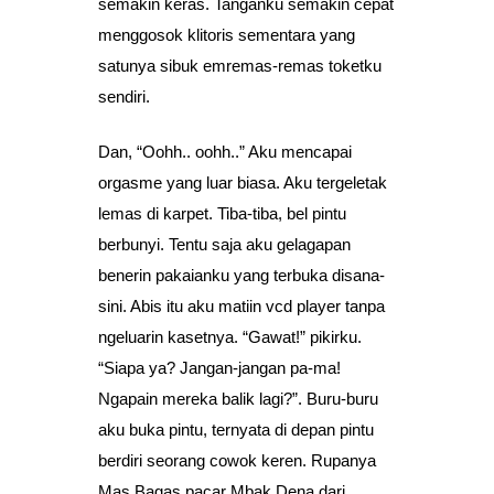
semakin keras. Tanganku semakin cepat
menggosok klitoris sementara yang
satunya sibuk emremas-remas toketku
sendiri.
Dan, “Oohh.. oohh..” Aku mencapai
orgasme yang luar biasa. Aku tergeletak
lemas di karpet. Tiba-tiba, bel pintu
berbunyi. Tentu saja aku gelagapan
benerin pakaianku yang terbuka disana-
sini. Abis itu aku matiin vcd player tanpa
ngeluarin kasetnya. “Gawat!” pikirku.
“Siapa ya? Jangan-jangan pa-ma!
Ngapain mereka balik lagi?”. Buru-buru
aku buka pintu, ternyata di depan pintu
berdiri seorang cowok keren. Rupanya
Mas Bagas pacar Mbak Dena dari