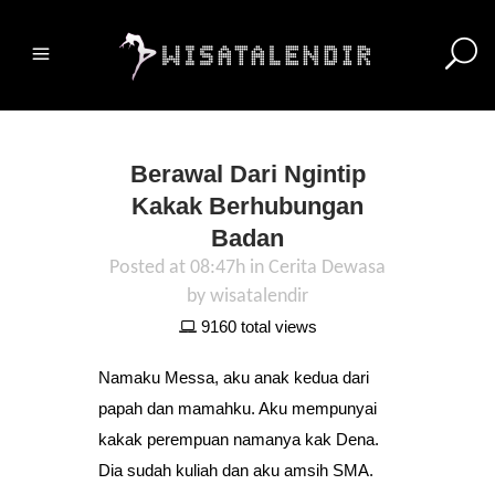
Berawal Dari Ngintip
Kakak Berhubungan
Badan
Posted at 08:47h
in
Cerita Dewasa
by
wisatalendir
9160 total views
Namaku Messa, aku anak kedua dari
papah dan mamahku. Aku mempunyai
kakak perempuan namanya kak Dena.
Dia sudah kuliah dan aku amsih SMA.