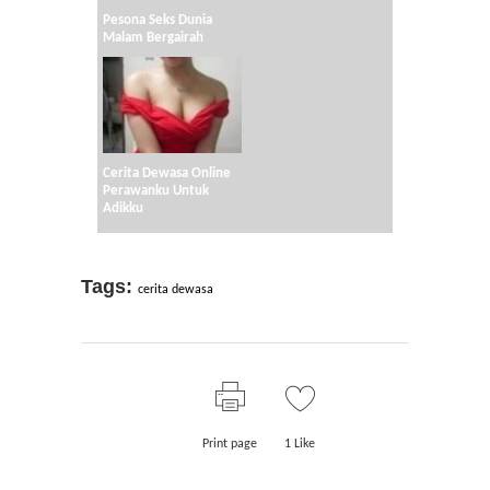
Pesona Seks Dunia
Malam Bergairah
Cerita Dewasa Online
Perawanku Untuk
Adikku
Tags:
cerita dewasa
Print page
1
Like