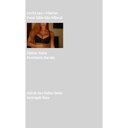
Cerita Sex ~ Mantan
Pacar bikin Aku Nikmat
Pijatan Nafsu
Pembantu Baruku
Gairah Sex Nafsu Tante
Setengah Baya