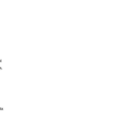
t
a,
ta