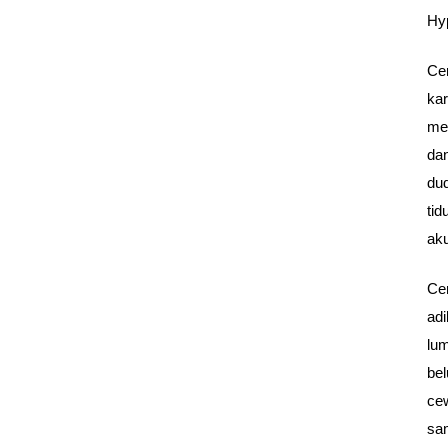
Hy
Cer
kar
me
dan
du
tid
ak
Cer
adi
lu
bel
cew
sa