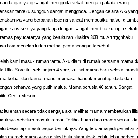
mandangan yang sangat menggoda sekali, dengan pakaian yang
kenakan tanteku sungguh sangat menggoda. Dengan celana Â¾ yang
kenakannya yang berbahan legging sangat membuatku nafsu, ditamb
gan kaos setritya yang tanpa lengan sangat membuatku ingin sekali
emas payudaranya yang berukuran kirakira 36B itu. Arrrrgghhaku
nya bisa menelan ludah melihat pemandangan tersebut.
telah kami masuk rumah tante, Aku diam di rumah bersama mama d
te Ulfa. Sore itu, sekitar jam 4 sore, kulihat mama baru selesai mandi
ma keluar dari kamar mandi memakai handuk menutupi dada dan
tengah pahanya yang putih mulus. Mama berusia 40 tahun, Sangat
tik. Cerita Mesum
t itu entah secara tidak sengaja aku melihat mama membetulkan lilit
nduknya sebelum masuk kamar. Terlihat buah dada mama walau tida
lalu besar tapi masih bagus bentuknya. Yang terutama jadi perhatian 
lah memek mama yang dihiasi bulu hitam tidak terlalu lebat berbent