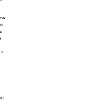
ama
an
at
a
ku
n
iba