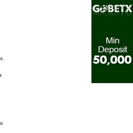
s.
a
as