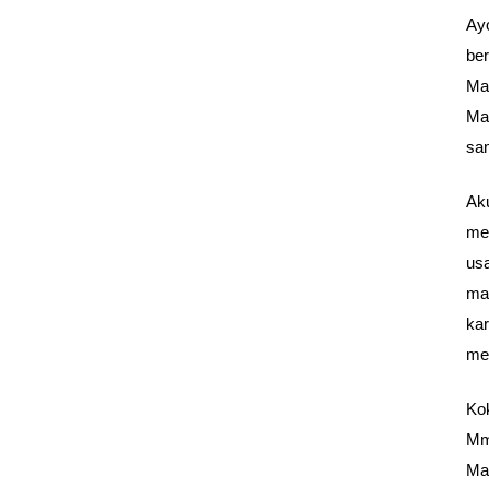
Ayo
ber
Ma
Ma
sa
Ak
mei
us
ma
kar
me
Ko
Mm
Mar