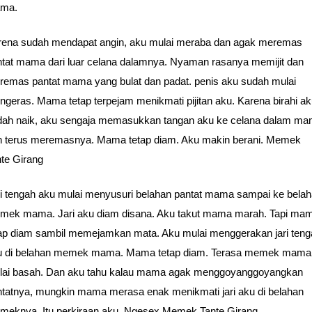
ma.
rena sudah mendapat angin, aku mulai meraba dan agak meremas
ntat mama dari luar celana dalamnya. Nyaman rasanya memijit dan
remas pantat mama yang bulat dan padat. penis aku sudah mulai
geras. Mama tetap terpejam menikmati pijitan aku. Karena birahi a
dah naik, aku sengaja memasukkan tangan aku ke celana dalam m
n terus meremasnya. Mama tetap diam. Aku makin berani. Memek
te Girang
ri tengah aku mulai menyusuri belahan pantat mama sampai ke bela
mek mama. Jari aku diam disana. Aku takut mama marah. Tapi ma
tap diam sambil memejamkan mata. Aku mulai menggerakan jari teng
u di belahan memek mama. Mama tetap diam. Terasa memek mama
lai basah. Dan aku tahu kalau mama agak menggoyanggoyangkan
ntatnya, mungkin mama merasa enak menikmati jari aku di belahan
meknya. Itu perkiraan aku. Ngesex Memek Tante Girang