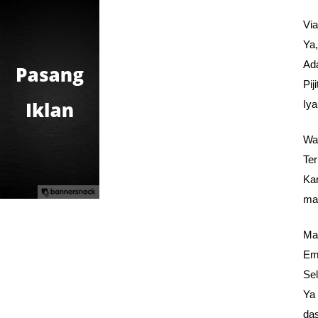
Via
Ya
Ad
Pij
Iya
Wak
Ter
Ka
ma
Ma,
Em
Se
Ya 
das