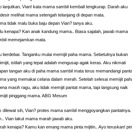
 lanjutkan, Vian! kata mama sambil kembali tengkurap. Darah aku
desir melihat mama setengah telanjang di depan mata.
ma tidak malu buka baju depan Vian? tanya aku.
lu kenapa? Kan anak kandung mama.. Biasa sajalah, jawab mama
mbil memejamkan mata.
u berdebar. Tanganku mulai memijit paha mama. Sebetulnya bukan
mijit, istilah yang tepat adalah mengusap agak keras. Aku nikmati
apan tangan aku di paha mama sambil mata terus memandangi panta
ma yang memakai celana dalam merah. Setelah selesai memijit pah
ena masih ragu, aku tidak memijit pantat mama, tapi langsung naik
mijit pinggang mama. ABG Mesum
k dilewat sih, Vian? protes mama sambil menggoyangkan pantatnya.
.. Vian takut mama marah jawab aku.
ah kenapa? Kamu kan emang mama pinta mijitin.. Ayo teruskan! pin