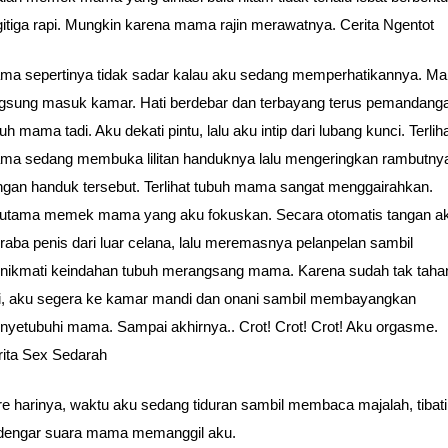
itiga rapi. Mungkin karena mama rajin merawatnya. Cerita Ngentot
ma sepertinya tidak sadar kalau aku sedang memperhatikannya. M
ngsung masuk kamar. Hati berdebar dan terbayang terus pemandang
uh mama tadi. Aku dekati pintu, lalu aku intip dari lubang kunci. Terlih
ma sedang membuka lilitan handuknya lalu mengeringkan rambutny
gan handuk tersebut. Terlihat tubuh mama sangat menggairahkan.
rutama memek mama yang aku fokuskan. Secara otomatis tangan a
aba penis dari luar celana, lalu meremasnya pelanpelan sambil
nikmati keindahan tubuh merangsang mama. Karena sudah tak taha
gi, aku segera ke kamar mandi dan onani sambil membayangkan
yetubuhi mama. Sampai akhirnya.. Crot! Crot! Crot! Aku orgasme.
rita Sex Sedarah
e harinya, waktu aku sedang tiduran sambil membaca majalah, tibat
rdengar suara mama memanggil aku.