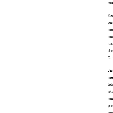
ma
Ka
pa
me
men
su
da
Tan
Ja
me
te
ak
mu
pa
me