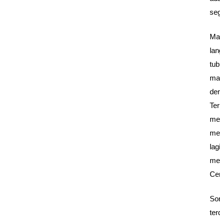
seg
Ma
la
tub
ma
den
Te
mer
me
la
men
Ce
Sor
te