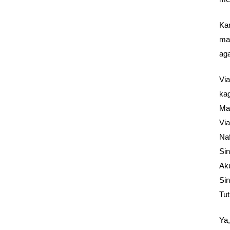
Ka
ma
aga
Vi
ka
Ma
Via
Na
Si
Aku
Sin
Tut
Ya,