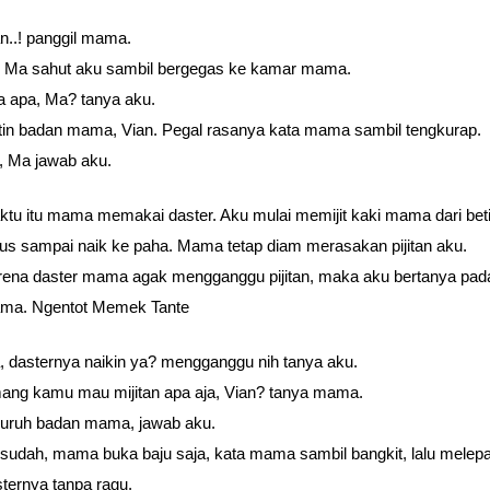
n..! panggil mama.
, Ma sahut aku sambil bergegas ke kamar mama.
a apa, Ma? tanya aku.
itin badan mama, Vian. Pegal rasanya kata mama sambil tengkurap.
, Ma jawab aku.
tu itu mama memakai daster. Aku mulai memijit kaki mama dari beti
us sampai naik ke paha. Mama tetap diam merasakan pijitan aku.
rena daster mama agak mengganggu pijitan, maka aku bertanya pad
ma. Ngentot Memek Tante
 dasternya naikin ya? mengganggu nih tanya aku.
ang kamu mau mijitan apa aja, Vian? tanya mama.
luruh badan mama, jawab aku.
sudah, mama buka baju saja, kata mama sambil bangkit, lalu melep
ternya tanpa ragu.