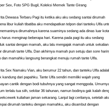
per Sex, Foto SPG Bugil, Koleksi Memek Tante Girang
ita Dewasa Terbaru Pagi itu ketika aku aku sedang santai dirumah
ena libur kuliah tibatiba aku mendapatkan telpon dari tanteku Ulfa un
nemaninya dirumahnya karena suaminya sedang ada dinas luar kot
 harus menginap beberapa hari. Karena pada pagi itu aku sedang
duk santai dengan mamah, aku lalu mengajak mamah untuk sekalian
ur dirumah tante Ulfa. Dan akhirnya mamah pun setuju dan sore hari
u dan mamahku langsung berangkat menuju rumah tante Ulfa.
ita Sex Namaku Vian, aku berumur 22 tahun, dan tanteku Ulfa adala
k kandung dari papahku. Tante Ulfa sendiri memiliki wajah yang
mayan cantik dengan bodi tubuhnya yang sangat menggoda. Umurny
um terlalu tua siih, sekitar 36 tahunan, namun bodinya gak kalah den
ekcewek kuliahan jaman sekarang. Lanjut lagi ceritanya, setelah ak
mpai dirumah tanteku dengan mamahku, aku disambut dengan