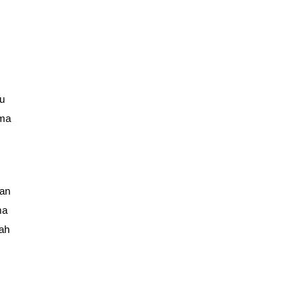
ku
ama
han
ma
ah