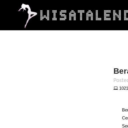
Ber
Poste
10219
Ber
Cer
Se