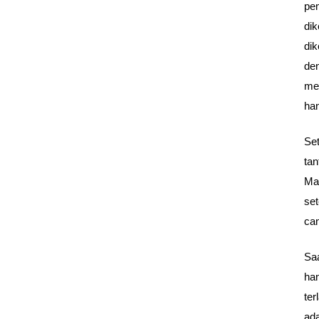
pe
di
di
den
mer
ha
Se
tan
Ma
se
can
Saa
ha
ter
ada