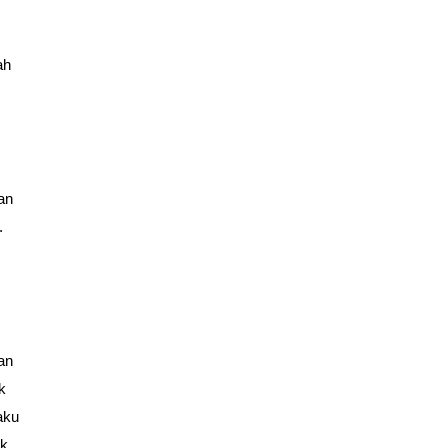
ah
an
.
an
k
aku
uk