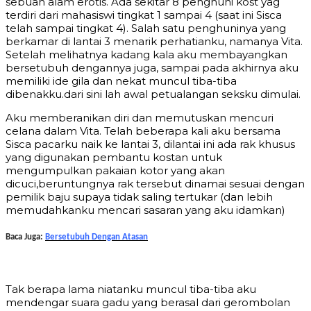
sebuah alam erotis. Ada sekitar 8 penghuni kost yag
terdiri dari mahasiswi tingkat 1 sampai 4 (saat ini Sisca
telah sampai tingkat 4). Salah satu penghuninya yang
berkamar di lantai 3 menarik perhatianku, namanya Vita.
Setelah melihatnya kadang kala aku membayangkan
bersetubuh dengannya juga, sampai pada akhirnya aku
memiliki ide gila dan nekat muncul tiba-tiba
dibenakku.dari sini lah awal petualangan seksku dimulai.
Aku memberanikan diri dan memutuskan mencuri
celana dalam Vita. Telah beberapa kali aku bersama
Sisca pacarku naik ke lantai 3, dilantai ini ada rak khusus
yang digunakan pembantu kostan untuk
mengumpulkan pakaian kotor yang akan
dicuci,beruntungnya rak tersebut dinamai sesuai dengan
pemilik baju supaya tidak saling tertukar (dan lebih
memudahkanku mencari sasaran yang aku idamkan)
Baca Juga:
Bersetubuh Dengan Atasan
Tak berapa lama niatanku muncul tiba-tiba aku
mendengar suara gadu yang berasal dari gerombolan