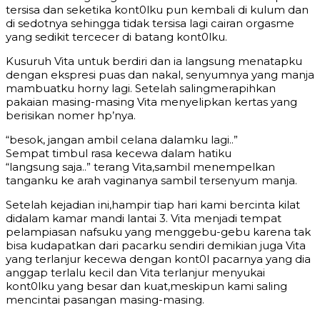
tersisa dan seketika kont0lku pun kembali di kulum dan
di sedotnya sehingga tidak tersisa lagi cairan orgasme
yang sedikit tercecer di batang kont0lku.
Kusuruh Vita untuk berdiri dan ia langsung menatapku
dengan ekspresi puas dan nakal, senyumnya yang manja
mambuatku horny lagi. Setelah salingmerapihkan
pakaian masing-masing Vita menyelipkan kertas yang
berisikan nomer hp’nya.
“besok, jangan ambil celana dalamku lagi..”
Sempat timbul rasa kecewa dalam hatiku
“langsung saja..” terang Vita,sambil menempelkan
tanganku ke arah vaginanya sambil tersenyum manja.
Setelah kejadian ini,hampir tiap hari kami bercinta kilat
didalam kamar mandi lantai 3. Vita menjadi tempat
pelampiasan nafsuku yang menggebu-gebu karena tak
bisa kudapatkan dari pacarku sendiri demikian juga Vita
yang terlanjur kecewa dengan kont0l pacarnya yang dia
anggap terlalu kecil dan Vita terlanjur menyukai
kont0lku yang besar dan kuat,meskipun kami saling
mencintai pasangan masing-masing.