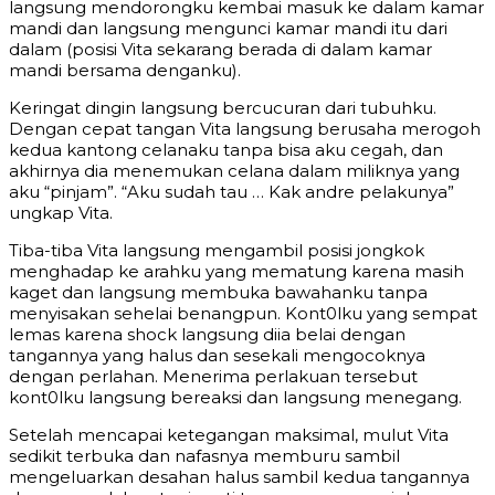
langsung mendorongku kembai masuk ke dalam kamar
mandi dan langsung mengunci kamar mandi itu dari
dalam (posisi Vita sekarang berada di dalam kamar
mandi bersama denganku).
Keringat dingin langsung bercucuran dari tubuhku.
Dengan cepat tangan Vita langsung berusaha merogoh
kedua kantong celanaku tanpa bisa aku cegah, dan
akhirnya dia menemukan celana dalam miliknya yang
aku “pinjam”. “Aku sudah tau … Kak andre pelakunya”
ungkap Vita.
Tiba-tiba Vita langsung mengambil posisi jongkok
menghadap ke arahku yang mematung karena masih
kaget dan langsung membuka bawahanku tanpa
menyisakan sehelai benangpun. Kont0lku yang sempat
lemas karena shock langsung diia belai dengan
tangannya yang halus dan sesekali mengocoknya
dengan perlahan. Menerima perlakuan tersebut
kont0lku langsung bereaksi dan langsung menegang.
Setelah mencapai ketegangan maksimal, mulut Vita
sedikit terbuka dan nafasnya memburu sambil
mengeluarkan desahan halus sambil kedua tangannya