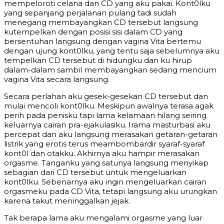
mempeloroti celana dan CD yang aku pakai. Kont0lku
yang sepanjang perjalanan pulang tadi sudah
menegang membayangkan CD tersebut langsung
kutempelkan dengan posisi sisi dalam CD yang
bersentuhan langsung dengan vagina Vita bertemu
dengan ujung kont0lku, yang tentu saja sebelumnya aku
tempelkan CD tersebut di hidungku dan ku hirup
dalam-dalam sambil membayangkan sedang mencium
vagina Vita secara langsung.
Secara perlahan aku gesek-gesekan CD tersebut dan
mulai mencoli kont0lku. Meskipun awalnya terasa agak
perih pada penisku tapi lama kelamaan hilang seiring
keluarnya cairan pra-ejakulasiku. Irama masturbasi aku
percepat dan aku langsung merasakan getaran-getaran
listrik yang erotis terus meambombardir syaraf-syaraf
kont0l dan otakku. Akhirnya aku hampir merasakan
orgasme. Tanganku yang satunya langsung menyikap
sebagian dari CD tersebut untuk mengeluarkan
kont0lku. Sebenarnya aku ingin mengeluarkan cairan
orgasmeku pada CD Vita, tetapi langsung aku urungkan
karena takut meninggalkan jejak.
Tak berapa lama aku mengalami orgasme yang luar