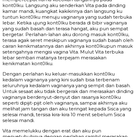
kont0lku. Langsung aku senderkan Vita pada dinding
kamar mandi, kuangkat kakikirinya dan langsung ku
tuntun kont0lku menuju vaginanya yang sudah terbuka
lebar. Ketika ujung kont0lku berada di bibir vaginanya
yang sudah basah dan terasa hangat, aku pun sempat
bergetar. Perlahan-lahan aku dorong masuk kont0lku,
terasa agak seret meskipun vaginanya sudah basah oleh
cairan kenikmatannya dan akhirnya kont0lkupun masuk
setengahnya mengisi vagina Vita. Mulut Vita terbuka
lebar sembari matanya terpejam merasakan
kenikmatan kont0lku.
Dengan perlahan ku keluar-masukkan kont0lku
kedalam vaginanya yang kini sudah bisa terbenam
seluruhnya kedalam vaginanya yang sempit dan basah.
Untuk sesaat aku tidak bergerak dan merasakan dinding
vaginanya berdenyut-denyut dan rasanya kont0lku
seperti dipijit-pijit oleh vaginanya, sampai akhirnya aku
melihat jam tangan dan aku teringat kepada Sisca yang
selesai mandi, tersisa kira-kira 10 menit sebelum Sisca
selesai mandi.
Vita memelukku dengan erat dan aku pun
menyetubuhinya dengan perlahan sambil merasakan