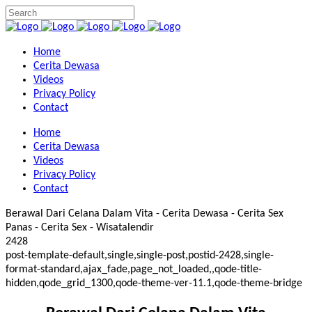
Home
Cerita Dewasa
Videos
Privacy Policy
Contact
Home
Cerita Dewasa
Videos
Privacy Policy
Contact
Berawal Dari Celana Dalam Vita - Cerita Dewasa - Cerita Sex
Panas - Cerita Sex - Wisatalendir
2428
post-template-default,single,single-post,postid-2428,single-
format-standard,ajax_fade,page_not_loaded,,qode-title-
hidden,qode_grid_1300,qode-theme-ver-11.1,qode-theme-bridge