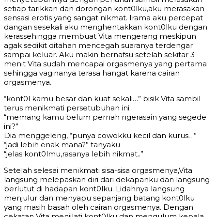
setiap tarikkan dan dorongan kont0lku,aku merasakan
sensasi erotis yang sangat nikmat. Irama aku percepat
dangan sesekali aku menghentakkan kont0lku dengan
kerassehingga membuat Vita mengerang meskipun
agak sedikit ditahan mencegah suaranya terdengar
sampai keluar. Aku makin bernafsu setelah sekitar 3
menit Vita sudah mencapai orgasmenya yang pertama
sehingga vaginanya terasa hangat karena cairan
orgasmenya.
“kont0l kamu besar dan kuat sekali…” bisik Vita sambil
terus menikmati persetubuhan ini.
“memang kamu belum pernah ngerasain yang segede
ini?”
Dia menggeleng, “punya cowokku kecil dan kurus…”
“jadi lebih enak mana?” tanyaku
“jelas kont0lmu,rasanya lebih nikmat..”
Setelah selesai menikmati sisa-sisa orgasmenya,Vita
langsung melepaskan diri dari dekapanku dan langsung
berlutut di hadapan kont0lku. Lidahnya langsung
menjulur dan menyapu sepanjang batang kont0lku
yang masih basah oleh cairan orgasmenya. Dengan
cekatan Vita menjilati kont0lku dan mengulum kepala