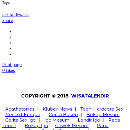
Tags:
cerita dewasa
Share
Print page
0
Likes
COPYRIGHT © 2018.
WISATALENDIR
Agathatorres
|
Kluber-News
|
Teen-Hardcore Sex
|
Neccsd-Europe
|
Cerita Bokep
|
Bokep Mesum
|
Cerita Sex Igo
|
Igo Mesum
|
Lendir Igo
|
Papa
Lendir
|
Bokep Igo
Cewek Mesum
|
Papa