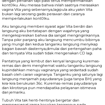
dengan perlahan tapi pasti terus mempermainkan
kont0lku. Aku merasa bahwa inilah saatnya merasakan
vagina Vita yang sebenarnya,lagipula aku yakin Vita
bukan lagi seorang gadis perawan dari caranya
memperlakukan kont0lku.
Aku langsung memberi isyarat agar Vita berdiri dan
langsung aku bertatapan dengan wajahnya yang
mengekspresikan bahwa dia sangat menginginkannya.
Tanpa pikir panjang aku langsung mencumbu bibirnya
yang mungil dan kedua tanganku langsung menyikap
bagian bawah dasternya,dimulai dari pertengahan paha
dan ternyata Vita sudah tidak mengenakan CD lagi.
Pantatnya yang lembut dan kenyal langsung kuremas-
remas dan demi menghemat waktu tanganku langsung
kupindahkan menuju vaginanya yang sedaritadi sudah
basah oleh cairan vaginanya. Tanganku yang satunya lagi
langsung menjamah payudaranya (juga tanpa BH) yang
kira-kira berukuran 36c. Kuremas-remas payudaranya
dan klirotisnya pun mendapatka pelayanan istimewa
dari jemariku.
Tubuh Vita tak henti-hentinya bergetar dan
mempercepat irama kocokan tangannya pada