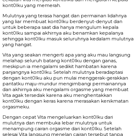
kont0lku yang memerah.
Mulutnya yang terasa hangat dan permainan lidahnya
yang liar membuat kont0lku berdenyut-denyut dan
untuk beberapa saat dia hanya mengulum kepala
kont0lku sampai akhirnya aku benamkan kepalanya
sehingga kont0lku masuk seluruhnya kedalam mulutnya
yang hangat.
Vita yang seakan mengerti apa yang aku mau langsung
melahap seluruh batang kont0lku dengan ganas,
meskipun ia mengalami sedikit hambatan karena
panjangnya kont0lku. Setelah mulutnya beradaptasi
dengan kont0lku aku pun mulai menggerak-gerakkan
pantatku maju-mundur mengimbangi permainannya
dan akhirnya aku mengalami orgasme yang membuat
Vita agak tersedak karena aku menghentakkan
kont0lku dengan keras karena merasakan kenikmatan
orgasmeku.
Dengan cepat Vita mengeluarkan kont0lku dari
mulutnya dan membuka lebar mulutnya untuk
menampung cairan orgasme dari kont0lku. Setelah
selesai Vita langsung menelan cairan tersebut tanpa