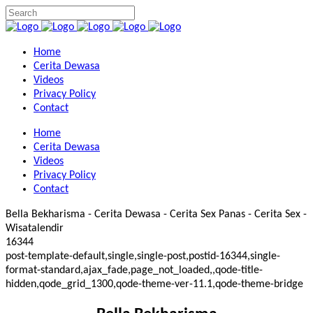
Home
Cerita Dewasa
Videos
Privacy Policy
Contact
Home
Cerita Dewasa
Videos
Privacy Policy
Contact
Bella Bekharisma - Cerita Dewasa - Cerita Sex Panas - Cerita Sex -
Wisatalendir
16344
post-template-default,single,single-post,postid-16344,single-
format-standard,ajax_fade,page_not_loaded,,qode-title-
hidden,qode_grid_1300,qode-theme-ver-11.1,qode-theme-bridge