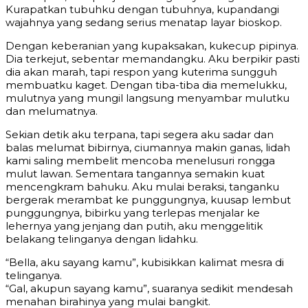
Kurapatkan tubuhku dengan tubuhnya, kupandangi
wajahnya yang sedang serius menatap layar bioskop.
Dengan keberanian yang kupaksakan, kukecup pipinya.
Dia terkejut, sebentar memandangku. Aku berpikir pasti
dia akan marah, tapi respon yang kuterima sungguh
membuatku kaget. Dengan tiba-tiba dia memelukku,
mulutnya yang mungil langsung menyambar mulutku
dan melumatnya.
Sekian detik aku terpana, tapi segera aku sadar dan
balas melumat bibirnya, ciumannya makin ganas, lidah
kami saling membelit mencoba menelusuri rongga
mulut lawan. Sementara tangannya semakin kuat
mencengkram bahuku. Aku mulai beraksi, tanganku
bergerak merambat ke punggungnya, kuusap lembut
punggungnya, bibirku yang terlepas menjalar ke
lehernya yang jenjang dan putih, aku menggelitik
belakang telinganya dengan lidahku.
“Bella, aku sayang kamu”, kubisikkan kalimat mesra di
telinganya.
“Gal, akupun sayang kamu”, suaranya sedikit mendesah
menahan birahinya yang mulai bangkit.