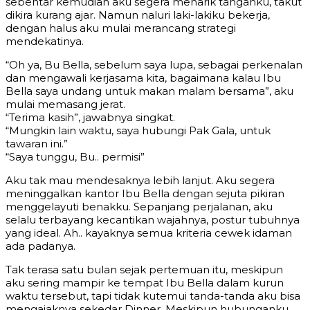
sebentar kemudian aku segera menarik tanganku, takut
dikira kurang ajar. Namun naluri laki-lakiku bekerja,
dengan halus aku mulai merancang strategi
mendekatinya.
“Oh ya, Bu Bella, sebelum saya lupa, sebagai perkenalan
dan mengawali kerjasama kita, bagaimana kalau Ibu
Bella saya undang untuk makan malam bersama”, aku
mulai memasang jerat.
“Terima kasih”, jawabnya singkat.
“Mungkin lain waktu, saya hubungi Pak Gala, untuk
tawaran ini.”
“Saya tunggu, Bu.. permisi”
Aku tak mau mendesaknya lebih lanjut. Aku segera
meninggalkan kantor Ibu Bella dengan sejuta pikiran
menggelayuti benakku. Sepanjang perjalanan, aku
selalu terbayang kecantikan wajahnya, postur tubuhnya
yang ideal. Ah.. kayaknya semua kriteria cewek idaman
ada padanya.
Tak terasa satu bulan sejak pertemuan itu, meskipun
aku sering mampir ke tempat Ibu Bella dalam kurun
waktu tersebut, tapi tidak kutemui tanda-tanda aku bisa
mengajaknya sekedar Dinner. Meskipun hubunganku