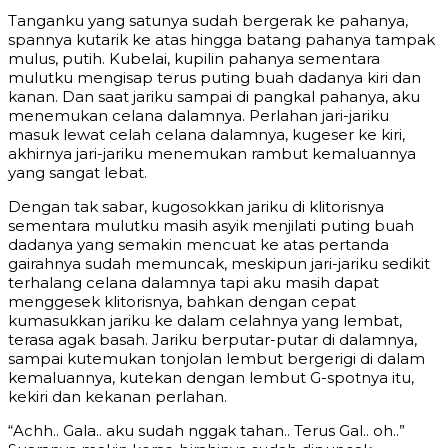
Tanganku yang satunya sudah bergerak ke pahanya,
spannya kutarik ke atas hingga batang pahanya tampak
mulus, putih. Kubelai, kupilin pahanya sementara
mulutku mengisap terus puting buah dadanya kiri dan
kanan. Dan saat jariku sampai di pangkal pahanya, aku
menemukan celana dalamnya. Perlahan jari-jariku
masuk lewat celah celana dalamnya, kugeser ke kiri,
akhirnya jari-jariku menemukan rambut kemaluannya
yang sangat lebat.
Dengan tak sabar, kugosokkan jariku di klitorisnya
sementara mulutku masih asyik menjilati puting buah
dadanya yang semakin mencuat ke atas pertanda
gairahnya sudah memuncak, meskipun jari-jariku sedikit
terhalang celana dalamnya tapi aku masih dapat
menggesek klitorisnya, bahkan dengan cepat
kumasukkan jariku ke dalam celahnya yang lembat,
terasa agak basah. Jariku berputar-putar di dalamnya,
sampai kutemukan tonjolan lembut bergerigi di dalam
kemaluannya, kutekan dengan lembut G-spotnya itu,
kekiri dan kekanan perlahan.
“Achh.. Gala.. aku sudah nggak tahan.. Terus Gal.. oh..”