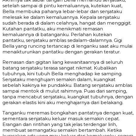
setelah sampai di pintu kemaluannya, kutekan kuat,
Bella membuka pahanya lebar-lebar dan senjataku
melesak ke dalam kemaluannya. Kepala senjataku
sudah berada di dalam celahnya, hangat dan menggigit.
Kutahan pantatku, aku menikmati remasan
kemaluannya di batanganku. Perlahan kutekan
pantatku, senjataku amblas sedalam-dalamnya. Gigi
Bella yang runcing tertancap di lenganku saat aku mulai
menaikturunkan pantatku dengan gerakan teratur.
Remasan dan gigitan liang kewanitaannya di seluruh
batang senjataku terasa sangat nikmat. Kubalikan
tubuhnya, kini tubuh Bella menghadap ke samping.
Senjataku menghujam semakin dalam, kuangkat
sebelah kakinya ke pundakku. Batang senjataku amblas
sampai mentok di mulut rahimnya. Puas dari samping,
tanpa mencabut senjataku, kuangkat tubuhnya, dengan
gerakan elastis kini aku menghajarnya dari belakang.
Tanganku meremas bongkahan pantatnya dengan kuat,
sementara senjataku keluar masuk semakin cepat.
Erangan dan rintihan yang tak jelas terdengar lirih,
membuat semangatku semakin bertambah. Ketika
kurasakan ada yang mau keluar dari kemaluanku, segera