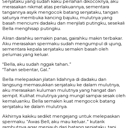
Senjataku yang sudah kaku perlahan dikocoknya, aku
merasakan nikmat atas perlakuannya, sementara
tangannya asyik mengocok batang senjataku, tangan
satunya membuka kancing bajuku, mulutnya yang
basah menciumi dadaku dan menjilati putingku, sesekali
Bella menghisap putingku.
Aliran darahku semakin panas, gairahku makin terbakar.
Aku merasakan spermaku sudah mengumpul di ujung,
sementara kepala senjataku semakin basah oleh
pelumas yang keluar.
“Bella, aku sudah nggak tahan..”
“Tahan sebentar, Gal..”
Bella melepaskan jilatan lidahnya di dadaku dan
langsung memasukkan senjataku ke dalam mulutnya,
aku merasakan kuluman mulutnya yang hangat dan
sempit. Kulihat mulutnya yang mungil sampai sesak oleh
kemaluanku. Bella semakin kuat mengocok batang
senjataku ke dalam mulutnya.
Akhirnya kakiku sedikit mengejang untuk melepaskan
spermaku. “Awas Bell, aku mau keluar..” kutarik
rambutnya agar menjauh dari batang senjataku, tapi