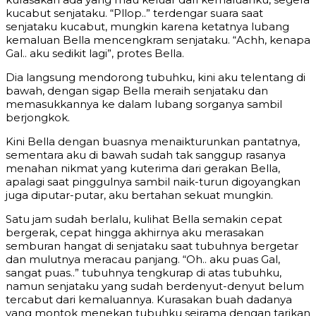
kucabut senjataku. “Pllop..” terdengar suara saat
senjataku kucabut, mungkin karena ketatnya lubang
kemaluan Bella mencengkram senjataku. “Achh, kenapa
Gal.. aku sedikit lagi”, protes Bella.
Dia langsung mendorong tubuhku, kini aku telentang di
bawah, dengan sigap Bella meraih senjataku dan
memasukkannya ke dalam lubang sorganya sambil
berjongkok.
Kini Bella dengan buasnya menaikturunkan pantatnya,
sementara aku di bawah sudah tak sanggup rasanya
menahan nikmat yang kuterima dari gerakan Bella,
apalagi saat pinggulnya sambil naik-turun digoyangkan
juga diputar-putar, aku bertahan sekuat mungkin.
Satu jam sudah berlalu, kulihat Bella semakin cepat
bergerak, cepat hingga akhirnya aku merasakan
semburan hangat di senjataku saat tubuhnya bergetar
dan mulutnya meracau panjang. “Oh.. aku puas Gal,
sangat puas..” tubuhnya tengkurap di atas tubuhku,
namun senjataku yang sudah berdenyut-denyut belum
tercabut dari kemaluannya. Kurasakan buah dadanya
yang montok menekan tubuhku seirama dengan tarikan