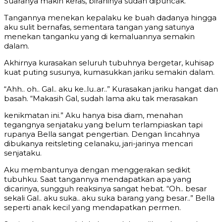
Suaranya makin keras, birahinya sudah dipuncak.
Tangannya menekan kepalaku ke buah dadanya hingga
aku sulit bernafas, sementara tangan yang satunya
menekan tanganku yang di kemaluannya semakin
dalam.
Akhirnya kurasakan seluruh tubuhnya bergetar, kuhisap
kuat puting susunya, kumasukkan jariku semakin dalam.
“Ahh.. oh.. Gal.. aku ke..lu..ar..” Kurasakan jariku hangat dan
basah. “Makasih Gal, sudah lama aku tak merasakan
kenikmatan ini.” Aku hanya bisa diam, menahan
tegangnya senjataku yang belum terlampiaskan tapi
rupanya Bella sangat pengertian. Dengan lincahnya
dibukanya reitsleting celanaku, jari-jarinya mencari
senjataku.
Aku membantunya dengan menggerakan sedikit
tubuhku. Saat tangannya mendapatkan apa yang
dicarinya, sungguh reaksinya sangat hebat. “Oh.. besar
sekali Gal.. aku suka.. aku suka barang yang besar..” Bella
seperti anak kecil yang mendapatkan permen.