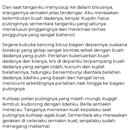
Dan saat tanganku menyusup ke dalam blousnya,
erangannya semakin jelas terdengar. Aku merasakan
kelembutan buah dadanya, kenyal. Kupilin halus
putingnnya, sementara tanganku yang satunya
menelusuri pinggangnya dan meremas-remas
pinggulnya yang sangat bahenol.
Segera kubuka kancing blous bagian depannya, suasana
bioskop yang gelap sangat kontras sekali dengan buah
dadanya yang putih. Perlahan kukeluarkan buah
dadanya dari branya, kini di depanku terpampang buah
dadanya yang sangat indah, kucium dan kujilat
belahannya, hidungku bersembunyi diantara belahan
dadanya, lidahku yang basah dan hangat terus
menciumi sekelilingnya perlahan naik hingga ke bagian
putingnya.
Kuhisap pelan putingnya yang masih mungil, kugigit
lembut, kudorong dengan lidahku. Bella semakin
meracau. Tanganya menekan kuat kepalaku saat
putingnya kuhisap agak kuat. Sementara aku merasakan
gerakan di celanaku semakin kuat, senjataku sudah
menegang maksimal.