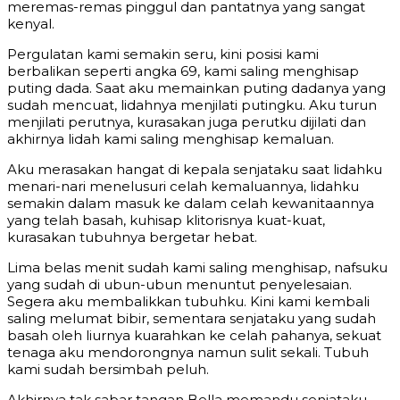
meremas-remas pinggul dan pantatnya yang sangat
kenyal.
Pergulatan kami semakin seru, kini posisi kami
berbalikan seperti angka 69, kami saling menghisap
puting dada. Saat aku memainkan puting dadanya yang
sudah mencuat, lidahnya menjilati putingku. Aku turun
menjilati perutnya, kurasakan juga perutku dijilati dan
akhirnya lidah kami saling menghisap kemaluan.
Aku merasakan hangat di kepala senjataku saat lidahku
menari-nari menelusuri celah kemaluannya, lidahku
semakin dalam masuk ke dalam celah kewanitaannya
yang telah basah, kuhisap klitorisnya kuat-kuat,
kurasakan tubuhnya bergetar hebat.
Lima belas menit sudah kami saling menghisap, nafsuku
yang sudah di ubun-ubun menuntut penyelesaian.
Segera aku membalikkan tubuhku. Kini kami kembali
saling melumat bibir, sementara senjataku yang sudah
basah oleh liurnya kuarahkan ke celah pahanya, sekuat
tenaga aku mendorongnya namun sulit sekali. Tubuh
kami sudah bersimbah peluh.
Akhirnya tak sabar tangan Bella memandu senjataku,