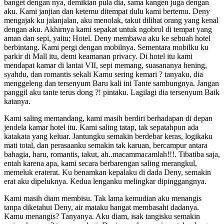
banget dengan nya, demikian pula dia, sama kangen juga dengan
aku. Kami janjian dan ketemu ditempat dulu kami bertemu. Deny
mengajak ku jalanjalan, aku menolak, takut dilihat orang yang kenal
dengan aku. Akhirnya kami sepakat untuk ngobrol di tempat yang
aman dan sepi, yaitu; Hotel. Deny membawa aku ke sebuah hotel
berbintang. Kami pergi dengan mobilnya. Sementara mobilku ku
parkir di Mall itu, demi keamanan privacy. Di hotel itu kami
mendapat kamar di lantai VII, sepi memang, suasananya hening,
syahdu, dan romantis sekali Kamu sering kemari ? tanyaku, dia
menggeleng dan tersenyum Baru kali ini Tante sambungnya. Jangan
panggil aku tante terus dong ?! pintaku. Lagilagi dia tersenyum Baik
katanya.
Kami saling memandang, kami masih berdiri berhadapan di depan
jendela kamar hotel itu. Kami saling tatap, tak sepatahpun ada
katakata yang keluar. Jantungku semakin berdebar keras, logikaku
mati total, dan perasaanku semakin tak karuan, bercampur antara
bahagia, haru, romantis, takut, ah..macammacamlah!!!. Tibatiba saja,
entah karena apa, kami secara berbarengan saling merangkul,
memeluk eraterat. Ku benamkan kepalaku di dada Deny, semakin
erat aku dipeluknya. Kedua lenganku melingkar dipinggangnya.
Kami masih diam membisu. Tak lama kemudian aku menangis
tanpa diketahui Deny, air mataku hangat membasahi dadanya.
Kamu menangis? Tanyanya. Aku diam, isak tangisku semakin