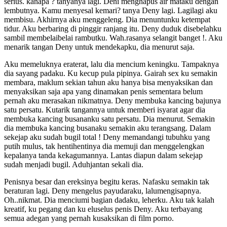
serius. kanapa ? tanyanya lagi. Deni menghapus air mataku dengan
lembutnya. Kamu menyesal kemari? tanya Deny lagi. Lagilagi aku
membisu. Akhirnya aku menggeleng. Dia menuntunku ketempat
tidur. Aku berbaring di pinggir ranjang itu. Deny duduk disebelahku
sambil membelaibelai rambutku. Wah.rasanya selangit banget !. Aku
menarik tangan Deny untuk mendekapku, dia menurut saja.
Aku memeluknya eraterat, lalu dia mencium keningku. Tampaknya
dia sayang padaku. Ku kecup pula pipinya. Gairah sex ku semakin
membara, maklum sekian tahun aku hanya bisa menyaksikan dan
menyaksikan saja apa yang dinamakan penis sementara belum
pernah aku merasakan nikmatnya. Deny membuka kancing bajunya
satu persatu. Kutarik tangannya untuk memberi isyarat agar dia
membuka kancing busananku satu persatu. Dia menurut. Semakin
dia membuka kancing busanaku semakin aku terangsang. Dalam
sekejap aku sudah bugil total ! Deny memandangi tubuhku yang
putih mulus, tak hentihentinya dia memuji dan menggelengkan
kepalanya tanda kekagumannya. Lantas diapun dalam sekejap
sudah menjadi bugil. Aduhjantan sekali dia.
Penisnya besar dan ereksinya begitu keras. Nafasku semakin tak
beraturan lagi. Deny mengelus payudaraku, lalumengisapnya.
Oh..nikmat. Dia menciumi bagian dadaku, leherku. Aku tak kalah
kreatif, ku pegang dan ku eluselus penis Deny. Aku terbayang
semua adegan yang pernah kusaksikan di film porno.