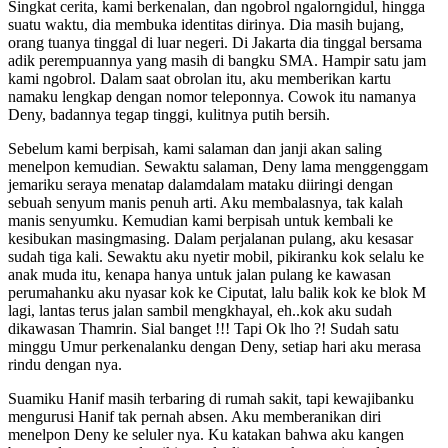
Singkat cerita, kami berkenalan, dan ngobrol ngalorngidul, hingga
suatu waktu, dia membuka identitas dirinya. Dia masih bujang,
orang tuanya tinggal di luar negeri. Di Jakarta dia tinggal bersama
adik perempuannya yang masih di bangku SMA. Hampir satu jam
kami ngobrol. Dalam saat obrolan itu, aku memberikan kartu
namaku lengkap dengan nomor teleponnya. Cowok itu namanya
Deny, badannya tegap tinggi, kulitnya putih bersih.
Sebelum kami berpisah, kami salaman dan janji akan saling
menelpon kemudian. Sewaktu salaman, Deny lama menggenggam
jemariku seraya menatap dalamdalam mataku diiringi dengan
sebuah senyum manis penuh arti. Aku membalasnya, tak kalah
manis senyumku. Kemudian kami berpisah untuk kembali ke
kesibukan masingmasing. Dalam perjalanan pulang, aku kesasar
sudah tiga kali. Sewaktu aku nyetir mobil, pikiranku kok selalu ke
anak muda itu, kenapa hanya untuk jalan pulang ke kawasan
perumahanku aku nyasar kok ke Ciputat, lalu balik kok ke blok M
lagi, lantas terus jalan sambil mengkhayal, eh..kok aku sudah
dikawasan Thamrin. Sial banget !!! Tapi Ok lho ?! Sudah satu
minggu Umur perkenalanku dengan Deny, setiap hari aku merasa
rindu dengan nya.
Suamiku Hanif masih terbaring di rumah sakit, tapi kewajibanku
mengurusi Hanif tak pernah absen. Aku memberanikan diri
menelpon Deny ke seluler nya. Ku katakan bahwa aku kangen