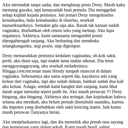
Aku merunduk tanpa sadar, dan menghisap penis Deny. Masih kaku
memang gayaku, tapi lumayanlah buat pemula. Dia menggeliat
setiap kujilati kepala penisnya. Jari jemari Deny mengeluselus
kemaluanku, bulu kemaluanku di eluselus, sesekali
manariknariknya. Semakin gila saja aku. Basah tak karuan sudah
vaginaku, disebabkan oleh emosi seks yang meluap. Aku lupa
segalanya. Akhirnya, kami samasama mengambil posisi
ditengahtengah ranjang. Aku berbaring dan membuka
selangkanganku, siap posisi, siap digempur.
Deny memasukkan penisnya kedalam vaginanku, oh.kok sakit,
perih, aku diam saja, tapi makin lama makin nikmat. Dia terus
menggoyanggoyang, aku sesekali meladeninya.
Hingga.cretcretcretair mani Hendy tumpah muncrat di dalam
vaginaku. Sebenarnya aku sama seperti dia, kayaknya ada yang
keluar dari vaginaku, tapi aku sudah duluan, bahkan sudah dua kali
aku keluar. Astaga, setelah kami bangkit dari ranjang, kami lihat
darah segar menodai seprei putih itu. Aku masih perawan !!! Deny
bingung, aku bingung. Akhirnya aku teringat, dan kujelaskan bahwa
selama aku menikah, aku belum pernah disetubuhi suamiku, karena
dia impoten yang disebabkan oleh sakit kencing manis. Jadi kamu
masih perawan Tanyanya heran.
Aku menjelaskannya lagi, dan dia memeluk aku penuh rasa sayang
dan kemesraan yang dalam sekali. Kami masih bugil, saling