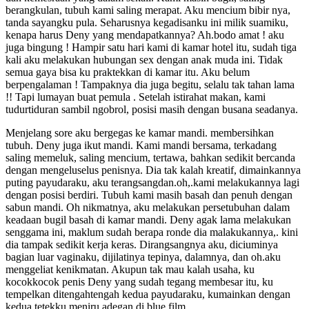
berangkulan, tubuh kami saling merapat. Aku mencium bibir nya,
tanda sayangku pula. Seharusnya kegadisanku ini milik suamiku,
kenapa harus Deny yang mendapatkannya? Ah.bodo amat ! aku
juga bingung ! Hampir satu hari kami di kamar hotel itu, sudah tiga
kali aku melakukan hubungan sex dengan anak muda ini. Tidak
semua gaya bisa ku praktekkan di kamar itu. Aku belum
berpengalaman ! Tampaknya dia juga begitu, selalu tak tahan lama
!! Tapi lumayan buat pemula . Setelah istirahat makan, kami
tudurtiduran sambil ngobrol, posisi masih dengan busana seadanya.
Menjelang sore aku bergegas ke kamar mandi. membersihkan
tubuh. Deny juga ikut mandi. Kami mandi bersama, terkadang
saling memeluk, saling mencium, tertawa, bahkan sedikit bercanda
dengan mengeluselus penisnya. Dia tak kalah kreatif, dimainkannya
puting payudaraku, aku terangsangdan.oh,.kami melakukannya lagi
dengan posisi berdiri. Tubuh kami masih basah dan penuh dengan
sabun mandi. Oh nikmatnya, aku melakukan persetubuhan dalam
keadaan bugil basah di kamar mandi. Deny agak lama melakukan
senggama ini, maklum sudah berapa ronde dia malakukannya,. kini
dia tampak sedikit kerja keras. Dirangsangnya aku, diciuminya
bagian luar vaginaku, dijilatinya tepinya, dalamnya, dan oh.aku
menggeliat kenikmatan. Akupun tak mau kalah usaha, ku
kocokkocok penis Deny yang sudah tegang membesar itu, ku
tempelkan ditengahtengah kedua payudaraku, kumainkan dengan
kedua tetekku meniru adegan di blue film.