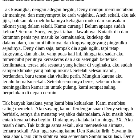
Tak kusangka, dengan adegan begitu, Deny mampu memuncratkan
air maninya, dan menyemprot ke arah wajahku. Aneh sekali, aku tak
jijik, bahkan aku melulurkannya kebagian muka dan kurasakan
nikmat yang dalam sekali. Kamu curang ! Belum apaapa sudah
keluar ! Seruku. Sorry, enggak tahan. Jawabnya. Kutarik dia dan
kutuntun penis nya masuk ke kemaluanku, kudekap dia
dalamdalam, kuciumi bibirnya, dan kugoyanggoyang pinggulku
sejadinya. Deny diam saja, tampak dia agak ngilu, tapi tetap
kugoyang, dan ah.aku yang puas kali ini, hingga tak sadar aku
mmencubit perutnya keraskeras dan aku setengah berteriak
kenikmatan, terasa ada sesuatu yang keluar di vaginaku, aku sudah
sampai klimaks yang paling nikmat. Setelah selesai mandi,
berdandan, baru terasa alat vitalku perih. Mungkin karena aku
terlalu bernafsu sekali. Setelah semuanya beres, sebelum kami
meninggalkan kamar itu untuk pulang, kami sempat saling
berpelukan di depan cermin.
Tak banyak katakata yang kami bisa keluarkan. Kami membisu,
saling memeluk. Aku sayang kamu Terdengar suara Deny setengah
berbisik, seraya dia menatap wajahku dalamdalam. Aku masih bisu,
entah kenapa bisa begitu. Diulanginya katakata itu hingga 3X. Aku
masih diam. Tak kuduga sama sekali, aku meneteskan airmata,
terharu sekali. Aku juga sayang kamu Den Kataku lirih. Sayang itu
bisa abadi, tapi cinta sifatnya bisa sementara Sambungku lagi. Deny