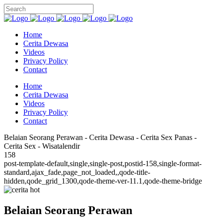
Home
Cerita Dewasa
Videos
Privacy Policy
Contact
Home
Cerita Dewasa
Videos
Privacy Policy
Contact
Belaian Seorang Perawan - Cerita Dewasa - Cerita Sex Panas -
Cerita Sex - Wisatalendir
158
post-template-default,single,single-post,postid-158,single-format-
standard,ajax_fade,page_not_loaded,,qode-title-
hidden,qode_grid_1300,qode-theme-ver-11.1,qode-theme-bridge
Belaian Seorang Perawan