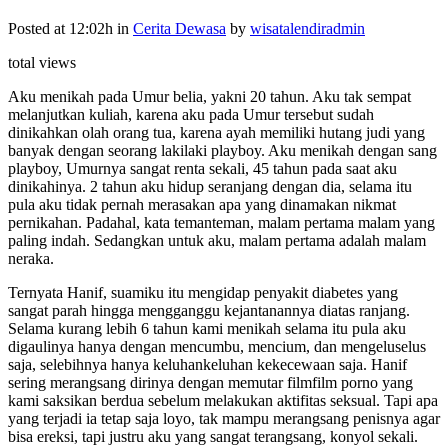
Posted at 12:02h
in
Cerita Dewasa
by
wisatalendiradmin
total views
Aku menikah pada Umur belia, yakni 20 tahun. Aku tak sempat
melanjutkan kuliah, karena aku pada Umur tersebut sudah
dinikahkan olah orang tua, karena ayah memiliki hutang judi yang
banyak dengan seorang lakilaki playboy. Aku menikah dengan sang
playboy, Umurnya sangat renta sekali, 45 tahun pada saat aku
dinikahinya. 2 tahun aku hidup seranjang dengan dia, selama itu
pula aku tidak pernah merasakan apa yang dinamakan nikmat
pernikahan. Padahal, kata temanteman, malam pertama malam yang
paling indah. Sedangkan untuk aku, malam pertama adalah malam
neraka.
Ternyata Hanif, suamiku itu mengidap penyakit diabetes yang
sangat parah hingga mengganggu kejantanannya diatas ranjang.
Selama kurang lebih 6 tahun kami menikah selama itu pula aku
digaulinya hanya dengan mencumbu, mencium, dan mengeluselus
saja, selebihnya hanya keluhankeluhan kekecewaan saja. Hanif
sering merangsang dirinya dengan memutar filmfilm porno yang
kami saksikan berdua sebelum melakukan aktifitas seksual. Tapi apa
yang terjadi ia tetap saja loyo, tak mampu merangsang penisnya agar
bisa ereksi, tapi justru aku yang sangat terangsang, konyol sekali.