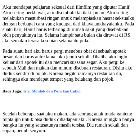
Aku mendapat pelajaran seksual dari filmfilm yang diputar Hanif.
Aku sering berkhayal, aku disetubuhi lakilaki jantan. Aku sering
melakukan masturbasi ringan untuk melampiaskan hasrat seksualku,
dengan berbagai cara yang kudapat dari khayalankhayalanku. Pada
suatu hari, Hanif harus terbaring di rumah sakit yang disebabkan
oleh penyakitnya itu. Selama hampir satu bulan dia dirawat di RS,
aku semakin terasa kesepian selama itu pula.
Pada suatu hari aku harus pergi menebus obat di sebuah apotek
besar, dan harus antre lama. aku jenuh sekali. Tibatiba aku ingin
keluar dari apotek itu dan mencari suasana segar. Aku pergi ke
sebuah Mall dan makan dan minum disebuah restauran. Disitu aku
duduk sendiri di pojok. Karena begitu ramainya restauran itu,
sehingga aku mendapat tempat yang belakang dan pojok.
Baca Juga:
Istri Montok dan Ponakan Cabul
Setelah beberapa saat aku makan, ada seorang anak muda ganteng
minta ijin untuk bisa duduk dihadapan aku. Karena mungkin hanya
bangku itu yang satusatunya masih tersisa. Dia ramah sekali dan
sopan, penuh senyum.