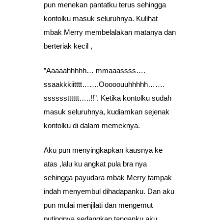
pun menekan pantatku terus sehingga
kontolku masuk seluruhnya. Kulihat
mbak Merry membelalakan matanya dan
berteriak kecil ,
”Aaaaahhhhh… mmaaassss….
ssaakkkiitttt…….Ooooouuhhhhh…….
sssssstttttt…..!!”. Ketika kontolku sudah
masuk seluruhnya, kudiamkan sejenak
kontolku di dalam memeknya.
Aku pun menyingkapkan kausnya ke
atas ,lalu ku angkat pula bra nya
sehingga payudara mbak Merry tampak
indah menyembul dihadapanku. Dan aku
pun mulai menjilati dan mengemut
putingnya sedangkan tanganku aku