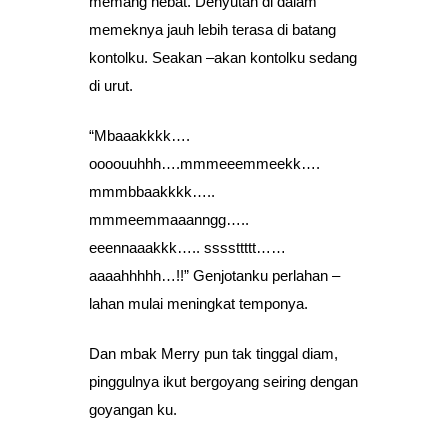
memang hebat. Denyutan di dalam
memeknya jauh lebih terasa di batang
kontolku. Seakan –akan kontolku sedang
di urut.
“Mbaaakkkk….
oooouuhhh….mmmeeemmeekk….
mmmbbaakkkk…..
mmmeemmaaanngg…..
eeennaaakkk….. ssssttttt……
aaaahhhhh…!!” Genjotanku perlahan –
lahan mulai meningkat temponya.
Dan mbak Merry pun tak tinggal diam,
pinggulnya ikut bergoyang seiring dengan
goyangan ku.