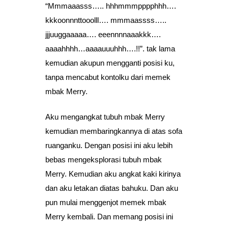
“Mmmaaasss….. hhhmmmpppphhh….
kkkoonnnttooolll…. mmmaassss…..
jjjuuggaaaaa…. eeennnnaaakkk….
aaaahhhh…aaaauuuhhh….!!”. tak lama
kemudian akupun mengganti posisi ku,
tanpa mencabut kontolku dari memek
mbak Merry.
Aku mengangkat tubuh mbak Merry
kemudian membaringkannya di atas sofa
ruanganku. Dengan posisi ini aku lebih
bebas mengeksplorasi tubuh mbak
Merry. Kemudian aku angkat kaki kirinya
dan aku letakan diatas bahuku. Dan aku
pun mulai menggenjot memek mbak
Merry kembali. Dan memang posisi ini