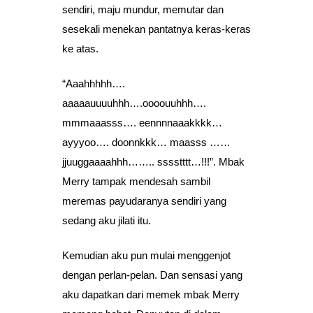
sendiri, maju mundur, memutar dan
sesekali menekan pantatnya keras-keras
ke atas.
“Aaahhhhh….
aaaaauuuuhhh….oooouuhhh….
mmmaaasss…. eennnnaaakkkk…
ayyyoo…. doonnkkk… maasss ……
jjuuggaaaahhh…….. sssstttt…!!!”. Mbak
Merry tampak mendesah sambil
meremas payudaranya sendiri yang
sedang aku jilati itu.
Kemudian aku pun mulai menggenjot
dengan perlan-pelan. Dan sensasi yang
aku dapatkan dari memek mbak Merry