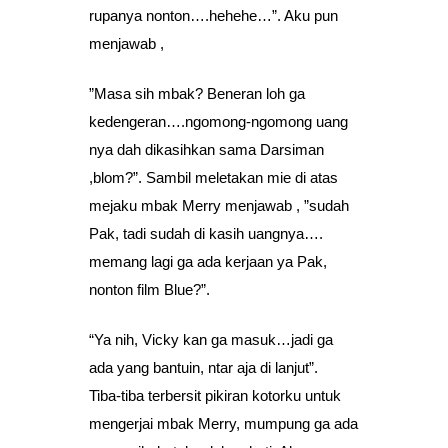
rupanya nonton….hehehe…”. Aku pun
menjawab ,
”Masa sih mbak? Beneran loh ga
kedengeran….ngomong-ngomong uang
nya dah dikasihkan sama Darsiman
,blom?”. Sambil meletakan mie di atas
mejaku mbak Merry menjawab , ”sudah
Pak, tadi sudah di kasih uangnya….
memang lagi ga ada kerjaan ya Pak,
nonton film Blue?”.
“Ya nih, Vicky kan ga masuk…jadi ga
ada yang bantuin, ntar aja di lanjut”.
Tiba-tiba terbersit pikiran kotorku untuk
mengerjai mbak Merry, mumpung ga ada