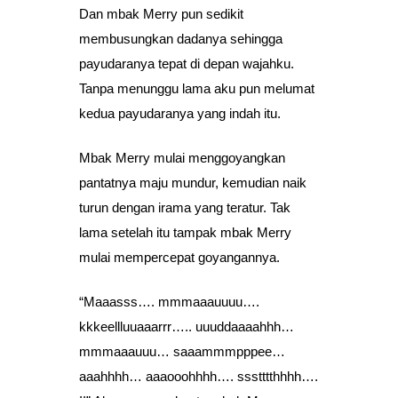
Dan mbak Merry pun sedikit
membusungkan dadanya sehingga
payudaranya tepat di depan wajahku.
Tanpa menunggu lama aku pun melumat
kedua payudaranya yang indah itu.
Mbak Merry mulai menggoyangkan
pantatnya maju mundur, kemudian naik
turun dengan irama yang teratur. Tak
lama setelah itu tampak mbak Merry
mulai mempercepat goyangannya.
“Maaasss…. mmmaaauuuu….
kkkeellluuaaarrr….. uuuddaaaahhh…
mmmaaauuu… saaammmpppee…
aaahhhh… aaaooohhhh…. ssstttthhhh….