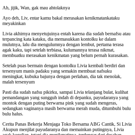
Ah, jijik, Wan, gak mau ahtolaknya
Ayo deh, Liv, entar kamu bakal merasakan kenikmatankataku
meyakinkan
Livia akhirnya menyetujuinya entah karena dia sudah bernafsu atau
terpancing kata kataku, dia memasukkan kontolku ke dalam
mulutnya, lalu dia mengulumnya dengan lembut, pertama terasa
agak kaku, tapi setelah terbiasa, kulumannya terasa nikmat,
membuatku merasakan kenikmatan yang belum pernah kurasakan.
Setelah puas bermain dengan kontolku Livia kembali berdiri dan
tersenyum manis padaku yang semakin membuat nafsuku
meningkat, kubuka bajunya dengan perlahan, dia tak menolak,
malah tersenyum
Pasti dia sudah nafsu pikirku, sampai Livia telanjang bulat, kulihat
pemandangan yang sungguh indah di depanku, payudaranya yang
montok dengan puting berwarna pink yang sudah mengeras,
sedangkan vaginanya masih berwarna merah muda, ditumbuhi bulu
bulu halus.
Cerita Panas Bekerja Menjaga Toko Bersama ABG Cantik, Si Livia
Akupun menjilat payudaranya dan memainkan putingnya, Livia
agak kegelian, tetapi dia menikmatinya, terdengar dari desahan