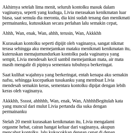
Akhirnya setelah lima menit, seluruh kontolku masuk dalam
vaginanya, seperti yang kuduga, Livia merasakan kenikmatan luar
biasa, saat semula dia meronta, dia kini sudah tenang dan menikmati
permainanku, kutusukkan secara perlahan lalu semakin cepat,
Ahhh, Wan, enak, Wan, ahhh, terusin, Wan, Akkkhh
Kurasakan kontolku seperti dipijit oleh vaginanya, sangat nikmat
terasa sehingga aku memejamkan mataku menikmati kenikmatan itu,
kuteruskan memajumundurkan kontolku pada vaginanya yang
sempit, Livia mendesah kecil sambil memejamkan mata, air mata
masih mengalir di pipinya sementara tubuhnya berkeringat.
Saat kulihat wajahnya yang berkeringat, entah kenapa aku semakin
nafsu, sehingga kucepatkan tusukanku yang membuat Livia
mendesah semakin keras, sementara kontolku dipijat dengan lebih
keras oleh vaginanya.
Akkkhh, Ssssst, ahhhhh, Wan, enak, Wan, AhhhhBegitulah kata
yang muncul dari mulut Livia pertanda dia suka dengan
permainanku
Stelah 20 menit kurasakan kenikmatan itu, Livia mengalami
orgasme hebat, cairan hangat keluar dari vaginanya, akupun
mencabut kontolku, lalu kukocokkan dengan cepat di depan