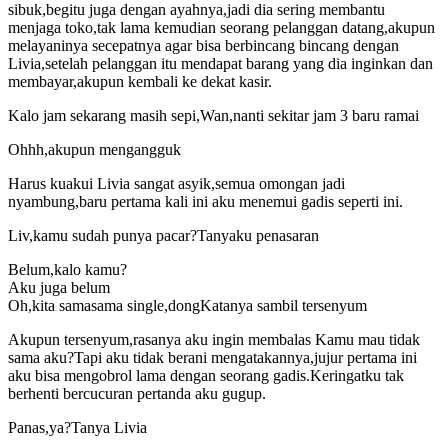
sibuk,begitu juga dengan ayahnya,jadi dia sering membantu
menjaga toko,tak lama kemudian seorang pelanggan datang,akupun
melayaninya secepatnya agar bisa berbincang bincang dengan
Livia,setelah pelanggan itu mendapat barang yang dia inginkan dan
membayar,akupun kembali ke dekat kasir.
Kalo jam sekarang masih sepi,Wan,nanti sekitar jam 3 baru ramai
Ohhh,akupun mengangguk
Harus kuakui Livia sangat asyik,semua omongan jadi
nyambung,baru pertama kali ini aku menemui gadis seperti ini.
Liv,kamu sudah punya pacar?Tanyaku penasaran
Belum,kalo kamu?
Aku juga belum
Oh,kita samasama single,dongKatanya sambil tersenyum
Akupun tersenyum,rasanya aku ingin membalas Kamu mau tidak
sama aku?Tapi aku tidak berani mengatakannya,jujur pertama ini
aku bisa mengobrol lama dengan seorang gadis.Keringatku tak
berhenti bercucuran pertanda aku gugup.
Panas,ya?Tanya Livia