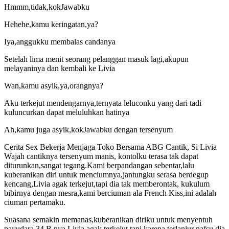
Hmmm,tidak,kokJawabku
Hehehe,kamu keringatan,ya?
Iya,anggukku membalas candanya
Setelah lima menit seorang pelanggan masuk lagi,akupun
melayaninya dan kembali ke Livia
Wan,kamu asyik,ya,orangnya?
Aku terkejut mendengarnya,ternyata leluconku yang dari tadi
kuluncurkan dapat meluluhkan hatinya
Ah,kamu juga asyik,kokJawabku dengan tersenyum
Cerita Sex Bekerja Menjaga Toko Bersama ABG Cantik, Si Livia
Wajah cantiknya tersenyum manis, kontolku terasa tak dapat
diturunkan,sangat tegang.Kami berpandangan sebentar,lalu
kuberanikan diri untuk menciumnya,jantungku serasa berdegup
kencang,Livia agak terkejut,tapi dia tak memberontak, kukulum
bibirnya dengan mesra,kami berciuman ala French Kiss,ini adalah
ciuman pertamaku.
Suasana semakin memanas,kuberanikan diriku untuk menyentuh
payudara 34 B nya,Livia agak terkejut,tapi karena terlanjur nafsu dia