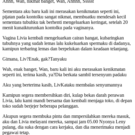
Ahhh, Wan, nikmat banget, Wan, Ahhhh, Ssssst
Sementara aku baru kali ini merasakan kenikmatan seperti ini,
pijatan pada kontolku sangat nikmat, membuatku mendesah kecil
sementara tubuhku tak berhenti mengeluarkan keringat, setelah 20
menit kunaikturunkan kontolku pada vaginanya.
Vagina Livia kembali mengeluarkan cairan hangat, kubaringkan
tubuhnya yang sudah lemas lalu kukeluarkan spermaku di dadanya,
kamipun terbaring lemas dan berpelukan dalam keadaan telanjang.
Gimana, Liv?Enak, gak?Tanyaku
Wah, enak banget, Wan, baru kali ini aku merasakan kenikmatan
seperti ini, terima kasih, ya?Dia berkata sambil tersenyum padaku
Aku yang berterima kasih, LivKataku membalas senyumannya
Kamipun segera membersihkan diri, kulap bekas darah perawan
Livia, lalu kami mandi bersama dan kembali menjaga toko, di depan
toko sudah berjejer beberapa pelanggan.
Akupun segera membuka pintu dan mmpersilahkan mereka masuk,
aku dan Livia melayani mereka, sampai jam 05.00 Nyonya Leny
pulang, dia suka dengan cara kerjaku, dan dia menerimaku menjadi
pegawai tetap.