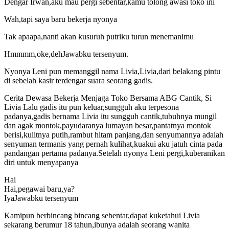
Dengar Irwan,aku mau pergi sebentar,kamu tolong awasi toko ini
Wah,tapi saya baru bekerja nyonya
Tak apaapa,nanti akan kusuruh putriku turun menemanimu
Hmmmm,oke,dehJawabku tersenyum.
Nyonya Leni pun memanggil nama Livia,Livia,dari belakang pintu
di sebelah kasir terdengar suara seorang gadis.
Cerita Dewasa Bekerja Menjaga Toko Bersama ABG Cantik, Si
Livia Lalu gadis itu pun keluar,sungguh aku terpesona
padanya,gadis bernama Livia itu sungguh cantik,tubuhnya mungil
dan agak montok,payudaranya lumayan besar,pantatnya montok
berisi,kulitnya putih,rambut hitam panjang,dan senyumannya adalah
senyuman termanis yang pernah kulihat,kuakui aku jatuh cinta pada
pandangan pertama padanya.Setelah nyonya Leni pergi,kuberanikan
diri untuk menyapanya
Hai
Hai,pegawai baru,ya?
IyaJawabku tersenyum
Kamipun berbincang bincang sebentar,dapat kuketahui Livia
sekarang berumur 18 tahun,ibunya adalah seorang wanita