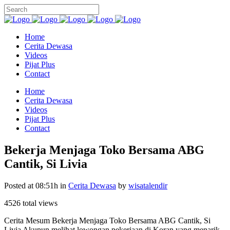
Home
Cerita Dewasa
Videos
Pijat Plus
Contact
Home
Cerita Dewasa
Videos
Pijat Plus
Contact
Bekerja Menjaga Toko Bersama ABG
Cantik, Si Livia
Posted at 08:51h
in
Cerita Dewasa
by
wisatalendir
4526 total views
Cerita Mesum Bekerja Menjaga Toko Bersama ABG Cantik, Si
Livia Akupun melihat lowongan pekerjaan di Koran,yang menarik