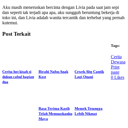
Aku masih meneruskan bercinta dengan Livia pada saat jam sepi
dan seperti tak terjadi apa apa, aku sungguh beruntung bekerja di
toko ini, dan Livia adalah wanita tercantik dan terhebat yang pernah
kutemui.
Post Terkait
Tags:
Cerita
Dewasa
Print
Cerita hot kisah si
Birahi Nafsu Anak
Cewek Abg Cantik
page
dukun cabul bagian
Kost
Lagi Onani
0
Likes
dua
Rasa Terima Kasih
Memek Tetangga
Telah Memuaskanku
Lebih Nikmat
Maya