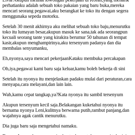
perhatianku adalah sebuah toko pakaian yang baru buka,mereka
mencari seorang pegawai,aku berangkat ke toko itu dengan segera
menggunaka sepeda motorku.
Setelah 30 menit akhirnya aku melihat sebuah toko baju,menurutku
toko itu lumayan besar,akupun masuk ke sana,tak ada seorangpun
kecuali seorang tante yang kirakira berumur 50 tahunan di tempat
kasir,akupun menghampirinya,aku tersenyum padanya dan dia
membalas senyumanku,
Eh,nyonya,saya mencari pekerjaanKataku membuka percakapan
Oh,iya,pegawai kami baru saja keluar,kamu boleh bekerja di sini
Setelah itu nyonya itu menjelaskan padaku mulai dari peraturan,cara
menyapa,cara melayani,dan lain lain.
Wah,kamu cepat tangkap,ya?Kata nyonya itu sambil tersenyum
Akupun tersenyum kecil saja.Belakangan kuketahui nyonya itu
bernama nyonya Leni,kulitnya berwarna putih,rambut panjang,dan
wajahnya agak cantik menurutku.
Dia juga baru saja mengetahui namaku.