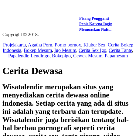
Pisang Pengganti
Penis Karena Ingin
Memuaskan Nafs...
Copyright © 2018.
Wisatalendir
Projejakarta
,
Agatha Porn
,
Porno pornox
,
Kluber Sex
,
Cerita Bokep
Indonesia
,
Bokep Mesum
,
Igo Mesum
,
Cerita Sex Igo
,
Cerita Tante
,
Papalendir
,
Lendirigo
,
Bokepigo
,
Cewek Mesum
,
Papamesum
Cerita Dewasa
Wisatalendir merupakan situs yang
menyediakan cerita dewasa online
indonesia. Setiap cerita yang ada di situs
ini adalah yang terbaru dan terupdate.
Wisatalendir juga berisikan tentang hal-
hal berbau pornografi seperti cerita