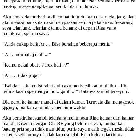
melepaskan mulutnya dari penisku, dan menelan semua sperma saya
meskipun seseorang keluar sedikit dari mulutnya.
Aku lemas dan terbaring di tempat tidur dengan dasar telanjang, dan
aku merasa panas dan aku melepaskan semua pakaianku. Sekarang
saya telanjang, telanjang tanpa benang di depan Rina yang
menikmati sperma saya.
“Anda cukup baik Ar … Bisa bertahan beberapa menit.”
“Ah .. normal aja tuh ..!”
“Kamu pakai obat ..? Irex kali ..?”
“Ah … tidak juga.”
“Baiklah .., kamu istirahat dulu aku mo bersihkan mulutku .. Eh,
terima kasih spermanya lho .. gurih ..!” Katanya sambil terseyum.
Dia pergi ke kamar mandi di dalam kamar. Ternyata dia menggosok
giginya, biarkan aku tidak mencium waktu.
Aku beristirahat sambil telanjang menunggu Rina keluar dari kamar
mandi. Disertai dengan CD BF yang belum selesai, tambahkan
batang pria saya tidak mau tidur, penis saya masih tegak meski tidak
sekeras sebelumnya. Tidak lama setelah Rina keluar dari kamar