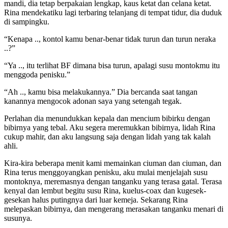
mandi, dia tetap berpakaian lengkap, kaus ketat dan celana ketat.
Rina mendekatiku lagi terbaring telanjang di tempat tidur, dia duduk
di sampingku.
“Kenapa .., kontol kamu benar-benar tidak turun dan turun neraka
..?”
“Ya .., itu terlihat BF dimana bisa turun, apalagi susu montokmu itu
menggoda penisku.”
“Ah .., kamu bisa melakukannya.” Dia bercanda saat tangan
kanannya mengocok adonan saya yang setengah tegak.
Perlahan dia menundukkan kepala dan mencium bibirku dengan
bibirnya yang tebal. Aku segera meremukkan bibirnya, lidah Rina
cukup mahir, dan aku langsung saja dengan lidah yang tak kalah
ahli.
Kira-kira beberapa menit kami memainkan ciuman dan ciuman, dan
Rina terus menggoyangkan penisku, aku mulai menjelajah susu
montoknya, meremasnya dengan tanganku yang terasa gatal. Terasa
kenyal dan lembut begitu susu Rina, kuelus-coax dan kugesek-
gesekan halus putingnya dari luar kemeja. Sekarang Rina
melepaskan bibirnya, dan mengerang merasakan tanganku menari di
susunya.