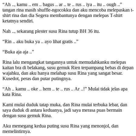
“Ah .., kamu .. em .. bagus .. ar .. te .. rus .. iya .. itu .. ough ..”
tangan rina masih shuffle-ngocokku dan aku mencoba melepaskan t-
shirt rina dan dia Segera membantunya dengan melepas T-shirt
ketatnya sendiri.
Nah .., sekarang plester susu Rina tutup BH 36 itu.
“Rin .. aku buka ya .. ayo lihat gratis ..”
“Buka aja aja ..”
Rina lalu mengangkat tangannya untuk memudahkanku melepas
kaitan bra di belakang, susu gemuk Rien terpampang bebas di depan
wajahku, dan aku hanya melahap susu Rina yang sangat besar.
Kusedot, peras dan putar putingnya.
“Ah .. kamu .. oke .. hem .. te .. rus .. Ar ..!” Mulai tidak jelas apa
kata Rina.
Kami mulai duduk tatap muka, dan Rina mulai terbuka lebar, dan
saya duduk di antara keduanya, jadi saya merasa puas bermain
dengan susu gemuk Rina.
Aku memegang kedua puting susu Rina yang menonjol, dan
memelintirnya.