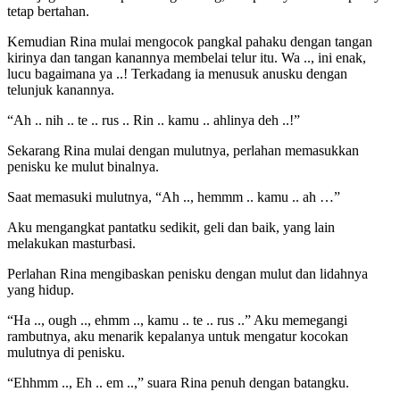
tetap bertahan.
Kemudian Rina mulai mengocok pangkal pahaku dengan tangan
kirinya dan tangan kanannya membelai telur itu. Wa .., ini enak,
lucu bagaimana ya ..! Terkadang ia menusuk anusku dengan
telunjuk kanannya.
“Ah .. nih .. te .. rus .. Rin .. kamu .. ahlinya deh ..!”
Sekarang Rina mulai dengan mulutnya, perlahan memasukkan
penisku ke mulut binalnya.
Saat memasuki mulutnya, “Ah .., hemmm .. kamu .. ah …”
Aku mengangkat pantatku sedikit, geli dan baik, yang lain
melakukan masturbasi.
Perlahan Rina mengibaskan penisku dengan mulut dan lidahnya
yang hidup.
“Ha .., ough .., ehmm .., kamu .. te .. rus ..” Aku memegangi
rambutnya, aku menarik kepalanya untuk mengatur kocokan
mulutnya di penisku.
“Ehhmm .., Eh .. em ..,” suara Rina penuh dengan batangku.