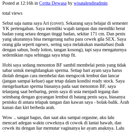
Posted at 12:16h
in
Cerita Dewasa
by
wisatalendiradmin
total views
Sebut saja nama saya Ari (cover). Sekarang saya belajar di semester
YK pertengahan. Saya memiliki wajah tampan dan memiliki berat
badan yang setara dengan tinggi badan, sekitar 171 cm. Dan penis
yang ukurannya bisa mengerang nafsu para cewek gila SEX. Saya
orang gila seperti ngesex, sering saya melakukan masturbasi (baik
dengan sabun, body lotion, tangan kosong), tapi saya mengaturnya
sedemikian rupa sehingga saya tetap fit.
Hobi saya sedang menonton BF sambil membelai penis yang tidak
sabar untuk menghilangkan sperma. Setiap hari ayam saya harus
diolah dengan cara membelai dan mengocok lembut dan lancar
(jangan sampai keluar) agar tetap dalam kondisi ready stock. Saya
mengeluarkan sperma biasanya pada saat menonton BF, saya
telanjang saat berbaring, penis saya di usia menjadi tegang dan
seimbang dengan goyangan lembut di batang penis saya, biasanya
penisku di antara telapak tangan dan kawan saya - bolak-balik. Arah
kanan dan kiri berbeda arah.
Wow .. sangat bagus, dan saat aku sampai orgasme, aku lalu
mencari adegan waktu ceweknya di cowok di lantai bawah, dan
cewek itu dengan liar memutar vaginanya ke ayam anaknya. Lalu