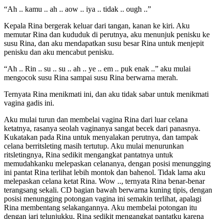
“Ah .. kamu .. ah .. aow .. iya .. tidak .. ough ..”
Kepala Rina bergerak keluar dari tangan, kanan ke kiri. Aku
memutar Rina dan kududuk di perutnya, aku menunjuk penisku ke
susu Rina, dan aku mendapatkan susu besar Rina untuk menjepit
penisku dan aku mencabut penisku.
“Ah .. Rin .. su .. su .. ah .. ye .. em .. puk enak ..” aku mulai
mengocok susu Rina sampai susu Rina berwarna merah.
Ternyata Rina menikmati ini, dan aku tidak sabar untuk menikmati
vagina gadis ini.
Aku mulai turun dan membelai vagina Rina dari luar celana
ketatnya, rasanya seolah vaginanya sangat becek dari panasnya.
Kukatakan pada Rina untuk menyalakan perutnya, dan tampak
celana berritsleting masih tertutup. Aku mulai menurunkan
ritsletingnya, Rina sedikit mengangkat pantatnya untuk
memudahkanku melepaskan celananya, dengan posisi menungging
ini pantat Rina terlihat lebih montok dan bahenol. Tidak lama aku
melepaskan celana ketat Rina. Wow .., ternyata Rina benar-benar
terangsang sekali. CD bagian bawah berwarna kuning tipis, dengan
posisi menungging potongan vagina ini semakin terlihat, apalagi
Rina membentang selakangannya. Aku membelai potongan itu
dengan jari telunjukku, Rina sedikit mengangkat pantatku karena