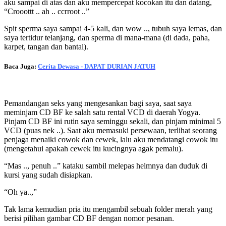
aku sampai di atas dan aku mempercepat kocokan itu dan datang,
“Crooottt .. ah .. ccrroot ..”
Spit sperma saya sampai 4-5 kali, dan wow .., tubuh saya lemas, dan
saya tertidur telanjang, dan sperma di mana-mana (di dada, paha,
karpet, tangan dan bantal).
Baca Juga:
Cerita Dewasa - DAPAT DURIAN JATUH
Pemandangan seks yang mengesankan bagi saya, saat saya
meminjam CD BF ke salah satu rental VCD di daerah Yogya.
Pinjam CD BF ini rutin saya seminggu sekali, dan pinjam minimal 5
VCD (puas nek ..). Saat aku memasuki persewaan, terlihat seorang
penjaga menaiki cowok dan cewek, lalu aku mendatangi cowok itu
(mengetahui apakah cewek itu kucingnya agak pemalu).
“Mas .., penuh ..” kataku sambil melepas helmnya dan duduk di
kursi yang sudah disiapkan.
“Oh ya..,”
Tak lama kemudian pria itu mengambil sebuah folder merah yang
berisi pilihan gambar CD BF dengan nomor pesanan.