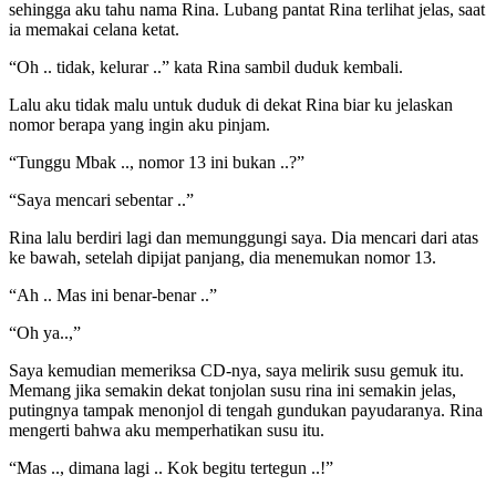
sehingga aku tahu nama Rina. Lubang pantat Rina terlihat jelas, saat
ia memakai celana ketat.
“Oh .. tidak, kelurar ..” kata Rina sambil duduk kembali.
Lalu aku tidak malu untuk duduk di dekat Rina biar ku jelaskan
nomor berapa yang ingin aku pinjam.
“Tunggu Mbak .., nomor 13 ini bukan ..?”
“Saya mencari sebentar ..”
Rina lalu berdiri lagi dan memunggungi saya. Dia mencari dari atas
ke bawah, setelah dipijat panjang, dia menemukan nomor 13.
“Ah .. Mas ini benar-benar ..”
“Oh ya..,”
Saya kemudian memeriksa CD-nya, saya melirik susu gemuk itu.
Memang jika semakin dekat tonjolan susu rina ini semakin jelas,
putingnya tampak menonjol di tengah gundukan payudaranya. Rina
mengerti bahwa aku memperhatikan susu itu.
“Mas .., dimana lagi .. Kok begitu tertegun ..!”