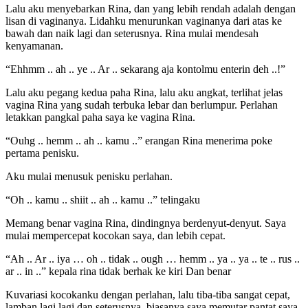
Lalu aku menyebarkan Rina, dan yang lebih rendah adalah dengan
lisan di vaginanya. Lidahku menurunkan vaginanya dari atas ke
bawah dan naik lagi dan seterusnya. Rina mulai mendesah
kenyamanan.
“Ehhmm .. ah .. ye .. Ar .. sekarang aja kontolmu enterin deh ..!”
Lalu aku pegang kedua paha Rina, lalu aku angkat, terlihat jelas
vagina Rina yang sudah terbuka lebar dan berlumpur. Perlahan
letakkan pangkal paha saya ke vagina Rina.
“Ouhg .. hemm .. ah .. kamu ..” erangan Rina menerima poke
pertama penisku.
Aku mulai menusuk penisku perlahan.
“Oh .. kamu .. shiit .. ah .. kamu ..” telingaku
Memang benar vagina Rina, dindingnya berdenyut-denyut. Saya
mulai mempercepat kocokan saya, dan lebih cepat.
“Ah .. Ar .. iya … oh .. tidak .. ough … hemm .. ya .. ya .. te .. rus ..
ar .. in ..” kepala rina tidak berhak ke kiri Dan benar
Kuvariasi kocokanku dengan perlahan, lalu tiba-tiba sangat cepat,
lamban lagi lagi dan seterusnya, biasanya saya memutar pantat saya