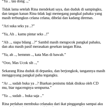
“Ya .. tau dong ..,”
Tidak lama setelah Rina mendekati saya, dan duduk di sampingku,
dan tangan kanan Rina tidak lagi memegang pangkal pahaku yang
masih terbungkus celana celana, dibelai dan kadang diremas.
“Ari suka seks ya ..?”
“Ya, Ah .. kamu pintar seks ..!”
“Ah .., siapa bilang ..?” Sambil masih mengocok pangkal pahaku,
dan aku masih pasif merasakan gesekan tangan Rina.
“Ya, ah .., hemmm .., kata Mas di bawah.”
“Ooo, Mas Ucok sih ..,”
Sekarang Rina duduk di depanku, dan berjongkok, tangannya masih
menggoyang pangkal paha tegangku.
“Ar .., sudah buka ya ..? Biarkan penismu tidak disiksa oleh CD
mu, biar ngacengnya sempurna.”
“Ya .., sudah .. buka saja ..”
Rina perlahan membuka celanaku dari ikat pinggangku sampai aku