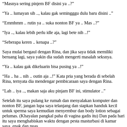
“Masnya sering pinjem BF disini ya ..?”
“Ya .. lumayan sih .., kalau gak semingggu dulu baru disini ..”
“Emmhmm .. rutin ya .. suka nonton BF ya .. Mas ..?”
“Iya .., kalau lebih perlu idle aja, lagi bete nih ..!”
“Seberapa keren .. kenapa ..?”
Saya mulai bergaul dengan Rina, dan jika saya tidak memiliki
beruang lagi, saya yakin dia sudah mengerti masalah seksnya.
“Ya .. kalau gak dikeluarin bisa pusing ya ..!”
“Ha .. ha .. nih .. outin aja ..!” Kata pria yang berada di sebelah
Rina, ternyata dia mendengar pembicaraan saya dengan Rina.
“Lah .. iya .., makan saja aku pinjam BF ini, stimulator ..”
Setelah itu saya pulang ke rumah dan menyalakan komputer dan
nonton BF, jangan lupa saya telanjang dan siapkan handuk kecil
untuk sperma saya kemudian menyembur dan body lotion sebagai
pelumas. (Khayalan pangkal paha di vagina gadis itu) Dan pada hari
itu saya menghabiskan waktu dengan pesta masturbasi di kamar
saya, enak dan puas.