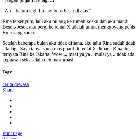
“Jangan pinjam BF lagi ..?”
“Ah .. belum lagi. Itu lagi buas besar di atas.”
Rina tersenyum, lalu aku pulang ke rumah kosku dan aku mandi.
Besok-besok aku pergi ke rental X adalah untuk menggoyang penis
Rina yang sama.
Setelah beberapa bulan aku tidak di sana, aku tahu Rina sudah tidak
ada lagi. Saya tanya sama mas guard di rental X dimana Rina itu,
ternyata Rina ke Jakarta. Wow .., maaf ya ya .. mulai ya .. tidak ada
kepuasan seks selain deh masturbasi.
Tags:
cerita dewasa
Share
Print page
0
Likes