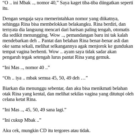
“O .. ini Mbak .., nomor 40,” Saya kaget tiba-tiba diingatkan seperti
itu.
Dengan sengaja saya memerintahkan nomor yang diikatnya,
sehingga Rina bisa membelokkan belakangku. Rina berdiri, dan
ternyata dia langsung mencari dari barisan paling tengah, otomatis
dia sedikit menungging. Wow .., pemandangan baru ini tak kalah
mendebarkan deh .. Pantat dan belahan Rina benar-benar asli dan
oke sama sekali, melihat selkangannya agak menjorok ke gundukan
tempat vagina berhenti. Wow .. ayam saya tidak sadar akan
pengaruh tegak setengah lurus pantat Rina yang gemuk.
“Ini Mas .., nomor 40 ..”
“Oh .. iya .. mbak semua 45, 50, 49 deh …”
Biarkan dia menunggu sebentar, dan aku bisa menikmati belahan
otak Rina yang kental, dan melihat sekilas vagina yang ditutupi oleh
celana ketat Rina.
“Ini Mas .., 45, 50, 49 sana lagi.”
“Ini cukup Mbak ..”
Aku cek, mungkin CD itu tergores atau tidak.