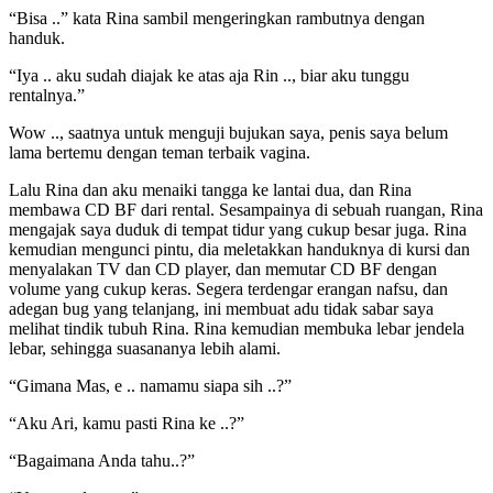
“Bisa ..” kata Rina sambil mengeringkan rambutnya dengan
handuk.
“Iya .. aku sudah diajak ke atas aja Rin .., biar aku tunggu
rentalnya.”
Wow .., saatnya untuk menguji bujukan saya, penis saya belum
lama bertemu dengan teman terbaik vagina.
Lalu Rina dan aku menaiki tangga ke lantai dua, dan Rina
membawa CD BF dari rental. Sesampainya di sebuah ruangan, Rina
mengajak saya duduk di tempat tidur yang cukup besar juga. Rina
kemudian mengunci pintu, dia meletakkan handuknya di kursi dan
menyalakan TV dan CD player, dan memutar CD BF dengan
volume yang cukup keras. Segera terdengar erangan nafsu, dan
adegan bug yang telanjang, ini membuat adu tidak sabar saya
melihat tindik tubuh Rina. Rina kemudian membuka lebar jendela
lebar, sehingga suasananya lebih alami.
“Gimana Mas, e .. namamu siapa sih ..?”
“Aku Ari, kamu pasti Rina ke ..?”
“Bagaimana Anda tahu..?”