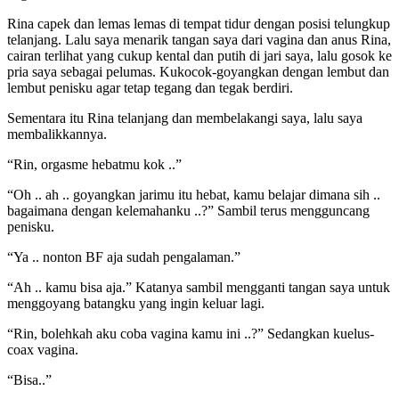
Rina capek dan lemas lemas di tempat tidur dengan posisi telungkup
telanjang. Lalu saya menarik tangan saya dari vagina dan anus Rina,
cairan terlihat yang cukup kental dan putih di jari saya, lalu gosok ke
pria saya sebagai pelumas. Kukocok-goyangkan dengan lembut dan
lembut penisku agar tetap tegang dan tegak berdiri.
Sementara itu Rina telanjang dan membelakangi saya, lalu saya
membalikkannya.
“Rin, orgasme hebatmu kok ..”
“Oh .. ah .. goyangkan jarimu itu hebat, kamu belajar dimana sih ..
bagaimana dengan kelemahanku ..?” Sambil terus mengguncang
penisku.
“Ya .. nonton BF aja sudah pengalaman.”
“Ah .. kamu bisa aja.” Katanya sambil mengganti tangan saya untuk
menggoyang batangku yang ingin keluar lagi.
“Rin, bolehkah aku coba vagina kamu ini ..?” Sedangkan kuelus-
coax vagina.
“Bisa..”