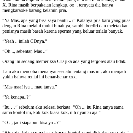
X. Rina masih berpakaian lengkap, oo .. ternyata dia hanya
mengkaraoke barang kelamin pria.
“Ya Mas, apa yang bisa saya bantu ..?” Katanya pria baru yang puas
dengan Rina melalui mulut binalnya, sambil berdiri dan meletakkan
penisnya masih basah karena sperma yang keluar terlalu banyak.
“Yeah .. inilah CDnya.”
“Oh .., sebentar, Mas ..”
Orang ini sedang memeriksa CD jika ada yang tergores atau tidak.
Lalu aku mencoba menanyai sesuatu tentang mas ini, aku menjadi
yakin bahwa rental ini benar-benar xxx.
“Mas maaf iya .. mau tanya.”
“Ya kenapa..?”
“Itu …” sebelum aku selesai berkata, “Oh .., itu Rina tanya sama
sama kontol ini, kok kok biasa kok, nih nyantai aja.”
“O .., jadi siapapun bisa ya ..?”
“Bisa aja, kalau cuma lisan, kocok kontol, emut dick dan coax aja.”