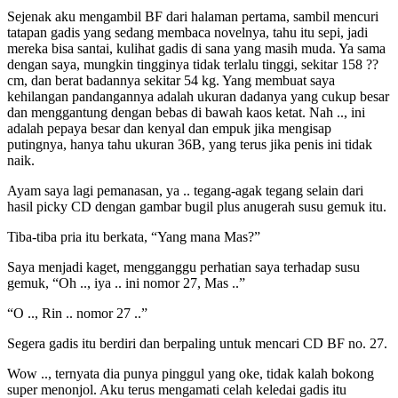
Sejenak aku mengambil BF dari halaman pertama, sambil mencuri
tatapan gadis yang sedang membaca novelnya, tahu itu sepi, jadi
mereka bisa santai, kulihat gadis di sana yang masih muda. Ya sama
dengan saya, mungkin tingginya tidak terlalu tinggi, sekitar 158 ??
cm, dan berat badannya sekitar 54 kg. Yang membuat saya
kehilangan pandangannya adalah ukuran dadanya yang cukup besar
dan menggantung dengan bebas di bawah kaos ketat. Nah .., ini
adalah pepaya besar dan kenyal dan empuk jika mengisap
putingnya, hanya tahu ukuran 36B, yang terus jika penis ini tidak
naik.
Ayam saya lagi pemanasan, ya .. tegang-agak tegang selain dari
hasil picky CD dengan gambar bugil plus anugerah susu gemuk itu.
Tiba-tiba pria itu berkata, “Yang mana Mas?”
Saya menjadi kaget, mengganggu perhatian saya terhadap susu
gemuk, “Oh .., iya .. ini nomor 27, Mas ..”
“O .., Rin .. nomor 27 ..”
Segera gadis itu berdiri dan berpaling untuk mencari CD BF no. 27.
Wow .., ternyata dia punya pinggul yang oke, tidak kalah bokong
super menonjol. Aku terus mengamati celah keledai gadis itu