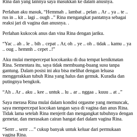
Rina dan yang lainnya saya masukkan ke dalam anusnya.
Perlahan aku masuk, “Hemmah .. lambat .. pelan .. Ar .. ya .. te ..
rus in .. kit .. lagi .. ough ..” Rina mengangkat pantatnya sebagai
reaksi jari di vagina dan anusnya. .
Perlahan kukocok anus dan vina Rina dengan jariku.
“Yac .. ah .. le .. bih .. cepat .. Ar, oh .. ye .. oh .. tidak .. kamu .. ya
.. oug .. hemmh .. cepet ..!”
Aku mulai mempercepat kocokanku di dua tempat kenikmatan
Rina. Sementara itu, saya tidak membuang-buang susu tanpa
gantung. Dalam posisi ini aku bisa melihat dengan leluasa
menggerakkan tubuh Rina yang halus dan gemuk. Kuradia dan
putingnya bengkok.
“Ah .. Ar .. aku .. kee .. untuk .. lu .. ar .. nggaa .. kuuu .. at ..”
Saya merasa Rina mulai dalam kondisi orgasme yang memuncak,
saya mempercepat kocokan tangan saya di vagina dan anus Rina.
Tidak lama setelah Rina menjerit dan mengangkat tubuhnya dengan
gemetar, dan merasakan cairan hangat dari dalam vagina Rina.
“Serrr .. serrr …” cukup banyak untuk keluar dari permukaan
vagina Rina.