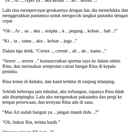
“Ya .. Ar .., cepet ya .. aku keluar … ah .. hemm ..!”
Lalu rina mempercepat gerakannya dengan liar, dia memelukku dan
menggerakkan pantatnya untuk mengocok tangkai jantanku dengan
cepat.
“Oh .. Ar .. aa .. aku .. senjata .. k .. pegang .. keluar .. hah ..!”
“Ki .. ta .. sama .. aku .. keluar .. juga ..”
Dalam tiga detik, “Crroot .., crroott .. ah .. ah .. kamu ..”
“Seerrr .., sreerrr ..” kumuncratkan sperma saya ke dalam rahim
Rina, dan merasakan semprotan cairan hangat Rina di kepala
penisku.
Rina lemas di dadaku, dan kami tertidur di ranjang telanjang.
Setelah beberapa jam istirahat, aku terbangun, rupanya Rina tidak
ada disampingku. Lalu aku mengenakan pakaianku dan pergi ke
tempat persewaan, dan ternyata Rina ada di sana.
“Mas Ari sudah bangun ya .. jangan mandi dulu ..?”
“Oh, bukan Rin, terima kasih.”