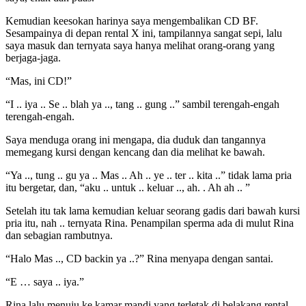
Kemudian keesokan harinya saya mengembalikan CD BF.
Sesampainya di depan rental X ini, tampilannya sangat sepi, lalu
saya masuk dan ternyata saya hanya melihat orang-orang yang
berjaga-jaga.
“Mas, ini CD!”
“I .. iya .. Se .. blah ya .., tang .. gung ..” sambil terengah-engah
terengah-engah.
Saya menduga orang ini mengapa, dia duduk dan tangannya
memegang kursi dengan kencang dan dia melihat ke bawah.
“Ya .., tung .. gu ya .. Mas .. Ah .. ye .. ter .. kita ..” tidak lama pria
itu bergetar, dan, “aku .. untuk .. keluar .., ah. . Ah ah .. ”
Setelah itu tak lama kemudian keluar seorang gadis dari bawah kursi
pria itu, nah .. ternyata Rina. Penampilan sperma ada di mulut Rina
dan sebagian rambutnya.
“Halo Mas .., CD backin ya ..?” Rina menyapa dengan santai.
“E … saya .. iya.”
Rina lalu menuju ke kamar mandi yang terletak di belakang rental