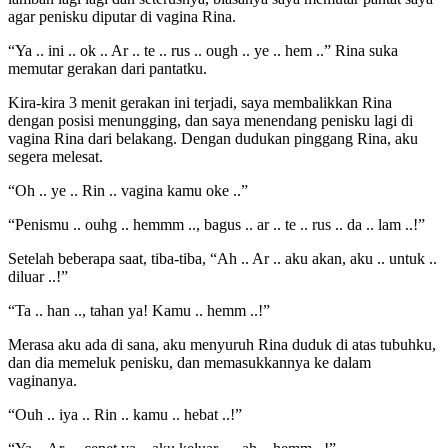
agar penisku diputar di vagina Rina.
“Ya .. ini .. ok .. Ar .. te .. rus .. ough .. ye .. hem ..” Rina suka
memutar gerakan dari pantatku.
Kira-kira 3 menit gerakan ini terjadi, saya membalikkan Rina
dengan posisi menungging, dan saya menendang penisku lagi di
vagina Rina dari belakang. Dengan dudukan pinggang Rina, aku
segera melesat.
“Oh .. ye .. Rin .. vagina kamu oke ..”
“Penismu .. ouhg .. hemmm .., bagus .. ar .. te .. rus .. da .. lam ..!”
Setelah beberapa saat, tiba-tiba, “Ah .. Ar .. aku akan, aku .. untuk ..
diluar ..!”
“Ta .. han .., tahan ya! Kamu .. hemm ..!”
Merasa aku ada di sana, aku menyuruh Rina duduk di atas tubuhku,
dan dia memeluk penisku, dan memasukkannya ke dalam
vaginanya.
“Ouh .. iya .. Rin .. kamu .. hebat ..!”