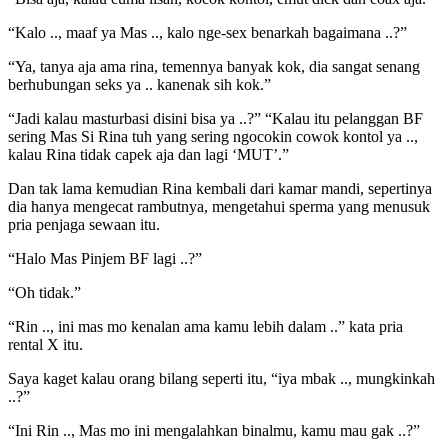
“Kalo .., maaf ya Mas .., kalo nge-sex benarkah bagaimana ..?”
“Ya, tanya aja ama rina, temennya banyak kok, dia sangat senang
berhubungan seks ya .. kanenak sih kok.”
“Jadi kalau masturbasi disini bisa ya ..?” “Kalau itu pelanggan BF
sering Mas Si Rina tuh yang sering ngocokin cowok kontol ya ..,
kalau Rina tidak capek aja dan lagi ‘MUT’.”
Dan tak lama kemudian Rina kembali dari kamar mandi, sepertinya
dia hanya mengecat rambutnya, mengetahui sperma yang menusuk
pria penjaga sewaan itu.
“Halo Mas Pinjem BF lagi ..?”
“Oh tidak.”
“Rin .., ini mas mo kenalan ama kamu lebih dalam ..” kata pria
rental X itu.
Saya kaget kalau orang bilang seperti itu, “iya mbak .., mungkinkah
..?”
“Ini Rin .., Mas mo ini mengalahkan binalmu, kamu mau gak ..?”