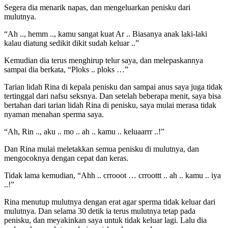
Segera dia menarik napas, dan mengeluarkan penisku dari
mulutnya.
“Ah .., hemm .., kamu sangat kuat Ar .. Biasanya anak laki-laki
kalau diatung sedikit dikit sudah keluar ..”
Kemudian dia terus menghirup telur saya, dan melepaskannya
sampai dia berkata, “Ploks .. ploks …”
Tarian lidah Rina di kepala penisku dan sampai anus saya juga tidak
tertinggal dari nafsu seksnya. Dan setelah beberapa menit, saya bisa
bertahan dari tarian lidah Rina di penisku, saya mulai merasa tidak
nyaman menahan sperma saya.
“Ah, Rin .., aku .. mo .. ah .. kamu .. keluaarrr ..!”
Dan Rina mulai meletakkan semua penisku di mulutnya, dan
mengocoknya dengan cepat dan keras.
Tidak lama kemudian, “Ahh .. crrooot … crroottt .. ah .. kamu .. iya
..!”
Rina menutup mulutnya dengan erat agar sperma tidak keluar dari
mulutnya. Dan selama 30 detik ia terus mulutnya tetap pada
penisku, dan meyakinkan saya untuk tidak keluar lagi. Lalu dia