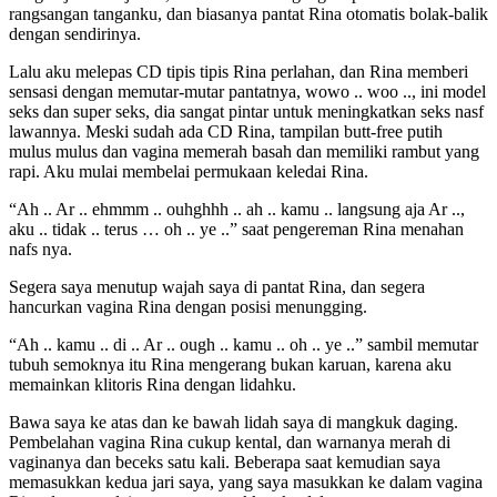
rangsangan tanganku, dan biasanya pantat Rina otomatis bolak-balik
dengan sendirinya.
Lalu aku melepas CD tipis tipis Rina perlahan, dan Rina memberi
sensasi dengan memutar-mutar pantatnya, wowo .. woo .., ini model
seks dan super seks, dia sangat pintar untuk meningkatkan seks nasf
lawannya. Meski sudah ada CD Rina, tampilan butt-free putih
mulus mulus dan vagina memerah basah dan memiliki rambut yang
rapi. Aku mulai membelai permukaan keledai Rina.
“Ah .. Ar .. ehmmm .. ouhghhh .. ah .. kamu .. langsung aja Ar ..,
aku .. tidak .. terus … oh .. ye ..” saat pengereman Rina menahan
nafs nya.
Segera saya menutup wajah saya di pantat Rina, dan segera
hancurkan vagina Rina dengan posisi menungging.
“Ah .. kamu .. di .. Ar .. ough .. kamu .. oh .. ye ..” sambil memutar
tubuh semoknya itu Rina mengerang bukan karuan, karena aku
memainkan klitoris Rina dengan lidahku.
Bawa saya ke atas dan ke bawah lidah saya di mangkuk daging.
Pembelahan vagina Rina cukup kental, dan warnanya merah di
vaginanya dan beceks satu kali. Beberapa saat kemudian saya
memasukkan kedua jari saya, yang saya masukkan ke dalam vagina