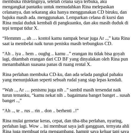
membuka ritsletingnya, setelah celana saya terbuka, aku
mengangkat pantatku untuk memudahkan Rina melepaskan
celananya, dan sekarang aku hanya menggunakan CD biruku, dan
bajuku masih ada. menggunakan. Lemparkan celana di kursi dan
Rina mulai duduk kembali di pangkuanku, dan aku masih duduk di
tepi tempat tidur X.
“Hemmm .., ah … kontol kamu nampak besar juga Ar ..,” kata Rina
saat ia membelai naik turun penisku masih terbungkus CD.
“Ah .. iya .. hem .. oughg .. kamu ..” erangan itu tidak bisa goyah
lagi, ditambah erangan dari CD BF yang dinyalakan oleh Rina pun
menambahkan suasana panas di ruang rental X.
Rina perlahan membuka CD-ku, dan ada selada pangkal pahaku
yang menunjukkan seperti sebuah rudal yang siap lepas kendali.
“Wah .., Ar … penismu juga nih ..” sambil masih tersendat naik
turun temanku, “kamu nekat nih .. bagaimana banget banget .. susah
banget ..,”
“Ah .., te .. rus .. rin .. don .. berhenti ..!”
Rina mulai gemetar keras, cepat, dan tiba-tiba perlahan, nyaring,
perlahan lagi. Wow .. ini membuat saya jadi gangguan, ternyata ahli
Rina juga membuat pria mengambang, hampir saya keluar tapi saya