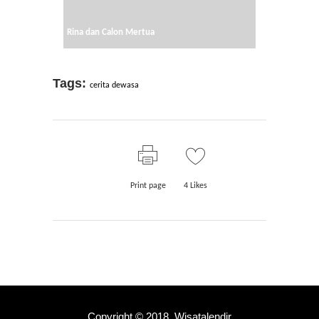
Rina dan Calon Mertua
Tags:
cerita dewasa
Print page
4
Likes
Copyright © 2018.
Wisatalendir