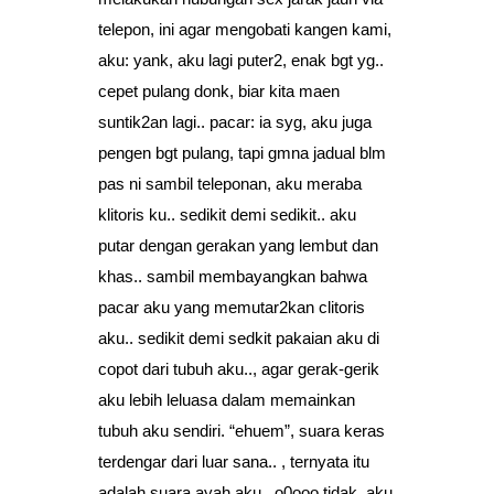
telepon, ini agar mengobati kangen kami,
aku: yank, aku lagi puter2, enak bgt yg..
cepet pulang donk, biar kita maen
suntik2an lagi.. pacar: ia syg, aku juga
pengen bgt pulang, tapi gmna jadual blm
pas ni sambil teleponan, aku meraba
klitoris ku.. sedikit demi sedikit.. aku
putar dengan gerakan yang lembut dan
khas.. sambil membayangkan bahwa
pacar aku yang memutar2kan clitoris
aku.. sedikit demi sedkit pakaian aku di
copot dari tubuh aku.., agar gerak-gerik
aku lebih leluasa dalam memainkan
tubuh aku sendiri. “ehuem”, suara keras
terdengar dari luar sana.. , ternyata itu
adalah suara ayah aku.. o0ooo tidak, aku