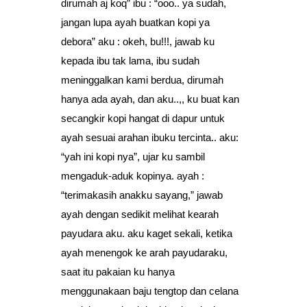
dirumah aj koq” ibu : “ooo.. ya sudah,
jangan lupa ayah buatkan kopi ya
debora” aku : okeh, bu!!!, jawab ku
kepada ibu tak lama, ibu sudah
meninggalkan kami berdua, dirumah
hanya ada ayah, dan aku..,, ku buat kan
secangkir kopi hangat di dapur untuk
ayah sesuai arahan ibuku tercinta.. aku:
“yah ini kopi nya”, ujar ku sambil
mengaduk-aduk kopinya. ayah :
“terimakasih anakku sayang,” jawab
ayah dengan sedikit melihat kearah
payudara aku. aku kaget sekali, ketika
ayah menengok ke arah payudaraku,
saat itu pakaian ku hanya
menggunakaan baju tengtop dan celana