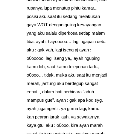
rupanya lupa menutup pintu kamar..,
posisi aku saat itu sedang melakukan
gaya WOT dengan guling kesayangan
yang aku salalu diperkosa setiap malam
tiba. ayah: hayooooo… lagi ngapain deb..
aku : gak yah, lagi iseng aj ayah :
o0ooooo, lagi iseng ya,, ayah nguping
kamu loh, saat kamu teleponan tadi..,
o0ooo… tidak, muka aku saat itu menjadi
merah, jantung aku berdegup sangat
cepat.., dalam hati berbicara “aduh
mampus gue”. ayah : gak apa koq syg,
ayah juga ngerti.. ya gmna lagi, kamu
kan pcaran jarak jauh, ya sewajarnya
kaya gtu. aku : o0ooo, kira ayah marah
saaat itu juga wajah aku awalnya merah,