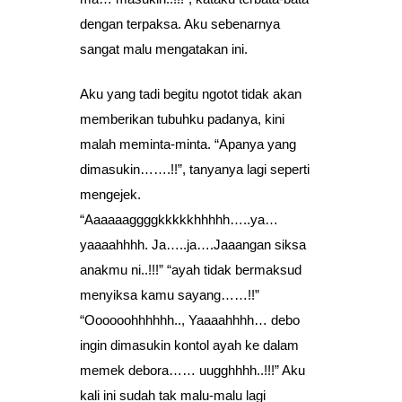
dengan terpaksa. Aku sebenarnya
sangat malu mengatakan ini.
Aku yang tadi begitu ngotot tidak akan
memberikan tubuhku padanya, kini
malah meminta-minta. “Apanya yang
dimasukin…….!!”, tanyanya lagi seperti
mengejek.
“Aaaaaaggggkkkkkhhhhh…..ya…
yaaaahhhh. Ja…..ja….Jaaangan siksa
anakmu ni..!!!” “ayah tidak bermaksud
menyiksa kamu sayang……!!”
“Oooooohhhhhh.., Yaaaahhhh… debo
ingin dimasukin kontol ayah ke dalam
memek debora…… uugghhhh..!!!” Aku
kali ini sudah tak malu-malu lagi