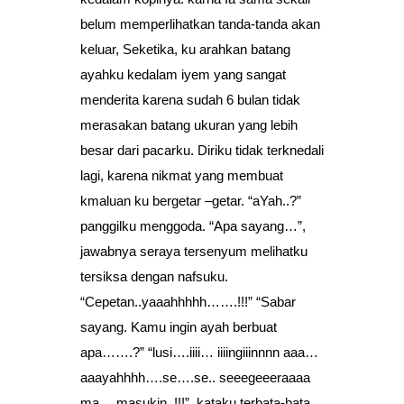
belum memperlihatkan tanda-tanda akan
keluar, Seketika, ku arahkan batang
ayahku kedalam iyem yang sangat
menderita karena sudah 6 bulan tidak
merasakan batang ukuran yang lebih
besar dari pacarku. Diriku tidak terknedali
lagi, karena nikmat yang membuat
kmaluan ku bergetar –getar. “aYah..?”
panggilku menggoda. “Apa sayang…”,
jawabnya seraya tersenyum melihatku
tersiksa dengan nafsuku.
“Cepetan..yaaahhhhh…….!!!” “Sabar
sayang. Kamu ingin ayah berbuat
apa…….?” “lusi….iiii… iiiingiiinnnn aaa…
aaayahhhh….se….se.. seeegeeeraaaa
ma… masukin..!!!”, kataku terbata-bata