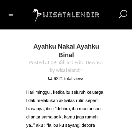
Ayahku Nakal Ayahku
Binal
Posted at 09:58h
in
Cerita Dewasa
by
wisatalendir
6221 total views
Hari minggu.. ketika itu seluruh keluarga
tidak melakukan aktivitas rutin seperti
biasanya, ibu : “debora, ibu mau arisan..
di antar sama adik, kamu jaga rumah
ya..” aku : “ia ibu ku sayang, debora