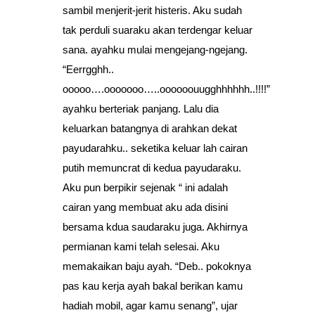
sambil menjerit-jerit histeris. Aku sudah
tak perduli suaraku akan terdengar keluar
sana. ayahku mulai mengejang-ngejang.
“Eerrgghh..
ooooo….ooooooo…..oooooouugghhhhhh..!!!!”
ayahku berteriak panjang. Lalu dia
keluarkan batangnya di arahkan dekat
payudarahku.. seketika keluar lah cairan
putih memuncrat di kedua payudaraku.
Aku pun berpikir sejenak “ ini adalah
cairan yang membuat aku ada disini
bersama kdua saudaraku juga. Akhirnya
permianan kami telah selesai. Aku
memakaikan baju ayah. “Deb.. pokoknya
pas kau kerja ayah bakal berikan kamu
hadiah mobil, agar kamu senang”, ujar