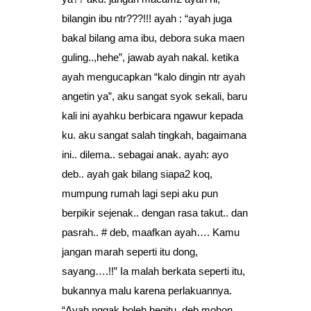
bilangin ibu ntr???!!! ayah : “ayah juga
bakal bilang ama ibu, debora suka maen
guling..,hehe”, jawab ayah nakal. ketika
ayah mengucapkan “kalo dingin ntr ayah
angetin ya”, aku sangat syok sekali, baru
kali ini ayahku berbicara ngawur kepada
ku. aku sangat salah tingkah, bagaimana
ini.. dilema.. sebagai anak. ayah: ayo
deb.. ayah gak bilang siapa2 koq,
mumpung rumah lagi sepi aku pun
berpikir sejenak.. dengan rasa takut.. dan
pasrah.. # deb, maafkan ayah…. Kamu
jangan marah seperti itu dong,
sayang….!!” Ia malah berkata seperti itu,
bukannya malu karena perlakuannya.
“Ayah nggak boleh begitu, deb mohon