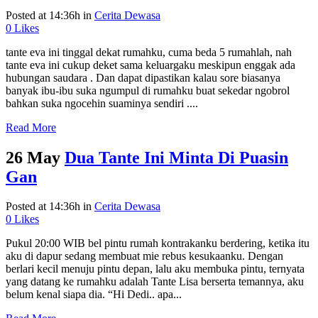
Posted at 14:36h
in
Cerita Dewasa
0
Likes
tante eva ini tinggal dekat rumahku, cuma beda 5 rumahlah, nah
tante eva ini cukup deket sama keluargaku meskipun enggak ada
hubungan saudara . Dan dapat dipastikan kalau sore biasanya
banyak ibu-ibu suka ngumpul di rumahku buat sekedar ngobrol
bahkan suka ngocehin suaminya sendiri ....
Read More
26 May
Dua Tante Ini Minta Di Puasin
Gan
Posted at 14:36h
in
Cerita Dewasa
0
Likes
Pukul 20:00 WIB bel pintu rumah kontrakanku berdering, ketika itu
aku di dapur sedang membuat mie rebus kesukaanku. Dengan
berlari kecil menuju pintu depan, lalu aku membuka pintu, ternyata
yang datang ke rumahku adalah Tante Lisa berserta temannya, aku
belum kenal siapa dia. “Hi Dedi.. apa...