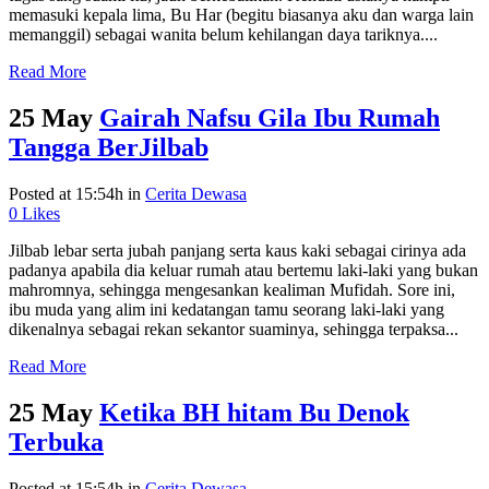
memasuki kepala lima, Bu Har (begitu biasanya aku dan warga lain
memanggil) sebagai wanita belum kehilangan daya tariknya....
Read More
25 May
Gairah Nafsu Gila Ibu Rumah
Tangga BerJilbab
Posted at 15:54h
in
Cerita Dewasa
0
Likes
Jilbab lebar serta jubah panjang serta kaus kaki sebagai cirinya ada
padanya apabila dia keluar rumah atau bertemu laki-laki yang bukan
mahromnya, sehingga mengesankan kealiman Mufidah. Sore ini,
ibu muda yang alim ini kedatangan tamu seorang laki-laki yang
dikenalnya sebagai rekan sekantor suaminya, sehingga terpaksa...
Read More
25 May
Ketika BH hitam Bu Denok
Terbuka
Posted at 15:54h
in
Cerita Dewasa