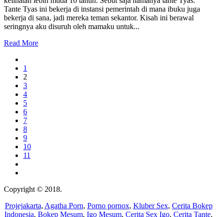
kelihatan lebih muda 10 tahun. Sebut saja namanya tante Tyas.
Tante Tyas ini bekerja di instansi pemerintah di mana ibuku juga
bekerja di sana, jadi mereka teman sekantor. Kisah ini berawal
seringnya aku disuruh oleh mamaku untuk...
Read More
1
2
3
4
5
6
7
8
9
10
11
Copyright © 2018.
Wisatalendir
Projejakarta
,
Agatha Porn
,
Porno pornox
,
Kluber Sex
,
Cerita Bokep
Indonesia
,
Bokep Mesum
,
Igo Mesum
,
Cerita Sex Igo
,
Cerita Tante
,