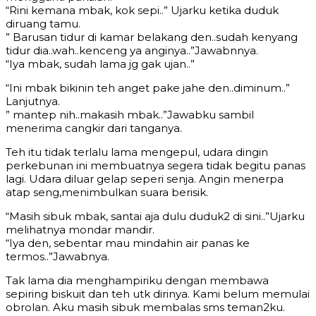
“Rini kemana mbak, kok sepi..” Ujarku ketika duduk
diruang tamu.
” Barusan tidur di kamar belakang den..sudah kenyang
tidur dia..wah..kenceng ya anginya..”Jawabnnya.
“Iya mbak, sudah lama jg gak ujan..”
“Ini mbak bikinin teh anget pake jahe den..diminum..”
Lanjutnya.
” mantep nih..makasih mbak..”Jawabku sambil
menerima cangkir dari tanganya.
Teh itu tidak terlalu lama mengepul, udara dingin
perkebunan ini membuatnya segera tidak begitu panas
lagi. Udara diluar gelap seperi senja. Angin menerpa
atap seng,menimbulkan suara berisik.
“Masih sibuk mbak, santai aja dulu duduk2 di sini..”Ujarku
melihatnya mondar mandir.
“Iya den, sebentar mau mindahin air panas ke
termos..”Jawabnya.
Tak lama dia menghampiriku dengan membawa
sepiring biskuit dan teh utk dirinya. Kami belum memulai
obrolan. Aku masih sibuk membalas sms teman2ku.