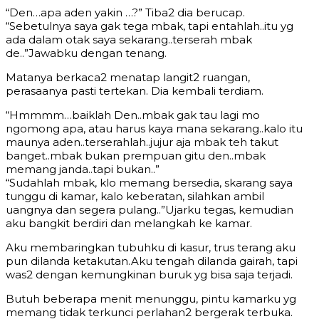
“Den…apa aden yakin …?” Tiba2 dia berucap.
“Sebetulnya saya gak tega mbak, tapi entahlah..itu yg
ada dalam otak saya sekarang..terserah mbak
de..”Jawabku dengan tenang.
Matanya berkaca2 menatap langit2 ruangan,
perasaanya pasti tertekan. Dia kembali terdiam.
“Hmmmm…baiklah Den..mbak gak tau lagi mo
ngomong apa, atau harus kaya mana sekarang..kalo itu
maunya aden..terserahlah..jujur aja mbak teh takut
banget..mbak bukan prempuan gitu den..mbak
memang janda..tapi bukan..”
“Sudahlah mbak, klo memang bersedia, skarang saya
tunggu di kamar, kalo keberatan, silahkan ambil
uangnya dan segera pulang..”Ujarku tegas, kemudian
aku bangkit berdiri dan melangkah ke kamar.
Aku membaringkan tubuhku di kasur, trus terang aku
pun dilanda ketakutan.Aku tengah dilanda gairah, tapi
was2 dengan kemungkinan buruk yg bisa saja terjadi.
Butuh beberapa menit menunggu, pintu kamarku yg
memang tidak terkunci perlahan2 bergerak terbuka.