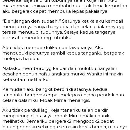
Sebentar saja seluruh tubuhnya telah ku jamah. Aku
masih menciuminya membabi buta. Tak lama kemudian
aku bergerak cepat membuka lepas pakaianya.
“Den..jangan den..sudaah..” Serunya ketika aku kembali
menciuminya,hanya hanya bra dan celana dalamnya yg
tersisa menutupi tubuhnya. Seraya kedua tanganya
berusaha mendorong tubuhku.
Aku tidak memperdulikan perlawananya. Aku
menduduki perutnya sambil kedua tanganku bergerak
melepas bajuku.
Nafasku memburu, yg keluar dari mulutku hanyalah
desahan penuh nafsu angkara murka. Wanita ini makin
ketakutan melihatku.
Kemudian aku bangkit berdiri di atasnya. Kedua
tanganku bergerak cepat melepas celana pendek dan
celana dalamku. Mbak Mirna menangis.
Aku tidak perduli lagi, kejantananku telah berdiri
mengacung di atasnya, mbak Mirna makin panik
melihatku. Jemariku bergerak2 mengocok2 cepat
batang penisku sehingga semakin keras berdiri, matanya