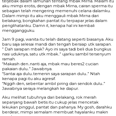
terjebak dalam lamunan tentang mbak Mirna. Malam itu
aku mimpi erotis, dengan mbak Mirna, cairan sperma itu
sebagian telah mengering memenuhi celana dalamku.
Dalam mimpi itu aku menggauli mbak Mirna dari
belakang, bongkahan pantat itu terpapar jelas dalam
penglihatanku. Damn it, kenapa hal ini kembali
menggangguku.
Jam 9 pagi, wanita itu telah datang seperti biasanya. Aku
baru saja selesai mandi dan tengah bersiap utk sarapan.
” Dah sarapan mbak? Ayo ini saya tadi beli dua bungkus
nasi uduknya, satu utk mbak..” ujarku sambil tersenyum
ramah.
“Makasih den..nanti aja, mbak mau beres2 cucian
pakaian dulu..” Jawabnya.
“Santai aja dulu..temenin saya sarapan dulu..” Ntah
kenapa pagi itu aku agresif.
“Nggih den, sebentar ambil piring dan sendok dulu..”
Jawabnya seraya melangkah ke dapur.
Aku melihat tubuhnya dari belakang, rok merah
sepanjang bawah betis itu cukup jelas mencetak
lekukan pinggul, pantat dan pahanya. My gosh, darahku
berdesir, mimpi semalam membuat hayalanku makin