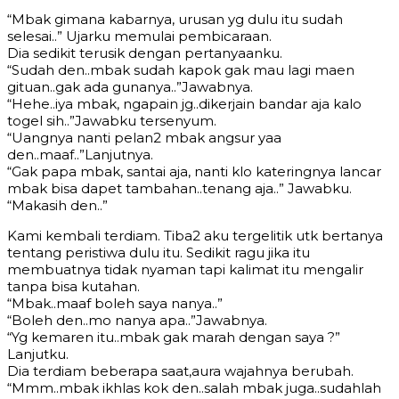
“Mbak gimana kabarnya, urusan yg dulu itu sudah
selesai..” Ujarku memulai pembicaraan.
Dia sedikit terusik dengan pertanyaanku.
“Sudah den..mbak sudah kapok gak mau lagi maen
gituan..gak ada gunanya..”Jawabnya.
“Hehe..iya mbak, ngapain jg..dikerjain bandar aja kalo
togel sih..”Jawabku tersenyum.
“Uangnya nanti pelan2 mbak angsur yaa
den..maaf..”Lanjutnya.
“Gak papa mbak, santai aja, nanti klo kateringnya lancar
mbak bisa dapet tambahan..tenang aja..” Jawabku.
“Makasih den..”
Kami kembali terdiam. Tiba2 aku tergelitik utk bertanya
tentang peristiwa dulu itu. Sedikit ragu jika itu
membuatnya tidak nyaman tapi kalimat itu mengalir
tanpa bisa kutahan.
“Mbak..maaf boleh saya nanya..”
“Boleh den..mo nanya apa..”Jawabnya.
“Yg kemaren itu..mbak gak marah dengan saya ?”
Lanjutku.
Dia terdiam beberapa saat,aura wajahnya berubah.
“Mmm..mbak ikhlas kok den..salah mbak juga..sudahlah