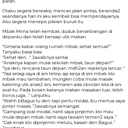
parah.
Otaku segera bereaksi, mencari jalan pintas, berandai2
seandainya hari ini aku kembali bisa memperdayainya.
Aku segera menepis pikiran buruk itu.
Mbak Mirna telah kembali, duduk bersebrangan di
depanku dan telah bersiap utk makan.
“Gimana kabar orang rumah mbak, sehat semua?”
Tanyaku basa basi.
“Sehat den…” Jawabnya santai.
“Anaknya kapan mulai sekolah mbak, taun depan?”
“Iya den, rencana taun depan..mdh2an rejekinya lancar..”
“Yaa selagi saya di sini tetep aja kerja di sini mbak..klo
mbak mau tambahan, mungkin coba mulai masak
katering utk anak2 sini, kemaren ada obrolan kita di sini
soal itu. Pada bosen katanya makan masakan luar, lebih
boros juga…” Lanjutku.
“Wahh bBagus tu den..tapi perlu modal, ibu mertua saya
pinter masak..”Jawabnya semangat.
“Gampang soal modal, nanti saya pinjemin..klo mau
mulai depan mbak..nanti saya tawarin temen2 saya..”
“Gak enak klo dipinjemin melulu, kasian den Bagus..”
Jawabnya.