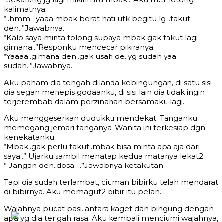
kalimatnya.
“..hmm…yaaa mbak berat hati utk begitu lg ..takut
den..”Jawabnya.
“Kalo saya minta tolong supaya mbak gak takut lagi
gimana..”Responku mencecar pikiranya.
“Yaaaa..gimana den..gak usah de..yg sudah yaa
sudah..”Jawabnya.
Aku paham dia tengah dilanda kebingungan, di satu sisi
dia segan menepis godaanku, di sisi lain dia tidak ingin
terjerembab dalam perzinahan bersamaku lagi.
Aku menggeserkan dudukku mendekat. Tanganku
memegang jemari tanganya. Wanita ini terkesiap dgn
kenekatanku.
“Mbak..gak perlu takut..mbak bisa minta apa aja dari
saya..” Ujarku sambil menatap kedua matanya lekat2.
” Jangan den..dosa….”Jawabnya ketakutan.
Tapi dia sudah terlambat, ciuman bibirku telah mendarat
di bibirnya. Aku memagut2 bibir itu pelan.
Wajahnya pucat pasi..antara kaget dan bingung dengan
apa yg dia tengah rasa. Aku kembali menciumi wajahnya,