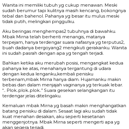
Wanita ini memiliki tubuh yg cukup menawan. Meski
sudah berumur tapi kulitnya masih kencang, bokongnya
tebal dan bahenol. Pahanya yg besar itu mulus meski
tidak putih, melingkari pinggulku.
Aku beringas menghempas2 tubuhnya di bawahku.
Mbak Mirna telah berhenti menangis, matanya
terpejam, hanya terdengar suara nafasnya yg terputus2,
buah dadanya bergoyang2 mengikuti gerakanku. Wanita
ini sudah pasrah dengan apa yg tengah terjadi.
Bahkan ketika aku merubah posisi, mengangkat kedua
pahanya ke atas, menahanya tergantung di udara
dengan kedua lenganku,kembali penisku
terbenam,mbak Mirna hanya diam. Hujamanku makin
bebas dan dalam menjajah vaginanya yg terkuak lebar.
“.. Plok..plok..plok..” Suara gesekan selangkangan itu
terdengar jelas ditelingaku.
Kemaluan mbak Mirna yg basah makin menghangatkan
batang penisku di dalam. Sesaat lagi aku sudah tidak
kuat menahan desakan, aku seperti kesetanan
menggenjotnya. Mbak Mirna seperti mengerti apa yg
akan segera terjadi.