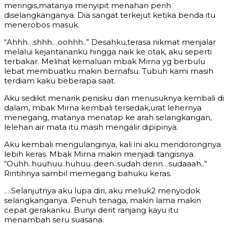
meringis,matanya menyipit menahan perih
diselangkanganya. Dia sangat terkejut ketika benda itu
menerobos masuk.
“Ahhh…shhh…oohhh..” Desahku,terasa nikmat menjalar
melalui kejantananku hingga naik ke otak, aku seperti
terbakar. Melihat kemaluan mbak Mirna yg berbulu
lebat membuatku makin bernafsu. Tubuh kami masih
terdiam kaku beberapa saat.
Aku sedikit menarik penisku dan menusuknya kembali di
dalam, mbak Mirna kembali tersedak,urat lehernya
menegang, matanya menatap ke arah selangkangan,
lelehan air mata itu masih mengalir dipipinya.
Aku kembali mengulanginya, kali ini aku mendorongnya
lebih keras. Mbak Mirna makin menjadi tangisnya.
“Ouhh..huuhuu..huhuu..deen..sudah denn…sudaaah..”
Rintihnya sambil memegang bahuku keras.
….Selanjutnya aku lupa diri, aku meliuk2 menyodok
selangkanganya. Penuh tenaga, makin lama makin
cepat gerakanku. Bunyi derit ranjang kayu itu
menambah seru suasana.