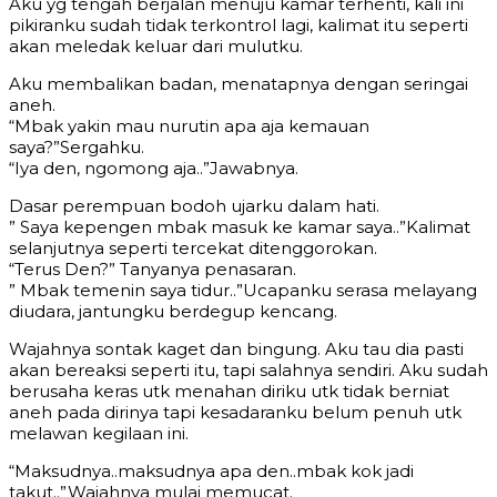
Aku yg tengah berjalan menuju kamar terhenti, kali ini
pikiranku sudah tidak terkontrol lagi, kalimat itu seperti
akan meledak keluar dari mulutku.
Aku membalikan badan, menatapnya dengan seringai
aneh.
“Mbak yakin mau nurutin apa aja kemauan
saya?”Sergahku.
“Iya den, ngomong aja..”Jawabnya.
Dasar perempuan bodoh ujarku dalam hati.
” Saya kepengen mbak masuk ke kamar saya..”Kalimat
selanjutnya seperti tercekat ditenggorokan.
“Terus Den?” Tanyanya penasaran.
” Mbak temenin saya tidur..”Ucapanku serasa melayang
diudara, jantungku berdegup kencang.
Wajahnya sontak kaget dan bingung. Aku tau dia pasti
akan bereaksi seperti itu, tapi salahnya sendiri. Aku sudah
berusaha keras utk menahan diriku utk tidak berniat
aneh pada dirinya tapi kesadaranku belum penuh utk
melawan kegilaan ini.
“Maksudnya..maksudnya apa den..mbak kok jadi
takut..”Wajahnya mulai memucat.