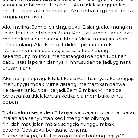
kamar sambil menutup pintu. Aku tidak sanggup lagi
melihat wanita itu menangis. Aku terbaring,penat terasa,
pinggangku nyeri.
Aku melihat Jam di dinding, pukul 2 siang, aku mungkin
telah tertidur lebih dari 2 jam. Perutku sangat lapar, aku
melangkah keluar kamar. Mbak Mirna mungkin telah
lama pulang. Aku kembali didera pikiran buruk.
Dendamkah dia padaku, bisa saja tiba2 orang
sekampung muncul mendatangiku dengan tuduhan
cabul atas laporan darinya. Hhhh..sudah terjadi, yg nanti
urusan nanti.
Aku pergi kerja agak telat keesokan harinya, aku sengaja
menunggu mbak Mirna datang, memastikan bahwa
kekawatiranku tidak terjadi. Jam 8 mbak Mirna tiba,
perasaanku tidak karuan ketika dia membuka pintu
depan.
“Loh belum kerja den?” Tanyanya, wajah itu terlihat datar,
malah ada senyuman kecil menghias bibirnya.
“Ini dah mau jalan mbak, sengaja nunggu mbak
dateng..”Jawabku berusaha tenang.
“Hehe..kenapa, takut saya gak bakal dateng lagi ya?”