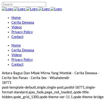
Home
Cerita Dewasa
Videos
Privacy Policy
Contact
Home
Cerita Dewasa
Videos
Privacy Policy
Contact
Antara Bagus Dan Mbak Mirna Yang Montok - Cerita Dewasa -
Cerita Sex Panas - Cerita Sex - Wisatalendir
18771
post-template-default,single,single-post,postid-18771,single-
format-standard,ajax_fade,page_not_loaded,,qode-title-
hidden,qode_grid_1300,qode-theme-ver-11.1,qode-theme-bridge