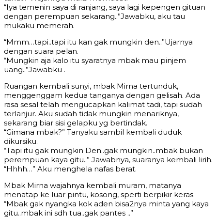
“Iya temenin saya di ranjang, saya lagi kepengen gituan
dengan perempuan sekarang..”Jawabku, aku tau
mukaku memerah.
“Mmm…tapi..tapi itu kan gak mungkin den..”Ujarnya
dengan suara pelan.
“Mungkin aja kalo itu syaratnya mbak mau pinjem
uang..”Jawabku .
Ruangan kembali sunyi, mbak Mirna tertunduk,
menggenggam kedua tanganya dengan gelisah. Ada
rasa sesal telah mengucapkan kalimat tadi, tapi sudah
terlanjur. Aku sudah tidak mungkin menariknya,
sekarang biar sisi gelapku yg bertindak.
“Gimana mbak?” Tanyaku sambil kembali duduk
dikursiku.
“Tapi itu gak mungkin Den..gak mungkin..mbak bukan
perempuan kaya gitu..” Jawabnya, suaranya kembali lirih.
“Hhhh…” Aku menghela nafas berat.
Mbak Mirna wajahnya kembali muram, matanya
menatap ke luar pintu, kosong, sperti berpikir keras.
“Mbak gak nyangka kok aden bisa2nya minta yang kaya
gitu..mbak ini sdh tua..gak pantes ..”