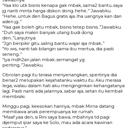
“Yaa klo utk bisnis kenapa gak mbak, sama2 bantu..saya
jg nanti minta harga diskon dong..hehe..” Jawabku.
“Hehe..untuk den Bagus gratis aja..lha uangnya kan dari
aden jg..”
“Yaa gak boleh gitu mbak, bisnis tetep bisnis..”Jawabku.
“Duh saya makin banyak utang budi dong
den..”Lanjutnya.
“Jgn berpikir gitu..saling bantu wajar aja mbak..”
“Yo wis, nanti tak bilangin sama ibu mertua, dia pasti
seneng..”
“Iya mdh2an jalan mbak..semangat yg
penting..”Jawabku.
Obrolan pagi itu terasa menyenangkan, spertinya dia
benar2 melupakan kejahatanku waktu itu. Aku merasa
lega, walau dalam hati aku menginginkan kehangatanya
lagi. Pasti nanti ada jalannya, sabar aja, setan itu kembali
membisiki.
Minggu pagi, keesokan harinya, mbak Mirna datang
membawa anak perempuanya ke rumah.
“Maaf yaa den, si Rini saya bawa, mbahnya td pagi
dijemput ipar saya ke Solo, mau ada acara kawinan
sodaranya.”