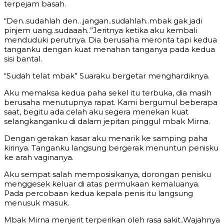
terpejam basah.
“Den..sudahlah den…jangan..sudahlah..mbak gak jadi
pinjem uang..sudaaah..”Jeritnya ketika aku kembali
menduduki perutnya. Dia berusaha meronta tapi kedua
tanganku dengan kuat menahan tanganya pada kedua
sisi bantal.
“Sudah telat mbak” Suaraku bergetar menghardiknya.
Aku memaksa kedua paha sekel itu terbuka, dia masih
berusaha menutupnya rapat. Kami bergumul beberapa
saat, begitu ada celah aku segera menekan kuat
selangkanganku di dalam jepitan pinggul mbak Mirna.
Dengan gerakan kasar aku menarik ke samping paha
kirinya. Tanganku langsung bergerak menuntun penisku
ke arah vaginanya.
Aku sempat salah memposisikanya, dorongan penisku
menggesek keluar di atas permukaan kemaluanya.
Pada percobaan kedua kepala penis itu langsung
menusuk masuk.
Mbak Mirna menjerit terperikan oleh rasa sakit..Wajahnya