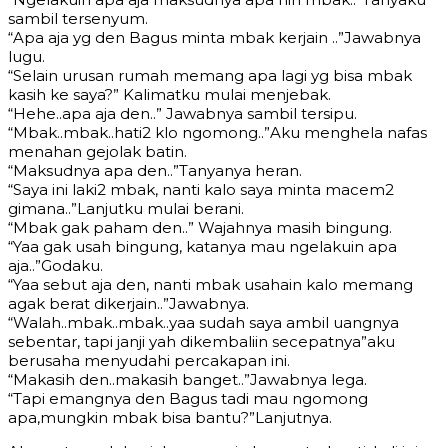
sambil tersenyum.
“Apa aja yg den Bagus minta mbak kerjain ..”Jawabnya
lugu.
“Selain urusan rumah memang apa lagi yg bisa mbak
kasih ke saya?” Kalimatku mulai menjebak.
“Hehe..apa aja den..” Jawabnya sambil tersipu.
“Mbak..mbak..hati2 klo ngomong..”Aku menghela nafas
menahan gejolak batin.
“Maksudnya apa den..”Tanyanya heran.
“Saya ini laki2 mbak, nanti kalo saya minta macem2
gimana..”Lanjutku mulai berani.
“Mbak gak paham den..” Wajahnya masih bingung.
“Yaa gak usah bingung, katanya mau ngelakuin apa
aja..”Godaku.
“Yaa sebut aja den, nanti mbak usahain kalo memang
agak berat dikerjain..”Jawabnya.
“Walah..mbak..mbak..yaa sudah saya ambil uangnya
sebentar, tapi janji yah dikembaliin secepatnya”aku
berusaha menyudahi percakapan ini.
“Makasih den..makasih banget..”Jawabnya lega.
“Tapi emangnya den Bagus tadi mau ngomong
apa,mungkin mbak bisa bantu?”Lanjutnya.