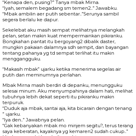
“Kenapa den, pusing?” Tanya mbak Mirna.
“Iyah, semalem begadang sm temen2..” Jawabku.
“Mbak ambilin aer putih sebentar..”Serunya sambil
segera berlalu ke dapur.
Sekelebat aku masih sempat melihatnya melangkah
pelan, setan makin kuat mempermainkan pikiranku.
Bongkahan pantat itu bergoyang2 dibalik daster,
mungkin pakaian dalamnya sdh sempit, dan bayangan
tentang pahanya yg td sempat terlihat itu makin
menggangguku.
“Makasih mbak” ujarku ketika menerima segelas air
putih dan meminumnya perlahan.
Mbak Mirna masih berdiri di depanku, menungguku
selesai minum. Aku menyumpahinya dalam hati, melihat
tubuhnya lebih dekat seperti itu pikiranku makin
terpuruk.
“Duduk aja mbak, santai aja, kita bicarain dengan tenang
” ujarku.
“Iya den..” Jawabnya pelan.
“Gak kebanyakan mbak mo minjem segitu?, terus terang
saya keberatan, kayaknya yg kemaren2 sudah cukup..”