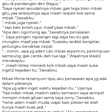
gitu di pandangan den Bagus..”
“Saya nyesel sesudahnya mbak, gak tega bikin mbak
gitu..yaa selanjutnya saya masih respek kok sama
mbak..”Jawabku.
“..mbak juga nyesel..”
” tapi kalo boleh jujur..maaf yaaa mbak..”
“Apa den..ngomong aja..”Jawabnya penasaran.
“.. Saya pengen ngulangin lagi..saya tau itu gak
mungkin..maaf yaa mbak..”Suaraku sedikit bergetar,
jantungku berdetak cepat.
“….mmm…apa yg aden cari..mbak seperti ini, perempuan
kampung, gak cantik..dah tua lagi..” Wajahnya lekat2
menatapku.
” ..masih tetep menarik kok mbak..saya masih suka
inget2 kejadian itu..”Jawabku.
Mbak Mirna tersenyum tipis, aku penasaran apa yg ada
dalam pikiranya.
“Apa yg aden inget waktu kejadian itu..” Ujarnya.
“Yaa indah mbak..malem sabtu kemaren saya sempet
mimpiin mbak gituan sama saya..sorry..”Jawabku.
“hehe..aden masih muda, wajar kalo pikiran ke arah
itunya masih kuat, jadi..”
“Sekarang jg lagi mikirin itu mbak..”Aku memotong