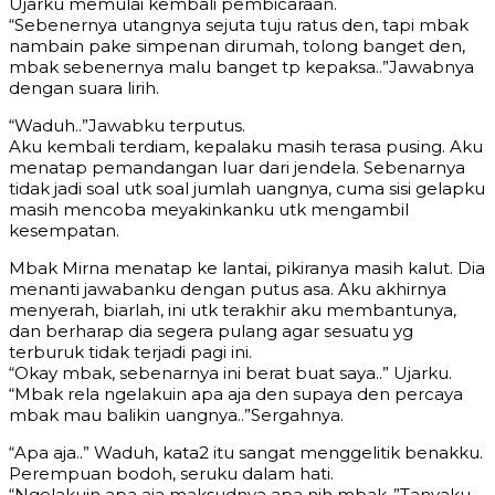
Ujarku memulai kembali pembicaraan.
“Sebenernya utangnya sejuta tuju ratus den, tapi mbak
nambain pake simpenan dirumah, tolong banget den,
mbak sebenernya malu banget tp kepaksa..”Jawabnya
dengan suara lirih.
“Waduh..”Jawabku terputus.
Aku kembali terdiam, kepalaku masih terasa pusing. Aku
menatap pemandangan luar dari jendela. Sebenarnya
tidak jadi soal utk soal jumlah uangnya, cuma sisi gelapku
masih mencoba meyakinkanku utk mengambil
kesempatan.
Mbak Mirna menatap ke lantai, pikiranya masih kalut. Dia
menanti jawabanku dengan putus asa. Aku akhirnya
menyerah, biarlah, ini utk terakhir aku membantunya,
dan berharap dia segera pulang agar sesuatu yg
terburuk tidak terjadi pagi ini.
“Okay mbak, sebenarnya ini berat buat saya..” Ujarku.
“Mbak rela ngelakuin apa aja den supaya den percaya
mbak mau balikin uangnya..”Sergahnya.
“Apa aja..” Waduh, kata2 itu sangat menggelitik benakku.
Perempuan bodoh, seruku dalam hati.
“Ngelakuin apa aja maksudnya apa nih mbak..”Tanyaku