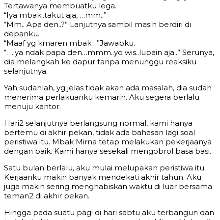
Tertawanya membuatku lega.
“Iya mbak..takut aja, …mm..”
“Mm.. Apa den..?” Lanjutnya sambil masih berdiri di
depanku.
“Maaf yg kmaren mbak…”Jawabku.
“…..ya ndak papa den…mmm..yo wis..lupain aja..” Serunya,
dia melangkah ke dapur tanpa menunggu reaksiku
selanjutnya.
Yah sudahlah, yg jelas tidak akan ada masalah, dia sudah
menerima perlakuanku kemarin. Aku segera berlalu
menuju kantor.
Hari2 selanjutnya berlangsung normal, kami hanya
bertemu di akhir pekan, tidak ada bahasan lagi soal
peristiwa itu. Mbak Mirna tetap melakukan pekerjaanya
dengan baik. Kami hanya sesekali mengobrol basa basi.
Satu bulan berlalu, aku mulai melupakan peristiwa itu.
Kerjaanku makin banyak mendekati akhir tahun. Aku
juga makin sering menghabiskan waktu di luar bersama
teman2 di akhir pekan.
Hingga pada suatu pagi di hari sabtu aku terbangun dan