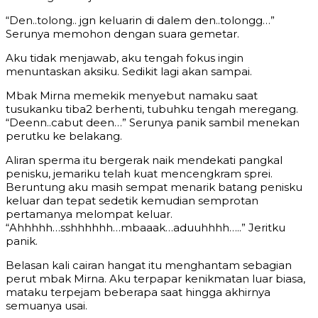
“Den..tolong.. jgn keluarin di dalem den..tolongg…”
Serunya memohon dengan suara gemetar.
Aku tidak menjawab, aku tengah fokus ingin
menuntaskan aksiku. Sedikit lagi akan sampai.
Mbak Mirna memekik menyebut namaku saat
tusukanku tiba2 berhenti, tubuhku tengah meregang.
“Deenn..cabut deen…” Serunya panik sambil menekan
perutku ke belakang.
Aliran sperma itu bergerak naik mendekati pangkal
penisku, jemariku telah kuat mencengkram sprei.
Beruntung aku masih sempat menarik batang penisku
keluar dan tepat sedetik kemudian semprotan
pertamanya melompat keluar.
“Ahhhhh…sshhhhhh…mbaaak…aduuhhhh…..” Jeritku
panik.
Belasan kali cairan hangat itu menghantam sebagian
perut mbak Mirna. Aku terpapar kenikmatan luar biasa,
mataku terpejam beberapa saat hingga akhirnya
semuanya usai.