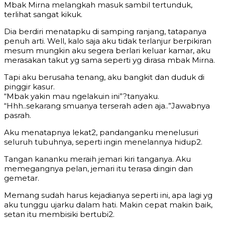
Mbak Mirna melangkah masuk sambil tertunduk,
terlihat sangat kikuk.
Dia berdiri menatapku di samping ranjang, tatapanya
penuh arti. Well, kalo saja aku tidak terlanjur berpikiran
mesum mungkin aku segera berlari keluar kamar, aku
merasakan takut yg sama seperti yg dirasa mbak Mirna.
Tapi aku berusaha tenang, aku bangkit dan duduk di
pinggir kasur.
“Mbak yakin mau ngelakuin ini”?tanyaku.
“Hhh..sekarang smuanya terserah aden aja..”Jawabnya
pasrah.
Aku menatapnya lekat2, pandanganku menelusuri
seluruh tubuhnya, seperti ingin menelannya hidup2.
Tangan kananku meraih jemari kiri tanganya. Aku
memegangnya pelan, jemari itu terasa dingin dan
gemetar.
Memang sudah harus kejadianya seperti ini, apa lagi yg
aku tunggu ujarku dalam hati. Makin cepat makin baik,
setan itu membisiki bertubi2.