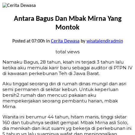
Antara Bagus Dan Mbak Mirna Yang
Montok
Posted at 07:00h
in
Cerita Dewasa
by
wisatalendiradmin
total views
Namaku Bagus, 28 tahun, kisah ini terjadi 3 tahun lalu
ketika aku memulai karir baru sebagai auditor di PTPN IV
di kawasan perkebunan Teh di Jawa Barat.
Aku tinggal seorang diri di rumah dinas mungil dan asri
semi permanen di sekitar kebun. Untuk keperluan
bersih2 rumah dan mencuci pakaian aku
mempekerjakan seorang pembantu harian, mbak
Mirna.
Wanita ini berumur 44 tahun, hitam manis, tinggi skitar
160 dan tubuhnya sedikit gempal. Mbak Mirna asli Solo,
dia menikah dan ikut suami yg bekerja di perkebunan ini.
5 tahun yg lalu suaminya wafat dan meninggalkan