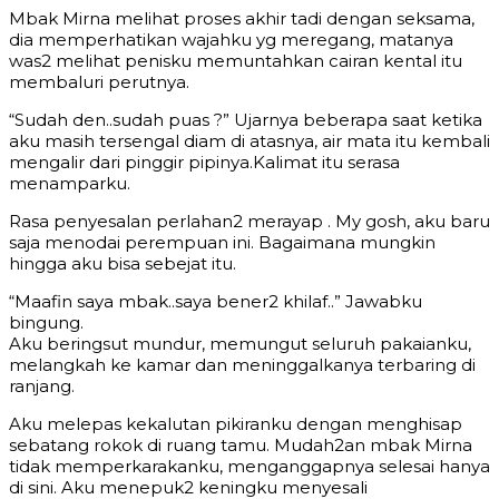
Mbak Mirna melihat proses akhir tadi dengan seksama,
dia memperhatikan wajahku yg meregang, matanya
was2 melihat penisku memuntahkan cairan kental itu
membaluri perutnya.
“Sudah den..sudah puas ?” Ujarnya beberapa saat ketika
aku masih tersengal diam di atasnya, air mata itu kembali
mengalir dari pinggir pipinya.Kalimat itu serasa
menamparku.
Rasa penyesalan perlahan2 merayap . My gosh, aku baru
saja menodai perempuan ini. Bagaimana mungkin
hingga aku bisa sebejat itu.
“Maafin saya mbak..saya bener2 khilaf..” Jawabku
bingung.
Aku beringsut mundur, memungut seluruh pakaianku,
melangkah ke kamar dan meninggalkanya terbaring di
ranjang.
Aku melepas kekalutan pikiranku dengan menghisap
sebatang rokok di ruang tamu. Mudah2an mbak Mirna
tidak memperkarakanku, menganggapnya selesai hanya
di sini. Aku menepuk2 keningku menyesali