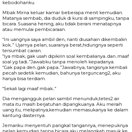
kebodohanku.
Mbak Mirna keluar kamar beberapa menit kemudian.
Matanya sembab, dia duduk di kursi di sampingku, tanpa
bicara. Suasana hening, aku tidak berani menatapnya
atau memulai pembicaraan.
“Ini uangnya saya ambil den, nanti diusahain dikembaliin
kok..” Ujarnya pelan, suaranya berat,hidungnya seperti
tersumbat cairan.
“Iya mbak, gak usah dipikirin soal kembalianya..dan..maaf
soal yg tadi..”Jawabku tanpa menoleh kepadanya.
“Gak papa den..gak papa..”Jawabnya, tangisnya kembali
pecah sedetik kemudian, bahunya terguncang2, aku
hanya bisa terdiam.
“Sekali lagi maaf mbak..”
Dia mengangguk pelan sambil menunduk,tetes2 air
mata itu masih berjatuhan dipangkuanya. Aku meraih
uang itu, melipatnya,kemudian memasukanya ke dalam
kantung dasternya.
Jemariku menyentuh pangkal tangannya, menepuknya
pelan kemudian tanpa bicara aku melangkah masuk ke