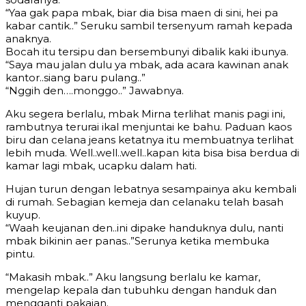
“Yaa gak papa mbak, biar dia bisa maen di sini, hei pa
kabar cantik..” Seruku sambil tersenyum ramah kepada
anaknya.
Bocah itu tersipu dan bersembunyi dibalik kaki ibunya.
“Saya mau jalan dulu ya mbak, ada acara kawinan anak
kantor..siang baru pulang..”
“Nggih den….monggo..” Jawabnya.
Aku segera berlalu, mbak Mirna terlihat manis pagi ini,
rambutnya terurai ikal menjuntai ke bahu. Paduan kaos
biru dan celana jeans ketatnya itu membuatnya terlihat
lebih muda. Well..well..well..kapan kita bisa bisa berdua di
kamar lagi mbak, ucapku dalam hati.
Hujan turun dengan lebatnya sesampainya aku kembali
di rumah. Sebagian kemeja dan celanaku telah basah
kuyup.
“Waah keujanan den..ini dipake handuknya dulu, nanti
mbak bikinin aer panas..”Serunya ketika membuka
pintu.
“Makasih mbak..” Aku langsung berlalu ke kamar,
mengelap kepala dan tubuhku dengan handuk dan
mengganti pakaian.