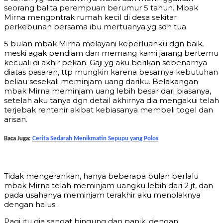
seorang balita perempuan berumur 5 tahun. Mbak
Mirna mengontrak rumah kecil di desa sekitar
perkebunan bersama ibu mertuanya yg sdh tua.
5 bulan mbak Mirna melayani keperluanku dgn baik,
meski agak pendiam dan memang kami jarang bertemu
kecuali di akhir pekan. Gaji yg aku berikan sebenarnya
diatas pasaran, ttp mungkin karena besarnya kebutuhan
beliau sesekali meminjam uang dariku. Belakangan
mbak Mirna meminjam uang lebih besar dari biasanya,
setelah aku tanya dgn detail akhirnya dia mengakui telah
terjebak rentenir akibat kebiasanya membeli togel dan
arisan.
Baca Juga:
Cerita Sedarah Menikmatin Sepupu yang Polos
Tidak mengerankan, hanya beberapa bulan berlalu
mbak Mirna telah meminjam uangku lebih dari 2 jt, dan
pada usahanya meminjam terakhir aku menolaknya
dengan halus.
Pagi itu dia sangat bingung dan panik, dengan