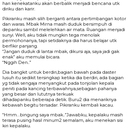
hari kenekatanku akan berbalik menjadi bencana utk
diriku dan karir.
Pikiranku masih silih berganti antara pertimbangan kotor
dan waras. Mbak Mirna masih duduk bersimpuh di
depanku sambil melelehkan air mata. Ruangan menjadi
sunyi. Well, aku tidak mungkin tega menolak
permohonanya, tapi setidaknya dia harus belajar utk
berfikir panjang.
“Jangan duduk di lantai mbak, dikursi aja, saya jadi gak
enak” aku memulai bicara.
“Nggih Den..”
Dia bangkit untuk berdiri,bagian bawah pada daster
lusuh itu sedikit tersingkap ketika dia berdiri, ada bagian
yg tidak sengaja menyangkut pada tonjolan kepala
peniti pada kancing terbawahnya,sebagian pahanya
yang besar dan lututnya terkuak
dihadapanku beberapa detik. Buru2 dia menariknya
kebawah begitu tersadar. Pikiranku kembali kacau.
“Hmm…bingung saya mbak..”Jawabku, kepalaku masih
terasa pusing hasil minum2 semalam, aku menekan sisi
kiri kepalaku.