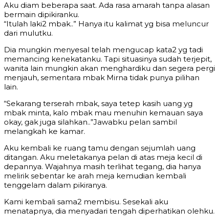
Aku diam beberapa saat. Ada rasa amarah tanpa alasan
bermain dipikiranku.
“Itulah laki2 mbak..” Hanya itu kalimat yg bisa meluncur
dari mulutku.
Dia mungkin menyesal telah mengucap kata2 yg tadi
memancing kenekatanku. Tapi situasinya sudah terjepit,
wanita lain mungkin akan menghardiku dan segera pergi
menjauh, sementara mbak Mirna tidak punya pilihan
lain.
“Sekarang terserah mbak, saya tetep kasih uang yg
mbak minta, kalo mbak mau menuhin kemauan saya
okay, gak juga silahkan..”Jawabku pelan sambil
melangkah ke kamar.
Aku kembali ke ruang tamu dengan sejumlah uang
ditangan. Aku meletakanya pelan di atas meja kecil di
depannya. Wajahnya masih terlihat tegang, dia hanya
melirik sebentar ke arah meja kemudian kembali
tenggelam dalam pikiranya.
Kami kembali sama2 membisu. Sesekali aku
menatapnya, dia menyadari tengah diperhatikan olehku.