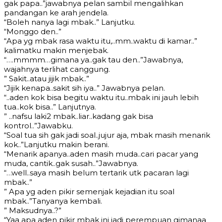
gak papa..”jawabnya pelan sambil mengalihkan
pandangan ke arah jendela.
“Boleh nanya lagi mbak..” Lanjutku.
“Monggo den..”
“Apa yg mbak rasa waktu itu,..mm..waktu di kamar..”
kalimatku makin menjebak.
“….mmmm…gimana ya..gak tau den..”Jawabnya,
wajahnya terlihat canggung.
” Sakit..atau jijik mbak..”
“Jijik kenapa..sakit sih iya..” Jawabnya pelan.
“..aden kok bisa begitu waktu itu..mbak ini jauh lebih
tua..kok bisa..” Lanjutnya.
” ..nafsu laki2 mbak..liar..kadang gak bisa
kontrol..”Jawabku.
“Soal tua sih gak jadi soal..jujur aja, mbak masih menarik
kok..”Lanjutku makin berani.
“Menarik apanya..aden masih muda..cari pacar yang
muda, cantik..gak susah..”Jawabnya.
“…well..saya masih belum tertarik utk pacaran lagi
mbak..”
” Apa yg aden pikir semenjak kejadian itu soal
mbak..”Tanyanya kembali.
” Maksudnya..?”
“Yaa apa aden pikir mbak ini jadi perempuan gimanaa