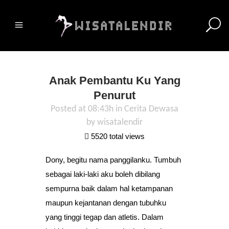
Anak Pembantu Ku Yang
Penurut
Posted at 08:43h
in
Cerita Dewasa
by
wisatalendir
5520 total views
Dony, begitu nama panggilanku. Tumbuh
sebagai laki-laki aku boleh dibilang
sempurna baik dalam hal ketampanan
maupun kejantanan dengan tubuhku
yang tinggi tegap dan atletis. Dalam