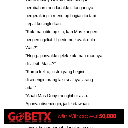
perobahan mendadakku. Tangannya
bergerak ingin menutup bagian itu tapi
cepat kusingkirkan.
“Kok mau ditutup sih, kan Mas kangen
pengen ngeliat itil gedemu kayak dulu
Was?”
“Hngg.. punyakku jelek kok mau-maunya
diliat sih Mas..?”
“Kamu keliru, justru yang begini
disenengin orang laki soalnya jarang
ada..”
“Aaah Mas Dony menghibur ajaa.
Apanya disenengin, jadi ketawaan
malah..”
“Lho Mas sendiri udah keliling banyak
cewek belum pernah dapet yang gini.