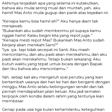
Akhirnya terjadilah apa yang selama ini kutakutkan,
bahwa aku mulai sering mual dan muntah, yah.. aku
hamil! Mas Anto mulai gugup dan panik atas kejadian ini.
“Kenapa kamu bisa hamil sih?” Aku hanya diam tak
menjawab.
“Bukankah aku sudah memberimu pil supaya kamu
nggak hamil. Kalau begini kita yang repot juga..”
“Kenapa mesti repot Mas? Bukankah Mas Anto sudah
berjanji akan menikahi Sarni?”
“Iya.. iya.. tapi tidak secepat ini Santi. Aku masih
mencintaimu, dan aku pasti akan menikahimu, dan aku
pasti akan menikahimu. Tetapi bukan sekarang. Aku
butuh waktu yang tepat untuk bicara dengan Bapak
dan Ibu bahwa aku mencintaimu..”
Yah.. setiap kali aku mengeluh soal perutku yang kian
bertambah usianya dari hari ke hari dan berganti dengan
minggu, Mas Anto selalu kebingungan sendiri dan tak
pernah mendapatkan jalan keluar. Aku jadi semakin
terpojok oleh kondisi dalam rahim yang tentunya kian
membesar.
Genap pada usia tiga bulan kehamilanku, keteguhkan