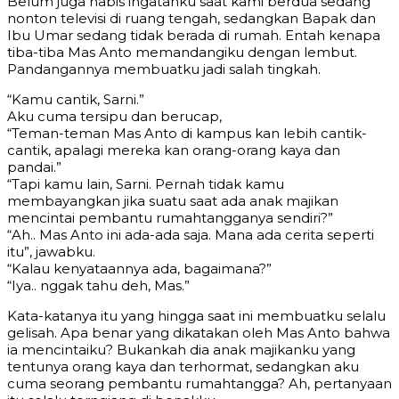
Belum juga habis ingatanku saat kami berdua sedang
nonton televisi di ruang tengah, sedangkan Bapak dan
Ibu Umar sedang tidak berada di rumah. Entah kenapa
tiba-tiba Mas Anto memandangiku dengan lembut.
Pandangannya membuatku jadi salah tingkah.
“Kamu cantik, Sarni.”
Aku cuma tersipu dan berucap,
“Teman-teman Mas Anto di kampus kan lebih cantik-
cantik, apalagi mereka kan orang-orang kaya dan
pandai.”
“Tapi kamu lain, Sarni. Pernah tidak kamu
membayangkan jika suatu saat ada anak majikan
mencintai pembantu rumahtangganya sendiri?”
“Ah.. Mas Anto ini ada-ada saja. Mana ada cerita seperti
itu”, jawabku.
“Kalau kenyataannya ada, bagaimana?”
“Iya.. nggak tahu deh, Mas.”
Kata-katanya itu yang hingga saat ini membuatku selalu
gelisah. Apa benar yang dikatakan oleh Mas Anto bahwa
ia mencintaiku? Bukankah dia anak majikanku yang
tentunya orang kaya dan terhormat, sedangkan aku
cuma seorang pembantu rumahtangga? Ah, pertanyaan