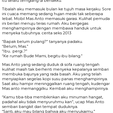
itu selalu terngiang di benakku.
Tibalah aku memasuki bulan ke tujuh masa kerjaku. Sore
ini cuaca memang sedang hujan meski tak seberapa
lebat. Mobil Mas Anto memasuki garasi. Kulihat pemuda
ini berlari menuju teras rumah. Aku bergegas
menghampirinya dengan membawa handuk untuk
menyeka tubuhnya. cerita seks 2013
“Bapak belum pulang?” tanyanya padaku.
“Belum, Mas.”
“Ibu.. pergi..?”
“Ke rumah Bude Mami, begitu ibu bilang.”
Mas Anto yang sedang duduk di sofa ruang tengah
kulihat masih tak berhenti menyeka kepalanya sembari
membuka bajunya yang rada basah. Aku yang telah
menyiapkan segelas kopi susu panas menghampirinya.
Saat aku hampir meninggalkan ruang tengah, kudengar
Mas anto memanggilku. Kembali aku menghampirinya.
“Kamu tiba-tiba membikinkan aku minuman hangat,
padahal aku tidak menyuruhmu kan”, ucap Mas Anto
sembari bangkit dari tempat duduknya.
“Santi, aku mau bilang bahwa aku menyukaimu.”