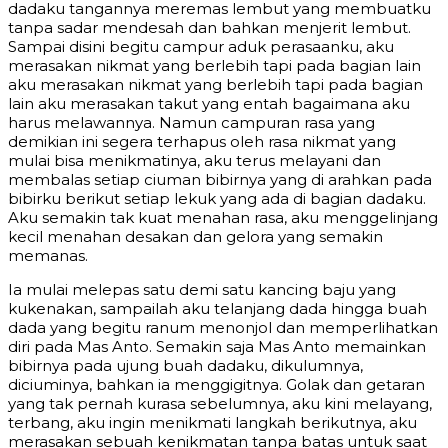
dadaku tangannya meremas lembut yang membuatku
tanpa sadar mendesah dan bahkan menjerit lembut.
Sampai disini begitu campur aduk perasaanku, aku
merasakan nikmat yang berlebih tapi pada bagian lain
aku merasakan nikmat yang berlebih tapi pada bagian
lain aku merasakan takut yang entah bagaimana aku
harus melawannya. Namun campuran rasa yang
demikian ini segera terhapus oleh rasa nikmat yang
mulai bisa menikmatinya, aku terus melayani dan
membalas setiap ciuman bibirnya yang di arahkan pada
bibirku berikut setiap lekuk yang ada di bagian dadaku.
Aku semakin tak kuat menahan rasa, aku menggelinjang
kecil menahan desakan dan gelora yang semakin
memanas.
Ia mulai melepas satu demi satu kancing baju yang
kukenakan, sampailah aku telanjang dada hingga buah
dada yang begitu ranum menonjol dan memperlihatkan
diri pada Mas Anto. Semakin saja Mas Anto memainkan
bibirnya pada ujung buah dadaku, dikulumnya,
diciuminya, bahkan ia menggigitnya. Golak dan getaran
yang tak pernah kurasa sebelumnya, aku kini melayang,
terbang, aku ingin menikmati langkah berikutnya, aku
merasakan sebuah kenikmatan tanpa batas untuk saat