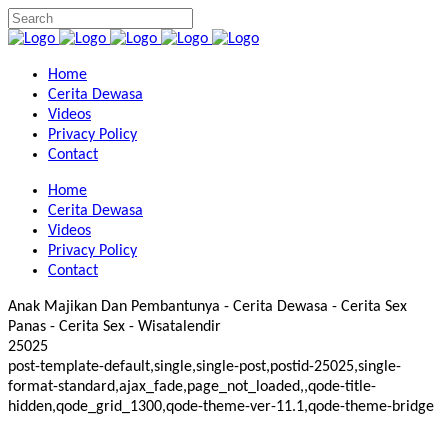
Home
Cerita Dewasa
Videos
Privacy Policy
Contact
Home
Cerita Dewasa
Videos
Privacy Policy
Contact
Anak Majikan Dan Pembantunya - Cerita Dewasa - Cerita Sex
Panas - Cerita Sex - Wisatalendir
25025
post-template-default,single,single-post,postid-25025,single-
format-standard,ajax_fade,page_not_loaded,,qode-title-
hidden,qode_grid_1300,qode-theme-ver-11.1,qode-theme-bridge