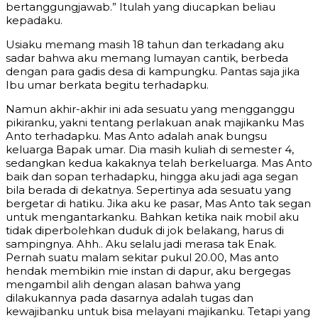
bertanggungjawab.” Itulah yang diucapkan beliau
kepadaku.
Usiaku memang masih 18 tahun dan terkadang aku
sadar bahwa aku memang lumayan cantik, berbeda
dengan para gadis desa di kampungku. Pantas saja jika
Ibu umar berkata begitu terhadapku.
Namun akhir-akhir ini ada sesuatu yang mengganggu
pikiranku, yakni tentang perlakuan anak majikanku Mas
Anto terhadapku. Mas Anto adalah anak bungsu
keluarga Bapak umar. Dia masih kuliah di semester 4,
sedangkan kedua kakaknya telah berkeluarga. Mas Anto
baik dan sopan terhadapku, hingga aku jadi aga segan
bila berada di dekatnya. Sepertinya ada sesuatu yang
bergetar di hatiku. Jika aku ke pasar, Mas Anto tak segan
untuk mengantarkanku. Bahkan ketika naik mobil aku
tidak diperbolehkan duduk di jok belakang, harus di
sampingnya. Ahh.. Aku selalu jadi merasa tak Enak.
Pernah suatu malam sekitar pukul 20.00, Mas anto
hendak membikin mie instan di dapur, aku bergegas
mengambil alih dengan alasan bahwa yang
dilakukannya pada dasarnya adalah tugas dan
kewajibanku untuk bisa melayani majikanku. Tetapi yang