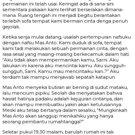
permainan ini telah usai. Keringat ada di sana-sini
sementara pakaian kami terlihat berserakan dimana-
mana. Ruang tengah ini menjadi begitu berantakan
terlebih sofa tempat kami bermain cinta denga penuh
gejolak.
Ketika senja mulai datang, usailah pertempuran nafsuku
dengan nafsu Mas Anto. Kami duduk di sofa, tempat
kami tadi melakukan sebuah permainan cinta, dengan
rasa sesal yang masing-masing berkecamuk dalam hati.
“Aku tidak akan mempermainkan kamu, Sarni. Aku
lakukan ini karena aku mencintai kamu. Aku sungguh-
sungguh, Sarni. Kamu mau mencintaiku kan..?” Aku
terdiam tak mampu menjawab sepatah katapun.
Mas Anto menyeka butiran air bening di sudut mataku,
lalu mencium pipiku. Seolah dia menyatakan bahwa
hasrat hatinya padaku adalah kejujuran cintanya, dan
akan mampu membuatku yakin akan ketulusannya.
Meski aku tetap bertanya dalam sesalku, “Mungkinkah
Mas Anto akan sanggup menikahiku yang hanya
seorang pembantu rumahtangga?”
Sekitar pukul 19.30 malam, barulah rumah ini tak