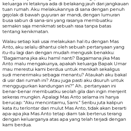
keluarga ini letaknya ada di belakang jauh dari jangkauan
tuan rumah. Aku melakukannya di sana dengan penuh
gejolak di bawah guyuran air mandi, dengan lumuran
busa sabun di sana-sini yang rasanya membuatku
semakin saja menikmati sebuah rasa tanpa batas
tentang kenikmatan.
Walau setiap kali usai melakukan hal itu dengan Mas
Anto, aku selalu dihantui oleh sebuah pertanyaan yang
itu-itu lagi dan dengan mudah mengusik benakku:
“Bagaimana jika aku hamil nanti? Bagaimana jika Mas
Anto malu mengakuinya, apakah keluarga Bapak Umar
mau merestui kami berdua untuk menikah sekaligus
sudi menerimaku sebagai menantu? Ataukah aku bakal
di usir dari rumah ini? Atau juga pasti aku disuruh untuk
menggugurkan kandungan ini?” Ah.. pertanyaan ini
benar-benar membuatku seolah gila dan ingin menjerit
sekeras mungkin. Apalagi Mas Anto selama ini hanya
berucap: “Aku mencintaimu, Sarni.” Seribu juta kalipun
kata itu terlontar dari mulut Mas Anto, tidak akan berarti
apa-apa jika Mas Anto tetap diam tak berterus terang
dengan keluarganya atas apa yang telah terjadi dengan
kami berdua.