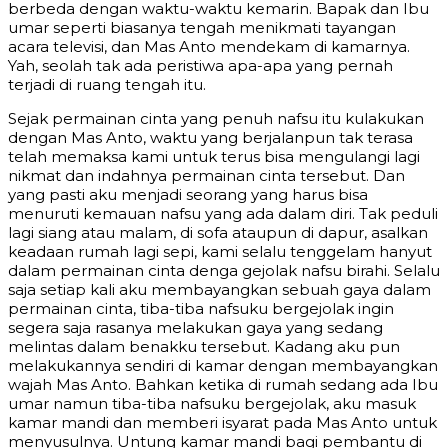
berbeda dengan waktu-waktu kemarin. Bapak dan Ibu
umar seperti biasanya tengah menikmati tayangan
acara televisi, dan Mas Anto mendekam di kamarnya.
Yah, seolah tak ada peristiwa apa-apa yang pernah
terjadi di ruang tengah itu.
Sejak permainan cinta yang penuh nafsu itu kulakukan
dengan Mas Anto, waktu yang berjalanpun tak terasa
telah memaksa kami untuk terus bisa mengulangi lagi
nikmat dan indahnya permainan cinta tersebut. Dan
yang pasti aku menjadi seorang yang harus bisa
menuruti kemauan nafsu yang ada dalam diri. Tak peduli
lagi siang atau malam, di sofa ataupun di dapur, asalkan
keadaan rumah lagi sepi, kami selalu tenggelam hanyut
dalam permainan cinta denga gejolak nafsu birahi. Selalu
saja setiap kali aku membayangkan sebuah gaya dalam
permainan cinta, tiba-tiba nafsuku bergejolak ingin
segera saja rasanya melakukan gaya yang sedang
melintas dalam benakku tersebut. Kadang aku pun
melakukannya sendiri di kamar dengan membayangkan
wajah Mas Anto. Bahkan ketika di rumah sedang ada Ibu
umar namun tiba-tiba nafsuku bergejolak, aku masuk
kamar mandi dan memberi isyarat pada Mas Anto untuk
menyusulnya. Untung kamar mandi bagi pembantu di