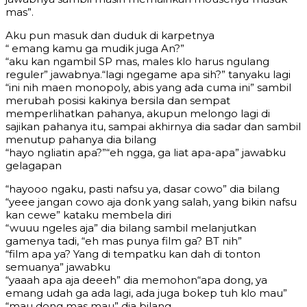
mas”.
Aku pun masuk dan duduk di karpetnya
“ emang kamu ga mudik juga An?”
“aku kan ngambil SP mas, males klo harus ngulang
reguler” jawabnya.“lagi ngegame apa sih?” tanyaku lagi
“ini nih maen monopoly, abis yang ada cuma ini” sambil
merubah posisi kakinya bersila dan sempat
memperlihatkan pahanya, akupun melongo lagi di
sajikan pahanya itu, sampai akhirnya dia sadar dan sambil
menutup pahanya dia bilang
“hayo ngliatin apa?”“eh ngga, ga liat apa-apa” jawabku
gelagapan
“hayooo ngaku, pasti nafsu ya, dasar cowo” dia bilang
“yeee jangan cowo aja donk yang salah, yang bikin nafsu
kan cewe” kataku membela diri
“wuuu ngeles aja” dia bilang sambil melanjutkan
gamenya tadi, “eh mas punya film ga? BT nih”
“film apa ya? Yang di tempatku kan dah di tonton
semuanya” jawabku
“yaaah apa aja deeeh” dia memohon“apa dong, ya
emang udah ga ada lagi, ada juga bokep tuh klo mau”
“mau dong mas mau” dia bilang