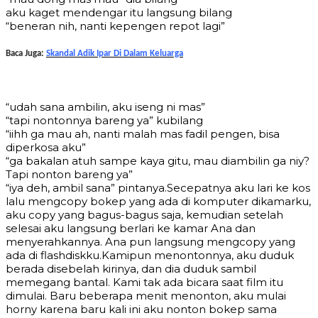
aku kaget mendengar itu langsung bilang
“beneran nih, nanti kepengen repot lagi”
Baca Juga:
Skandal Adik Ipar Di Dalam Keluarga
“udah sana ambilin, aku iseng ni mas”
“tapi nontonnya bareng ya” kubilang
“iihh ga mau ah, nanti malah mas fadil pengen, bisa
diperkosa aku”
“ga bakalan atuh sampe kaya gitu, mau diambilin ga niy?
Tapi nonton bareng ya”
“iya deh, ambil sana” pintanya.Secepatnya aku lari ke kos
lalu mengcopy bokep yang ada di komputer dikamarku,
aku copy yang bagus-bagus saja, kemudian setelah
selesai aku langsung berlari ke kamar Ana dan
menyerahkannya. Ana pun langsung mengcopy yang
ada di flashdiskku.Kamipun menontonnya, aku duduk
berada disebelah kirinya, dan dia duduk sambil
memegang bantal. Kami tak ada bicara saat film itu
dimulai. Baru beberapa menit menonton, aku mulai
horny karena baru kali ini aku nonton bokep sama