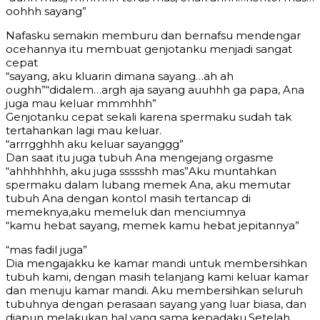
oohhh sayang”
Nafasku semakin memburu dan bernafsu mendengar
ocehannya itu membuat genjotanku menjadi sangat
cepat
“sayang, aku kluarin dimana sayang…ah ah
oughh”“didalem…argh aja sayang auuhhh ga papa, Ana
juga mau keluar mmmhhh”
Genjotanku cepat sekali karena spermaku sudah tak
tertahankan lagi mau keluar.
“arrrgghhh aku keluar sayanggg”
Dan saat itu juga tubuh Ana mengejang orgasme
“ahhhhhhh, aku juga ssssshh mas”Aku muntahkan
spermaku dalam lubang memek Ana, aku memutar
tubuh Ana dengan kontol masih tertancap di
memeknya,aku memeluk dan menciumnya
“kamu hebat sayang, memek kamu hebat jepitannya”
“mas fadil juga”
Dia mengajakku ke kamar mandi untuk membersihkan
tubuh kami, dengan masih telanjang kami keluar kamar
dan menuju kamar mandi. Aku membersihkan seluruh
tubuhnya dengan perasaan sayang yang luar biasa, dan
diapun melakukan hal yang sama kepadaku.Setelah