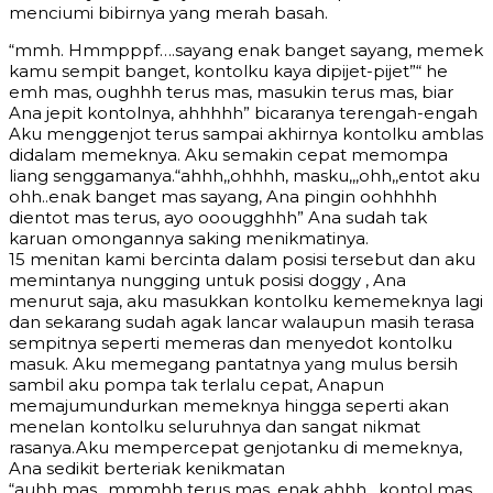
menciumi bibirnya yang merah basah.
“mmh. Hmmpppf….sayang enak banget sayang, memek
kamu sempit banget, kontolku kaya dipijet-pijet”“ he
emh mas, oughhh terus mas, masukin terus mas, biar
Ana jepit kontolnya, ahhhhh” bicaranya terengah-engah
Aku menggenjot terus sampai akhirnya kontolku amblas
didalam memeknya. Aku semakin cepat memompa
liang senggamanya.“ahhh,,ohhhh, masku,,,ohh,,entot aku
ohh..enak banget mas sayang, Ana pingin oohhhhh
dientot mas terus, ayo ooougghhh” Ana sudah tak
karuan omongannya saking menikmatinya.
15 menitan kami bercinta dalam posisi tersebut dan aku
memintanya nungging untuk posisi doggy , Ana
menurut saja, aku masukkan kontolku kememeknya lagi
dan sekarang sudah agak lancar walaupun masih terasa
sempitnya seperti memeras dan menyedot kontolku
masuk. Aku memegang pantatnya yang mulus bersih
sambil aku pompa tak terlalu cepat, Anapun
memajumundurkan memeknya hingga seperti akan
menelan kontolku seluruhnya dan sangat nikmat
rasanya.Aku mempercepat genjotanku di memeknya,
Ana sedikit berteriak kenikmatan
“auhh mas,, mmmhh terus mas, enak ahhh…kontol mas…