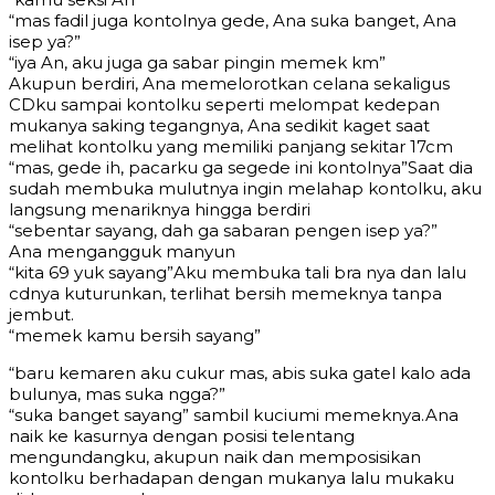
“mas fadil juga kontolnya gede, Ana suka banget, Ana
isep ya?”
“iya An, aku juga ga sabar pingin memek km”
Akupun berdiri, Ana memelorotkan celana sekaligus
CDku sampai kontolku seperti melompat kedepan
mukanya saking tegangnya, Ana sedikit kaget saat
melihat kontolku yang memiliki panjang sekitar 17cm
“mas, gede ih, pacarku ga segede ini kontolnya”Saat dia
sudah membuka mulutnya ingin melahap kontolku, aku
langsung menariknya hingga berdiri
“sebentar sayang, dah ga sabaran pengen isep ya?”
Ana mengangguk manyun
“kita 69 yuk sayang”Aku membuka tali bra nya dan lalu
cdnya kuturunkan, terlihat bersih memeknya tanpa
jembut.
“memek kamu bersih sayang”
“baru kemaren aku cukur mas, abis suka gatel kalo ada
bulunya, mas suka ngga?”
“suka banget sayang” sambil kuciumi memeknya.Ana
naik ke kasurnya dengan posisi telentang
mengundangku, akupun naik dan memposisikan
kontolku berhadapan dengan mukanya lalu mukaku