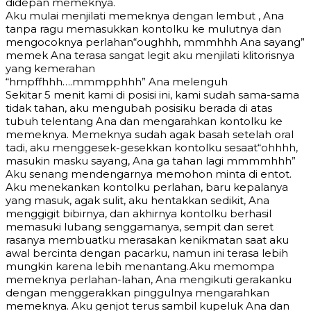
didepan memeknya.
Aku mulai menjilati memeknya dengan lembut , Ana
tanpa ragu memasukkan kontolku ke mulutnya dan
mengocoknya perlahan“oughhh, mmmhhh Ana sayang”
memek Ana terasa sangat legit aku menjilati klitorisnya
yang kemerahan
“hmpffhhh….mmmpphhh” Ana melenguh
Sekitar 5 menit kami di posisi ini, kami sudah sama-sama
tidak tahan, aku mengubah posisiku berada di atas
tubuh telentang Ana dan mengarahkan kontolku ke
memeknya. Memeknya sudah agak basah setelah oral
tadi, aku menggesek-gesekkan kontolku sesaat“ohhhh,
masukin masku sayang, Ana ga tahan lagi mmmmhhh”
Aku senang mendengarnya memohon minta di entot.
Aku menekankan kontolku perlahan, baru kepalanya
yang masuk, agak sulit, aku hentakkan sedikit, Ana
menggigit bibirnya, dan akhirnya kontolku berhasil
memasuki lubang senggamanya, sempit dan seret
rasanya membuatku merasakan kenikmatan saat aku
awal bercinta dengan pacarku, namun ini terasa lebih
mungkin karena lebih menantang.Aku memompa
memeknya perlahan-lahan, Ana mengikuti gerakanku
dengan menggerakkan pinggulnya mengarahkan
memeknya. Aku genjot terus sambil kupeluk Ana dan