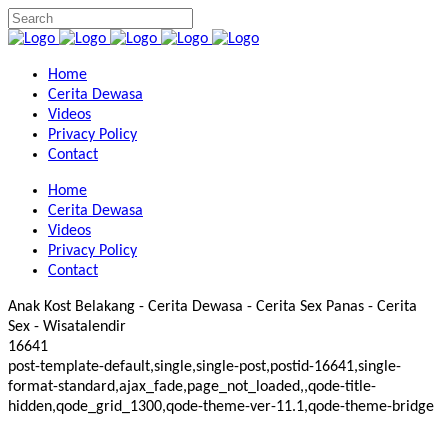
Home
Cerita Dewasa
Videos
Privacy Policy
Contact
Home
Cerita Dewasa
Videos
Privacy Policy
Contact
Anak Kost Belakang - Cerita Dewasa - Cerita Sex Panas - Cerita
Sex - Wisatalendir
16641
post-template-default,single,single-post,postid-16641,single-
format-standard,ajax_fade,page_not_loaded,,qode-title-
hidden,qode_grid_1300,qode-theme-ver-11.1,qode-theme-bridge