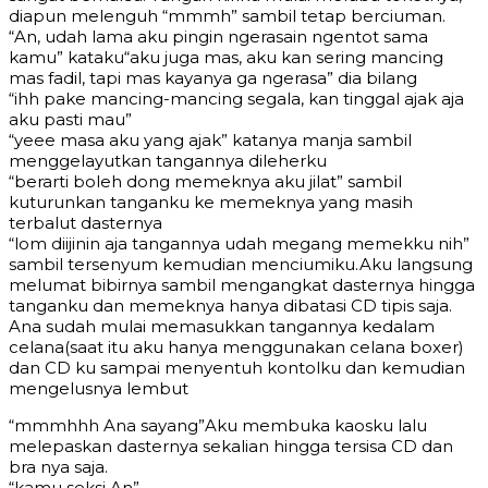
diapun melenguh “mmmh” sambil tetap berciuman.
“An, udah lama aku pingin ngerasain ngentot sama
kamu” kataku“aku juga mas, aku kan sering mancing
mas fadil, tapi mas kayanya ga ngerasa” dia bilang
“ihh pake mancing-mancing segala, kan tinggal ajak aja
aku pasti mau”
“yeee masa aku yang ajak” katanya manja sambil
menggelayutkan tangannya dileherku
“berarti boleh dong memeknya aku jilat” sambil
kuturunkan tanganku ke memeknya yang masih
terbalut dasternya
“lom diijinin aja tangannya udah megang memekku nih”
sambil tersenyum kemudian menciumiku.Aku langsung
melumat bibirnya sambil mengangkat dasternya hingga
tanganku dan memeknya hanya dibatasi CD tipis saja.
Ana sudah mulai memasukkan tangannya kedalam
celana(saat itu aku hanya menggunakan celana boxer)
dan CD ku sampai menyentuh kontolku dan kemudian
mengelusnya lembut
“mmmhhh Ana sayang”Aku membuka kaosku lalu
melepaskan dasternya sekalian hingga tersisa CD dan
bra nya saja.
“kamu seksi An”