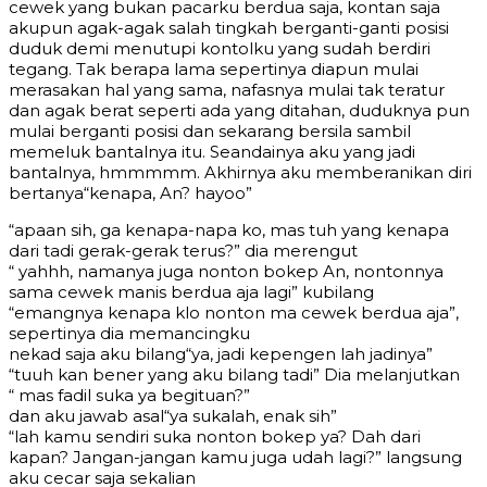
cewek yang bukan pacarku berdua saja, kontan saja
akupun agak-agak salah tingkah berganti-ganti posisi
duduk demi menutupi kontolku yang sudah berdiri
tegang. Tak berapa lama sepertinya diapun mulai
merasakan hal yang sama, nafasnya mulai tak teratur
dan agak berat seperti ada yang ditahan, duduknya pun
mulai berganti posisi dan sekarang bersila sambil
memeluk bantalnya itu. Seandainya aku yang jadi
bantalnya, hmmmmm. Akhirnya aku memberanikan diri
bertanya“kenapa, An? hayoo”
“apaan sih, ga kenapa-napa ko, mas tuh yang kenapa
dari tadi gerak-gerak terus?” dia merengut
“ yahhh, namanya juga nonton bokep An, nontonnya
sama cewek manis berdua aja lagi” kubilang
“emangnya kenapa klo nonton ma cewek berdua aja”,
sepertinya dia memancingku
nekad saja aku bilang“ya, jadi kepengen lah jadinya”
“tuuh kan bener yang aku bilang tadi” Dia melanjutkan
“ mas fadil suka ya begituan?”
dan aku jawab asal“ya sukalah, enak sih”
“lah kamu sendiri suka nonton bokep ya? Dah dari
kapan? Jangan-jangan kamu juga udah lagi?” langsung
aku cecar saja sekalian