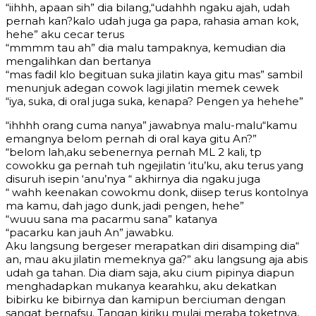
“iihhh, apaan sih” dia bilang,“udahhh ngaku ajah, udah
pernah kan?kalo udah juga ga papa, rahasia aman kok,
hehe” aku cecar terus
“mmmm tau ah” dia malu tampaknya, kemudian dia
mengalihkan dan bertanya
“mas fadil klo begituan suka jilatin kaya gitu mas” sambil
menunjuk adegan cowok lagi jilatin memek cewek
“iya, suka, di oral juga suka, kenapa? Pengen ya hehehe”
“ihhhh orang cuma nanya” jawabnya malu-malu“kamu
emangnya belom pernah di oral kaya gitu An?”
“belom lah,aku sebenernya pernah ML 2 kali, tp
cowokku ga pernah tuh ngejilatin ‘itu’ku, aku terus yang
disuruh isepin ‘anu’nya “ akhirnya dia ngaku juga
“ wahh keenakan cowokmu donk, diisep terus kontolnya
ma kamu, dah jago dunk, jadi pengen, hehe”
“wuuu sana ma pacarmu sana” katanya
“pacarku kan jauh An” jawabku.
Aku langsung bergeser merapatkan diri disamping dia“
an, mau aku jilatin memeknya ga?” aku langsung aja abis
udah ga tahan. Dia diam saja, aku cium pipinya diapun
menghadapkan mukanya kearahku, aku dekatkan
bibirku ke bibirnya dan kamipun berciuman dengan
sangat bernafsu. Tangan kiriku mulai meraba toketnya,