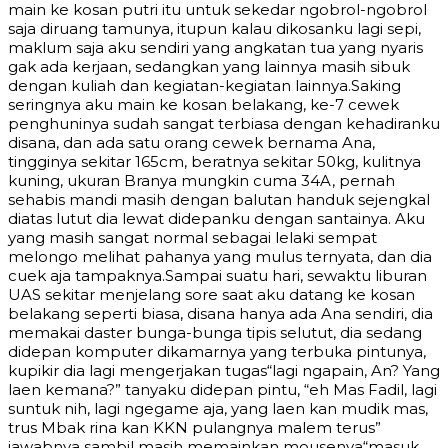
main ke kosan putri itu untuk sekedar ngobrol-ngobrol
saja diruang tamunya, itupun kalau dikosanku lagi sepi,
maklum saja aku sendiri yang angkatan tua yang nyaris
gak ada kerjaan, sedangkan yang lainnya masih sibuk
dengan kuliah dan kegiatan-kegiatan lainnya.Saking
seringnya aku main ke kosan belakang, ke-7 cewek
penghuninya sudah sangat terbiasa dengan kehadiranku
disana, dan ada satu orang cewek bernama Ana,
tingginya sekitar 165cm, beratnya sekitar 50kg, kulitnya
kuning, ukuran Branya mungkin cuma 34A, pernah
sehabis mandi masih dengan balutan handuk sejengkal
diatas lutut dia lewat didepanku dengan santainya. Aku
yang masih sangat normal sebagai lelaki sempat
melongo melihat pahanya yang mulus ternyata, dan dia
cuek aja tampaknya.Sampai suatu hari, sewaktu liburan
UAS sekitar menjelang sore saat aku datang ke kosan
belakang seperti biasa, disana hanya ada Ana sendiri, dia
memakai daster bunga-bunga tipis selutut, dia sedang
didepan komputer dikamarnya yang terbuka pintunya,
kupikir dia lagi mengerjakan tugas“lagi ngapain, An? Yang
laen kemana?” tanyaku didepan pintu, “eh Mas Fadil, lagi
suntuk nih, lagi ngegame aja, yang laen kan mudik mas,
trus Mbak rina kan KKN pulangnya malem terus”
jawabnya sambil masih memainkan mousenya“masuk