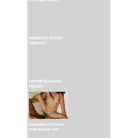
Cinta Satu Malam
PEMBANTU BARUKU
YANG HOT
HAMPIR KETAHUAN
MAMAH
KuMpulan Cerita Sex
Anak Sekolah SMP