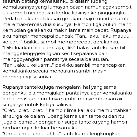
seluruh batang kemaluanku di dalam lubang
kemaluannya yang lumayan basah namun agak sempit
itu sambil merapatkan kedua kakinya ke pinggangku.
Perlahan aku melakukan gerakan maju mundur sambil
meremas-remas dua susunya. Hampir tiga puluh menit
kemudian gerakanku makin lama main cepat. Rupanya
aku hampir mencapai puncak. “Tan… aku… aku mauuu…
keluar…” bisikku sambil mempercepat gerakanku.
“Dikeluarkan di dalam saja, Dik!” balas tanteku sambil
menggeleng-gelengkan kecil kepalanya dan
menggoyangkan pantatnya secara beraturan.
“Tan… aku… keluarrr…” pekikku sambil menancapkan
kemaluanku secara mendalam sambil masih
memegangi susunya.
Rupanya tanteku juga mengalami hal yang sama
denganku, dia memajukan pantatnya agar kemaluanku
dapat masuk seluruhnya sambil menyemburkan air
surganya untuk ketiga kalinya.
“Cret… cret… cret…” hampir lima kali aku memuntahkan
air surga ke dalam lubang kemaluan tanteku dan itu
juga di campur dengan air surga tanteku yang hampir
berbarengan keluar bersamaku.
“Cret… cret… cret… ahh…” tanteku melengkungkan