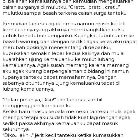
di belahan kemaluannya dan kemudian mengeluarkan
cairan surganya di mulutku, “Crettt… crett… cret…”
mulutku sampai basah terkena cairan surga tanteku.
Kemudian tanteku agak lemas namun masih kujilati
kemaluannya yang akhirnya membangkitkan nafsu
untuk bersetubuh denganku. Kuangkat tubuh tante ke
bawah warung, dan dengan sedikit agak keras aku dapat
merubah posisinya menelentang di depanku,
kubukakan semakin lebar kedua kakinya dan mulai
kuarahkan ujung kemaluanku ke mulut lubang
kemaluannya. Agak susah memang karena memang
aku agak kurang berpengalaman dibidang ini namun
rupanya tanteku dapat memahaminya. Dengan
sabarnya dituntunnya ujung kemaluanku tepat di
lubang kemaluannya.
“Pelan-pelan ya, Diko!” lirih tanteku sambil
menggenggam kemaluanku.
Ketika baru masuk kepala memekn tanteku mulai agak
meringis tetapi aku sudah tidak kuat lagi dengan agak
sedikit paksa akhirnya kemaluanku dapat masuk
seluruhnya.
“Diko… akh…” jerit kecil tanteku ketika kumasukkan