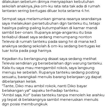
dilakukan sebelum dirinya menyiapkan kebutuhan
sekolah anaknya, jika om-ku rata rata tak ada di rumah
lantaran sering bertugas diluar kota selama 4 hri.
Sempat saya melamunkan gimana rasanya seandainya
saya melakukan persetubuhan dgn tanteku itu, tetapi
hasilnya paling-paling kutumpahkan di kamar mandi
sambil ber-onani. Rupanya anga-anganku itu bisa
terkabul disaat saya sedang menumpang nonton
Televisi di rumah tanteku pada siang hri di mana ke3
anaknya sedang sekolah & om-ku sedang bertugas ke
luar kota pada pagi harinya.
Kejadian itu berlangsung disaat saya sedang melihat
Televisi sendirian yg bersebelahan dgn warung tanteku.
Kala itu saya mau mengambil rokok, saya langsung
menuju ke sebelah. Rupanya tanteku sedang posting
sesuatu, barangkali menulis barang belanjaan yg dapat
dibelanjakan kelak.
“Tante, Diko mau ambil rokok, nanti Diko bayar
belakangan ya!” sapaku terhadap tanteku.
“Ambil saja, Ko!” balas tanteku tanpa menoleh ke arahku
yg tepat di belakangnya sambil meneruskan menulis
dgn posisi membungkuk.