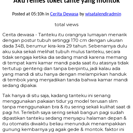
Aku remes toket tante yang montok
Posted at 05:10h
in
Cerita Dewasa
by
wisatalendiradmin
total views
Cerita dewasa - Tanteku itu orangnya lumayan menarik
dengan postur tubuh setinggi 170 cm dengan ukuran
dada 34B, berumur kira-kira 29 tahun. Sebenarnya dulu
aku suka sekali melihat tubuh mulus tanteku, secara
tidak sengaja ketika dia sedang mandi karena memang
di tempat kami kamar mandi pada saat itu atasnya tidak
tertutup genteng dan tanpa berpintu, jadi kalau ada
yang mandi di situ hanya dengan melampirkan handuk
di tembok yang menjadikan tanda bahwa kamar mandi
sedang dipakai.
Tak hanya di situ saja, kadang tanteku ini senang
menggunakan pakaian tidur yg model terusan slim
tanpa menggunakan bra & itu sering sekali kulihat saat di
pagi hri. Terlebih saya sering sekali bangun pagi sudah
dipastikan tanteku sedang menyapu halaman depan &
itu otomatis diwaktu beliau menunduk menampakkan
gunung kembarnya yg agak gede & montok. faktor ini