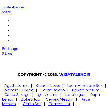
cerita dewasa
Share
Print page
0
Likes
COPYRIGHT © 2018.
WISATALENDIR
Agathatorres
|
Kluber-News
|
Teen-Hardcore Sex
|
Neccsd-Europe
|
Cerita Bokep
|
Bokep Mesum
|
Cerita Sex Igo
|
Igo Mesum
|
Lendir Igo
|
Papa
Lendir
|
Bokep Igo
Cewek Mesum
|
Papa
Mesum
|
Cerita Sek
|
Cerpen Hot
|