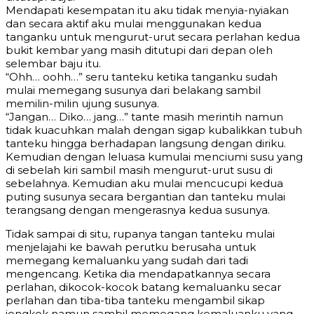
Mendapati kesempatan itu aku tidak menyia-nyiakan
dan secara aktif aku mulai menggunakan kedua
tanganku untuk mengurut-urut secara perlahan kedua
bukit kembar yang masih ditutupi dari depan oleh
selembar baju itu.
“Ohh… oohh…” seru tanteku ketika tanganku sudah
mulai memegang susunya dari belakang sambil
memilin-milin ujung susunya.
“Jangan… Diko… jang…” tante masih merintih namun
tidak kuacuhkan malah dengan sigap kubalikkan tubuh
tanteku hingga berhadapan langsung dengan diriku.
Kemudian dengan leluasa kumulai menciumi susu yang
di sebelah kiri sambil masih mengurut-urut susu di
sebelahnya. Kemudian aku mulai mencucupi kedua
puting susunya secara bergantian dan tanteku mulai
terangsang dengan mengerasnya kedua susunya.
Tidak sampai di situ, rupanya tangan tanteku mulai
menjelajahi ke bawah perutku berusaha untuk
memegang kemaluanku yang sudah dari tadi
mengencang. Ketika dia mendapatkannya secara
perlahan, dikocok-kocok batang kemaluanku secar
perlahan dan tiba-tiba tanteku mengambil sikap
jongkok namun sambil memegang kemaluanku yang