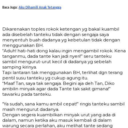
Baca Juga:
Aku Dihamili Anak Tetangga
Dikarenakan toples rokok ketengan yg bakal kuambil
ada disebelah tanteku tidak dengan sengaja saya
menyentuh buah dadanya yg kebetulan tidak dengan
menggunakan BH.
“Aduh! hati-hati dong kalau ingin mengambil rokok. Kena
tanganmu, dada tante kan jadi nyeri!” seru tanteku
sambil mengurut-urut kecil di dadanya yg sebelah
samping kirinya.
Tapi lantaran tak menggunakan BH, terlihat dgn terang
pentil susu tanteku yg cukup agung itu.
“Maaf Tan, saya tak sengaja. Begini aja deh Tan, Diko
ambilin minyak agar dada Tante tak sakit gimana!”
tawarku pada tanteku.
“Ya sudah, sana kamu ambil cepat!” ringis tanteku sambil
masih mengurut dadanya.
Dengan segera kuambilkan minyak urut yang ada di
dalam, namun ketika aku masuk kembali di dalam
warung secara perlahan, aku melihat tante sedang