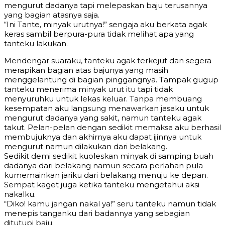
mengurut dadanya tapi melepaskan baju terusannya
yang bagian atasnya saja.
“Ini Tante, minyak urutnya!” sengaja aku berkata agak
keras sambil berpura-pura tidak melihat apa yang
tanteku lakukan.
Mendengar suaraku, tanteku agak terkejut dan segera
merapikan bagian atas bajunya yang masih
menggelantung di bagian pinggangnya. Tampak gugup
tanteku menerima minyak urut itu tapi tidak
menyuruhku untuk lekas keluar. Tanpa membuang
kesempatan aku langsung menawarkan jasaku untuk
mengurut dadanya yang sakit, namun tanteku agak
takut. Pelan-pelan dengan sedikit memaksa aku berhasil
membujuknya dan akhirnya aku dapat ijinnya untuk
mengurut namun dilakukan dari belakang.
Sedikit demi sedikit kuoleskan minyak di samping buah
dadanya dari belakang namun secara perlahan pula
kumemainkan jariku dari belakang menuju ke depan.
Sempat kaget juga ketika tanteku mengetahui aksi
nakalku.
“Diko! kamu jangan nakal ya!” seru tanteku namun tidak
menepis tanganku dari badannya yang sebagian
ditutupi baju.