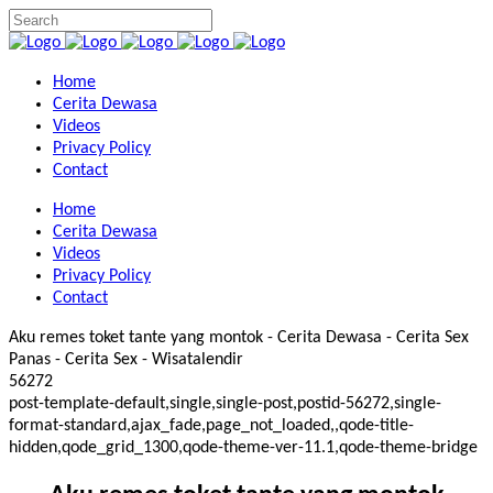
Home
Cerita Dewasa
Videos
Privacy Policy
Contact
Home
Cerita Dewasa
Videos
Privacy Policy
Contact
Aku remes toket tante yang montok - Cerita Dewasa - Cerita Sex
Panas - Cerita Sex - Wisatalendir
56272
post-template-default,single,single-post,postid-56272,single-
format-standard,ajax_fade,page_not_loaded,,qode-title-
hidden,qode_grid_1300,qode-theme-ver-11.1,qode-theme-bridge