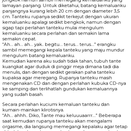
lamayan panjang. Untuk diketahui, batang kemaluanku
panjangnya kurang lebih 20 cm dengan diameter 3,5
cm. Tanteku rupanya sedikit terkejut dengan ukuran
kemaluanku apalagi sedikit bengkok, namun dengan
sigap tapi perlahan tanteku mulai mengulum
kemaluanku secara perlahan dan semakin lama
semakin cepat.
“Ah… ah… ah… yak.. begitu… terus… terus…” erangku
sambil memegangi kepala tanteku yang maju mundur
mengulum batang kemaluanku.
Kemudian karena aku sudah tidak tahan, tubuh tante
kuangkat agar duduk di pinggir meja dimana tadi dia
menulis, dan dengan sedikit gerakan paha tanteku
kupaksa agar meregang. Rupanya tanteku masih
mengenakan CD dan dengan perlahan kubuka CD-nya
ke samping dan terlihatlah gundukan kemaluannya
yang sudah basah.
Secara perlahan kuciumi kemaluan tanteku dan
kumain-mainkan klirotisnya.
“Ah… ahhh.. Diko, Tante mau keluuuaarrr…” Beberapa
saat kemudian rupanya tanteku akan mengalami
orgasme, dia langsung memegangi kepalaku agar tetap