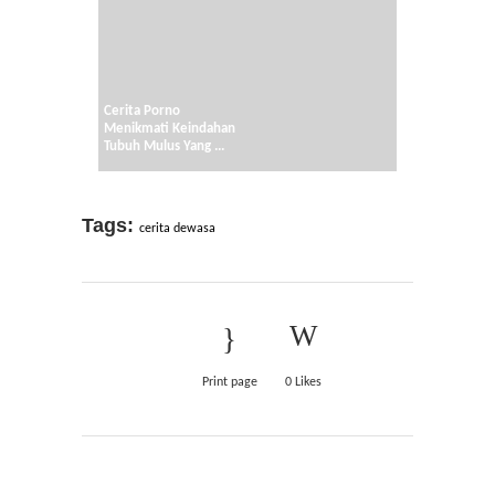
Cerita Porno
Menikmati Keindahan
Tubuh Mulus Yang ...
Tags:
cerita dewasa
Print page
0
Likes