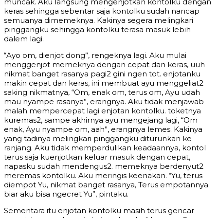
muncak. Aku langsung mengenjotkan kontolku dengan
keras sehingga sebentar saja kontolku sudah nancap
semuanya dimemeknya. Kakinya segera melingkari
pinggangku sehingga kontolku terasa masuk lebih
dalem lagi.
“Ayo om, dienjot dong”, rengeknya lagi. Aku mulai
menggenjot memeknya dengan cepat dan keras, uuh
nikmat banget rasanya pagi2 gini ngen tot. enjotanku
makin cepat dan keras, ini membuat ayu menggeliat2
saking nikmatnya, “Om, enak om, terus om, Ayu udah
mau nyampe rasanya”, erangnya. Aku tidak menjawab
malah mempercepat lagi enjotan kontolku. toketnya
kuremas2, sampe akhirnya ayu mengejang lagi, “Om
enak, Ayu nyampe om, aah”, erangnya lemes. Kakinya
yang tadinya melingkari pinggangku diturunkan ke
ranjang. Aku tidak memperdulikan keadaannya, kontol
terus saja kuenjotkan keluar masuk dengan cepat,
napasku sudah mendengus2. memeknya berdenyut2
meremas kontolku. Aku meringis keenakan. “Yu, terus
diempot Yu, nikmat banget rasanya, Terus empotannya
biar aku bisa ngecret Yu”, pintaku.
Sementara itu enjotan kontolku masih terus gencar