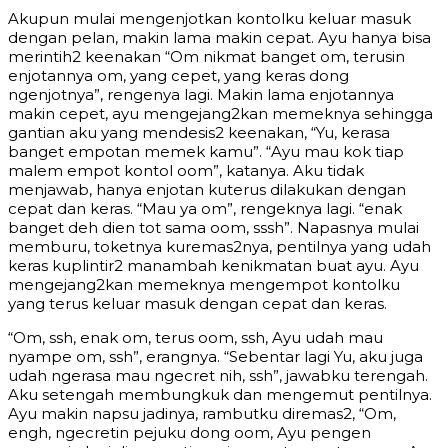
Akupun mulai mengenjotkan kontolku keluar masuk
dengan pelan, makin lama makin cepat. Ayu hanya bisa
merintih2 keenakan “Om nikmat banget om, terusin
enjotannya om, yang cepet, yang keras dong
ngenjotnya”, rengenya lagi. Makin lama enjotannya
makin cepet, ayu mengejang2kan memeknya sehingga
gantian aku yang mendesis2 keenakan, “Yu, kerasa
banget empotan memek kamu”. “Ayu mau kok tiap
malem empot kontol oom”, katanya. Aku tidak
menjawab, hanya enjotan kuterus dilakukan dengan
cepat dan keras. “Mau ya om”, rengeknya lagi. “enak
banget deh dien tot sama oom, sssh”. Napasnya mulai
memburu, toketnya kuremas2nya, pentilnya yang udah
keras kuplintir2 manambah kenikmatan buat ayu. Ayu
mengejang2kan memeknya mengempot kontolku
yang terus keluar masuk dengan cepat dan keras.
“Om, ssh, enak om, terus oom, ssh, Ayu udah mau
nyampe om, ssh”, erangnya. “Sebentar lagi Yu, aku juga
udah ngerasa mau ngecret nih, ssh”, jawabku terengah.
Aku setengah membungkuk dan mengemut pentilnya.
Ayu makin napsu jadinya, rambutku diremas2, “Om,
engh, ngecretin pejuku dong oom, Ayu pengen