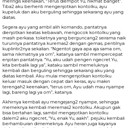
meringis keenakan, “Terus diempot Yu, nikmat banget”.
Tiba2 aku berhenti mengenjotkan kontolku, ayu
kupeluk dan aku berguling sehingga sekarang ayu yang
diatas.
Segera ayu yang ambil alih komando, pantatnya
dienjotkan keatas kebawah, mengocok kontolku yang
masih perkasa. toketnya yang berguncang2 seirama naik
turunnya pantatnya kuremas2 dengan gemas, pentilnya
kuplintir2nya sekalian. “Ngentot gaya apa aja sama om,
sama nikmatnya ya om”, katanya sambil mempercepat
enjotan pantatnya. “Yu, aku udah pengen ngecret Yu,
kita berbalik lagi ya”, kataku sambil memeluknya
kembali dan berguling sehingga sekarang aku yang
diatas kembali. Aku mulai mengenjotkan kontolku
keluar masuk dengan cepat dan keras, ayu makin
terengah2 keenakan, “terus om, Ayu udah mau nyampe
lagi, bareng lagi ya om”, katanya.
Akhirnya kembali ayu mengejang2 nyampe, sehingga
memeknya kembali meremas2 kontolku. Akupun gak
bisa bertahan lagi, sambil mengejotkan kontolku
dalem2 aku ngecret, “Yu, enak Yu, aakh”. pejuku kembali
berhamburan dimemeknya. Ayu heran juga kayanya