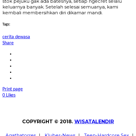
stok pejuku gak ada batesnya, setiap ngecret selalu
keluarnya banyak. Setelah selesai semuanya, kami
kembali membersihkan diri dikamar mandi.
Tags:
cerita dewasa
Share
Print page
0
Likes
COPYRIGHT © 2018.
WISATALENDIR
Agathatorres
|
Kluber-News
|
Teen-Hardcore Sex
|