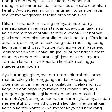
bangun dan mengikutiku ke kamar mandi. Aku
mengambil minuman dari lemari es dan satu diberikan
ke aku. Ayu segera minum minuman itu sampe habis,
sedikit menyegarkan setelah dienjot abis2an.
Dikamar mandi kami saling menyabuni, toketnya
menjadi sasaran remasan tanganku, ayupun gak mau
kalah meremas kontolku sambil dikocok2. Hebatnya
gak lama kemudian kontolku mulai keras lagi. “Om kuat
amat sih, baru ngecret sekarang udah mulai ngaceng
lagi, abis mandi pasti Ayu dientot lagi ya om”, katanya.
“abis tangan kamu nakal sih, jadi buat ngendorin mesti
ditancep dimemek kamu lagi”, jawabku tersenyum.
Tambah lama makin keraslah kontolku sehingga
ngaceng sempurna.
Ayu kutunggingkan, ayu bertumpu ditembok kamar
mandi, kakinya kurenggangkan dan Aku jongkok
dibelakangnya. memeknya kujilat dari belakang, ayu
kegelian dan napsunya makin berkobar, “Om, Ayu
pengen ngerasain lagi kontol om keluar masuk di
memek Ayu”, erangku keenakan karena jilatannya sudah
menyentuh2 it ilnya. Aku berdiri lagi dan mengarahkan
kepala kontol kontolku ke memeknya dari belakang.