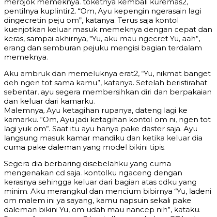
merojok memeknya. toketnya kembali kuremas2,
pentilnya kuplintir2. “Om, Ayu kepengin ngerasain lagi
dingecretin peju om”, katanya. Terus saja kontol
kuenjotkan keluar masuk memeknya dengan cepat dan
keras, sampai akhirnya, “Yu, aku mau ngecret Yu, aah”,
erang dan semburan pejuku mengisi bagian terdalam
memeknya.
Aku ambruk dan memeluknya erat2, “Yu, nikmat banget
deh ngen tot sama kamu”, katanya. Setelah beristirahat
sebentar, ayu segera membersihkan diri dan berpakaian
dan keluar dari kamarku.
Malemnya, Ayu ketagihan rupanya, dateng lagi ke
kamarku. “Om, Ayu jadi ketagihan kontol om ni, ngen tot
lagi yuk om”. Saat itu ayu hanya pake daster saja. Ayu
langsung masuk kamar mandiku dan ketika keluar dia
cuma pake daleman yang model bikini tipis.
Segera dia berbaring disebelahku yang cuma
mengenakan cd saja. kontolku ngaceng dengan
kerasnya sehingga keluar dari bagian atas cdku yang
minim. Aku merangkul dan mencium bibirnya “Yu, ladeni
om malem ini ya sayang, kamu napsuin sekali pake
daleman bikini Yu, om udah mau nancep nih”, kataku.