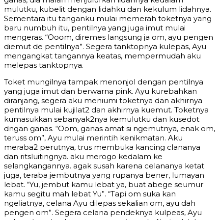
mulutku, kubelit dengan lidahku dan kekulum lidahnya.
Sementara itu tanganku mulai memerah toketnya yang
baru numbuh itu, pentilnya yang juga imut mulai
mengeras. “Ooom, diremes langsung ja om, ayu pengen
diemut de pentilnya”. Segera tanktopnya kulepas, Ayu
mengangkat tangannya keatas, mempermudah aku
melepas tanktopnya.
Toket mungilnya tampak menonjol dengan pentilnya
yang juga imut dan berwarna pink. Ayu kurebahkan
diranjang, segera aku meniumi toketnya dan akhirnya
pentilnya mulai kujilat2 dan akhirnya kuemut. Toketnya
kumasukkan sebanyak2nya kemulutku dan kusedot
dngan ganas. “Oom, ganas amat si ngemutnya, enak om,
teruss om”, Ayu mulai merintih kenikmatan. Aku
meraba2 perutnya, trus membuka kancing clananya
dan ritsluitingnya. aku merogo kedalam ke
selangkangannya. agak susah karena celananya ketat
juga, teraba jembutnya yang rupanya bener, lumayan
lebat. “Yu, jembut kamu lebat ya, buat abege seumur
kamu segitu mah lebat Yu”. “Tapi om suka kan
ngeliatnya, celana Ayu dilepas sekalian om, ayu dah
pengen om”. Segera celana pendeknya kulpeas, Ayu