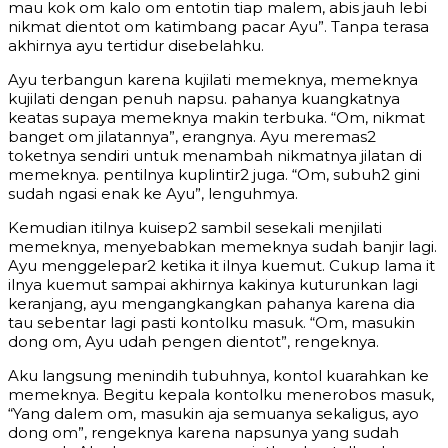
mau kok om kalo om entotin tiap malem, abis jauh lebi
nikmat dientot om katimbang pacar Ayu”. Tanpa terasa
akhirnya ayu tertidur disebelahku.
Ayu terbangun karena kujilati memeknya, memeknya
kujilati dengan penuh napsu. pahanya kuangkatnya
keatas supaya memeknya makin terbuka. “Om, nikmat
banget om jilatannya”, erangnya. Ayu meremas2
toketnya sendiri untuk menambah nikmatnya jilatan di
memeknya. pentilnya kuplintir2 juga. “Om, subuh2 gini
sudah ngasi enak ke Ayu”, lenguhmya.
Kemudian itilnya kuisep2 sambil sesekali menjilati
memeknya, menyebabkan memeknya sudah banjir lagi.
Ayu menggelepar2 ketika it ilnya kuemut. Cukup lama it
ilnya kuemut sampai akhirnya kakinya kuturunkan lagi
keranjang, ayu mengangkangkan pahanya karena dia
tau sebentar lagi pasti kontolku masuk. “Om, masukin
dong om, Ayu udah pengen dientot”, rengeknya.
Aku langsung menindih tubuhnya, kontol kuarahkan ke
memeknya. Begitu kepala kontolku menerobos masuk,
“Yang dalem om, masukin aja semuanya sekaligus, ayo
dong om”, rengeknya karena napsunya yang sudah