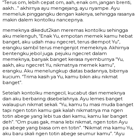
“Terus om, lebih cepat om, aah, enak om, jangan brenti,
aakh…” akhirnya ayu mengejang, ayu nyampe. Ayu
memeluk pinggangku dengan kakinya, sehingga rasanya
makin dalem kontolku nancepnya.
memeknya dikedut2kan meremas kontolku sehingga
aku melenguh, “Enak Yu, empotan memek kamu hebat
banget, aku udah mau ngecret, terus diempot Yu”,
erangku sambil terus mengenjot memeknya. Akhirnya
bentengku jebol juga. pejuku ngecret dalam
memeknya, banyak banget kerasa nyemburnya “Yu,
aakh, aku ngecret Yu, nikmatnya memek kamu”,
erangku. Aku menelungkup diatas badannya, bibirnya
kucium. “Trima kasih ya Yu, kamu bikin aku nikmat
banget”.
Setelah kontolku mengecil, kucabut dari memeknya
dan aku berbaring disebelahnya. Ayu lemes banget
walaupun nikmat sekali. “Yu, kamu tu masi muda banget
tapi ngen totin kamu gak kalah nikmatnya ma ngen
totin abege yang lebi tua dari kamu, kamu liar banget
deh”. “Om puas gak, mana lebi nikmat, ngen totin Ayu
pa abege yang biasa om en totin”. “Nikmat ma kamu Yu,
aku baru skali ngen totin abege seumur kamu”. “Ayu