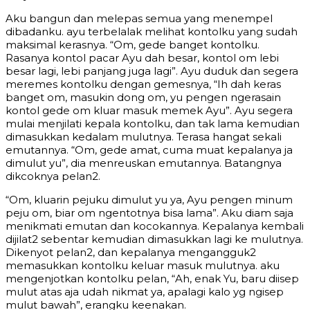
Aku bangun dan melepas semua yang menempel
dibadanku. ayu terbelalak melihat kontolku yang sudah
maksimal kerasnya. “Om, gede banget kontolku.
Rasanya kontol pacar Ayu dah besar, kontol om lebi
besar lagi, lebi panjang juga lagi”. Ayu duduk dan segera
meremes kontolku dengan gemesnya, “Ih dah keras
banget om, masukin dong om, yu pengen ngerasain
kontol gede om kluar masuk memek Ayu”. Ayu segera
mulai menjilati kepala kontolku, dan tak lama kemudian
dimasukkan kedalam mulutnya. Terasa hangat sekali
emutannya. “Om, gede amat, cuma muat kepalanya ja
dimulut yu”, dia menreuskan emutannya. Batangnya
dikcoknya pelan2.
“Om, kluarin pejuku dimulut yu ya, Ayu pengen minum
peju om, biar om ngentotnya bisa lama”. Aku diam saja
menikmati emutan dan kocokannya. Kepalanya kembali
dijilat2 sebentar kemudian dimasukkan lagi ke mulutnya.
Dikenyot pelan2, dan kepalanya mengangguk2
memasukkan kontolku keluar masuk mulutnya. aku
mengenjotkan kontolku pelan, “Ah, enak Yu, baru diisep
mulut atas aja udah nikmat ya, apalagi kalo yg ngisep
mulut bawah”, erangku keenakan.