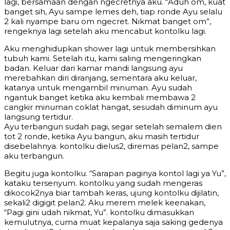
lagi, bersamaan dengan ngecretnya aku. “Aduh om, kuat
banget sih, Ayu sampe lemes deh, tiap ronde Ayu selalu
2 kali nyampe baru om ngecret. Nikmat banget om”,
rengeknya lagi setelah aku mencabut kontolku lagi.
Aku menghidupkan shower lagi untuk membersihkan
tubuh kami. Setelah itu, kami saling mengeringkan
badan. Keluar dari kamar mandi langsung ayu
merebahkan diri diranjang, sementara aku keluar,
katanya untuk mengambil minuman. Ayu sudah
ngantuk banget ketika aku kembali membawa 2
cangkir minuman coklat hangat, sesudah diminum ayu
langsung tertidur.
Ayu terbangun sudah pagi, segar setelah semalem dien
tot 2 ronde, ketika Ayu bangun, aku masih tertidur
disebelahnya. kontolku dielus2, diremas pelan2, sampe
aku terbangun.
Begitu juga kontolku. “Sarapan paginya kontol lagi ya Yu”,
kataku tersenyum. kontolku yang sudah mengeras
dikocok2nya biar tambah keras, ujung kontolku dijilatin,
sekali2 digigit pelan2. Aku merem melek keenakan,
“Pagi gini udah nikmat, Yu”. kontolku dimasukkan
kemulutnya, cuma muat kepalanya saja saking gedenya