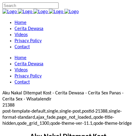
Home
Cerita Dewasa
Videos
Privacy Policy
Contact
Home
Cerita Dewasa
Videos
Privacy Policy
Contact
Aku Nakal Ditempat Kost - Cerita Dewasa - Cerita Sex Panas -
Cerita Sex - Wisatalendir
21388
post-template-default,single,single-post,postid-21388,single-
format-standard,ajax_fade,page_not_loaded,,qode-title-
hidden,qode_grid_1300,qode-theme-ver-11.1,qode-theme-bridge