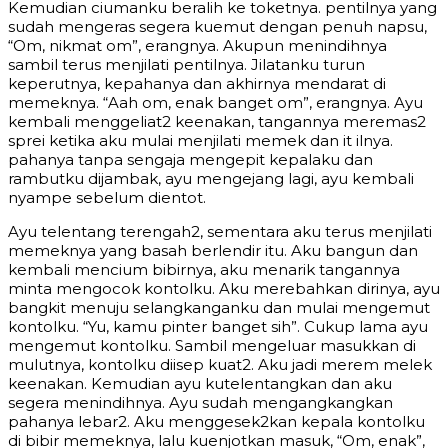
Kemudian ciumanku beralih ke toketnya. pentilnya yang
sudah mengeras segera kuemut dengan penuh napsu,
“Om, nikmat om”, erangnya. Akupun menindihnya
sambil terus menjilati pentilnya. Jilatanku turun
keperutnya, kepahanya dan akhirnya mendarat di
memeknya. “Aah om, enak banget om”, erangnya. Ayu
kembali menggeliat2 keenakan, tangannya meremas2
sprei ketika aku mulai menjilati memek dan it ilnya.
pahanya tanpa sengaja mengepit kepalaku dan
rambutku dijambak, ayu mengejang lagi, ayu kembali
nyampe sebelum dientot.
Ayu telentang terengah2, sementara aku terus menjilati
memeknya yang basah berlendir itu. Aku bangun dan
kembali mencium bibirnya, aku menarik tangannya
minta mengocok kontolku. Aku merebahkan dirinya, ayu
bangkit menuju selangkanganku dan mulai mengemut
kontolku. “Yu, kamu pinter banget sih”. Cukup lama ayu
mengemut kontolku. Sambil mengeluar masukkan di
mulutnya, kontolku diisep kuat2. Aku jadi merem melek
keenakan. Kemudian ayu kutelentangkan dan aku
segera menindihnya. Ayu sudah mengangkangkan
pahanya lebar2. Aku menggesek2kan kepala kontolku
di bibir memeknya, lalu kuenjotkan masuk, “Om, enak”,