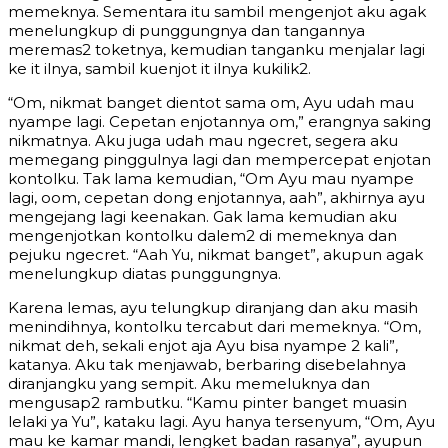
memeknya. Sementara itu sambil mengenjot aku agak
menelungkup di punggungnya dan tangannya
meremas2 toketnya, kemudian tanganku menjalar lagi
ke it ilnya, sambil kuenjot it ilnya kukilik2.
“Om, nikmat banget dientot sama om, Ayu udah mau
nyampe lagi. Cepetan enjotannya om,” erangnya saking
nikmatnya. Aku juga udah mau ngecret, segera aku
memegang pinggulnya lagi dan mempercepat enjotan
kontolku. Tak lama kemudian, “Om Ayu mau nyampe
lagi, oom, cepetan dong enjotannya, aah”, akhirnya ayu
mengejang lagi keenakan. Gak lama kemudian aku
mengenjotkan kontolku dalem2 di memeknya dan
pejuku ngecret. “Aah Yu, nikmat banget”, akupun agak
menelungkup diatas punggungnya.
Karena lemas, ayu telungkup diranjang dan aku masih
menindihnya, kontolku tercabut dari memeknya. “Om,
nikmat deh, sekali enjot aja Ayu bisa nyampe 2 kali”,
katanya. Aku tak menjawab, berbaring disebelahnya
diranjangku yang sempit. Aku memeluknya dan
mengusap2 rambutku. “Kamu pinter banget muasin
lelaki ya Yu”, kataku lagi. Ayu hanya tersenyum, “Om, Ayu
mau ke kamar mandi, lengket badan rasanya”, ayupun