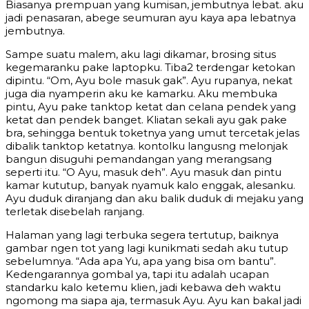
Biasanya prempuan yang kumisan, jembutnya lebat. aku
jadi penasaran, abege seumuran ayu kaya apa lebatnya
jembutnya.
Sampe suatu malem, aku lagi dikamar, brosing situs
kegemaranku pake laptopku. Tiba2 terdengar ketokan
dipintu. “Om, Ayu bole masuk gak”. Ayu rupanya, nekat
juga dia nyamperin aku ke kamarku. Aku membuka
pintu, Ayu pake tanktop ketat dan celana pendek yang
ketat dan pendek banget. Kliatan sekali ayu gak pake
bra, sehingga bentuk toketnya yang umut tercetak jelas
dibalik tanktop ketatnya. kontolku langusng melonjak
bangun disuguhi pemandangan yang merangsang
seperti itu. “O Ayu, masuk deh”. Ayu masuk dan pintu
kamar kututup, banyak nyamuk kalo enggak, alesanku.
Ayu duduk diranjang dan aku balik duduk di mejaku yang
terletak disebelah ranjang.
Halaman yang lagi terbuka segera tertutup, baiknya
gambar ngen tot yang lagi kunikmati sedah aku tutup
sebelumnya. “Ada apa Yu, apa yang bisa om bantu”.
Kedengarannya gombal ya, tapi itu adalah ucapan
standarku kalo ketemu klien, jadi kebawa deh waktu
ngomong ma siapa aja, termasuk Ayu. Ayu kan bakal jadi