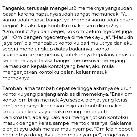
Tanganku terus saja mengelus2 memeknya yang sudah
basah karena napsunya sudah sangat memuncak. “Yu,
kamu udah napsu banget ya, memek kamu udah basah
begini”, kataku lagi. kontolku makin seru diisep2nya.
“Om, mulut Ayu dah pegel, kok om belum ngecret juga
ya”. “Om pengen ngecretnya dimemek ayu ja”. “Masukin
ja ya om”.dia mencabut kontolku dari mulutnya dan aku
segera menelungkup diatas badannya . kontol
kuarahkan ke memeknya, kutekannya kepalanya masuk
ke memeknya. terasa banget memeknya meregang
kemasukan kepala kontol yang besar, aku mulai
mengenjotkan kontolku pelan, keluar masuk
memeknya.
Tambah lama tambah cepat sehingga akhirnya seluruh
kontolku yang panjang ambles di memeknya. “Enak om,
kontol om bikin memek Ayu sesek, dienjot yang keras
om”, rengeknya keenakan. Enjotan kontolku makin
cepat dan keras, ayu makin sering melenguh
kenikmatan, apalagi kalo aku mengenjotkan kontolku
masuk dengan keras, sampe mentok rasanya. Gak lama
dienjot ayu udah merasa mau nyampe, “Om lebih cepet
ngenjotnya dong, Ayu udah mau nyampe”, rengeknya.