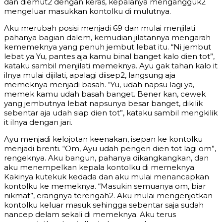
dan diemut2 dengan keras, kepalanya mengangguk2
mengeluar masukkan kontolku di mulutnya.
Aku merubah posisi menjadi 69 dan mulai menjilati
pahanya bagian dalem, kemudian jilatannya mengarah
kememeknya yang penuh jembut lebat itu. “Ni jembut
lebat ya Yu, pantes aja kamu binal banget kalo dien tot”,
kataku sambil menjilati memeknya. Ayu gak tahan kalo it
ilnya mulai dijilati, apalagi diisep2, langsung aja
memeknya menjadi basah. “Yu, udah napsu lagi ya,
memek kamu udah basah banget. Bener kan, cewek
yang jembutnya lebat napsunya besar banget, dikilik
sebentar aja udah siap dien tot”, kataku sambil mengkilik
it ilnya dengan jari.
Ayu menjadi kelojotan keenakan, isepan ke kontolku
menjadi brenti. “Om, Ayu udah pengen dien tot lagi om”,
rengeknya. Aku bangun, pahanya dikangkangkan, dan
aku menempelkan kepala kontolku di memeknya.
Kakinya kutekuk kedada dan aku mulai menancapkan
kontolku ke memeknya. “Masukin semuanya om, biar
nikmat”, erangnya terengah2. Aku mulai mengenjotkan
kontolku keluar masuk sehingga sebentar saja sudah
nancep delam sekali di memeknya. Aku terus