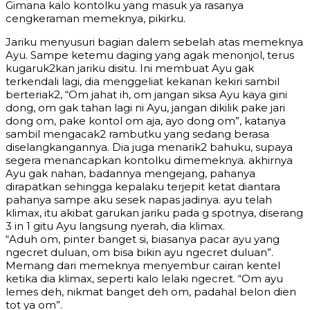
Gimana kalo kontolku yang masuk ya rasanya
cengkeraman memeknya, pikirku.
Jariku menyusuri bagian dalem sebelah atas memeknya
Ayu. Sampe ketemu daging yang agak menonjol, terus
kugaruk2kan jariku disitu. Ini membuat Ayu gak
terkendali lagi, dia menggeliat kekanan kekiri sambil
berteriak2, “Om jahat ih, om jangan siksa Ayu kaya gini
dong, om gak tahan lagi ni Ayu, jangan dikilik pake jari
dong om, pake kontol om aja, ayo dong om”, katanya
sambil mengacak2 rambutku yang sedang berasa
diselangkangannya. Dia juga menarik2 bahuku, supaya
segera menancapkan kontolku dimemeknya. akhirnya
Ayu gak nahan, badannya mengejang, pahanya
dirapatkan sehingga kepalaku terjepit ketat diantara
pahanya sampe aku sesek napas jadinya. ayu telah
klimax, itu akibat garukan jariku pada g spotnya, diserang
3 in 1 gitu Ayu langsung nyerah, dia klimax.
“Aduh om, pinter banget si, biasanya pacar ayu yang
ngecret duluan, om bisa bikin ayu ngecret duluan”.
Memang dari memeknya menyembur cairan kentel
ketika dia klimax, seperti kalo lelaki ngecret. “Om ayu
lemes deh, nikmat banget deh om, padahal belon dien
tot ya om”.