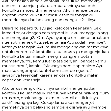
Aku menekan kepala kontolku masuk ke memeknya
dan mulai kuenjot pelan, sampai akhirnya seluruh
kontolku nancep di memeknya. Aku mempercepat
enjotan kontolku keluar masuk sambil tanganku
memeluknya dari belakang dan mengkilik2 it ilnya.
Diserang seperti itu ayu jadi kelojotan keenakan. Gak
lama dienjot dengan cara seperti itu, aku menggelinjang
dan mengejang2, “Om, Ayu nyampe om, pinter amat om
ngenjot memek Ayu, sebentar aja Ayu sudah nyampe”,
katanya terengah. Ayu mulai mengejangkan memeknya
untuk meremas2 kontolku, aku terus saja mengenjotkan
kontolku keluar masuk mengimbangi empotan
memeknya, “Yu, kamu luar biasa deh, ahli banget kamu
muasin omu”, kataku. “Makanya oom, tiap malem Ayu
mau kok ngempot kontol oom sampe ngecret”,
jawabnya terengah karena enjotan kontolku makin
cepat dan keras saja.
Aku terus mengkilik2 it ilnya sambil mengenjotkan
kontolku keluar masuk. Napsunya kembali naik lagi, “Om
terus om, enak banget dien tot sambil dikilik it ilnya,
aakh”, erangnya lagi. Cukup lama aku mengenjot
memeknya dari belakang sampai akhirnya ayu nyampe