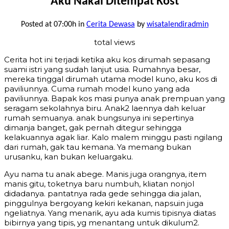
Aku Nakal Ditempat Kost
Posted at 07:00h
in
Cerita Dewasa
by
wisatalendiradmin
total views
Cerita hot ini terjadi ketika aku kos dirumah sepasang
suami istri yang sudah lanjut usia. Rumahnya besar,
mereka tinggal dirumah utama model kuno, aku kos di
paviliunnya. Cuma rumah model kuno yang ada
paviliunnya. Bapak kos masi punya anak prempuan yang
seragam sekolahnya biru. Anak2 laennya dah keluar
rumah semuanya. anak bungsunya ini sepertinya
dimanja banget, gak pernah ditegur sehingga
kelakuannya agak liar. Kalo malem minggu pasti ngilang
dari rumah, gak tau kemana. Ya memang bukan
urusanku, kan bukan keluargaku.
Ayu nama tu anak abege. Manis juga orangnya, item
manis gitu, toketnya baru numbuh, kliatan nonjol
didadanya. pantatnya rada gede sehingga dia jalan,
pinggulnya bergoyang kekiri kekanan, napsuin juga
ngeliatnya. Yang menarik, ayu ada kumis tipisnya diatas
bibirnya yang tipis, yg menantang untuk dikulum2.