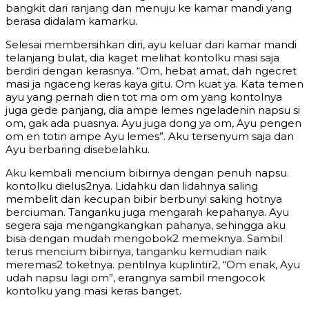
bangkit dari ranjang dan menuju ke kamar mandi yang
berasa didalam kamarku.
Selesai membersihkan diri, ayu keluar dari kamar mandi
telanjang bulat, dia kaget melihat kontolku masi saja
berdiri dengan kerasnya. “Om, hebat amat, dah ngecret
masi ja ngaceng keras kaya gitu. Om kuat ya. Kata temen
ayu yang pernah dien tot ma om om yang kontolnya
juga gede panjang, dia ampe lemes ngeladenin napsu si
om, gak ada puasnya. Ayu juga dong ya om, Ayu pengen
om en totin ampe Ayu lemes”. Aku tersenyum saja dan
Ayu berbaring disebelahku.
Aku kembali mencium bibirnya dengan penuh napsu.
kontolku dielus2nya. Lidahku dan lidahnya saling
membelit dan kecupan bibir berbunyi saking hotnya
berciuman. Tanganku juga mengarah kepahanya. Ayu
segera saja mengangkangkan pahanya, sehingga aku
bisa dengan mudah mengobok2 memeknya. Sambil
terus mencium bibirnya, tanganku kemudian naik
meremas2 toketnya. pentilnya kuplintir2, “Om enak, Ayu
udah napsu lagi om”, erangnya sambil mengocok
kontolku yang masi keras banget.