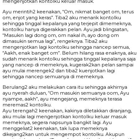
mengenjotkan kontolku keluar masuk.
Ayu merintih2 keenakan, “Om, nikmat banget om, terus
om, enjot yang keras”. Tiba2 aku menarik kontolku
sehingga tinggal kepalanya yang terjepit dimemeknya,
kontolku hanya digerakkan pelan. Ayu jadi blingsatan,
“Masukin lagi dong om, om nakal ih, ayo dong om
dimasukin semua lagi”, rengeknya. Tiba2 aku
mengenjotkan lagi kontolku sehingga nancep semua,
“Aakh, enak banget om”. Belum hilang rasa enaknya, aku
sudah menarik kontolku sehingga tinggal kepalanya saja
yang nancep di memeknya, kugerak2kan pelan sampai
ayu mulai merengek2 dan tiba2 kuenjotkan lagi
sehingga nancep semuanya di memeknya.
Berulang2 aku melakukan cara itu sehingga akhirnya
ayu nyerah duluan, “Om masukin semuanya oom, Ayu
nyampe, aakh”, ayu mengejang, memeknya terasa
meremas2 kontolku.
Ayu terengah2 keenakan, kakinya diletakkan diranjang,
aku mulai lagi mengenjotkan kontolku keluar masuk
memeknya, segera napsunya bangkit lagi. Ayu
menggeliat2 keenakan, tak lupa memeknya
dikejang2kan untuk mengempot kontolku. Akupun