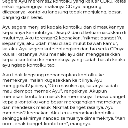
Segera Ayu meremas2 kontolku yang keluar CDku, keras
sekali ngacengnya. makanya CDnya langsung
dilepasnya. kontolku langsung tegak menjulang, besar,
panjang dan keras.
Ayu segera menjilati kepala kontolku dan dimasukannya
kepalanya kemulutnya. Diisep2 dan dikeluarmasukkan di
mulutnya. Aku terengah2 keenakan, “nikmat banget Yu
isepannya, aku udah mau diisep mulut bawah kamu”,
kataku. Ayu segera kutelentangkan dan bra serta CDnya
kuurai ikatannya. Aku menaiki ayu dan menggesekkan
kepala kontolku ke memeknya yang sudah basah ketika
ayu ngisep kontolku tadi.
Aku tidak langsung menancapkan kontolku ke
memeknya, malah kugesekkan ke it ilnya. Ayu
menggeliat2 jadinya, “Om masukin aja, katanya sudah
mau diempot memek Ayu”, rengeknya. Akupun
menekan kontolku masuk ke memeknya. Terasa banget
kepala kontolku yang besar meregangkan memeknya
dan mendesak masuk. Nikmat banget rasanya. Ayu
mendesis2 keenakan. Aku terus menekan kontolku
sehingga akhirnya nancep semuanya dimemeknya. “Aah
oom, enak banget kontol om”, erangnya.