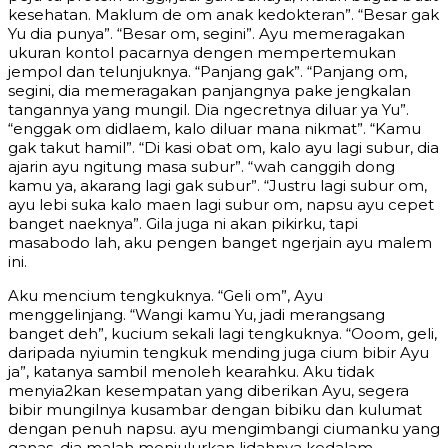
kesehatan. Maklum de om anak kedokteran”. “Besar gak
Yu dia punya”. “Besar om, segini”. Ayu memeragakan
ukuran kontol pacarnya dengen mempertemukan
jempol dan telunjuknya. “Panjang gak”. “Panjang om,
segini, dia memeragakan panjangnya pake jengkalan
tangannya yang mungil. Dia ngecretnya diluar ya Yu”.
“enggak om didlaem, kalo diluar mana nikmat”. “Kamu
gak takut hamil”. “Di kasi obat om, kalo ayu lagi subur, dia
ajarin ayu ngitung masa subur”. “wah canggih dong
kamu ya, akarang lagi gak subur”. “Justru lagi subur om,
ayu lebi suka kalo maen lagi subur om, napsu ayu cepet
banget naeknya”. Gila juga ni akan pikirku, tapi
masabodo lah, aku pengen banget ngerjain ayu malem
ini.
Aku mencium tengkuknya. “Geli om”, Ayu
menggelinjang. “Wangi kamu Yu, jadi merangsang
banget deh”, kucium sekali lagi tengkuknya. “Ooom, geli,
daripada nyiumin tengkuk mending juga cium bibir Ayu
ja”, katanya sambil menoleh kearahku. Aku tidak
menyia2kan kesempatan yang diberikan Ayu, segera
bibir mungilnya kusambar dengan bibiku dan kulumat
dengan penuh napsu. ayu mengimbangi ciumanku yang
ganas, dia malah menjulurkan lidahnya kedalam