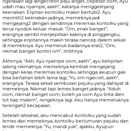
ngerasain lagi dingecretin peju anget, cepetan oom, Ayu
udah mau nyampe, aakh”, katanya menggelinjang
keenakan. Enjotan kontolku makin bertubi2. Ayu
merintih2 keenakan jadinya, memeknya jadi
mengejang2 dengan sendirinya meremas kontolku yang
terus nyodok keluar masuk. “Om, enak banget”,
erangnya sambil menjepitkan kakinya di pinggangku,
sehingga enjotannya makin terasa nancep dalem sekali
di memeknya. Ayu memeluk badannya erat2, “Om,
nikmat banget kontol om”, rintihnya.
Akhirnya, “Akh, Ayu nyampe oom, aakh”, ayu kelojotan
saking nikmatnya. memeknya kembali mengejang
dengan keras meremas kontolku sehingga akupun gak
bisa bertahan lebih lama lagi, “Yu, om ngecret, aakh”,
erangnya. Terasa sekali semburan pejuku yang dahsyat di
memeknya. Nikmat tapi lemes banget jadinya. “Aduh
oom, nikmat banget oom, boleh ya oom Ayu tinta dien
tot tiap malem”, rengeknya lagi. Aku hanya memeluknya
terengah2 kecapaian.
Setelah isitirahat, aku mencabut kontolku yang sudah
lemes dari memeknya, kontolku berlumuran pejuku dan
lendir memeknya. “Yu, mandi yuk”, ajakku. Ayupun