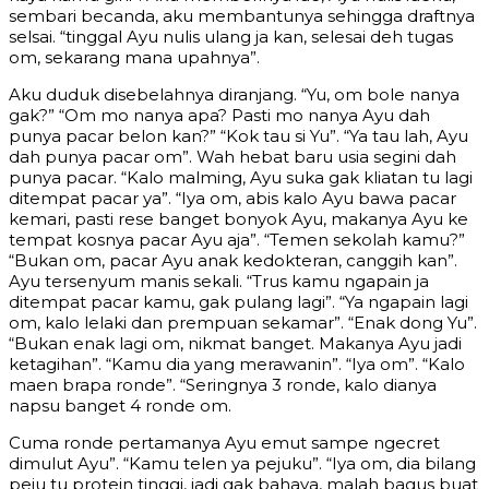
sembari becanda, aku membantunya sehingga draftnya
selsai. “tinggal Ayu nulis ulang ja kan, selesai deh tugas
om, sekarang mana upahnya”.
Aku duduk disebelahnya diranjang. “Yu, om bole nanya
gak?” “Om mo nanya apa? Pasti mo nanya Ayu dah
punya pacar belon kan?” “Kok tau si Yu”. “Ya tau lah, Ayu
dah punya pacar om”. Wah hebat baru usia segini dah
punya pacar. “Kalo malming, Ayu suka gak kliatan tu lagi
ditempat pacar ya”. “Iya om, abis kalo Ayu bawa pacar
kemari, pasti rese banget bonyok Ayu, makanya Ayu ke
tempat kosnya pacar Ayu aja”. “Temen sekolah kamu?”
“Bukan om, pacar Ayu anak kedokteran, canggih kan”.
Ayu tersenyum manis sekali. “Trus kamu ngapain ja
ditempat pacar kamu, gak pulang lagi”. “Ya ngapain lagi
om, kalo lelaki dan prempuan sekamar”. “Enak dong Yu”.
“Bukan enak lagi om, nikmat banget. Makanya Ayu jadi
ketagihan”. “Kamu dia yang merawanin”. “Iya om”. “Kalo
maen brapa ronde”. “Seringnya 3 ronde, kalo dianya
napsu banget 4 ronde om.
Cuma ronde pertamanya Ayu emut sampe ngecret
dimulut Ayu”. “Kamu telen ya pejuku”. “Iya om, dia bilang
peju tu protein tinggi, jadi gak bahaya, malah bagus buat