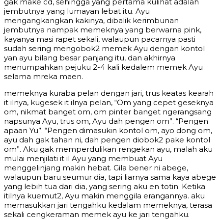
gak make cd, sehingga yang pertama kulihat adalah
jembutnya yang lumayan lebat itu. Ayu
mengangkangkan kakinya, dibalik kerimbunan
jembutnya nampak memeknya yang berwarna pink,
kayanya masi rapet sekali, walaupun pacarnya pasti
sudah sering mengobok2 memek Ayu dengan kontol
yan ayu bilang besar panjang itu, dan akhirnya
menumpahkan pejuku 2-4 kali kedalem memek Ayu
selama mreka maen.
memeknya kuraba pelan dengan jari, trus keatas kearah
it ilnya, kugesek it ilnya pelan, “Om yang cepet geseknya
om, nikmat banget om, om pinter banget ngerangsang
napsunya Ayu, trus om, Ayu dah pengen om”. “Pengen
apaan Yu”. “Pengen dimasukin kontol om, ayo dong om,
ayu dah gak tahan ni, dah pengen diobok2 pake kontol
om”. Aku gak memperdulikan rengekan ayu, malah aku
mulai menjilati it il Ayu yang membuat Ayu
menggelinjang makin hebat. Gila bener ni abege,
walaupun baru seumur dia, tapi liarnya sama kaya abege
yang lebih tua dari dia, yang sering aku en totin. Ketika
itilnya kuemut2, Ayu makin menggila erangannya. aku
memasukkan jari tengahku kedalam memeknya, terasa
sekali cengkeraman memek ayu ke jari tengahku.