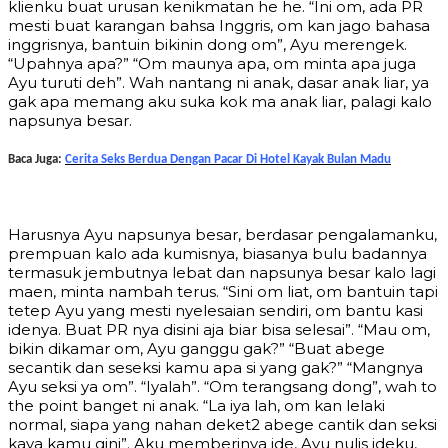
klienku buat urusan kenikmatan he he. “Ini om, ada PR
mesti buat karangan bahsa Inggris, om kan jago bahasa
inggrisnya, bantuin bikinin dong om”, Ayu merengek.
“Upahnya apa?” “Om maunya apa, om minta apa juga
Ayu turuti deh”. Wah nantang ni anak, dasar anak liar, ya
gak apa memang aku suka kok ma anak liar, palagi kalo
napsunya besar.
Baca Juga:
Cerita Seks Berdua Dengan Pacar Di Hotel Kayak Bulan Madu
Harusnya Ayu napsunya besar, berdasar pengalamanku,
prempuan kalo ada kumisnya, biasanya bulu badannya
termasuk jembutnya lebat dan napsunya besar kalo lagi
maen, minta nambah terus. “Sini om liat, om bantuin tapi
tetep Ayu yang mesti nyelesaian sendiri, om bantu kasi
idenya. Buat PR nya disini aja biar bisa selesai”. “Mau om,
bikin dikamar om, Ayu ganggu gak?” “Buat abege
secantik dan seseksi kamu apa si yang gak?” “Mangnya
Ayu seksi ya om”. “Iyalah”. “Om terangsang dong”, wah to
the point banget ni anak. “La iya lah, om kan lelaki
normal, siapa yang nahan deket2 abege cantik dan seksi
kaya kamu gini”. Aku memberinya ide, Ayu nulis ideku,