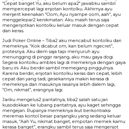
“Cepat banget Yu, aku belum apa2″ jawabku sambil
mempercepat lagi enjotan kontolku. Akhirnya ayu
menjerit keenakan “Oom, Ayu nyampe oom, aah”, ayu
menggelepar2 kenikmatan. Aku masih terus saja
mengenjotkan kontolku keluar masuk dengan cepat
dan keras.
Judi Poker Online – Tiba2 aku mencabut kontolku dari
memeknya. “Kok dicabut om, kan belum ngecret”,
protesnya. Aku diem saja tapi menyuruh ayu
menungging di pinggir ranjang, aku mau gaya dogi.
Segera kontolku ambles lagi di memeknya dengan gaya
baru ini. Aku berdiri sambil memegang pinggulnya.
Karena berdiri, enjotan kontolku keras dan cepat, lebih
cepat dari yang tadi, gesekannya makin kerasa di
memeknya dan masuknya rasanya lebih dalem lagi,
“Om, nikmat”, erangnya lagi.
Jariku mengelus2 pantatnya, tiba2 salah satu jari
kusodokkan ke lubang pantatnya, ayu kaget sehingga
mengejan. Rupanya memeknya ikut berkontraksi
meremas kontol besar panjangku yang sedang keluar
masuk, “Aah Yu, nikmat banget, empotan memek kamu
kerasa banget”, erangku sambil terus saja mengenjot