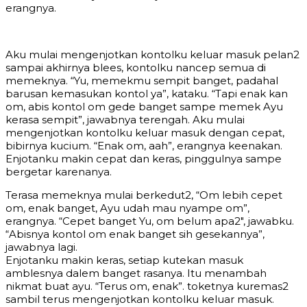
erangnya.
Aku mulai mengenjotkan kontolku keluar masuk pelan2
sampai akhirnya blees, kontolku nancep semua di
memeknya. “Yu, memekmu sempit banget, padahal
barusan kemasukan kontol ya”, kataku. “Tapi enak kan
om, abis kontol om gede banget sampe memek Ayu
kerasa sempit”, jawabnya terengah. Aku mulai
mengenjotkan kontolku keluar masuk dengan cepat,
bibirnya kucium. “Enak om, aah”, erangnya keenakan.
Enjotanku makin cepat dan keras, pinggulnya sampe
bergetar karenanya.
Terasa memeknya mulai berkedut2, “Om lebih cepet
om, enak banget, Ayu udah mau nyampe om”,
erangnya. “Cepet banget Yu, om belum apa2″, jawabku.
“Abisnya kontol om enak banget sih gesekannya”,
jawabnya lagi.
Enjotanku makin keras, setiap kutekan masuk
amblesnya dalem banget rasanya. Itu menambah
nikmat buat ayu. “Terus om, enak”. toketnya kuremas2
sambil terus mengenjotkan kontolku keluar masuk.