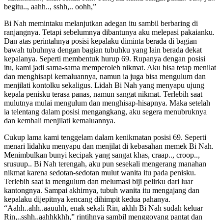
begitu.., aahh.., sshh,.. oohh,”
Bi Nah memintaku melanjutkan adegan itu sambil berbaring di
ranjangnya. Tetapi sebelumnya dibantunya aku melepasi pakaianku.
Dan atas perintahnya posisi kepalaku diminta berada di bagian
bawah tubuhnya dengan bagian tubuhku yang lain berada dekat
kepalanya. Seperti membentuk hurup 69. Rupanya dengan posisi
itu, kami jadi sama-sama memperoleh nikmat. Aku bisa tetap menilat
dan menghisapi kemaluannya, namun ia juga bisa mengulum dan
menjilati kontolku sekaligus. Lidah Bi Nah yang menyapu ujung
kepala penisku terasa panas, namun sangat nikmat. Terlebih saat
mulutnya mulai mengulum dan menghisap-hisapnya. Maka setelah
ia telentang dalam posisi mengangkang, aku segera menubruknya
dan kembali menjilati kemaluannya.
Cukup lama kami tenggelam dalam kenikmatan posisi 69. Seperti
menari lidahku menyapu dan menjilat di kebasahan memek Bi Nah.
Menimbulkan bunyi kecipak yang sangat khas, craap.., croop..,
srusuup.. Bi Nah terengah, aku pun sesekali mengerang manahan
nikmat karena sedotan-sedotan mulut wanita itu pada penisku.
Terlebih saat ia mengulum dan melumasi biji pelirku dari luar
kantongnya. Sampai akhirnya, tubuh wanita itu mengajang dan
kepalaku dijepitnya kencang dihimpit kedua pahanya.
“Aahh..ahh..aauuhh, enak sekali Rin, akhh Bi Nah sudah keluar
Rin,..sshh..aahhkkhh,” rintihnya sambil menggoyang pantat dan