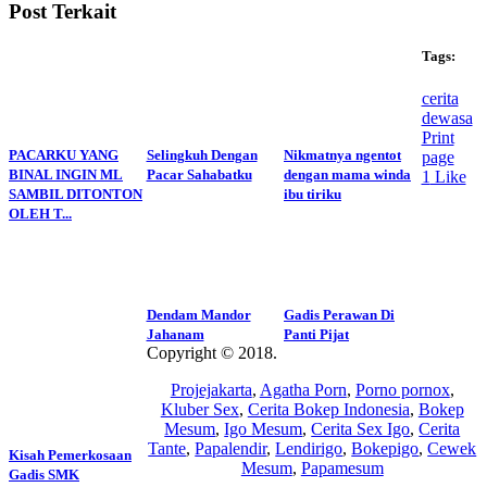
Post Terkait
Tags:
cerita
dewasa
Print
PACARKU YANG
Selingkuh Dengan
Nikmatnya ngentot
page
BINAL INGIN ML
Pacar Sahabatku
dengan mama winda
1
Like
SAMBIL DITONTON
ibu tiriku
OLEH T...
Dendam Mandor
Gadis Perawan Di
Jahanam
Panti Pijat
Copyright © 2018.
Wisatalendir
Projejakarta
,
Agatha Porn
,
Porno pornox
,
Kluber Sex
,
Cerita Bokep Indonesia
,
Bokep
Mesum
,
Igo Mesum
,
Cerita Sex Igo
,
Cerita
Tante
,
Papalendir
,
Lendirigo
,
Bokepigo
,
Cewek
Kisah Pemerkosaan
Mesum
,
Papamesum
Gadis SMK