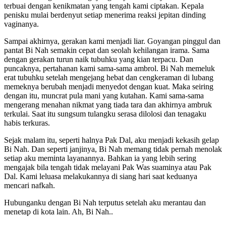
terbuai dengan kenikmatan yang tengah kami ciptakan. Kepala
penisku mulai berdenyut setiap menerima reaksi jepitan dinding
vaginanya.
Sampai akhirnya, gerakan kami menjadi liar. Goyangan pinggul dan
pantat Bi Nah semakin cepat dan seolah kehilangan irama. Sama
dengan gerakan turun naik tubuhku yang kian terpacu. Dan
puncaknya, pertahanan kami sama-sama ambrol. Bi Nah memeluk
erat tubuhku setelah mengejang hebat dan cengkeraman di lubang
memeknya berubah menjadi menyedot dengan kuat. Maka seiring
dengan itu, muncrat pula mani yang kutahan. Kami sama-sama
mengerang menahan nikmat yang tiada tara dan akhirnya ambruk
terkulai. Saat itu sungsum tulangku serasa dilolosi dan tenagaku
habis terkuras.
Sejak malam itu, seperti halnya Pak Dal, aku menjadi kekasih gelap
Bi Nah. Dan seperti janjinya, Bi Nah memang tidak pernah menolak
setiap aku meminta layanannya. Bahkan ia yang lebih sering
mengajak bila tengah tidak melayani Pak Was suaminya atau Pak
Dal. Kami leluasa melakukannya di siang hari saat keduanya
mencari nafkah.
Hubunganku dengan Bi Nah terputus setelah aku merantau dan
menetap di kota lain. Ah, Bi Nah..