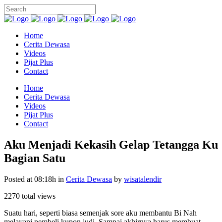
Home
Cerita Dewasa
Videos
Pijat Plus
Contact
Home
Cerita Dewasa
Videos
Pijat Plus
Contact
Aku Menjadi Kekasih Gelap Tetangga Ku
Bagian Satu
Posted at 08:18h
in
Cerita Dewasa
by
wisatalendir
2270 total views
Suatu hari, seperti biasa semenjak sore aku membantu Bi Nah
melayani pembeli kupon judi. Sampai akhirnya harus membuat