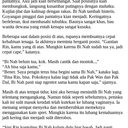
pantatnya. Aku jadi kian bersemangat. Saat posisinya kian
membungkuk, langsung kusambar putingnya dengan mulutku.
Kujilat-jilat dan kuhisap dengan rakus. Bi Nah tambah histeris.
Goyangan pinggul dan pantatnya kian menjadi. Keringatnya
berleleran, ikut membasahi tubuhku. Baunya sangat khas, bau
wanita dewasa yang entah kenapa sangat kusuka.
Beberapa saat dalam posisi di atas, rupanya membuatnya cepat
kehabisan tenaga. Ia akhirnya meminta berganti posisi. “Gantian
Rin, kamu yang di atas. Mungkin karena Bi Nah sudah tua ya, jadi
cepat cape,” katanya.
“Bi Nah belum tua, kok. Masih cantik dan montok..,”
“Ah bisa saja kamu,”
“Bener. Saya pengin terus bisa begini sama Bi Nah,” kataku lagi.
“Bisa Rin, bisa. Pokoknya kalau lagi tidak ada Pak Was dan Pak
Dal, Bi Nah pasti siap ngentot sama kamu kapan saja,” ujarnya.
Masih di atas tempat tidur, kini aku bersiap menindih Bi Nah yang
telentang mengangkang. Namun tidak seperti sebelumnya, penisku
kali ini sulit masuk kendati telah kutekan ke lubang vaginanya. Ia
memang sempat menyeka dan membersihkan memeknya
menggunakan kain sprei. Mungkin karena itu lubang kemaluannya
jadi kering dan menjadi sulit diterobos.
“Sini Rin kontolmu Bi Nah kulum dulu biar basah. Jadi nanti