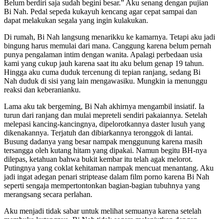
Belum berdiri saja sudah begini besar.” Aku senang dengan pujian
Bi Nah. Pedal sepeda kukayuh kencang agar cepat sampai dan
dapat melakukan segala yang ingin kulakukan.
Di rumah, Bi Nah langsung menarikku ke kamarnya. Tetapi aku jadi
bingung harus memulai dari mana. Canggung karena belum pernah
punya pengalaman intim dengan wanita. Apalagi perbedaan usia
kami yang cukup jauh karena saat itu aku belum genap 19 tahun.
Hingga aku cuma duduk tercenung di tepian ranjang, sedang Bi
Nah duduk di sisi yang lain mengawasiku. Mungkin ia menunggu
reaksi dan keberanianku.
Lama aku tak bergeming, Bi Nah akhirnya mengambil insiatif. Ia
turun dari ranjang dan mulai mepreteli sendiri pakaiannya. Setelah
melepasi kancing-kancingnya, dipelorotkannya daster lusuh yang
dikenakannya. Terjatuh dan dibiarkannya teronggok di lantai.
Busung dadanya yang besar nampak menggunung karena masih
tersangga oleh kutang hitam yang dipakai. Namun begitu BH-nya
dilepas, ketahuan bahwa bukit kembar itu telah agak melorot.
Putingnya yang coklat kehitaman nampak mencuat menantang. Aku
jadi ingat adegan penari striptease dalam film porno karena Bi Nah
seperti sengaja mempertontonkan bagian-bagian tubuhnya yang
merangsang secara perlahan.
Aku menjadi tidak sabar untuk melihat semuanya karena setelah