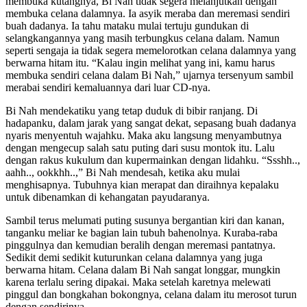
membuka kutangnya, Bi Nah tidak segera melanjutkan dengan
membuka celana dalamnya. Ia asyik meraba dan meremasi sendiri
buah dadanya. Ia tahu mataku mulai tertuju gundukan di
selangkangannya yang masih terbungkus celana dalam. Namun
seperti sengaja ia tidak segera memelorotkan celana dalamnya yang
berwarna hitam itu. “Kalau ingin melihat yang ini, kamu harus
membuka sendiri celana dalam Bi Nah,” ujarnya tersenyum sambil
merabai sendiri kemaluannya dari luar CD-nya.
Bi Nah mendekatiku yang tetap duduk di bibir ranjang. Di
hadapanku, dalam jarak yang sangat dekat, sepasang buah dadanya
nyaris menyentuh wajahku. Maka aku langsung menyambutnya
dengan mengecup salah satu puting dari susu montok itu. Lalu
dengan rakus kukulum dan kupermainkan dengan lidahku. “Ssshh..,
aahh.., ookkhh..,” Bi Nah mendesah, ketika aku mulai
menghisapnya. Tubuhnya kian merapat dan diraihnya kepalaku
untuk dibenamkan di kehangatan payudaranya.
Sambil terus melumati puting susunya bergantian kiri dan kanan,
tanganku meliar ke bagian lain tubuh bahenolnya. Kuraba-raba
pinggulnya dan kemudian beralih dengan meremasi pantatnya.
Sedikit demi sedikit kuturunkan celana dalamnya yang juga
berwarna hitam. Celana dalam Bi Nah sangat longgar, mungkin
karena terlalu sering dipakai. Maka setelah karetnya melewati
pinggul dan bongkahan bokongnya, celana dalam itu merosot turun
dengan sendirinya.