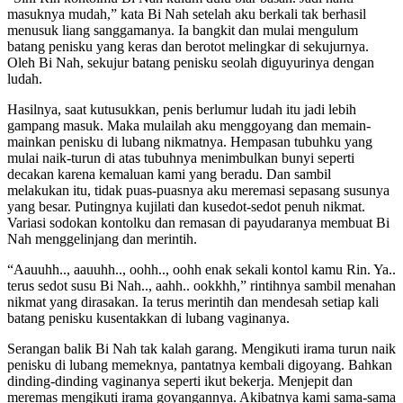
masuknya mudah,” kata Bi Nah setelah aku berkali tak berhasil
menusuk liang sanggamanya. Ia bangkit dan mulai mengulum
batang penisku yang keras dan berotot melingkar di sekujurnya.
Oleh Bi Nah, sekujur batang penisku seolah diguyurinya dengan
ludah.
Hasilnya, saat kutusukkan, penis berlumur ludah itu jadi lebih
gampang masuk. Maka mulailah aku menggoyang dan memain-
mainkan penisku di lubang nikmatnya. Hempasan tubuhku yang
mulai naik-turun di atas tubuhnya menimbulkan bunyi seperti
decakan karena kemaluan kami yang beradu. Dan sambil
melakukan itu, tidak puas-puasnya aku meremasi sepasang susunya
yang besar. Putingnya kujilati dan kusedot-sedot penuh nikmat.
Variasi sodokan kontolku dan remasan di payudaranya membuat Bi
Nah menggelinjang dan merintih.
“Aauuhh.., aauuhh.., oohh.., oohh enak sekali kontol kamu Rin. Ya..
terus sedot susu Bi Nah.., aahh.. ookkhh,” rintihnya sambil menahan
nikmat yang dirasakan. Ia terus merintih dan mendesah setiap kali
batang penisku kusentakkan di lubang vaginanya.
Serangan balik Bi Nah tak kalah garang. Mengikuti irama turun naik
penisku di lubang memeknya, pantatnya kembali digoyang. Bahkan
dinding-dinding vaginanya seperti ikut bekerja. Menjepit dan
meremas mengikuti irama goyangannya. Akibatnya kami sama-sama