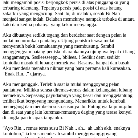
lalu mengambil posisi berjongkok persis di atas pinggangku yang
terbaring telentang. Tepatnya persis pada posisi di atas batang
zakarku yang mengacung. Saat itu, di mataku, sosok Bi Nah
menjadi sangat indah. Belahan memeknya nampak terbuka di antara
kaki dan kedua pahanya yang kekar menyangga.
Aku dibuatnya sedikit tegang dan berdebar saat dengan pelan ia
mulai menurunkan pantatnya. Ujung penisku terasa mulai
menyentuh bukit kemaluannya yang membusung. Sambil
menggenggam batang penisku diarahkannya ujungnya tepat di liang
sanggamanya. Ssslleesseepp.., bbllees..! Sedikit demi sedikit
kontolku masuk di lubang memeknya. Rasanya hangat dan basah.
Aku mendesis menahan nikmat yang baru pertama kali kurasakan.
“Enak Rin..,” ujarnya.
Aku mengangguk. Terlebih saat ia mulai menggoyang pelan
pantatnya. Milikku serasa diremas-remas dalam kehangatan lubang
memeknya. Sepasang payudaranya yang besar dan menggelantung
terlihat ikut bergoyang mengundang. Menarikku untuk kembali
memegang dan membelai susu-susunya itu. Putingnya kupilin-pilin
dan di saat yang lain kuremas-remasnya daging yang terasa kenyal
di tangkupan telapak tanganku.
“Ayo Rin.., remas terus susu Bi Nah.., ah.., ah,..shh akh, enaknya
kontolmu,” ia terus mendesah sambil menggoyang-goyang