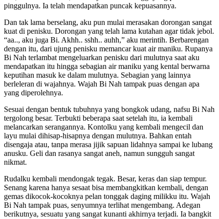
pinggulnya. Ia telah mendapatkan puncak kepuasannya.
Dan tak lama berselang, aku pun mulai merasakan dorongan sangat
kuat di penisku. Dorongan yang telah lama kutahan agar tidak jebol.
“aa.., aku juga Bi. Akhh.. sshh.. auhh,” aku merintih. Berbarengan
dengan itu, dari ujung penisku memancar kuat air maniku. Rupanya
Bi Nah terlambat mengeluarkan penisku dari mulutnya saat aku
mendapatkan itu hingga sebagian air maniku yang kental berwarna
keputihan masuk ke dalam mulutnya. Sebagian yang lainnya
berleleran di wajahnya. Wajah Bi Nah tampak puas dengan apa
yang diperolehnya.
Sesuai dengan bentuk tubuhnya yang bongkok udang, nafsu Bi Nah
tergolong besar. Terbukti beberapa saat setelah itu, ia kembali
melancarkan serangannya. Kontolku yang kembali mengecil dan
layu mulai dihisap-hisapnya dengan mulutnya. Bahkan entah
disengaja atau, tanpa merasa jijik sapuan lidahnya sampai ke lubang
anusku. Geli dan rasanya sangat aneh, namun sungguh sangat
nikmat.
Rudalku kembali mendongak tegak. Besar, keras dan siap tempur.
Senang karena hanya sesaat bisa membangkitkan kembali, dengan
gemas dikocok-kocoknya pelan tonggak daging milikku itu. Wajah
Bi Nah tampak puas, senyumnya terlihat mengembang. Adegan
berikutnya, sesuatu yang sangat kunanti akhirnya terjadi. Ia bangkit