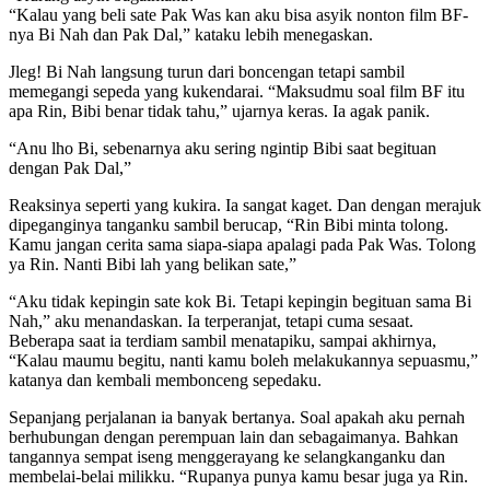
“Kalau yang beli sate Pak Was kan aku bisa asyik nonton film BF-
nya Bi Nah dan Pak Dal,” kataku lebih menegaskan.
Jleg! Bi Nah langsung turun dari boncengan tetapi sambil
memegangi sepeda yang kukendarai. “Maksudmu soal film BF itu
apa Rin, Bibi benar tidak tahu,” ujarnya keras. Ia agak panik.
“Anu lho Bi, sebenarnya aku sering ngintip Bibi saat begituan
dengan Pak Dal,”
Reaksinya seperti yang kukira. Ia sangat kaget. Dan dengan merajuk
dipeganginya tanganku sambil berucap, “Rin Bibi minta tolong.
Kamu jangan cerita sama siapa-siapa apalagi pada Pak Was. Tolong
ya Rin. Nanti Bibi lah yang belikan sate,”
“Aku tidak kepingin sate kok Bi. Tetapi kepingin begituan sama Bi
Nah,” aku menandaskan. Ia terperanjat, tetapi cuma sesaat.
Beberapa saat ia terdiam sambil menatapiku, sampai akhirnya,
“Kalau maumu begitu, nanti kamu boleh melakukannya sepuasmu,”
katanya dan kembali membonceng sepedaku.
Sepanjang perjalanan ia banyak bertanya. Soal apakah aku pernah
berhubungan dengan perempuan lain dan sebagaimanya. Bahkan
tangannya sempat iseng menggerayang ke selangkanganku dan
membelai-belai milikku. “Rupanya punya kamu besar juga ya Rin.