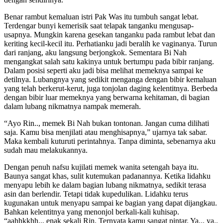
Benar rambut kemaluan istri Pak Was itu tumbuh sangat lebat.
Terdengar bunyi kemerisik saat telapak tanganku mengusap-
usapnya. Mungkin karena gesekan tanganku pada rambut lebat dan
keriting kecil-kecil itu. Perhatianku jadi beralih ke vaginanya. Turun
dari ranjang, aku langsung berjongkok. Sementara Bi Nah
mengangkat salah satu kakinya untuk bertumpu pada bibir ranjang.
Dalam posisi seperti aku jadi bisa melihat memeknya sampai ke
detilnya. Lubangnya yang sedikit menganga dengan bibir kemaluan
yang telah berkerut-kerut, juga tonjolan daging kelentitnya. Berbeda
dengan bibir luar memeknya yang berwarna kehitaman, di bagian
dalam lubang nikmatnya nampak memerah.
“Ayo Rin.., memek Bi Nah bukan tontonan. Jangan cuma dilihati
saja. Kamu bisa menjilati atau menghisapnya,” ujarnya tak sabar.
Maka kembali kuturuti perintahnya. Tanpa diminta, sebenarnya aku
sudah mau melakukannya.
Dengan penuh nafsu kujilati memek wanita setengah baya itu.
Baunya sangat khas, sulit kutemukan padanannya. Ketika lidahku
menyapu lebih ke dalam bagian lubang nikmatnya, sedikit terasa
asin dan berlendir. Tetapi tidak kupedulikan. Lidahku terus
kugunakan untuk menyapu sampai ke bagian yang dapat dijangkau.
Bahkan kelentitnya yang menonjol berkali-kali kuhisap.
“aahhkkhh.., enak sekali Rin. Ternyata kamu sangat pintar. Ya.., ya..