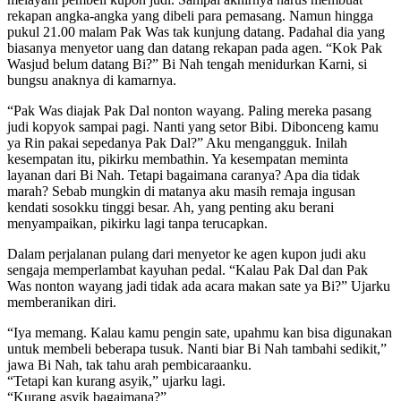
rekapan angka-angka yang dibeli para pemasang. Namun hingga
pukul 21.00 malam Pak Was tak kunjung datang. Padahal dia yang
biasanya menyetor uang dan datang rekapan pada agen. “Kok Pak
Wasjud belum datang Bi?” Bi Nah tengah menidurkan Karni, si
bungsu anaknya di kamarnya.
“Pak Was diajak Pak Dal nonton wayang. Paling mereka pasang
judi kopyok sampai pagi. Nanti yang setor Bibi. Dibonceng kamu
ya Rin pakai sepedanya Pak Dal?” Aku mengangguk. Inilah
kesempatan itu, pikirku membathin. Ya kesempatan meminta
layanan dari Bi Nah. Tetapi bagaimana caranya? Apa dia tidak
marah? Sebab mungkin di matanya aku masih remaja ingusan
kendati sosokku tinggi besar. Ah, yang penting aku berani
menyampaikan, pikirku lagi tanpa terucapkan.
Dalam perjalanan pulang dari menyetor ke agen kupon judi aku
sengaja memperlambat kayuhan pedal. “Kalau Pak Dal dan Pak
Was nonton wayang jadi tidak ada acara makan sate ya Bi?” Ujarku
memberanikan diri.
“Iya memang. Kalau kamu pengin sate, upahmu kan bisa digunakan
untuk membeli beberapa tusuk. Nanti biar Bi Nah tambahi sedikit,”
jawa Bi Nah, tak tahu arah pembicaraanku.
“Tetapi kan kurang asyik,” ujarku lagi.
“Kurang asyik bagaimana?”