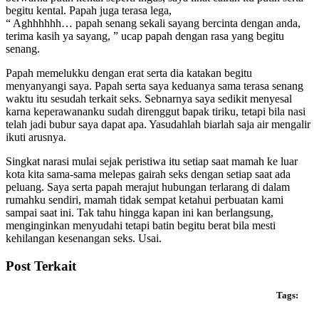
begitu kental. Papah juga terasa lega,
“ Aghhhhhh… papah senang sekali sayang bercinta dengan anda,
terima kasih ya sayang, ” ucap papah dengan rasa yang begitu
senang.
Papah memelukku dengan erat serta dia katakan begitu
menyanyangi saya. Papah serta saya keduanya sama terasa senang
waktu itu sesudah terkait seks. Sebnarnya saya sedikit menyesal
karna keperawananku sudah direnggut bapak tiriku, tetapi bila nasi
telah jadi bubur saya dapat apa. Yasudahlah biarlah saja air mengalir
ikuti arusnya.
Singkat narasi mulai sejak peristiwa itu setiap saat mamah ke luar
kota kita sama-sama melepas gairah seks dengan setiap saat ada
peluang. Saya serta papah merajut hubungan terlarang di dalam
rumahku sendiri, mamah tidak sempat ketahui perbuatan kami
sampai saat ini. Tak tahu hingga kapan ini kan berlangsung,
menginginkan menyudahi tetapi batin begitu berat bila mesti
kehilangan kesenangan seks. Usai.
Post Terkait
Tags: