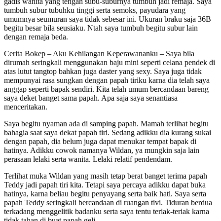
gadis wanita yang tengah subu-suburnya tumbuh jadi remaja. Saya
tumbuh subur tubuhku tinggi serta semoks, payudara yang
umumnya seumuran saya tidak sebesar ini. Ukuran braku saja 36B
begitu besar bila seusiaku. Ntah saya tumbuh begitu subur lain
dengan remaja beda.
Cerita Bokep – Aku Kehilangan Keperawananku – Saya bila
dirumah seringkali menggunakan baju mini seperti celana pendek di
atas lutut tangtop bahkan juga daster yang sexy. Saya juga tidak
mempunyai rasa sungkan dengan papah tiriku karna dia telah saya
anggap seperti bapak sendiri. Kita telah umum bercandaan bareng
saya deket banget sama papah. Apa saja saya senantiasa
menceritakan.
Saya begitu nyaman ada di samping papah. Mamah terlihat begitu
bahagia saat saya dekat papah tiri. Sedang adikku dia kurang sukai
dengan papah, dia belum juga dapat menukar tempat bapak di
hatinya. Adikku cowok namanya Wildan, ya mungkin saja lain
perasaan lelaki serta wanita. Lelaki relatif pendendam.
Terlihat muka Wildan yang masih tetap berat banget terima papah
Teddy jadi papah tiri kita. Tetapi saya percaya adikku dapat buka
hatinya, karna beliau begitu penyayang serta baik hati. Saya serta
papah Teddy seringkali bercandaan di ruangan tivi. Tiduran berdua
terkadang menggelitik badanku serta saya tentu teriak-teriak karna
tidak tahan di buat papah geli.