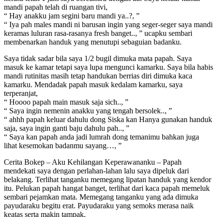
mandi papah telah di ruangan tivi,
“ Hay anakku jam segini baru mandi ya..?, ”
“ Iya pah males mandi ni barusan ingin yang seger-seger saya mandi
keramas luluran rasa-rasanya fresh banget.., ” ucapku sembari
membenarkan handuk yang menutupi sebaguian badanku.
Saya tidak sadar bila saya 1/2 bugil dimuka mata papah. Saya
masuk ke kamar tetapi saya lupa mengunci kamarku. Saya bila habis
mandi rutinitas masih tetap handukan berrias diri dimuka kaca
kamarku. Mendadak papah masuk kedalam kamarku, saya
terperanjat,
“ Hoooo papah main masuk saja sich.., ”
“ Saya ingin nemenin anakku yang tengah bersolek.., ”
“ ahhh papah keluar dahulu dong Siska kan Hanya gunakan handuk
saja, saya ingin ganti baju dahulu pah.., ”
“ Saya kan papah anda jadi lumrah dong temanimu bahkan juga
lihat kesemokan badanmu sayang…, ”
Cerita Bokep – Aku Kehilangan Keperawananku – Papah
mendekati saya dengan perlahan-lahan lalu saya dipeluk dari
belakang. Terlihat tanganku memegang lipatan handuk yang kendor
itu. Pelukan papah hangat banget, terlihat dari kaca papah memeluk
sembari pejamkan mata. Memegang tanganku yang ada dimuka
payudaraku begitu erat. Payudaraku yang semoks merasa naik
keatas serta makin tampak,