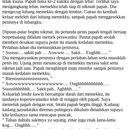
tidak kuasa. Papah buka ke-2 kakiku dengan lebar. Terlihat saya
mengangkang lebar, memekku telah siap di nikmati papah. Dia
mengecup lubang memekku dengan lembut. Cairan itu kembali
keluar meleleh dari lubang memekku, tampak papah menggesekkan
penisnya di lubangku.
Diputar-putar begitu nikmat, itu pertanda penis papah tengah bersiap
berpetualang didalam memek perawanku. Pantat papah seolah
memberi desakan supaya penis itu masuk kedalam memekku.
Perlahan-lahan dia memasukkan penisnya,
“ Sssssss… sakitt pah … Aowww…. Sakit… Eughhh…., ”
Dia menganyunkan penisnya dengan perlahan-lahan serta masuklah
penis itu. Ujung penis menancap di memekku merasa sakit serta
nikmat jadi satu. Papah menghimpit maju mundur sampai penisnya
masuk kedalam memekku,
“ Blesssssssssssssssssssss, ”
“ Aowwwwwwwwwwwwwww…. Oughhhhhhhhhhh….
Sssssshhhhhhh…. Sakit pah.. Aghhhh…, ”
Keluarlah lendir kawin bercampur darah dari memekku, itu
tandanya keperawananku telah di renggut oleh papah. Saya
memeluk papah dengan erat, birahi papah begitu tinggi. Kadang-
kadang payudaraku diremas putingnya dikulum dimainkan supaya
kita keduanya sama mencapai puncak,
“ Tahan dahulu sakitnya ya sayang, entar juga enak lama-lama
kog… Oughhh…, ”