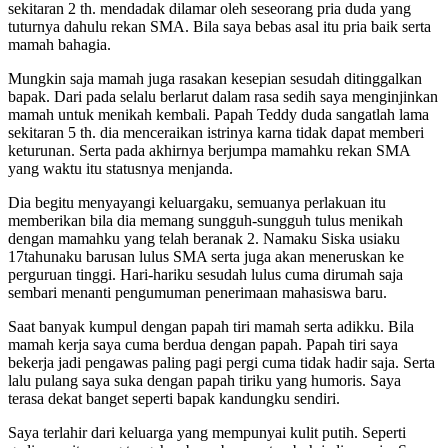
sekitaran 2 th. mendadak dilamar oleh seseorang pria duda yang
tuturnya dahulu rekan SMA. Bila saya bebas asal itu pria baik serta
mamah bahagia.
Mungkin saja mamah juga rasakan kesepian sesudah ditinggalkan
bapak. Dari pada selalu berlarut dalam rasa sedih saya menginjinkan
mamah untuk menikah kembali. Papah Teddy duda sangatlah lama
sekitaran 5 th. dia menceraikan istrinya karna tidak dapat memberi
keturunan. Serta pada akhirnya berjumpa mamahku rekan SMA
yang waktu itu statusnya menjanda.
Dia begitu menyayangi keluargaku, semuanya perlakuan itu
memberikan bila dia memang sungguh-sungguh tulus menikah
dengan mamahku yang telah beranak 2. Namaku Siska usiaku
17tahunaku barusan lulus SMA serta juga akan meneruskan ke
perguruan tinggi. Hari-hariku sesudah lulus cuma dirumah saja
sembari menanti pengumuman penerimaan mahasiswa baru.
Saat banyak kumpul dengan papah tiri mamah serta adikku. Bila
mamah kerja saya cuma berdua dengan papah. Papah tiri saya
bekerja jadi pengawas paling pagi pergi cuma tidak hadir saja. Serta
lalu pulang saya suka dengan papah tiriku yang humoris. Saya
terasa dekat banget seperti bapak kandungku sendiri.
Saya terlahir dari keluarga yang mempunyai kulit putih. Seperti