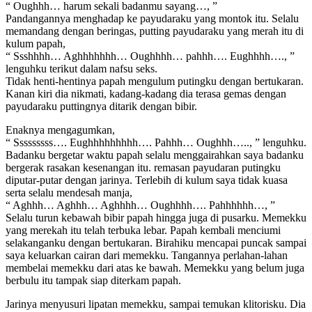
“ Oughhh… harum sekali badanmu sayang…, ”
Pandangannya menghadap ke payudaraku yang montok itu. Selalu
memandang dengan beringas, putting payudaraku yang merah itu di
kulum papah,
“ Ssshhhh… Aghhhhhhh… Oughhhh… pahhh…. Eughhhh…., ”
lenguhku terikut dalam nafsu seks.
Tidak henti-hentinya papah mengulum putingku dengan bertukaran.
Kanan kiri dia nikmati, kadang-kadang dia terasa gemas dengan
payudaraku puttingnya ditarik dengan bibir.
Enaknya mengagumkan,
“ Sssssssss…. Eughhhhhhhhh…. Pahhh… Oughhh….., ” lenguhku.
Badanku bergetar waktu papah selalu menggairahkan saya badanku
bergerak rasakan kesenangan itu. remasan payudaran putingku
diputar-putar dengan jarinya. Terlebih di kulum saya tidak kuasa
serta selalu mendesah manja,
“ Aghhh… Aghhh… Aghhhh… Oughhhh…. Pahhhhhh…, ”
Selalu turun kebawah bibir papah hingga juga di pusarku. Memekku
yang merekah itu telah terbuka lebar. Papah kembali menciumi
selakanganku dengan bertukaran. Birahiku mencapai puncak sampai
saya keluarkan cairan dari memekku. Tangannya perlahan-lahan
membelai memekku dari atas ke bawah. Memekku yang belum juga
berbulu itu tampak siap diterkam papah.
Jarinya menyusuri lipatan memekku, sampai temukan klitorisku. Dia