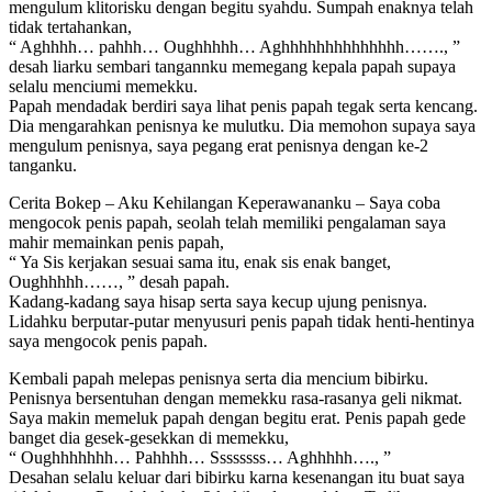
mengulum klitorisku dengan begitu syahdu. Sumpah enaknya telah
tidak tertahankan,
“ Aghhhh… pahhh… Oughhhhh… Aghhhhhhhhhhhhhh……., ”
desah liarku sembari tangannku memegang kepala papah supaya
selalu menciumi memekku.
Papah mendadak berdiri saya lihat penis papah tegak serta kencang.
Dia mengarahkan penisnya ke mulutku. Dia memohon supaya saya
mengulum penisnya, saya pegang erat penisnya dengan ke-2
tanganku.
Cerita Bokep – Aku Kehilangan Keperawananku – Saya coba
mengocok penis papah, seolah telah memiliki pengalaman saya
mahir memainkan penis papah,
“ Ya Sis kerjakan sesuai sama itu, enak sis enak banget,
Oughhhhh……, ” desah papah.
Kadang-kadang saya hisap serta saya kecup ujung penisnya.
Lidahku berputar-putar menyusuri penis papah tidak henti-hentinya
saya mengocok penis papah.
Kembali papah melepas penisnya serta dia mencium bibirku.
Penisnya bersentuhan dengan memekku rasa-rasanya geli nikmat.
Saya makin memeluk papah dengan begitu erat. Penis papah gede
banget dia gesek-gesekkan di memekku,
“ Oughhhhhhh… Pahhhh… Ssssssss… Aghhhhh…., ”
Desahan selalu keluar dari bibirku karna kesenangan itu buat saya