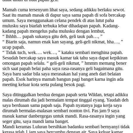
Mamah cuma tersenyum lihat saya, sedang adikku berlaku sewot.
Saat itu mamah masak di dapur saya sama papah di sofa bercakap
umum. Saya menggunakan celana pendek di atas lutut paha
mulusku saya biarlah terbuka lebar dihadapan papah. Kadang-
kadang papah mengelus paha mulusku dengan lembut,
“ Ihhhh… papah sukanya gitu deh, geli tauk pah…, ”
“ Biarin saja, namun enak kan sayang, geli-geli nikmat, hha…, ”
ucap papah.
“ Tidak tuch, wek…. wek…, ” kataku sembari menghina papah.
Sesudah bercakap saya masuk kamar tak tahu saya dapat kepikiran
omongan papah selalu. “ geli-geli nikmat, ” hmmm memang bener
sich saat papah belai paha saya rasa-rasanya geli bagaimana gitu.
Saya baru sadar bila saya merasakan hal yang aneh dari belaian
papah. Esok harinya mamah bangun pagi banget karna ingin ada
meeting keluar kota serta pulang besok pagi.
Saya ditinggalkan berdua dengan papah serta Wildan, tetapi adikku
malas dirumah dia jadi bermalam tempat tinggal eyang. Yaudah deh
saya berduaan sama papah saja. Papah nyatanya juga kerja saya
dirumah bermalas-malasan sembari nonton tivi. Pas jam 9 saya
masuk kamar danbergegas untuk mandi. Rasa-rasanya ingin yang
seger gitu, saya mandi lama banget.
Mandi keramas Luluran bersihkan badanku sembari bernyanyi tidak
kerasa telah 1 jam saya bercumbu dengan air. Saya keluar kamar