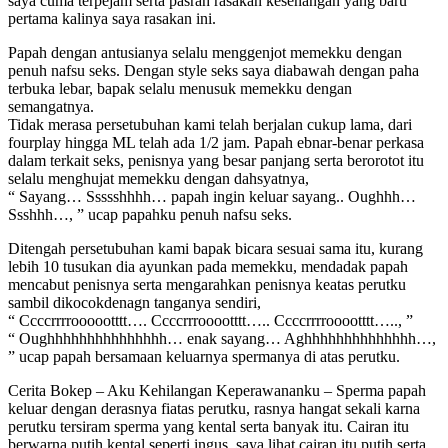
saya cuma terpejam serta pasrah rasakan kesenangan yang baru
pertama kalinya saya rasakan ini.
Papah dengan antusianya selalu menggenjot memekku dengan
penuh nafsu seks. Dengan style seks saya diabawah dengan paha
terbuka lebar, bapak selalu menusuk memekku dengan
semangatnya.
Tidak merasa persetubuhan kami telah berjalan cukup lama, dari
fourplay hingga ML telah ada 1/2 jam. Papah ebnar-benar perkasa
dalam terkait seks, penisnya yang besar panjang serta berorotot itu
selalu menghujat memekku dengan dahsyatnya,
“ Sayang… Ssssshhhh… papah ingin keluar sayang.. Oughhh…
Ssshhh…, ” ucap papahku penuh nafsu seks.
Ditengah persetubuhan kami bapak bicara sesuai sama itu, kurang
lebih 10 tusukan dia ayunkan pada memekku, mendadak papah
mencabut penisnya serta mengarahkan penisnya keatas perutku
sambil dikocokdenagn tanganya sendiri,
“ Ccccrrrroooootttt…. Ccccrrrooootttt….. Ccccrrrrooootttt….., ”
“ Oughhhhhhhhhhhhhhh… enak sayang… Aghhhhhhhhhhhhhh…,
” ucap papah bersamaan keluarnya spermanya di atas perutku.
Cerita Bokep – Aku Kehilangan Keperawananku – Sperma papah
keluar dengan derasnya fiatas perutku, rasnya hangat sekali karna
perutku tersiram sperma yang kental serta banyak itu. Cairan itu
berwarna putih kental seperti ingus, saya lihat cairan itu putih serta