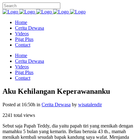
Home
Cerita Dewasa
Videos
Pijat Plus
Contact
Home
Cerita Dewasa
Videos
Pijat Plus
Contact
Aku Kehilangan Keperawananku
Posted at 16:50h
in
Cerita Dewasa
by
wisatalendir
2241 total views
Sebut saja Papah Teddy, dia yaitu papah tiri yang menikah dengan
mamahku 5 bulan yang kemarin. Beliau berusia 43 th., mamah
menikah kembali sesudah bapak kandung saya wafat. Menjanda