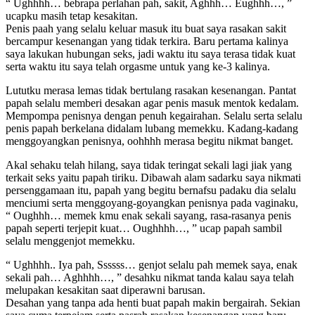
“ Ughhhh… bebrapa perlahan pah, sakit, Aghhh… Eughhh…, ”
ucapku masih tetap kesakitan.
Penis paah yang selalu keluar masuk itu buat saya rasakan sakit
bercampur kesenangan yang tidak terkira. Baru pertama kalinya
saya lakukan hubungan seks, jadi waktu itu saya terasa tidak kuat
serta waktu itu saya telah orgasme untuk yang ke-3 kalinya.
Lututku merasa lemas tidak bertulang rasakan kesenangan. Pantat
papah selalu memberi desakan agar penis masuk mentok kedalam.
Mempompa penisnya dengan penuh kegairahan. Selalu serta selalu
penis papah berkelana didalam lubang memekku. Kadang-kadang
menggoyangkan penisnya, oohhhh merasa begitu nikmat banget.
Akal sehaku telah hilang, saya tidak teringat sekali lagi jiak yang
terkait seks yaitu papah tiriku. Dibawah alam sadarku saya nikmati
persenggamaan itu, papah yang begitu bernafsu padaku dia selalu
menciumi serta menggoyang-goyangkan penisnya pada vaginaku,
“ Oughhh… memek kmu enak sekali sayang, rasa-rasanya penis
papah seperti terjepit kuat… Oughhhh…, ” ucap papah sambil
selalu menggenjot memekku.
“ Ughhhh.. Iya pah, Ssssss… genjot selalu pah memek saya, enak
sekali pah… Aghhhh…, ” desahku nikmat tanda kalau saya telah
melupakan kesakitan saat diperawni barusan.
Desahan yang tanpa ada henti buat papah makin bergairah. Sekian