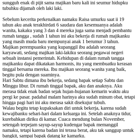
sungguh enak di pijit sama majikan baru kali ini seumur hidupku
tubuhku dijamah oleh laki laki.
Sebelum kecerita perkenalkan namaku Raisa umurku saat ii 19
tahun aku anak terakhirdati 6 saudara dan kesemuanya adalah
wanita, kakaku yang 3 dan 4 mereka juga sama menjadi pembantu
rumah tangga , sudah 1 tahun ini aku bekerja di rumah majikanku
yang masih muda baru mempunyai anak 1 berumur 3 tahun.
Majikan perempuanku yang kupanggil ibu adalah seorang
karyawati, sedang majikan laki-lakiku seorang pegawai negeri
sebuah instansi pemerintah. Kehidupan di dalam rumah tangga
majikanku dapat dikatakan harmonis, itu yang membuatku kerasan
tinggal bersama mereka. Ibu majikan seorang wanita yang baik,
begitu pula dengan suaminya.
Hari Sabtu dimana ibu bekerja, sedang bapak setiap Sabtu dan
Minggu libur. Di rumah tinggal bapak, aku dan anaknya. Aku
merasa tidak enak badan sejak hujan-hujanan kemarin waktu aku
pergi ke pasar. padahal malam harinya aku sudah minum obat, tetapi
hingga pagi hari ini aku merasa sakit disekujur tubuh.
Walau begitu tetap kupaksakan diri untuk bekerja, karena sudah
kewajibanku sehari-hari dalam keluarga ini. Setelah anaknya tidur,
kurebahkan diriku di kamar. Cuaca mendung bulan November,
setengah terpejam sayup-sayup kudengar bapak memanggil
namaku, tetapi karena badan ini terasa berat, aku tak sanggup untuk
bangkit, sampai bapak datang ke kamarku.