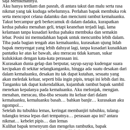
saja Menikmatinya.
Aku hanya terdiam dan pasrah, di antara takut dan malu serta rasa
nikmat yang tak kuduga sebelumnya. Perlahan bapak membuka rok
serta mencopot celana dalamku dan menciumi rambut kemaluanku.
Takut bercampur geli berkecamuk di dalam dadaku, kurapatkan
kedua pahaku menahan geli, tetapi keanehan terjadi lagi, lama
kelamaan tanpa kusadari kedua pahaku membuka dan semakin
lebar. Posisi ini memudahkan bapak untuk mencumbu lebih dalam.
Tiba pada bagian tengah atas kemaluanku, kurasakan ujung lidah
bapak menyengat yang lebih dahsyat lagi, tanpa kusadari kunaikkan
pantatku ke atas ke bawah, aku meracau tidak karuan, sukar
kulukiskan dengan kata-kata perasaan ini.
Kurasakan dunia gelap dan berputar, sayup-sayup kudengar suara
kecipakan di sekitar selangkanganku, hingga ada suatu desakan dari
dalam kemaluanku, desakan itu tak dapat kutahan, sesuatu yang
akan meledak keluar, seperti bila ingin pipis, tetapi ini lebih dari itu.
Tanganku tak dapat kukendalikan, kujambak rambut bapak sambil
menekan kepalanya pada kemaluanku. Aku melonjak, mengjan.
menahan, meracau, tiba-tiba sesuatu itu keluar dari dalam
kemaluanku, kemaluanku basah… bahkan banjir… kurasakan aku
ngompol…
Setelah itu tubuhku lemas, keringat membanjiri tubuhku, tulang-
tulangku terasa lepas dari tempatnya… perasaan apa ini? antara
nikmat… kebelet pipis… dan lemas
Kulihat bapak tersenyum dan mengelus rambutku, bapak