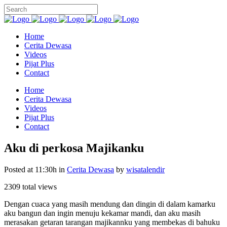
Home
Cerita Dewasa
Videos
Pijat Plus
Contact
Home
Cerita Dewasa
Videos
Pijat Plus
Contact
Aku di perkosa Majikanku
Posted at 11:30h
in
Cerita Dewasa
by
wisatalendir
2309 total views
Dengan cuaca yang masih mendung dan dingin di dalam kamarku
aku bangun dan ingin menuju kekamar mandi, dan aku masih
merasakan getaran tarangan majikannku yang membekas di bahuku