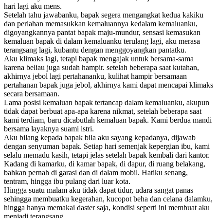
hari lagi aku mens.
Setelah tahu jawabanku, bapak segera mengangkat kedua kakiku
dan perlahan memasukkan kemaluannya kedalam kemaluanku,
digoyangkannya pantat bapak maju-mundur, sensasi kemasukan
kemaluan bapak di dalam kemaluanku terulang lagi, aku merasa
terangsang lagi, kubantu dengan menggoyangkan pantatku.
Aku klimaks lagi, tetapi bapak mengajak untuk bersama-sama
karena beliau juga sudah hampir. setelah beberapa saat kutahan,
akhirnya jebol lagi pertahananku, kulihat hampir bersamaan
pertahanan bapak juga jebol, akhirnya kami dapat mencapai klimaks
secara bersamaan.
Lama posisi kemaluan bapak tertancap dalam kemaluanku, akupun
tidak dapat berbuat apa-apa karena nikmat, setelah beberapa saat
kami terdiam, baru dicabutlah kemaluan bapak. Kami berdua mandi
bersama layaknya suami istri.
Aku bilang kepada bapak bila aku sayang kepadanya, dijawab
dengan senyuman bapak. Setiap hari semenjak kepergian ibu, kami
selalu memadu kasih, tetapi jelas setelah bapak kembali dari kantor.
Kadang di kamarku, di kamar bapak, di dapur, di ruang belakang,
bahkan pernah di garasi dan di dalam mobil. Hatiku senang,
tentram, hingga ibu pulang dari luar kota.
Hingga suatu malam aku tidak dapat tidur, udara sangat panas
sehingga membuatku kegerahan, kucopot beha dan celana dalamku,
hingga hanya memakai daster saja, kondisi seperti ini membuat aku
menjadi terangsang.