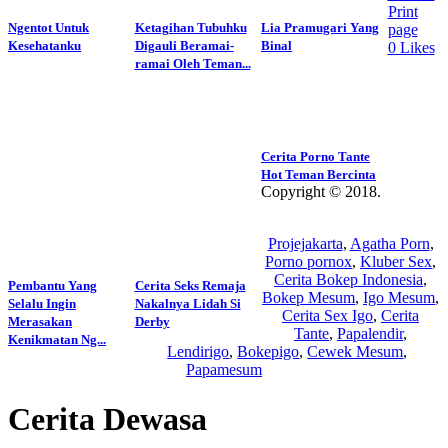
Print
Ngentot Untuk
Ketagihan Tubuhku
Lia Pramugari Yang
page
Kesehatanku
Digauli Beramai-
Binal
0
Likes
ramai Oleh Teman...
Cerita Porno Tante
Hot Teman Bercinta
Copyright © 2018.
Wisatalendir
Projejakarta
,
Agatha Porn
,
Porno pornox
,
Kluber Sex
,
Cerita Bokep Indonesia
,
Pembantu Yang
Cerita Seks Remaja
Bokep Mesum
,
Igo Mesum
,
Selalu Ingin
Nakalnya Lidah Si
Cerita Sex Igo
,
Cerita
Merasakan
Derby
Tante
,
Papalendir
,
Kenikmatan Ng...
Lendirigo
,
Bokepigo
,
Cewek Mesum
,
Papamesum
Cerita Dewasa