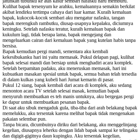
jatuhkan tubuhku ke atas kasur sembari nafasku haru memburu.
Kulihat bapak tersenyum ke arahku, kemaluannya semakin berkilat
akibat lendirku tertimpa cahaya dari luar kamar. Kuraih kemaluan
bapak, kukocok-kocok sembari aku mengatur nafasku, tangan
bapak merengkuh rambutku, diusap-usapnya kepalaku, diciumnya
keningku. Setelah nafasku teratur, kuraih kemaluan bapak dan
kukulum lagi, tidak berapa lama, bapak mengejang dan
mengeluarkan cairan dari kemaluan bapak yang kutelan habis tanpa
bersisa.
Bapak kemudian pergi mandi, sementara aku kembali
kekesibukanku hari ini yaitu memasak. Pukul delapan pagi, kulihat
bapak selesai mandi dan bersiap untuk menghadiri acara komplek.
Setelah berpamitan padaku, aku meneruskan memasak, hari ini
kubuatkan masakan spesial untuk bapak, semua bahan telah tersedia
di dalam kulkas yang kubeli hari Jumat kemarin di pasar.
Pukul 12 siang, bapak kembali dari acara di komplek, aku sedang
menonton acara TV setelah selesai masak, kemudian bapak
menyuruh membuatkan es teh manis untuknya, aku bergegas pergi
ke dapur untuk membuatkan pesanan bapak.
Di saat aku sibuk mengaduk gula, tiba-tiba dari arah belakang bapak
memelukku, aku tersentak karena melihat bapak tidak mengenakan
pakaian selembar pun.
Tanpa bicara, dicumbuinya diriku dari belakang, aku menggelinjang
kegelian, diusapnya leherku dengan lidah bapak sampai ke telingaku
dan digigit-gigitnya daun kupingku. Aku tersentak kegelian,