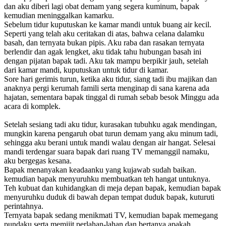
dan aku diberi lagi obat demam yang segera kuminum, bapak
kemudian meninggalkan kamarku.
Sebelum tidur kuputuskan ke kamar mandi untuk buang air kecil.
Seperti yang telah aku ceritakan di atas, bahwa celana dalamku
basah, dan ternyata bukan pipis. Aku raba dan rasakan ternyata
berlendir dan agak lengket, aku tidak tahu hubungan basah ini
dengan pijatan bapak tadi. Aku tak mampu berpikir jauh, setelah
dari kamar mandi, kuputuskan untuk tidur di kamar.
Sore hari gerimis turun, ketika aku tidur, siang tadi ibu majikan dan
anaknya pergi kerumah famili serta menginap di sana karena ada
hajatan, sementara bapak tinggal di rumah sebab besok Minggu ada
acara di komplek.
Setelah sesiang tadi aku tidur, kurasakan tubuhku agak mendingan,
mungkin karena pengaruh obat turun demam yang aku minum tadi,
sehingga aku berani untuk mandi walau dengan air hangat. Selesai
mandi terdengar suara bapak dari ruang TV memanggil namaku,
aku bergegas kesana.
Bapak menanyakan keadaanku yang kujawab sudah baikan.
kemudian bapak menyuruhku membuatkan teh hangat untuknya.
Teh kubuat dan kuhidangkan di meja depan bapak, kemudian bapak
menyuruhku duduk di bawah depan tempat duduk bapak, kuturuti
perintahnya.
Ternyata bapak sedang menikmati TV, kemudian bapak memegang
pundaku serta memijit perlahan-lahan dan bertanya apakah