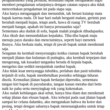
pengalamanku yang pertama, kemudian bapak mengatakan ingin
memberi pengalaman selanjutnya dengan catatan supaya aku tidak
menceritakan pengalaman ini pada siapa saja.
Aku hanya mengangguk dan menunduk, tak berani kutatap mata
bapak karena malu. Di luar hari sudah berganti malam, gerimis pun
berubah menjadi hujan, tetapi aneh, hawa di ruang TV berubah
menjadi hangat, apakah ini hanya perasaanku saja?
Sementara aku duduk di sofa, bapak malah jongkok dihadapanku.
Aku rikuh dan menundukkan kepalaku. Tiba-tiba bapak maju
menuju payu daraku dan menciuminya, seperti bayi menetek
ibunya. Aku berkata malu, tetapi di jawab bapak untuk menikmati
saja.
Sengatan itu kembali menyerangku ketika ciuman bapak berubah
menjadi jilatan dan kuluman di putingku, aku kembali terpejam dan
mengerang, tak kusadari tanganku berada di kepala bapak,
mengelus dan sedikit menjambak rambut bapak.
Aku tidak kuat menyangga tubuhku, perlahan dan pasti tubuhku
terjatuh di sofa, bapak membetulkan posisiku sehingga tiduran
disofa. Kemudian jilatan bapak berlanjut diperutku, sementara
tangan kiri bapak di payudaraku, tangan kanan meraba dari betis
naik ke paha serta menyingkap rok yang kukenakan.
Aku sudah kehilangan akal sehat, hanya bisa diam dan menikmati
setiap jilatan dan elusan bapak. Aku terkejut pada saat jilatan bapak
sampai ke celana dalamku, aku mengatakan bahwa itu kotor dan
pesing, tetapi dengan sabarnya bapak menenangkanku untuk tetap