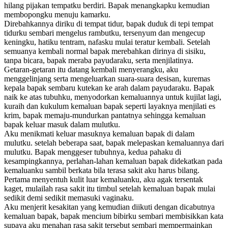
hilang pijakan tempatku berdiri. Bapak menangkapku kemudian
membopongku menuju kamarku.
Direbahkannya diriku di tempat tidur, bapak duduk di tepi tempat
tidurku sembari mengelus rambutku, tersenyum dan mengecup
keningku, hatiku tentram, nafasku mulai teratur kembali. Setelah
semuanya kembali normal bapak merebahkan dirinya di sisiku,
tanpa bicara, bapak meraba payudaraku, serta menjilatinya.
Getaran-getaran itu datang kembali menyerangku, aku
menggelinjang serta mengeluarkan suara-suara desisan, kuremas
kepala bapak sembaru kutekan ke arah dalam payudaraku. Bapak
naik ke atas tubuhku, menyodorkan kemaluannya untuk kujilat lagi,
kuraih dan kukulum kemaluan bapak seperti layaknya menjilati es
krim, bapak memaju-mundurkan pantatnya sehingga kemaluan
bapak keluar masuk dalam mulutku.
Aku menikmati keluar masuknya kemaluan bapak di dalam
mulutku. setelah beberapa saat, bapak melepaskan kemaluannya dari
mulutku. Bapak menggeser tubuhnya, kedua pahaku di
kesampingkannya, perlahan-lahan kemaluan bapak didekatkan pada
kemaluanku sambil berkata bila terasa sakit aku harus bilang.
Pertama menyentuh kulit luar kemaluanku, aku agak tersentak
kaget, mulailah rasa sakit itu timbul setelah kemaluan bapak mulai
sedikit demi sedikit memasuki vaginaku.
Aku menjerit kesakitan yang kemudian diikuti dengan dicabutnya
kemaluan bapak, bapak mencium bibirku sembari membisikkan kata
supaya aku menahan rasa sakit tersebut sembari mempermainkan