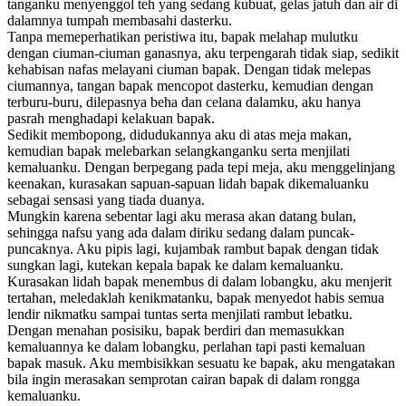
tanganku menyenggol teh yang sedang kubuat, gelas jatuh dan air di
dalamnya tumpah membasahi dasterku.
Tanpa memeperhatikan peristiwa itu, bapak melahap mulutku
dengan ciuman-ciuman ganasnya, aku terpengarah tidak siap, sedikit
kehabisan nafas melayani ciuman bapak. Dengan tidak melepas
ciumannya, tangan bapak mencopot dasterku, kemudian dengan
terburu-buru, dilepasnya beha dan celana dalamku, aku hanya
pasrah menghadapi kelakuan bapak.
Sedikit membopong, didudukannya aku di atas meja makan,
kemudian bapak melebarkan selangkanganku serta menjilati
kemaluanku. Dengan berpegang pada tepi meja, aku menggelinjang
keenakan, kurasakan sapuan-sapuan lidah bapak dikemaluanku
sebagai sensasi yang tiada duanya.
Mungkin karena sebentar lagi aku merasa akan datang bulan,
sehingga nafsu yang ada dalam diriku sedang dalam puncak-
puncaknya. Aku pipis lagi, kujambak rambut bapak dengan tidak
sungkan lagi, kutekan kepala bapak ke dalam kemaluanku.
Kurasakan lidah bapak menembus di dalam lobangku, aku menjerit
tertahan, meledaklah kenikmatanku, bapak menyedot habis semua
lendir nikmatku sampai tuntas serta menjilati rambut lebatku.
Dengan menahan posisiku, bapak berdiri dan memasukkan
kemaluannya ke dalam lobangku, perlahan tapi pasti kemaluan
bapak masuk. Aku membisikkan sesuatu ke bapak, aku mengatakan
bila ingin merasakan semprotan cairan bapak di dalam rongga
kemaluanku.