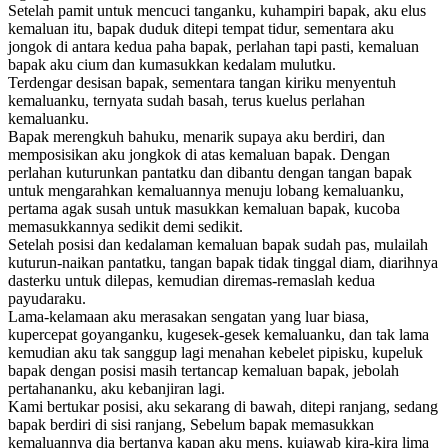
Setelah pamit untuk mencuci tanganku, kuhampiri bapak, aku elus
kemaluan itu, bapak duduk ditepi tempat tidur, sementara aku
jongok di antara kedua paha bapak, perlahan tapi pasti, kemaluan
bapak aku cium dan kumasukkan kedalam mulutku.
Terdengar desisan bapak, sementara tangan kiriku menyentuh
kemaluanku, ternyata sudah basah, terus kuelus perlahan
kemaluanku.
Bapak merengkuh bahuku, menarik supaya aku berdiri, dan
memposisikan aku jongkok di atas kemaluan bapak. Dengan
perlahan kuturunkan pantatku dan dibantu dengan tangan bapak
untuk mengarahkan kemaluannya menuju lobang kemaluanku,
pertama agak susah untuk masukkan kemaluan bapak, kucoba
memasukkannya sedikit demi sedikit.
Setelah posisi dan kedalaman kemaluan bapak sudah pas, mulailah
kuturun-naikan pantatku, tangan bapak tidak tinggal diam, diarihnya
dasterku untuk dilepas, kemudian diremas-remaslah kedua
payudaraku.
Lama-kelamaan aku merasakan sengatan yang luar biasa,
kupercepat goyanganku, kugesek-gesek kemaluanku, dan tak lama
kemudian aku tak sanggup lagi menahan kebelet pipisku, kupeluk
bapak dengan posisi masih tertancap kemaluan bapak, jebolah
pertahananku, aku kebanjiran lagi.
Kami bertukar posisi, aku sekarang di bawah, ditepi ranjang, sedang
bapak berdiri di sisi ranjang, Sebelum bapak memasukkan
kemaluannya dia bertanya kapan aku mens, kujawab kira-kira lima