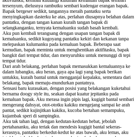
aktivitasku, kembali kuulangi kuluman kemaluan bapak sembari
tersenyum, dielusnya rambutku sembari kudengar erangan bapak.
Bapak bergeser sedikit, tangannya meraih pantatku serta
menyingkapkan dasterku ke atas, perlahan diusapnya belahan dalam
pantatku, dengan tangan kanan kuraih tangan bapak di
selangkanganku, ternyata kemaluanku sudah basah kembali.
Aku pun kembali terangsang dengan usapan tangan bapak di
kemaluanku, sedikit kugoyang pantatku kekiri dan kekanan tanpa
melepaskan kulumanku pada kemaluan bapak. Beberapa saat
kemudian, bapak meminta untuk menghentikan aktifitasku, bapak
bangkit dari tempat tidur, dan menyuruhku untuk menunggi di tepi
tempat tidur.
Dari arah belakang, perlahan bapak memasukkan kemaluannya ke
dalam lubangku, aku heran, gaya apa lagi yang bapak berikan
untukku, kuraih bantal untuk mengganjal kepalaku, sementara dari
belakang, bapak memaju-mundurkan pantatnya.
Sensasi baru kurasakan, dengan posisi yang belakangan kuketahui
bernama doogy style itu, seakan dapat kuatur jepitanku pada
kemaluan bapak. Aku merasa ingin pipis lagi, kugigit bantal sembari
mengerang dahsyat, otot-ototku kakiku mengejang sampai ke arah
pantat, sedikit kujinjitkan kakiku, kucoba bertahan semampuku,
kujambak speri di sampingku.
Aku tak tahan lagi, dengan kedutan-kedutan hebat, jebolah
pertahananku, aku teriak dan mendesis kugigit bantal sekeras-
kerasnya, pantatku berkedut-kedut ke atas bawah, aku lemas, aku