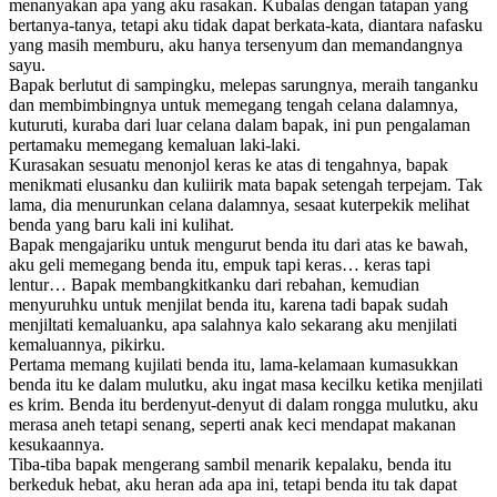
menanyakan apa yang aku rasakan. Kubalas dengan tatapan yang
bertanya-tanya, tetapi aku tidak dapat berkata-kata, diantara nafasku
yang masih memburu, aku hanya tersenyum dan memandangnya
sayu.
Bapak berlutut di sampingku, melepas sarungnya, meraih tanganku
dan membimbingnya untuk memegang tengah celana dalamnya,
kuturuti, kuraba dari luar celana dalam bapak, ini pun pengalaman
pertamaku memegang kemaluan laki-laki.
Kurasakan sesuatu menonjol keras ke atas di tengahnya, bapak
menikmati elusanku dan kuliirik mata bapak setengah terpejam. Tak
lama, dia menurunkan celana dalamnya, sesaat kuterpekik melihat
benda yang baru kali ini kulihat.
Bapak mengajariku untuk mengurut benda itu dari atas ke bawah,
aku geli memegang benda itu, empuk tapi keras… keras tapi
lentur… Bapak membangkitkanku dari rebahan, kemudian
menyuruhku untuk menjilat benda itu, karena tadi bapak sudah
menjiltati kemaluanku, apa salahnya kalo sekarang aku menjilati
kemaluannya, pikirku.
Pertama memang kujilati benda itu, lama-kelamaan kumasukkan
benda itu ke dalam mulutku, aku ingat masa kecilku ketika menjilati
es krim. Benda itu berdenyut-denyut di dalam rongga mulutku, aku
merasa aneh tetapi senang, seperti anak keci mendapat makanan
kesukaannya.
Tiba-tiba bapak mengerang sambil menarik kepalaku, benda itu
berkeduk hebat, aku heran ada apa ini, tetapi benda itu tak dapat