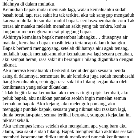
lidahnya di dalam mulutku.
Kemudian bapak mulai menusuk lagi, walau kemaluanku sudah
basah total. tapi rasa sakit itu tak terkira, aku tak sanggup mengaduh
karena mulutku tersumbat mulut bapak. ceritasexpembantu.com Tak
terasa air mataku meleleh menahan sakit yang tak terkira, kedua
tanganku mencengkeram erat pinggang bapak.
Akhirnya kemaluan bapak menembus lubangku… diusapnya air
mataku, kemaluan bapak masih tetap tertancap dalam lubangku.
Bapak berhenti menggoyang, setelah dilihatnya aku agak tenang,
mulailah bapak memaju-mundur kemaluannya lagi secara perlahan,
aku sempat heran, rasa sakit itu berangsur hilang digantikan dengan
nikmat.
Aku merasa kemaluanku berkedut-kedut dengan sesuatu benda
asing di dalamnya, sementara itu air lendirku juga sudah membasahi
liang kemaluanku, sehingga rasa sakit itu hilang tergantikan oleh
kenikmatan yang sukar dikatakan.
Tidak begitu lama kemudian aku merasa ingin pipis kembali, aku
peluk bapak, aku naikkan pantatku seolah ingin menelan semua
kemaluan bapak. Aku kejang, aku melenguh panjang, aku
menggigit pundak bapak, sesuatu yang nikmat aku rasakan lagi,
dunia berputar-putar, semua terlihat berputar, sungguh kejadian ini
nikmat sekali.
Aku terhempas lemas setelah aku mengalami apa yang baru aku
alami, rasa sakit sudah hilang. Bapak menghentikan aktifitas seakan
memberi kesempatan diriku untuk menikmati puncak kenikmatan