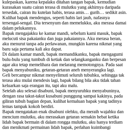
kulepaskan, karena kepalaku ditahan tangan bapak, kemudian
kurasakan suatu cairan terasa di mulutku yang akhirnya daripada
tersedak, cairan itu kutelan habis, terasa amis… gurih… sedikit asin.
Kulihat bapak mendengus, seperti habis lari jauh, nafasnya
tersengal-sengal. Dia tersenyum dan memelukku, aku merasa damai
dalam pelukannya.
Bapak mengajakku ke kamar mandi, sebelum kami masuk, bapak
melucuti sisa pakaianku dan juga pakaiannya. Aku merasa heran,
aku menurut tanpa ada perlawanan, mungkin karena nikmat yang
baru saja pertama kali aku dapat.
Di dalam kamar mandi, bapak memandikanku, bapak mengagumi
bulu-bulu yang tumbuh di ketiak dan selangkanganku dan berpesan
agar aku tetap memelihara dan melarang memotongnya. Pada saat
bapak menyabuniku, getaran-getaran aneh menyerangku lagi.
Geli bercampur nikmat menyelimuti seluruh tubuhku, sehingga tak
terasa aku mulai mendesis lagi, bapak bilang bila aku tidak tahan
keluarkan saja erangan itu, tapi aku malu.
Setelah aku selesai disabuni, bapak menyuruhku menyabuninya,
dengan rasa takut-takut kusabuni punggung sampai kakinya, pada
giliran tubuh bagian depan, kulihat kemaluan bapak yang tadinya
lemas tampak kokoh berdiri.
Bapak mengatakan enak disabuni olehku, dia meraih wajahku dan
mencium mulutku, aku merasakan getaran semakin hebat ketika
lidah bapak bermain di dalam rongga mulutku, aku hanya terdiam
dan menikmati permainan lidah bapak, perlahan kuimbangi