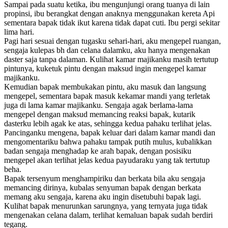
Sampai pada suatu ketika, ibu mengunjungi orang tuanya di lain
propinsi, ibu berangkat dengan anaknya menggunakan kereta Api
sementara bapak tidak ikut karena tidak dapat cuti. Ibu pergi sekitar
lima hari.
Pagi hari sesuai dengan tugasku sehari-hari, aku mengepel ruangan,
sengaja kulepas bh dan celana dalamku, aku hanya mengenakan
daster saja tanpa dalaman. Kulihat kamar majikanku masih tertutup
pintunya, kuketuk pintu dengan maksud ingin mengepel kamar
majikanku.
Kemudian bapak membukakan pintu, aku masuk dan langsung
mengepel, sementara bapak masuk kekamar mandi yang terletak
juga di lama kamar majikanku. Sengaja agak berlama-lama
mengepel dengan maksud memancing reaksi bapak, kutarik
dasterku lebih agak ke atas, sehingga kedua pahaku terlihat jelas.
Pancinganku mengena, bapak keluar dari dalam kamar mandi dan
mengomentariku bahwa pahaku tampak putih mulus, kubalikkan
badan sengaja menghadap ke arah bapak, dengan posisiku
mengepel akan terlihat jelas kedua payudaraku yang tak tertutup
beha.
Bapak tersenyum menghampiriku dan berkata bila aku sengaja
memancing dirinya, kubalas senyuman bapak dengan berkata
memang aku sengaja, karena aku ingin disetubuhi bapak lagi.
Kulihat bapak menurunkan sarungnya, yang ternyata juga tidak
mengenakan celana dalam, terlihat kemaluan bapak sudah berdiri
tegang.