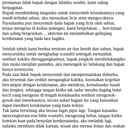
permainan lidah bapak dengan lidahku sendiri, kami saling
berpagutan.
Bapak membimbing tanganku untuk menyentuh kemaluannya yang
masih terbalut sabun, aku merasakan licin serta mengocoknya.
Payudaraku pun menyentuh dada bapak yang licin oleh sabun,
terasa mengeras di kedua putingku, kami berpelukan… berciuman
dan saling bergesekan… aktivitas ini menimbulkan gelinjang
kenikmatan yang tiada tara bagiku.
Setelah tubuh kami berdua tersiram air dan bersih dari sabun, bapak
menyuruhku untuk menghadap wastafel setengah menunduk
sembari kakiku direnggangkannya, bapak jongkok membelakangiku
dan mulai menjilati pantatku, aku menengok ke belakang dan bapak
hanya tersenyum.
Pada saat lidah bapak menyentuh dan mempermainkan duburku,
aku tersentak dan sedikit mengangkat kakiku, kurasakan kegelian
bercampur dengan kenikmatan, aku mendesis, kemaluanku basah
dan lengket, sehingga tangan kiriku tak sadar meraba daging bulat
kecil yang mengeras di tengah kemaluanku sembari mengosok-
gosok dan menekannya, secara naluri bagian itu yang kurasakan
dapat memberi kenikmatan yang tiada terkira.
Tak lama berselang aku berasa ingin pipis lagi. Tangan kananku
mencengkeram erat bibir wastafel, mengerang hebat, tangan kiriku
kutekan kuat pada benjolan kenikmatanku, aku meladak lagi,
nafasku memburu tidak karuan, sesaat aku merasa lemas dan seakan