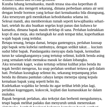
Kuraba lubang kemaluanku, masih terasa sisa-sisa keperihan di
dalamnya, aku mengerti sekarang, dimana perbedaan antara air seni
dengan lendir hormon yang keluar dari kemaluanku bila dirangsang,
Aku tersenyum geli memikirkan kebodohanku selama ini.
Selesai mandi, aku membereskan rumah seperti kewajibanku sehari-
hari, setelah itu aku buatkan segelas kopi panas dan kubawa ke
kamarku, dimana bapak masih terlelap di sana. Perlahan kuletakkan
kopi di atas meja, aku melangkah ke arah tempat tidur, kuperhatikan
wajah bapak yang tertidur.
Betapa tenang, betapa damai, betapa gantengnya, perlahan kuusap
pipi bapak serta kubelai rambutnya, dengan sedikit takut… kucium
sudut bibir bapak. Pandanganku menyapu dada bapak, kemudian
turun ke salangkangannya yang tertutup selimut, kulirik benda asing
yang semalam telah memaksa masuk ke dalam lobangku.
Aku tersentak kaget, walau tertutup selimut kulihat jelas benda itu
tegak berdiri mengeras, ku usap perlahan sembari tertawa geli dalam
hati. Perlahan kusingkap selimut itu, sekarang terpampang jelas
benda itu dimana pantulan cahaya lampu menerpa ujung kepala
kemaluan bapak yang seperti helm itu.
Kudekatkan wajahku ke benda itu agar terlihat lebih jelas lagi,
perlahan kugenggam, kukocok, kujilati dan kumasukkan ke dalam
mulutku.
Bapak bergerak perlahan, aku terkejut dan berhenti mengulumnya,
tetapi bapak melihat padaku dan menyuruh untuk meneruskan