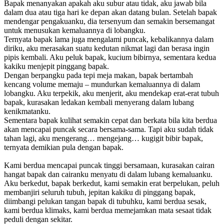
Bapak menanyakan apakah aku subur atau tidak, aku jawab bila
dalam dua atau tiga hari ke depan akan datang bulan. Setelah bapak
mendengar pengakuanku, dia tersenyum dan semakin bersemangat
untuk menusukan kemaluannya di lobangku.
Ternyata bapak lama juga mengalami puncak, kebalikannya dalam
diriku, aku merasakan suatu kedutan nikmat lagi dan berasa ingin
pipis kembali. Aku peluk bapak, kucium bibirnya, sementara kedua
kakiku menjepit pinggang bapak.
Dengan berpangku pada tepi meja makan, bapak bertambah
kencang volume memaju – mundurkan kemaluannya di dalam
lobangku. Aku terpekik, aku menjerit, aku mendekap erat-erat tubuh
bapak, kurasakan ledakan kembali menyerang dalam lubang
kenikmatanku.
Sementara bapak kulihat semakin cepat dan berkata bila kita berdua
akan mencapai puncak secara bersama-sama. Tapi aku sudah tidak
tahan lagi, aku mengerang… mengejang… kugigit bibir bapak,
ternyata demikian pula dengan bapak.
Kami berdua mencapai puncak tinggi bersamaan, kurasakan cairan
hangat bapak dan cairanku menyatu di dalam lubang kemaluanku.
Aku berkedut, bapak berkedut, kami semakin erat berpelukan, peluh
membanjiri seluruh tubuh, jepitan kakiku di pinggang bapak,
diimbangi pelukan tangan bapak di tubuhku, kami berdua sesak,
kami berdua klimaks, kami berdua memejamkan mata sesaat tidak
peduli dengan sekitar.