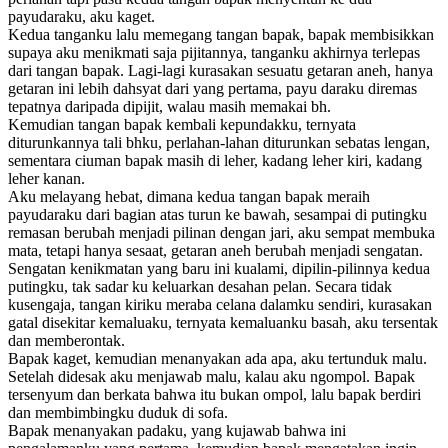
payudaraku, aku kaget.
Kedua tanganku lalu memegang tangan bapak, bapak membisikkan
supaya aku menikmati saja pijitannya, tanganku akhirnya terlepas
dari tangan bapak. Lagi-lagi kurasakan sesuatu getaran aneh, hanya
getaran ini lebih dahsyat dari yang pertama, payu daraku diremas
tepatnya daripada dipijit, walau masih memakai bh.
Kemudian tangan bapak kembali kepundakku, ternyata
diturunkannya tali bhku, perlahan-lahan diturunkan sebatas lengan,
sementara ciuman bapak masih di leher, kadang leher kiri, kadang
leher kanan.
Aku melayang hebat, dimana kedua tangan bapak meraih
payudaraku dari bagian atas turun ke bawah, sesampai di putingku
remasan berubah menjadi pilinan dengan jari, aku sempat membuka
mata, tetapi hanya sesaat, getaran aneh berubah menjadi sengatan.
Sengatan kenikmatan yang baru ini kualami, dipilin-pilinnya kedua
putingku, tak sadar ku keluarkan desahan pelan. Secara tidak
kusengaja, tangan kiriku meraba celana dalamku sendiri, kurasakan
gatal disekitar kemaluaku, ternyata kemaluanku basah, aku tersentak
dan memberontak.
Bapak kaget, kemudian menanyakan ada apa, aku tertunduk malu.
Setelah didesak aku menjawab malu, kalau aku ngompol. Bapak
tersenyum dan berkata bahwa itu bukan ompol, lalu bapak berdiri
dan membimbingku duduk di sofa.
Bapak menanyakan padaku, yang kujawab bahwa ini