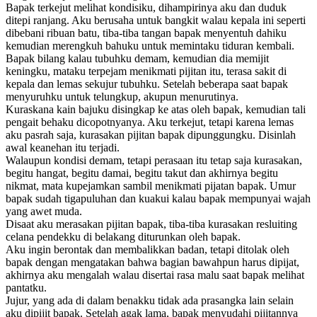
Bapak terkejut melihat kondisiku, dihampirinya aku dan duduk
ditepi ranjang. Aku berusaha untuk bangkit walau kepala ini seperti
dibebani ribuan batu, tiba-tiba tangan bapak menyentuh dahiku
kemudian merengkuh bahuku untuk memintaku tiduran kembali.
Bapak bilang kalau tubuhku demam, kemudian dia memijit
keningku, mataku terpejam menikmati pijitan itu, terasa sakit di
kepala dan lemas sekujur tubuhku. Setelah beberapa saat bapak
menyuruhku untuk telungkup, akupun menurutinya.
Kuraskana kain bajuku disingkap ke atas oleh bapak, kemudian tali
pengait behaku dicopotnyanya. Aku terkejut, tetapi karena lemas
aku pasrah saja, kurasakan pijitan bapak dipunggungku. Disinlah
awal keanehan itu terjadi.
Walaupun kondisi demam, tetapi perasaan itu tetap saja kurasakan,
begitu hangat, begitu damai, begitu takut dan akhirnya begitu
nikmat, mata kupejamkan sambil menikmati pijatan bapak. Umur
bapak sudah tigapuluhan dan kuakui kalau bapak mempunyai wajah
yang awet muda.
Disaat aku merasakan pijitan bapak, tiba-tiba kurasakan resluiting
celana pendekku di belakang diturunkan oleh bapak.
Aku ingin berontak dan membalikkan badan, tetapi ditolak oleh
bapak dengan mengatakan bahwa bagian bawahpun harus dipijat,
akhirnya aku mengalah walau disertai rasa malu saat bapak melihat
pantatku.
Jujur, yang ada di dalam benakku tidak ada prasangka lain selain
aku dipijit bapak. Setelah agak lama, bapak menyudahi pijitannya