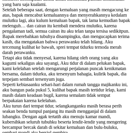
yang baru saja kualami.
Setelah beberapa saat, dengan kemaluan yang masih mengacung ke
atas, bapak mencabut kemaluannya dan menyerahkannya kedalam
mulutku lagi, aku kulum kemaluan bapak, tak lama kemudian bapak
melenguh… dan cairan itu kembali mendera mulutku, karena
pengalaman tadi, semua cairan itu aku telan tanpa tersisa sedikitpun.
Bapak merebahkan tubuhya disampingku, dan mengucapkan terima
kasih, dia mengatakan bahwa perawanku telah hilang. Aku
tercenung kulihat ke bawah, sprei tempat tidurku ternoda merah
darah perawanku.
Tetapi aku tidak menyesal, karena hilang oleh orang yang aku
kagumi sekaligus aku sayangi, Aku tidur di dalam pelukan bapak,
kami kelelahan setelah mengarungi perjalanan puncak kenikmatan
bersama, dalam tidurku, aku tersenyum bahagia, kulirik bapak, dia
terpejam sembari tersenyum juga.
Seperti kebiasaanku sehari-hari dalam rumah tangga majikanku ini,
aku bangun pada pukul 5, kulihat bapak masih tertidur lelap, kami
masih dalam keadaan bugil, karena semalam tidak sempat
berpakaian karena kelelahan.
Aku turun dari tempat tidur, selangkanganku masih berasa perih
seakan benda tumpul panjang itu masih mengganjal di dalam
lubangku. Dengan agak tertatih aku menuju kamar mandi,
kubersihkan seluruh tubuhku beserta lendir-lendir yang mengering
bercampur bercak darah di sekitar kemaluan dan bulu-buluku,
sembari mandi aku bersiul gembira.