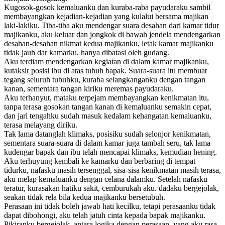
Kugosok-gosok kemaluanku dan kuraba-raba payudaraku sambil
membayangkan kejadian-kejadian yang kulalui bersama majikan
laki-lakiku. Tiba-tiba aku mendengar suara desahan dari kamar tidur
majikanku, aku keluar dan jongkok di bawah jendela mendengarkan
desahan-desahan nikmat kedua majikanku, letak kamar majikanku
tidak jauh dar kamarku, hanya dibatasi oleh gudang.
Aku terdiam mendengarkan kegiatan di dalam kamar majikanku,
kutaksir posisi ibu di atas tubuh bapak. Suara-suara itu membuat
tegang seluruh tubuhku, kuraba selangkanganku dengan tangan
kanan, sementara tangan kiriku meremas payudaraku.
Aku terhanyut, mataku terpejam membayangkan kenikmatan itu,
tanpa terasa gosokan tangan kanan di kemaluanku semakin cepat,
dan jari tengahku sudah masuk kedalam kehangatan kemaluanku,
terasa melayang diriku.
Tak lama datanglah klimaks, posisiku sudah selonjor kenikmatan,
sementara suara-suara di dalam kamar juga tambah seru, tak lama
kudengar bapak dan ibu telah mencapai klimaks, kemudian hening.
Aku terhuyung kembali ke kamarku dan berbaring di tempat
tidurku, nafasku masih tersenggal, sisa-sisa kenikmatan masih terasa,
aku melap kemaluanku dengan celana dalamku. Setelah nafasku
teratur, kurasakan hatiku sakit, cemburukah aku. dadaku bergejolak,
seakan tidak rela bila kedua majikanku bersetubuh.
Perasaan ini tidak boleh jawab hati kecilku, tetapi perasaanku tidak
dapat dibohongi, aku telah jatuh cinta kepada bapak majikanku.
Pikiranku bergejolak, antara logika dengan perasaan, yang aku rasa