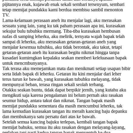
pijitannya enak, kujawab enak sekali sembari tersenyum, sembari
tetap memijat pundakku kami berdua membisu sambil menonton
TV.
Lama-kelamaan perasaan aneh itu menjalar lagi, aku merasakan
sesuatu yang lain, yang ku tak paham perasaan apa ini, kurasakan
sekujur bulu tubuhku mermang. Tiba-tiba kurasakan hembusan
nafas di samping leherku, aku melirik, ternyata wajah bapak telah
sampai di leherku, aku merasakan getaran-getaran aneh yang
menjalar kesemua tubuhku, aku tidak berontak, aku takut, tetapi
getaran-getaran aneh itu kurasakan begitu nikmat hingga tanpa
kusadari kumirngkan kepalaku seakan memberi keleluasaan bapak
untuk mencmbunyanya.
Tak terasa aku memejamkan mata dan menikmati setiap usapan bibir
serta lidah bapak di leherku. Getaran itu kini menjalar dari leher
terus turun ke bawah, yang kurasakan tubuhku melayang, tidak
mempunyai beban, terasa ringan sekali seolah terbang.
Otakku seakan buntu, tidak dapat berpikir jernih, yang kutahu aku
mengikuti saja karena pengalaman ini belum pernah aku rasakan
seumur hidup, antara takut dan nikmat. Tangan bapak masih
memijat pundakku sementara dia masih mencumbui leherku, tak
lama kemudian kurasakan tangan itu meraih kancing baju depanku
dan membukanya satu persatu dari atas ke bawah.
Setelah semua kancing bajuku terlepas, kembali tangan bapak
memijat bahuku, semua itu aku rasakan dengan melayang-layang,
perlahan tapi pasti kedua tangan bapak menyentuh ke dua