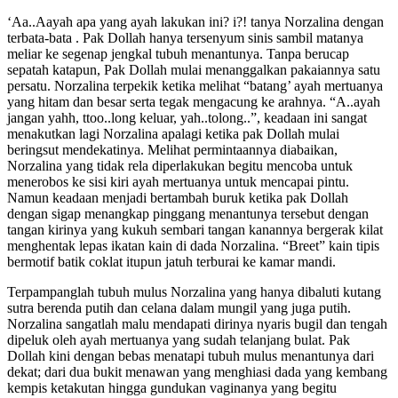
‘Aa..Aayah apa yang ayah lakukan ini? i?! tanya Norzalina dengan
terbata-bata . Pak Dollah hanya tersenyum sinis sambil matanya
meliar ke segenap jengkal tubuh menantunya. Tanpa berucap
sepatah katapun, Pak Dollah mulai menanggalkan pakaiannya satu
persatu. Norzalina terpekik ketika melihat “batang’ ayah mertuanya
yang hitam dan besar serta tegak mengacung ke arahnya. “A..ayah
jangan yahh, ttoo..long keluar, yah..tolong..”, keadaan ini sangat
menakutkan lagi Norzalina apalagi ketika pak Dollah mulai
beringsut mendekatinya. Melihat permintaannya diabaikan,
Norzalina yang tidak rela diperlakukan begitu mencoba untuk
menerobos ke sisi kiri ayah mertuanya untuk mencapai pintu.
Namun keadaan menjadi bertambah buruk ketika pak Dollah
dengan sigap menangkap pinggang menantunya tersebut dengan
tangan kirinya yang kukuh sembari tangan kanannya bergerak kilat
menghentak lepas ikatan kain di dada Norzalina. “Breet” kain tipis
bermotif batik coklat itupun jatuh terburai ke kamar mandi.
Terpampanglah tubuh mulus Norzalina yang hanya dibaluti kutang
sutra berenda putih dan celana dalam mungil yang juga putih.
Norzalina sangatlah malu mendapati dirinya nyaris bugil dan tengah
dipeluk oleh ayah mertuanya yang sudah telanjang bulat. Pak
Dollah kini dengan bebas menatapi tubuh mulus menantunya dari
dekat; dari dua bukit menawan yang menghiasi dada yang kembang
kempis ketakutan hingga gundukan vaginanya yang begitu