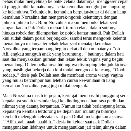
bebas mulai menyelinap ke balik celana dalamnya, menggeser cepat
di pinggir bibir kemaluannya serta kemudian menghujam langsung
ke kelentitnya. Telunjuk itu kemudian berputar-butar di dalam liang
kemaluan Norzalina dan mengorek-ngorek kelentitnya dengan
pilinan-pilinan liar. Bibir Norzalina makin membuka lebar saat
tangan kanan Pak Dollah menarik turun celana dalam sutranya
hingga robek dan dilemparkan ke pojok kamar mandi. Pak Dollah
kini sudah dalam posisi berjongkok, sambil terus mengorek kelentit
menantunya matanya terbeliak lebar saat menatap kemaluan
Norzalina yang terpampang begitu dekat di depan matanya. “oh.
Ali, engkau sungguh anak yang beruntung ..” batinnya dalam hati
saat dia menyaksikan guratan dan lekak-lekuk vagina yang begitu
menantang. Di tempelkannya hidungnya disamping telunjuk kirinya
yang masih giat bekerja dan kini mulai mengocok kencang. “Oooh..
sedaap..” desis pak Dollah saat dia membaui aroma wangi vagina
yang mulai bercampur bau lelehan cairan kewanitaan di liang
kemaluan Norzalina yang juga mulai bengkak.
Mata Norzalina masih terpejam, keringat membasahi punggung serta
kepalanya sudah tersandar lagi ke dinding menahan rasa perih dan
nikmat yang datang bergantian. Namun itu tidak berlangsung lama,
kepalanya kembali terdorong ke depan dan mulutnya bibirnya
kembali melenguh kelezatan saat pak Dollah melanjutkan aksinya.
“”Aiiih..aah..aaah..aaahhh..” desis itu keluar saat pak Dollah
menggunakan lidahnya untuk menggantikan jari telunjuknya dalam