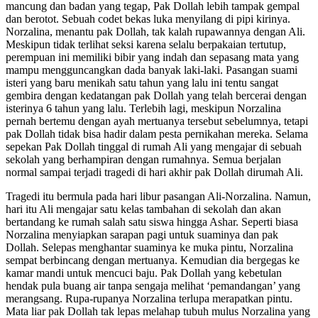
mancung dan badan yang tegap, Pak Dollah lebih tampak gempal
dan berotot. Sebuah codet bekas luka menyilang di pipi kirinya.
Norzalina, menantu pak Dollah, tak kalah rupawannya dengan Ali.
Meskipun tidak terlihat seksi karena selalu berpakaian tertutup,
perempuan ini memiliki bibir yang indah dan sepasang mata yang
mampu mengguncangkan dada banyak laki-laki. Pasangan suami
isteri yang baru menikah satu tahun yang lalu ini tentu sangat
gembira dengan kedatangan pak Dollah yang telah bercerai dengan
isterinya 6 tahun yang lalu. Terlebih lagi, meskipun Norzalina
pernah bertemu dengan ayah mertuanya tersebut sebelumnya, tetapi
pak Dollah tidak bisa hadir dalam pesta pernikahan mereka. Selama
sepekan Pak Dollah tinggal di rumah Ali yang mengajar di sebuah
sekolah yang berhampiran dengan rumahnya. Semua berjalan
normal sampai terjadi tragedi di hari akhir pak Dollah dirumah Ali.
Tragedi itu bermula pada hari libur pasangan Ali-Norzalina. Namun,
hari itu Ali mengajar satu kelas tambahan di sekolah dan akan
bertandang ke rumah salah satu siswa hingga Ashar. Seperti biasa
Norzalina menyiapkan sarapan pagi untuk suaminya dan pak
Dollah. Selepas menghantar suaminya ke muka pintu, Norzalina
sempat berbincang dengan mertuanya. Kemudian dia bergegas ke
kamar mandi untuk mencuci baju. Pak Dollah yang kebetulan
hendak pula buang air tanpa sengaja melihat ‘pemandangan’ yang
merangsang. Rupa-rupanya Norzalina terlupa merapatkan pintu.
Mata liar pak Dollah tak lepas melahap tubuh mulus Norzalina yang