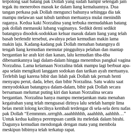
terpotong saat batang pak Dollah yang sudah hampir setengah jam
tegak itu menerobos masuk ke dalam liang kemaluannya. Dua
tangan perkasa pak Dollah mengunci bahunya sehingga dia tak
mampu melawan saat tubuh tambun mertuanya mulai menindih
raganya. Kedua kaki Norzalina yang terbuka memudahkan batang
pak dollah memasuki lubang vaginanya. Sedikit demi sedikit
batangnya disodok-sodokkan keluar masuk dalam liang yang telah
basah berlendir tersebut, awalnya pelan kemudian makin lama
makin laju. Kadang-kadang pak Dollah menahan batangnya di
tengah liang kemudian memutar pinggulnya pelahan dan mantap
bergantian ke arah kiri dan kanan, lalu kemudian tiba-tiba
dibenamkannya lagi dalam-dalam hingga menembus pangkal vagina
Norzalina. Lama kelamaan Norzalina tidak mampu lagi berbuat apa-
apa selain mengikuti langgam sodokan dan tarikan ayah mertuanya.
Terlebih lagi karena bibir dan lidah pak Dollah tak pernah henti
menyapu perut, dada, leher, dan bibir Norzalina. Satu waktu saat
menyodokkan batangnya dalam-dalam, bibir pak Dollah secara
bersamaan melumat puting kiri dan kanan Norzalina secara
bergantian. Norzalina hanya mampu memejamkan mata menahan
kegairahan yang telah menguasai dirinya lalu setelah hampir lima
belas menit lolong kecilnya kembali terdengar di sela-sela deru nafas
pak Dollah “Eemmmm..urrrghh..aaahhhhhh, aaahhhh, aahhhh…”
Untuk kedua kalinya perempuan cantik itu meledak dalam birahi.
Dagunya kemudian mendongak dengan mata yang membola
meskipun bibirnya telah terkatup rapat.