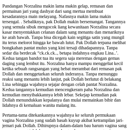
Pandangan Norzalina makin lama makin gelap, remasan dan
permainan jari yang dashyat dari sang mertua membuat
kesadarannya main melayang. Nafasnya makin lama makin
tersengal. . Sebaliknya, pak Dollah makin bersemangat. Tangannya
yang semula sibuk mengocok liang kewanitaan Norzalina secara
kasar menyentakkan celanan dalam sang menantu dan menariknya
ke arah bawah. Tanpa bisa dicegah kain segitiga satin yang mungil
itu terus melorot hingga ke bawah lutut. Pak Dollah terpana melihat
bongkahan pantat mulus yang kini tersaji dihadapannya. Tanpa
sedar dia berdecak “ck.ck.ck.., betapa indahnya engkau Lina..’.
Kedua tangan bandot tua itu segera saja meremas dengan gemas
daging yang lembut itu. Norzalina hanya mampu menggeliat kecil
ketika sebuah rangsangan yang hebat merambat dari remasan pak
Dollah dan menggetarkan seluruh inderanya. Tanpa menunggu
reaksi sang menantu lebih lanjut, pak Dollah berlutut di belakang
Lina sehingga wajahnya sejajar dengan celah pantat Norzalina.
Kedua tangannya kemudian mencengkeram paha Norzalina dan
kemudian menyibakkannya lebih lebar. Sekejap kemudian pak
Dollah menundukkan kepalanya dan mulai memainkan bibir dan
lidahnya di kemaluan wanita malang itu.
Pertama-tama ditekankannya wajahnya ke seluruh permukaan
vagina Norzalina yang sudah basah kuyup akibat ketrampilan jari-
jemari pak Dollah. Dihirupnya dalam-dalam bau harum vagina sang