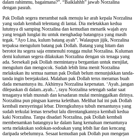
dalam rahimmu, bagaimana?”. “Baiklahhh” jawab Norzalina
dengan pasrah.
Pak Dollah segera merambat naik menuju ke arah kepala Norzalina
yang sudah kembali telentang di lantai. Dia meletakkan kedua
lututnya di samping Norzalina dan kemudian menarik wajah ayu
yang tengah lunglai itu untuk menghadap batangnya yang masih
tegak. “Ayo Lina, kulum batang ayah”. Walaupun jijik, Norzalina
terpaksa mengulum batang pak Dollah. Batang yang hitam dan
berotot itu segera saja emmenuhi rongga mulut Norzalina. Kuluman
demi kuluman segera dilakukan Norzalina dengan sis tenaga yang
ada. Seesekali pak Dollah memintanya bergantian untuk menjilat,
mengulum dan mengocok. Sudah lebih lima menit Norzalina
melakukan itu semua namun pak Dollah belum menunjukkan tanda-
tanda ingin berejakulasi. Malahan pak Dollah terus meramas buah
dada menantunya itu. Akhirnya Norzalina kepenatan. ‘Ayah..jangan
dilepaskan di dalam..ayah..’, rayu Norzalina setengah sadar saat
tenaganya telah musnah dan kesadaran mulai meninggalkan dirinya.
Norzalina pun pingsan karena keletihan. Melihat hal ini pak Dollah
kembali menyeringai lebar. Direngkuhnya tubuh menantunya yang
sudah terkulai lemas tersebut lalu direntangkannya kembali kedua
kaki Norzalina. Tanpa disadari Norzalina, pak Dollah kembali
membenamkan batangnya ke dalam liang kemaluan menantunya
serta melakukan sodokan-sodoakan yang lebih liar dan kencang
daripada sebelumnya. Sesaat kemudian pak Dollah pun mengejan