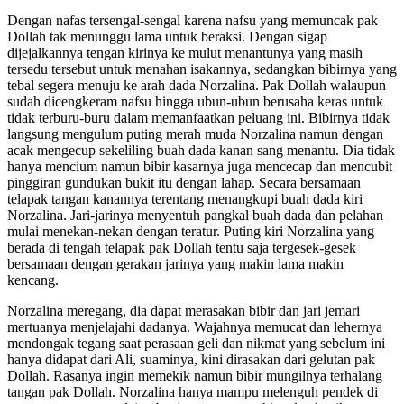
Dengan nafas tersengal-sengal karena nafsu yang memuncak pak
Dollah tak menunggu lama untuk beraksi. Dengan sigap
dijejalkannya tengan kirinya ke mulut menantunya yang masih
tersedu tersebut untuk menahan isakannya, sedangkan bibirnya yang
tebal segera menuju ke arah dada Norzalina. Pak Dollah walaupun
sudah dicengkeram nafsu hingga ubun-ubun berusaha keras untuk
tidak terburu-buru dalam memanfaatkan peluang ini. Bibirnya tidak
langsung mengulum puting merah muda Norzalina namun dengan
acak mengecup sekeliling buah dada kanan sang menantu. Dia tidak
hanya mencium namun bibir kasarnya juga mencecap dan mencubit
pinggiran gundukan bukit itu dengan lahap. Secara bersamaan
telapak tangan kanannya terentang menangkupi buah dada kiri
Norzalina. Jari-jarinya menyentuh pangkal buah dada dan pelahan
mulai menekan-nekan dengan teratur. Puting kiri Norzalina yang
berada di tengah telapak pak Dollah tentu saja tergesek-gesek
bersamaan dengan gerakan jarinya yang makin lama makin
kencang.
Norzalina meregang, dia dapat merasakan bibir dan jari jemari
mertuanya menjelajahi dadanya. Wajahnya memucat dan lehernya
mendongak tegang saat perasaan geli dan nikmat yang sebelum ini
hanya didapat dari Ali, suaminya, kini dirasakan dari gelutan pak
Dollah. Rasanya ingin memekik namun bibir mungilnya terhalang
tangan pak Dollah. Norzalina hanya mampu melenguh pendek di