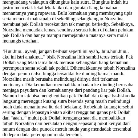
mengundang walaupun dibungkus kain sutra. Bungkus indah itu
justru mencetak lekat lekak liku dan guratan liang kemaluan
menantunya yang rupawan. Bulu kemaluan yang membayang tipis
serta mencuat malu-malu di sekeliling selangkangan Norzalina
membuat pak Dollah tercekat dan tak mampu berkedip. Sebaliknya,
Norzalina mendadak lemas, sendinya serasa luluh di dalam pelukan
pak Dollah dan hanya mampu memejamkan matanya serta mulai
menangis tertahan.
‘Huu.huu.. ayaah, jangan berbuat seperti ini ayah,..huu.huu.huu..
aku ini istri anakmu..” bisik Norzalina lirih sambil terus terisak. Pak
Dollah yang telah lama tidak merasai kehangatan liang kemaluan
perempuan sama sekali tak peduli. Dihentakkannya tubuh Norzalina
dengan penuh nafsu hingga tersandar ke dinding kamar mandi.
Norzalina masih berusaha melindungi dirinya dari terkaman
mertuanya. Dia kemudian membalikkan badan ke dinding berusaha
menjaga payudara dan kemaluannya dari pandang liar pak Dollah.
Namun itu tak bisa menghentikan pak Dollah dan tanpa ba-bi-bu dia
langsung merenggut kutang sutra berenda yang masih melindungi
buah dada menantunya itu dari belakang. Robeklah kutang tersebut
seiring dengan lepasnya kaitan akibat renggutan ganas pak Dollah
dan “aaah..” mulut pak Dollah ternganga saat dia membalikkan
tubuh Norzalina dan bersitatap dengan sepasang bukit kenyal dan
ranum dengan dua puncak merah muda yang mendadak tersembul
di depan dada perempuan muda tersebut.