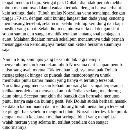
tengah mencuci baju. Seingat pak Dollah, dia tidak pernah melihat
tubuh menantunya dalam keadaan terbuka dengan hanya terbalut
kain setinggi dada. Tubuh mulus Norzalina yang semampai dengan
tinggi 170-an, dengan kulit kuning langsat dan dada yang kencang
membusung tersebut, selama ini selalu tertutup kerudung dan baju
muslim yang rapat. Selain itu, menantunya terkenal dengan sifat
sopan santun dan sangat menitikberatkan tentang soal penjagaan
aurat. Malahan didalam rumah sekalipun menantunya tidak pernah
menanggalkan kerudungnya melainkan ketika bersama suaminya
saja.
Namun kini, kain tipis yang basah itu tak lagi mampu
menyembunyikan kemolekan tubuh Norzalina dari tatapan penuh
nafsu sang ayah mertua. Tak tertahan lagi, syahwat pak Dollah
mengegelegak hingga ke puncak dan mendorongnya untuk
membuka pintu kamar mandi yang hanya ¾ tertutup tersebut.
Norzalina yang merasakan kehadiran orang lain sangat terperanjat
ketika menoleh dan menyaksikan pak Dollah sedang mendorong
daun pintu. Secepat mungkin dia bangkit dan berusaha menutup
pintu, hanya saja dia kurang gesit. Pak Dollah sudah berhasil masuk
ke dalam kamar mandi dan mendorong tubuh menantunya tersebut
ke pinggir bak sebelum mengunci pintu. Norzaina terdesak ke pojok
dengan wajah ketakutan melihat seringai binal yang menghiasi
wajah mertua yang selama ini terlihat pendiam dan sangat
dihormatinya.