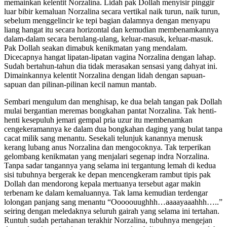
memainkan kelentit Norzalina. Lidah pak Dollah menyisir pinggir
luar bibir kemaluan Norzalina secara vertikal naik turun, naik turun,
sebelum menggelincir ke tepi bagian dalamnya dengan menyapu
liang hangat itu secara horizontal dan kemudian membenamkannya
dalam-dalam secara berulang-ulang, keluar-masuk, keluar-masuk.
Pak Dollah seakan dimabuk kenikmatan yang mendalam.
Dicecapnya hangat lipatan-lipatan vagina Norzalina dengan lahap.
Sudah bertahun-tahun dia tidak merasakan sensasi yang dahyat ini.
Dimainkannya kelentit Norzalina dengan lidah dengan sapuan-
sapuan dan pilinan-pilinan kecil namun mantab.
Sembari mengulum dan menghisap, ke dua belah tangan pak Dollah
mulai bergantian meremas bongkahan pantat Norzalina. Tak henti-
henti kesepuluh jemari gempal pria uzur itu membenamkan
cengekeramannya ke dalam dua bongkahan daging yang bulat tanpa
cacat milik sang menantu. Sesekali telunjuk kanannya menusk
kerang lubang anus Norzalina dan mengocoknya. Tak terperikan
gelombang kenikmatan yang menjalari segenap indra Norzalina.
Tanpa sadar tangannya yang selama ini tergantung lemah di kedua
sisi tubuhnya bergerak ke depan mencengkeram rambut tipis pak
Dollah dan mendorong kepala mertuanya tersebut agar makin
terbenam ke dalam kemaluannya. Tak lama kemudian terdengar
lolongan panjang sang menantu “Ooooouughhh…aaaayaaahhh…..”
seiring dengan meledaknya seluruh gairah yang selama ini tertahan.
Runtuh sudah pertahanan terakhir Norzalina, tubuhnya mengejan