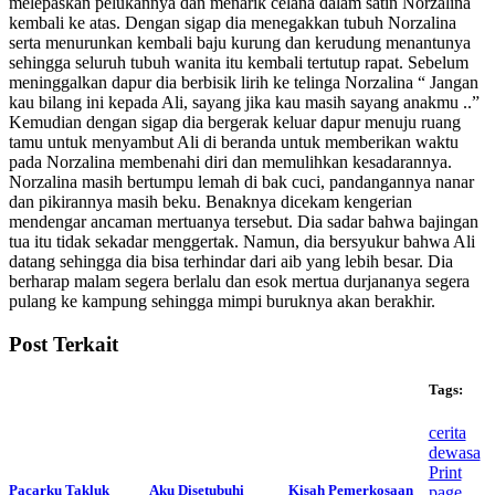
melepaskan pelukannya dan menarik celana dalam satin Norzalina
kembali ke atas. Dengan sigap dia menegakkan tubuh Norzalina
serta menurunkan kembali baju kurung dan kerudung menantunya
sehingga seluruh tubuh wanita itu kembali tertutup rapat. Sebelum
meninggalkan dapur dia berbisik lirih ke telinga Norzalina “ Jangan
kau bilang ini kepada Ali, sayang jika kau masih sayang anakmu ..”
Kemudian dengan sigap dia bergerak keluar dapur menuju ruang
tamu untuk menyambut Ali di beranda untuk memberikan waktu
pada Norzalina membenahi diri dan memulihkan kesadarannya.
Norzalina masih bertumpu lemah di bak cuci, pandangannya nanar
dan pikirannya masih beku. Benaknya dicekam kengerian
mendengar ancaman mertuanya tersebut. Dia sadar bahwa bajingan
tua itu tidak sekadar menggertak. Namun, dia bersyukur bahwa Ali
datang sehingga dia bisa terhindar dari aib yang lebih besar. Dia
berharap malam segera berlalu dan esok mertua durjananya segera
pulang ke kampung sehingga mimpi buruknya akan berakhir.
Post Terkait
Tags:
cerita
dewasa
Print
Pacarku Takluk
Aku Disetubuhi
Kisah Pemerkosaan
page