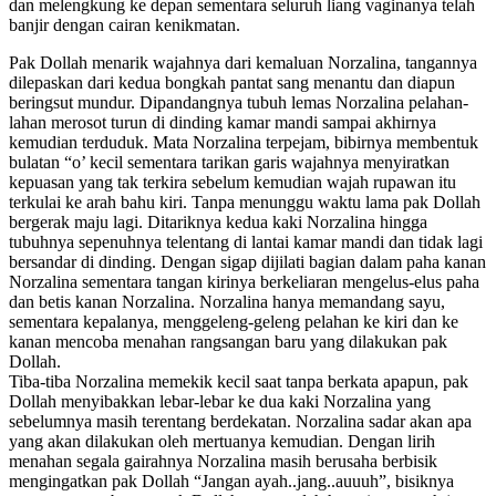
dan melengkung ke depan sementara seluruh liang vaginanya telah
banjir dengan cairan kenikmatan.
Pak Dollah menarik wajahnya dari kemaluan Norzalina, tangannya
dilepaskan dari kedua bongkah pantat sang menantu dan diapun
beringsut mundur. Dipandangnya tubuh lemas Norzalina pelahan-
lahan merosot turun di dinding kamar mandi sampai akhirnya
kemudian terduduk. Mata Norzalina terpejam, bibirnya membentuk
bulatan “o’ kecil sementara tarikan garis wajahnya menyiratkan
kepuasan yang tak terkira sebelum kemudian wajah rupawan itu
terkulai ke arah bahu kiri. Tanpa menunggu waktu lama pak Dollah
bergerak maju lagi. Ditariknya kedua kaki Norzalina hingga
tubuhnya sepenuhnya telentang di lantai kamar mandi dan tidak lagi
bersandar di dinding. Dengan sigap dijilati bagian dalam paha kanan
Norzalina sementara tangan kirinya berkeliaran mengelus-elus paha
dan betis kanan Norzalina. Norzalina hanya memandang sayu,
sementara kepalanya, menggeleng-geleng pelahan ke kiri dan ke
kanan mencoba menahan rangsangan baru yang dilakukan pak
Dollah.
Tiba-tiba Norzalina memekik kecil saat tanpa berkata apapun, pak
Dollah menyibakkan lebar-lebar ke dua kaki Norzalina yang
sebelumnya masih terentang berdekatan. Norzalina sadar akan apa
yang akan dilakukan oleh mertuanya kemudian. Dengan lirih
menahan segala gairahnya Norzalina masih berusaha berbisik
mengingatkan pak Dollah “Jangan ayah..jang..auuuh”, bisiknya