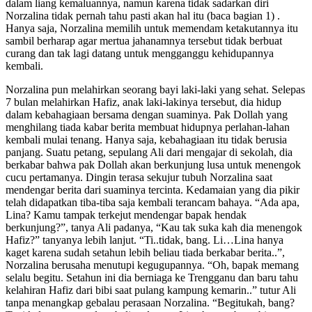
dalam liang kemaluannya, namun karena tidak sadarkan diri
Norzalina tidak pernah tahu pasti akan hal itu (baca bagian 1) .
Hanya saja, Norzalina memilih untuk memendam ketakutannya itu
sambil berharap agar mertua jahanamnya tersebut tidak berbuat
curang dan tak lagi datang untuk mengganggu kehidupannya
kembali.
Norzalina pun melahirkan seorang bayi laki-laki yang sehat. Selepas
7 bulan melahirkan Hafiz, anak laki-lakinya tersebut, dia hidup
dalam kebahagiaan bersama dengan suaminya. Pak Dollah yang
menghilang tiada kabar berita membuat hidupnya perlahan-lahan
kembali mulai tenang. Hanya saja, kebahagiaan itu tidak berusia
panjang. Suatu petang, sepulang Ali dari mengajar di sekolah, dia
berkabar bahwa pak Dollah akan berkunjung lusa untuk menengok
cucu pertamanya. Dingin terasa sekujur tubuh Norzalina saat
mendengar berita dari suaminya tercinta. Kedamaian yang dia pikir
telah didapatkan tiba-tiba saja kembali terancam bahaya. “Ada apa,
Lina? Kamu tampak terkejut mendengar bapak hendak
berkunjung?”, tanya Ali padanya, “Kau tak suka kah dia menengok
Hafiz?” tanyanya lebih lanjut. “Ti..tidak, bang. Li…Lina hanya
kaget karena sudah setahun lebih beliau tiada berkabar berita..”,
Norzalina berusaha menutupi kegugupannya. “Oh, bapak memang
selalu begitu. Setahun ini dia berniaga ke Trengganu dan baru tahu
kelahiran Hafiz dari bibi saat pulang kampung kemarin..” tutur Ali
tanpa menangkap gebalau perasaan Norzalina. “Begitukah, bang?