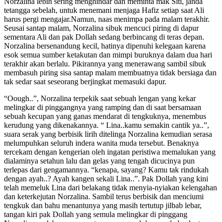
Norzalina lebih sering menghindar dan meminta mak Siti, janda
tetangga sebelah, untuk menemani menjaga Hafiz setiap saat Ali
harus pergi mengajar.Namun, naas menimpa pada malam terakhir.
Seusai santap malam, Norzalina sibuk mencuci piring di dapur
sementara Ali dan pak Dollah sedang berbincang di teras depan.
Norzalina bersenandung kecil, hatinya dipenuhi kelegaan karena
esok semua sumber ketakutan dan mimpi buruknya dalam dua hari
terakhir akan berlalu. Pikirannya yang menerawang sambil sibuk
membasuh piring sisa santap malam membuatnya tidak bersiaga dan
tak sedar saat seseorang berjingkat memasuki dapur.
“Oough..”, Norzalina terpekik saat sebuah lengan yang kekar
melingkar di pinggangnya yang ramping dan di saat bersamaan
sebuah kecupan yang ganas mendarat di tengkuknya, menembus
kerudung yang dikenakannya. “ Lina..kamu semakin cantik ya..”,
suara serak yang berbisik lirih ditelinga Norzalina kemudian serasa
melumpuhkan seluruh indera wanita muda tersebut. Benaknya
tercekam dengan kengerian oleh ingatan peristiwa memalukan yang
dialaminya setahun lalu dan gelas yang tengah dicucinya pun
terlepas dari gengamannya. “kenapa, sayang? Kamu tak rindukah
dengan ayah..? Ayah kangen sekali Lina..”. Pak Dollah yang kini
telah memeluk Lina dari belakang tidak menyia-nyiakan kelengahan
dan keterkejutan Norzalina. Sambil terus berbisik dan menciumi
tengkuk dan bahu menantunya yang masih tertutup jilbab lebar,
tangan kiri pak Dollah yang semula melingkar di pinggang