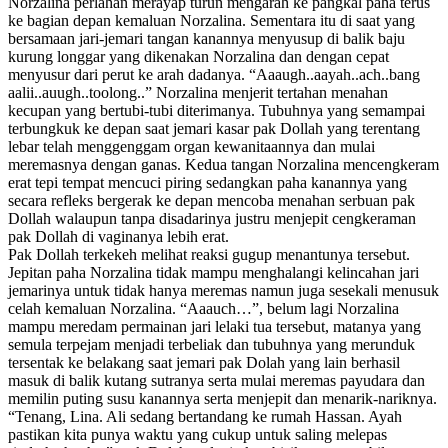
Norzalina perlahan merayap turun mengarah ke pangkal paha terus
ke bagian depan kemaluan Norzalina. Sementara itu di saat yang
bersamaan jari-jemari tangan kanannya menyusup di balik baju
kurung longgar yang dikenakan Norzalina dan dengan cepat
menyusur dari perut ke arah dadanya. “Aaaugh..aayah..ach..bang
aalii..auugh..toolong..” Norzalina menjerit tertahan menahan
kecupan yang bertubi-tubi diterimanya. Tubuhnya yang semampai
terbungkuk ke depan saat jemari kasar pak Dollah yang terentang
lebar telah menggenggam organ kewanitaannya dan mulai
meremasnya dengan ganas. Kedua tangan Norzalina mencengkeram
erat tepi tempat mencuci piring sedangkan paha kanannya yang
secara refleks bergerak ke depan mencoba menahan serbuan pak
Dollah walaupun tanpa disadarinya justru menjepit cengkeraman
pak Dollah di vaginanya lebih erat.
Pak Dollah terkekeh melihat reaksi gugup menantunya tersebut.
Jepitan paha Norzalina tidak mampu menghalangi kelincahan jari
jemarinya untuk tidak hanya meremas namun juga sesekali menusuk
celah kemaluan Norzalina. “Aaauch…”, belum lagi Norzalina
mampu meredam permainan jari lelaki tua tersebut, matanya yang
semula terpejam menjadi terbeliak dan tubuhnya yang merunduk
tersentak ke belakang saat jemari pak Dolah yang lain berhasil
masuk di balik kutang sutranya serta mulai meremas payudara dan
memilin puting susu kanannya serta menjepit dan menarik-nariknya.
“Tenang, Lina. Ali sedang bertandang ke rumah Hassan. Ayah
pastikan kita punya waktu yang cukup untuk saling melepas