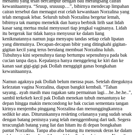
menantu yang telah bercampur dengan bau merangsang cairan
kewanitaannya. “Sruup, sruuuup…”, bibirnya mendecap limpahan
cairan tersebut dan memagut erat celah kewanitaan Norzalina yang
telah menguak lebar. Seluruh tubuh Norzalina bergetar lemah,
bibirnya tak mampu memekik dan hanya berbisik lirih saat lidah
kasar sang mertua mulai menyusuri tiap jengkal vaginanya. Lidah
itu bergerak liar tidak hanya menyusur ke dalam liang
kenikmatannya namun juga menyapu tandas setiap celah lipatan
yang ditemuinya. Decapan-decapan bibir yang ditingkahi gigitan-
gigitan kecil yang terus berulang membuat Norzalina luluh.
Tubuhnya kini sepenuhnya tiarap bertumpu sepenuhnya pada bak
cucian tanpa daya. Kepalanya hanya menggeleng ke kiri dan ke
kanan saat gigi-gigi pak Dollah menggigit ganas bongkahan
kewanitaannya.
Namun agaknya pak Dollah belum merasa puas. Setelah direguknya
kelezatan vagina Norzalina, diapun bangkit kembali. “Tahan
sayang.. ayah masih mau ragakan satu permainan lagi…he..he.he..”,
sambil terkekeh kecil pak Dollah menekan tubuh menantunya ke
depan hingga makin mencondong ke bak cucian sementara tangan
kirinya menjemba pinggang Norzalina dan menunggingkannya
sedikit ke atas. Diturunkannya resleting celananya yang sudah sesak
dengan batang penisnya yang telah menggembung dari tadi. Segera
teracunglah batang yang liat dan hitam itu di depan bongkahan
pantat Norzalina. Tanpa aba-aba batang itu menusuk deras ke dalam