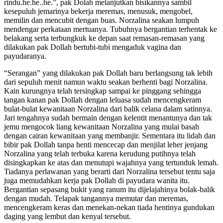
rindu.he.he..he.”, pak Dolah melanjutkan bisikannya sambil
kesepuluh jemarinya bekerja meremas, menusuk, mengobel,
memilin dan mencubit dengan buas. Norzalina seakan lumpuh
mendengar perkataan mertuanya. Tubuhnya bergantian terhentak ke
belakang serta terbungkuk ke depan saat remasan-remasan yang
dilakukan pak Dollah bertubi-tubi mengaduk vagina dan
payudaranya.
“Serangan” yang dilakukan pak Dollah baru berlangsung tak lebih
dari sepuluh menit namun waktu seakan berhenti bagi Norzalina.
Kain kurungnya telah tersingkap sampai ke pinggang sehingga
tangan kanan pak Dollah dengan leluasa sudah mencengkeram
bulat-bulat kewanitaan Norzalina dari balik celana dalam satinnya.
Jari tengahnya sudah bermain dengan kelentit menantunya dan tak
jemu mengocok liang kewanitaan Norzalina yang mulai basah
dengan cairan kewanitaan yang membanjir. Sementara itu lidah dan
bibir pak Dollah tanpa henti mencecap dan menjilat leher jenjang
Norzalina yang telah terbuka karena kerudung putihnya telah
disingkapkan ke atas dan menutupi wajahnya yang tertunduk lemah.
Tiadanya perlawanan yang berarti dari Norzalina tersebut tentu saja
juga memudahkan kerja pak Dollah di payudara wanita itu.
Bergantian sepasang bukit yang ranum itu dijelajahinya bolak-balik
dengan mudah. Telapak tangannya memutar dan meremas,
mencengkeram keras dan menekan-nekan tiada hentinya gundukan
daging yang lembut dan kenyal tersebut.