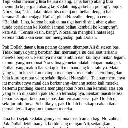
Tapi kalau memang lusa beliau datang, Lina harap abang bisa
menunda kepergian abang ke Kedah hingga beliau pulang”, bujuk
Norzalina, “Lina takut tidak bisa menjamu beliau dengan baik
kerana sibuk menjaga Hafiz”, pinta Norzalina dengan cemas.
“Baiklah, Lina, karena bapak cuma tiga hari di sini, abang akan
tunda perjalanan ke Kedah sampai beliau kembali ke kampung”,
kata Ali. “Terima kasih, bang”, Norzalina menghela nafas lega
karena tidak akan sendirian menghadapi pak Dollah.
Pak Dollah datang lusa petang dengan dijemput Ali di stesen bas.
Tidak banyak yang berobah dari mertuanya itu dari saat terkahir
mereka berpisah. Perutnya makin tambun dan kulitnya makin legam,
namun yang membuat Norzalina gemetar adalah tatapan mata pak
Dollah yang makin liar setiap kali memandang ke arahnya. Mata
yang tajam itu seakan mampu menengok menembus kerudung dan
baju kurung rapat yang selalu dipakai Norzalina. Tatapan mertuanya
itu membuatnya mual dan berkunang -kunang setiap kali mereka
bertemu pandang karena mengingatkan Norzalina kembali atas apa
yang telah dilakukan pak Dollah terhadapnya. Seakan masih terasa
benar kecupan-kecupan panas dan remasan kasar pak Dollah di
sekujur tubuhnya. Sebaliknya, pak Dollah bersikap seakan tiada
pernah terjadi apapun di antara mereka.
Dua hari sejak kedatangannya semua masih aman bagi Norzalina.
Pak Dollah lebih banyak berbincang dengan Ali, sedangkan