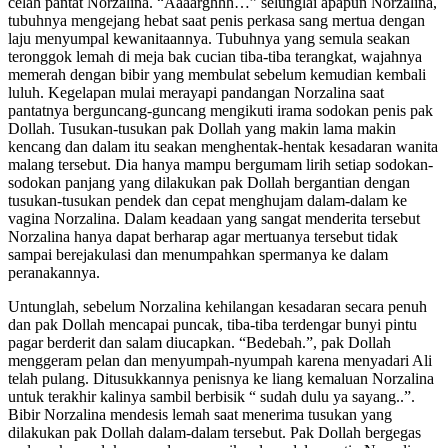
celah pantat Norzalina. “Aaaarghhh…” selunglai apapun Norzalina,
tubuhnya mengejang hebat saat penis perkasa sang mertua dengan
laju menyumpal kewanitaannya. Tubuhnya yang semula seakan
teronggok lemah di meja bak cucian tiba-tiba terangkat, wajahnya
memerah dengan bibir yang membulat sebelum kemudian kembali
luluh. Kegelapan mulai merayapi pandangan Norzalina saat
pantatnya berguncang-guncang mengikuti irama sodokan penis pak
Dollah. Tusukan-tusukan pak Dollah yang makin lama makin
kencang dan dalam itu seakan menghentak-hentak kesadaran wanita
malang tersebut. Dia hanya mampu bergumam lirih setiap sodokan-
sodokan panjang yang dilakukan pak Dollah bergantian dengan
tusukan-tusukan pendek dan cepat menghujam dalam-dalam ke
vagina Norzalina. Dalam keadaan yang sangat menderita tersebut
Norzalina hanya dapat berharap agar mertuanya tersebut tidak
sampai berejakulasi dan menumpahkan spermanya ke dalam
peranakannya.
Untunglah, sebelum Norzalina kehilangan kesadaran secara penuh
dan pak Dollah mencapai puncak, tiba-tiba terdengar bunyi pintu
pagar berderit dan salam diucapkan. “Bedebah.”, pak Dollah
menggeram pelan dan menyumpah-nyumpah karena menyadari Ali
telah pulang. Ditusukkannya penisnya ke liang kemaluan Norzalina
untuk terakhir kalinya sambil berbisik “ sudah dulu ya sayang..”.
Bibir Norzalina mendesis lemah saat menerima tusukan yang
dilakukan pak Dollah dalam-dalam tersebut. Pak Dollah bergegas