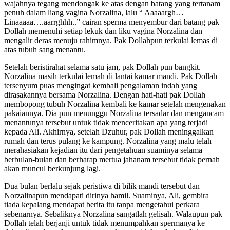
wajahnya tegang mendongak ke atas dengan batang yang tertanam
penuh dalam liang vagina Norzalina, lalu “ Aaaaargh…
Linaaaaa….aarrghhh..” cairan sperma menyembur dari batang pak
Dollah memenuhi setiap lekuk dan liku vagina Norzalina dan
mengalir deras menuju rahimnya. Pak Dollahpun terkulai lemas di
atas tubuh sang menantu.
Setelah beristirahat selama satu jam, pak Dollah pun bangkit.
Norzalina masih terkulai lemah di lantai kamar mandi. Pak Dollah
tersenyum puas mengingat kembali pengalaman indah yang
dirasakannya bersama Norzalina. Dengan hati-hati pak Dollah
membopong tubuh Norzalina kembali ke kamar setelah mengenakan
pakaiannya. Dia pun menunggu Norzalina tersadar dan mengancam
menantunya tersebut untuk tidak menceritakan apa yang terjadi
kepada Ali. Akhirnya, setelah Dzuhur, pak Dollah meninggalkan
rumah dan terus pulang ke kampung. Norzalina yang malu telah
merahasiakan kejadian itu dari pengetahuan suaminya selama
berbulan-bulan dan berharap mertua jahanam tersebut tidak pernah
akan muncul berkunjung lagi.
Dua bulan berlalu sejak peristiwa di bilik mandi tersebut dan
Norzalinapun mendapati dirinya hamil. Suaminya, Ali, gembira
tiada kepalang mendapat berita itu tanpa mengetahui perkara
sebenarnya. Sebaliknya Norzalina sangatlah gelisah. Walaupun pak
Dollah telah berjanji untuk tidak menumpahkan spermanya ke