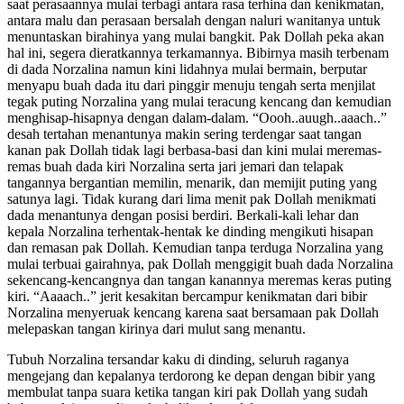
saat perasaannya mulai terbagi antara rasa terhina dan kenikmatan,
antara malu dan perasaan bersalah dengan naluri wanitanya untuk
menuntaskan birahinya yang mulai bangkit. Pak Dollah peka akan
hal ini, segera dieratkannya terkamannya. Bibirnya masih terbenam
di dada Norzalina namun kini lidahnya mulai bermain, berputar
menyapu buah dada itu dari pinggir menuju tengah serta menjilat
tegak puting Norzalina yang mulai teracung kencang dan kemudian
menghisap-hisapnya dengan dalam-dalam. “Oooh..auugh..aaach..”
desah tertahan menantunya makin sering terdengar saat tangan
kanan pak Dollah tidak lagi berbasa-basi dan kini mulai meremas-
remas buah dada kiri Norzalina serta jari jemari dan telapak
tangannya bergantian memilin, menarik, dan memijit puting yang
satunya lagi. Tidak kurang dari lima menit pak Dollah menikmati
dada menantunya dengan posisi berdiri. Berkali-kali lehar dan
kepala Norzalina terhentak-hentak ke dinding mengikuti hisapan
dan remasan pak Dollah. Kemudian tanpa terduga Norzalina yang
mulai terbuai gairahnya, pak Dollah menggigit buah dada Norzalina
sekencang-kencangnya dan tangan kanannya meremas keras puting
kiri. “Aaaach..” jerit kesakitan bercampur kenikmatan dari bibir
Norzalina menyeruak kencang karena saat bersamaan pak Dollah
melepaskan tangan kirinya dari mulut sang menantu.
Tubuh Norzalina tersandar kaku di dinding, seluruh raganya
mengejang dan kepalanya terdorong ke depan dengan bibir yang
membulat tanpa suara ketika tangan kiri pak Dollah yang sudah