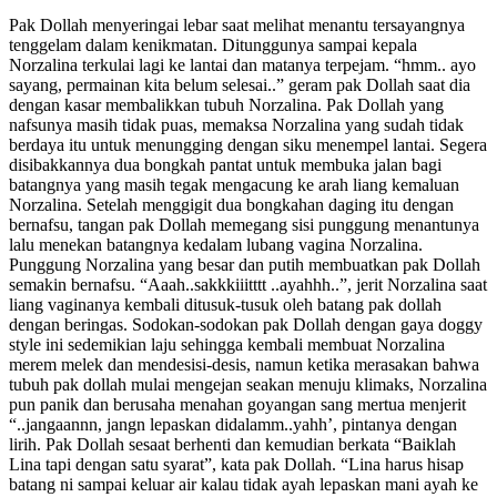
Pak Dollah menyeringai lebar saat melihat menantu tersayangnya
tenggelam dalam kenikmatan. Ditunggunya sampai kepala
Norzalina terkulai lagi ke lantai dan matanya terpejam. “hmm.. ayo
sayang, permainan kita belum selesai..” geram pak Dollah saat dia
dengan kasar membalikkan tubuh Norzalina. Pak Dollah yang
nafsunya masih tidak puas, memaksa Norzalina yang sudah tidak
berdaya itu untuk menungging dengan siku menempel lantai. Segera
disibakkannya dua bongkah pantat untuk membuka jalan bagi
batangnya yang masih tegak mengacung ke arah liang kemaluan
Norzalina. Setelah menggigit dua bongkahan daging itu dengan
bernafsu, tangan pak Dollah memegang sisi punggung menantunya
lalu menekan batangnya kedalam lubang vagina Norzalina.
Punggung Norzalina yang besar dan putih membuatkan pak Dollah
semakin bernafsu. “Aaah..sakkkiiitttt ..ayahhh..”, jerit Norzalina saat
liang vaginanya kembali ditusuk-tusuk oleh batang pak dollah
dengan beringas. Sodokan-sodokan pak Dollah dengan gaya doggy
style ini sedemikian laju sehingga kembali membuat Norzalina
merem melek dan mendesisi-desis, namun ketika merasakan bahwa
tubuh pak dollah mulai mengejan seakan menuju klimaks, Norzalina
pun panik dan berusaha menahan goyangan sang mertua menjerit
“..jangaannn, jangn lepaskan didalamm..yahh’, pintanya dengan
lirih. Pak Dollah sesaat berhenti dan kemudian berkata “Baiklah
Lina tapi dengan satu syarat”, kata pak Dollah. “Lina harus hisap
batang ni sampai keluar air kalau tidak ayah lepaskan mani ayah ke