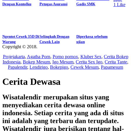
Dengan Kontolku
Petugas Asuransi
Gadis SMK
1
Like
Ngentot Cewek 35D Di
Selingkuh Dengan
Diperkosa sebelum
Warung
Cowok Lain
ujian
Copyright © 2018.
Wisatalendir
Projejakarta
,
Agatha Porn
,
Porno pornox
,
Kluber Sex
,
Cerita Bokep
Indonesia
,
Bokep Mesum
,
Igo Mesum
,
Cerita Sex Igo
,
Cerita Tante
,
Papalendir
,
Lendirigo
,
Bokepigo
,
Cewek Mesum
,
Papamesum
Cerita Dewasa
Wisatalendir merupakan situs yang
menyediakan cerita dewasa online
indonesia. Setiap cerita yang ada di situs
ini adalah yang terbaru dan terupdate.
Wisatalendir juga berisikan tentang hal-