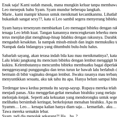
Enak saja! Kami sudah masuk, mana mungkin keluar tanpa membawa 
Leo menepuk bahu Syam. Syam mundur beberapa langkah.
Marie.. kami mampir khusus untuk menikmati kecantikanmu. Lihatlah, 
bukankah sangat sexy??, kata si Leo sambil segera menyerang bibirku
Syam hanya tersenyum membiarkan Leo memagut bibirku dengan rakus.
tenaga Leo lebih kuat. Tangan kanannya mencengkeram leherku men
terus menjilat-jilat menghisap-hisap lidahku dengan rakusnya. Darah
mengaduh kesakitan. Ia nampak misuh-misuh dan ingin memukulku 
Nampak dada bidangnya yang ditumbuhi bulu-bulu halus.
Sabarlah sayang, akan terasa indah bila kau mau menikmatinya?, kat
Lalu lelaki jangkung itu mencium bibirku dengan lembut menggigit 
kukira. Kelembutannya mencumbu bibirku membuatku bagai diperlak
menggerayangi punggungku dan terus turun ke bawah lalu berlabuh d
bermain di bibir vaginaku dengan lembut. Jiwaku rasanya mau terba
menyuntikkan sesuatu, aku tak tahu itu apa. Hanya belum sampai hit
Terdengar tawa kedua pemuda itu sayup-sayup. Rupaya mereka telah
menjadi panas. Aku menggeliat-geliat menahan birahiku yang melaj
melonjak-lonjak. Seperti ada kekuatan yang mendorongku untuk seg
melihatku bersimbah keringat, berkelojotan menahan birahiku. Apa m
Syamm… Leo… kenapa kalian hanya diam saja… kemarilah.. aku…
Tawa mereka semakin lebar.
Syam, tadi dia menolak sekarang?! Ha…ha..?