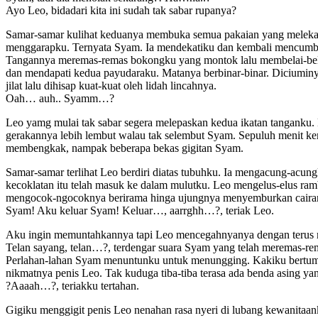
Ayo Leo, bidadari kita ini sudah tak sabar rupanya?
Samar-samar kulihat keduanya membuka semua pakaian yang meleka
menggarapku. Ternyata Syam. Ia mendekatiku dan kembali mencumbu
Tangannya meremas-remas bokongku yang montok lalu membelai-belai
dan mendapati kedua payudaraku. Matanya berbinar-binar. Diciuminya
jilat lalu dihisap kuat-kuat oleh lidah lincahnya.
Oah… auh.. Syamm…?
Leo yamg mulai tak sabar segera melepaskan kedua ikatan tanganku.
gerakannya lebih lembut walau tak selembut Syam. Sepuluh menit ke
membengkak, nampak beberapa bekas gigitan Syam.
Samar-samar terlihat Leo berdiri diatas tubuhku. Ia mengacung-acun
kecoklatan itu telah masuk ke dalam mulutku. Leo mengelus-elus r
mengocok-ngocoknya berirama hinga ujungnya menyemburkan caira
Syam! Aku keluar Syam! Keluar…, aarrghh…?, teriak Leo.
Aku ingin memuntahkannya tapi Leo mencegahnyanya dengan terus
Telan sayang, telan…?, terdengar suara Syam yang telah meremas-rem
Perlahan-lahan Syam menuntunku untuk menungging. Kakiku bertump
nikmatnya penis Leo. Tak kuduga tiba-tiba terasa ada benda asing y
?Aaaah…?, teriakku tertahan.
Gigiku menggigit penis Leo nenahan rasa nyeri di lubang kewanitaanku