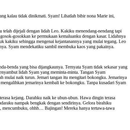
g kalau tidak dinikmati. Syam! Lihatlah bibir nona Marie ini,
 telah dijejali dengan lidah Leo. Kakiku menendang-nendang tapi
digosok-gosokkan ke permukaan kemaluanku dengan kasar. Lidahnya
tekuk kakiku sehingga mengenai kejantanannya yang mulai tegang. Leo
nya. Syam mendekatiku sambil membuka kaos yang pakainya.
nda-benda yang bisa dijangkaunya. Ternyata Syam tidak sekasar yang
 menyambut lidah Syam yang meminta-minta. Tangan Syam
mulai naik turun. Jemari tangan itu mengitari bokongku. Jemarinya
ra mengalihkan jemarinya kembali ke bokongku. Tanpa kusadari Syam
erasa kejang. Darahku naik ke ubun-ubun. Hawa dingin terasa
udaraku nampak bengkak dengan sendirinya. Gelora birahiku
iku, mencumbuku, ohhh… Bajingan! Mereka hanya tertawa-tawa