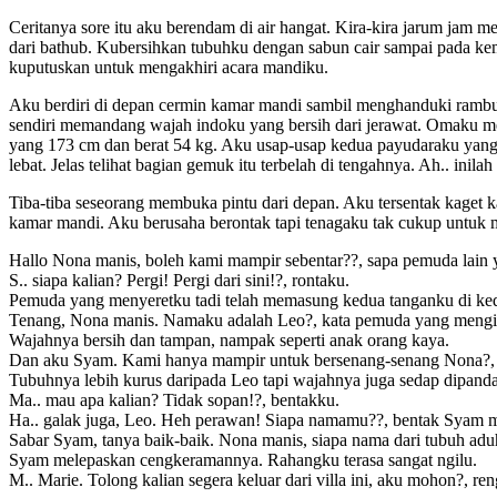
Ceritanya sore itu aku berendam di air hangat. Kira-kira jarum jam 
dari bathub. Kubersihkan tubuhku dengan sabun cair sampai pada k
kuputuskan untuk mengakhiri acara mandiku.
Aku berdiri di depan cermin kamar mandi sambil menghanduki rambu
sendiri memandang wajah indoku yang bersih dari jerawat. Omaku m
yang 173 cm dan berat 54 kg. Aku usap-usap kedua payudaraku yang 
lebat. Jelas telihat bagian gemuk itu terbelah di tengahnya. Ah.. inil
Tiba-tiba seseorang membuka pintu dari depan. Aku tersentak kaget k
kamar mandi. Aku berusaha berontak tapi tenagaku tak cukup untuk m
Hallo Nona manis, boleh kami mampir sebentar??, sapa pemuda lain 
S.. siapa kalian? Pergi! Pergi dari sini!?, rontaku.
Pemuda yang menyeretku tadi telah memasung kedua tanganku di kedua
Tenang, Nona manis. Namaku adalah Leo?, kata pemuda yang mengi
Wajahnya bersih dan tampan, nampak seperti anak orang kaya.
Dan aku Syam. Kami hanya mampir untuk bersenang-senang Nona?, l
Tubuhnya lebih kurus daripada Leo tapi wajahnya juga sedap dipanda
Ma.. mau apa kalian? Tidak sopan!?, bentakku.
Ha.. galak juga, Leo. Heh perawan! Siapa namamu??, bentak Syam m
Sabar Syam, tanya baik-baik. Nona manis, siapa nama dari tubuh adu
Syam melepaskan cengkeramannya. Rahangku terasa sangat ngilu.
M.. Marie. Tolong kalian segera keluar dari villa ini, aku mohon?, re