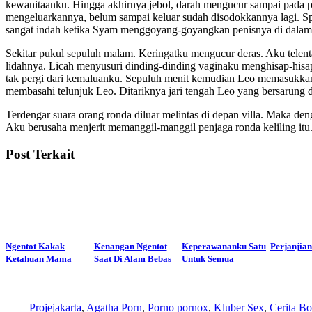
kewanitaanku. Hingga akhirnya jebol, darah mengucur sampai pada 
mengeluarkannya, belum sampai keluar sudah disodokkannya lagi. Sp
sangat indah ketika Syam menggoyang-goyangkan penisnya di dalam
Sekitar pukul sepuluh malam. Keringatku mengucur deras. Aku telen
lidahnya. Licah menyusuri dinding-dinding vaginaku menghisap-his
tak pergi dari kemaluanku. Sepuluh menit kemudian Leo memasukkan
membasahi telunjuk Leo. Ditariknya jari tengah Leo yang bersarung d
Terdengar suara orang ronda diluar melintas di depan villa. Maka 
Aku berusaha menjerit memanggil-manggil penjaga ronda keliling itu.
Post Terkait
Ngentot Kakak
Kenangan Ngentot
Keperawananku Satu
Perjanjian
Ketahuan Mama
Saat Di Alam Bebas
Untuk Semua
Projejakarta
,
Agatha Porn
,
Porno pornox
,
Kluber Sex
,
Cerita Bo