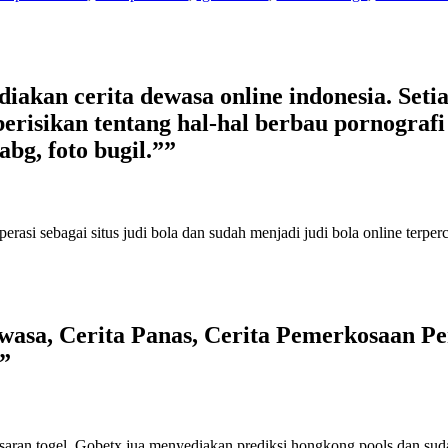
kan cerita dewasa online indonesia. Setiap
erisikan tentang hal-hal berbau pornografi s
abg, foto bugil.””
perasi sebagai
situs judi bola
dan sudah menjadi
judi bola online terper
asa, Cerita Panas, Cerita Pemerkosaan Per
”
saran togel
. Gobetx jua menyediakan
prediksi hongkong pools
dan sud