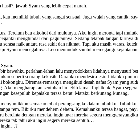
hasil?, jawab Syam yang lebih cepat marah.
kau memiliki tubuh yang sangat sensual. Juga wajah yang cantik, sayan
.
 Tercium bau alkohol dari mulutnya. Aku ingin meronta tapi mulutku
cegahku menghindar dari pagutannya. Sedang telapak tangan kirinya 
ku serasa naik antara rasa sakit dan nikmat. Tapi aku masih waras, ku
tapi Syam mencegahnya. Leo menunduk sambil memegangi kejantanan
a Syam.
bibir bawahku perlahan-lahan lalu menyodokkan lidahnya menyusuri be
ukan seperti seorang kekasih. Darahku mendesir-desir. Lidahku pun
i bokongku. Diremas-remasnya mengikuti desah nafas Syam yang sudah 
ng. Aku mengharapkan sentuhan itu lebih lama. Tapi tidak, Syam sege
ungan kesepuluh kepalaku terasa berat. Mataku berkunang-kunang.
 menyuntikkan semacam obat perangsang ke dalam tubuhku. Tubuhku t
u tanpa rem. Bibirku mendehem-dehem. Kemaluanku terasa hangat, pay
era bercinta dengan mereka, ingin agar mereka segera menggerayang
ereka tak tahu aku ingin segera mereka sentuh…
 ingin…?