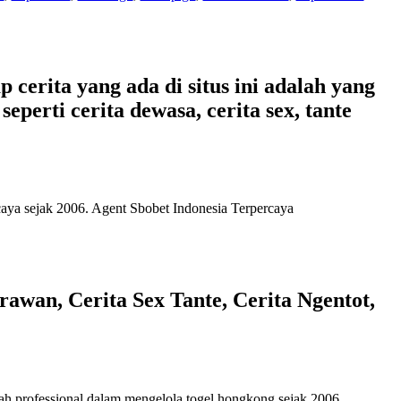
 cerita yang ada di situs ini adalah yang
eperti cerita dewasa, cerita sex, tante
caya
sejak 2006. Agent Sbobet Indonesia Terpercaya
awan, Cerita Sex Tante, Cerita Ngentot,
ah professional dalam mengelola
togel hongkong
sejak 2006