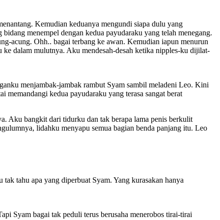
 menantang. Kemudian keduanya mengundi siapa dulu yang
ng bidang menempel dengan kedua payudaraku yang telah menegang.
ung-acung. Ohh.. bagai terbang ke awan. Kemudian iapun menurun
 ke dalam mulutnya. Aku mendesah-desah ketika nipples-ku dijilat-
Tanganku menjambak-jambak rambut Syam sambil meladeni Leo. Kini
tai memandangi kedua payudaraku yang terasa sangat berat
Aku bangkit dari tidurku dan tak berapa lama penis berkulit
ngulumnya, lidahku menyapu semua bagian benda panjang itu. Leo
 tak tahu apa yang diperbuat Syam. Yang kurasakan hanya
pi Syam bagai tak peduli terus berusaha menerobos tirai-tirai