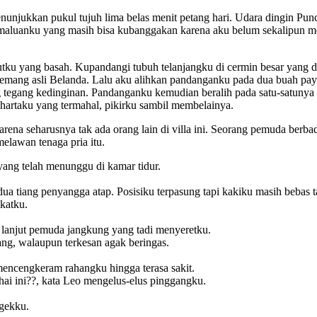
menunjukkan pukul tujuh lima belas menit petang hari. Udara dingin P
emaluanku yang masih bisa kubanggakan karena aku belum sekalipun me
tku yang basah. Kupandangi tubuh telanjangku di cermin besar yang 
emang asli Belanda. Lalu aku alihkan pandanganku pada dua buah pay
tegang kedinginan. Pandanganku kemudian beralih pada satu-satunya 
ah hartaku yang termahal, pikirku sambil membelainya.
arena seharusnya tak ada orang lain di villa ini. Seorang pemuda berb
elawan tenaga pria itu.
yang telah menunggu di kamar tidur.
 tiang penyangga atap. Posisiku terpasung tapi kakiku masih bebas ta
katku.
anjut pemuda jangkung yang tadi menyeretku.
ng, walaupun terkesan agak beringas.
encengkeram rahangku hingga terasa sakit.
hai ini??, kata Leo mengelus-elus pinggangku.
ngekku.