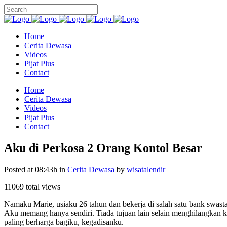
Home
Cerita Dewasa
Videos
Pijat Plus
Contact
Home
Cerita Dewasa
Videos
Pijat Plus
Contact
Aku di Perkosa 2 Orang Kontol Besar
Posted at 08:43h
in
Cerita Dewasa
by
wisatalendir
11069 total views
Namaku Marie, usiaku 26 tahun dan bekerja di salah satu bank swasta
Aku memang hanya sendiri. Tiada tujuan lain selain menghilangkan k
paling berharga bagiku, kegadisanku.