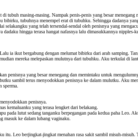
t di tubuh masing-masing. Nampak penis-penis yang besar menegang
 bibirku, tubuhnya menempel erat di tubuhku. Sehingga dadanya ya
 selakangku yang telah tersendal-sendal oleh penisnya yang mengac
 dadaku hingga terasa hangat nafasnya lalu dimasukkannya nipples-ku
 Lalu ia ikut bergabung dengan melumat bibirku dari arah samping. 
mudian mereka melepaskan mulutnya dari tubuhku. Aku terkulai di lan
gkan penisnya yang besar menegang dan memintaku untuk mengulumnya. 
ambutku sambil terus menyodokkan penisnya ke dalam mulutku. Aku me
n sperma.
 menyodokkan penisnya.
as kemaluanku yang terasa lengket dari belakang.
u pada lutut sedang tanganku berpegangan pada kedua paha Leo. Aku
ang masuk ke dalam lubang vaginaku.
 itu. Leo berjingkat-jingkat menahan rasa sakit sambil misuh-misuh. Ta