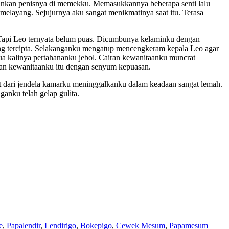
ainkan penisnya di memekku. Memasukkannya beberapa senti lalu
elayang. Sejujurnya aku sangat menikmatinya saat itu. Terasa
 Tapi Leo ternyata belum puas. Dicumbunya kelaminku dengan
ang tercipta. Selakanganku mengatup mencengkeram kepala Leo agar
 kalinya pertahananku jebol. Cairan kewanitaanku muncrat
airan kewanitaanku itu dengan senyum kepuasan.
t dari jendela kamarku meninggalkanku dalam keadaan sangat lemah.
anku telah gelap gulita.
Wisatalendir
e
,
Papalendir
,
Lendirigo
,
Bokepigo
,
Cewek Mesum
,
Papamesum