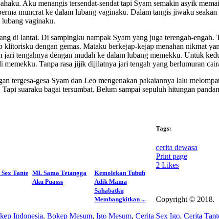
pahaku. Aku menangis tersendat-sendat tapi Syam semakin asyik mem
erma muncrat ke dalam lubang vaginaku. Dalam tangis jiwaku seakan m
 lubang vaginaku.
tang di lantai. Di sampingku nampak Syam yang juga terengah-engah.
ap klitorisku dengan gemas. Mataku berkejap-kejap menahan nikmat y
 jari tengahnya dengan mudah ke dalam lubang memekku. Untuk kedua
i memekku. Tanpa rasa jijik dijilatnya jari tengah yang berlumuran c
dengan tergesa-gesa Syam dan Leo mengenakan pakaiannya lalu melompa
 Tapi suaraku bagai tersumbat. Belum sampai sepuluh hitungan pandang
Tags:
cerita dewasa
Print page
2
Likes
 Sex Tante
ML Sama Tetangga
Kemolekan Tubuh
Aku Puasss
Adik Mama
Sahabatku
Copyright © 2018.
Membangkitkan ...
kep Indonesia
,
Bokep Mesum
,
Igo Mesum
,
Cerita Sex Igo
,
Cerita Tant