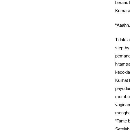
berani.
Kumasu
“Aaahh.
Tidak l
step-by
pemanda
hitamtr
kecokla
Kulihat
payudar
membuat
vaginan
mengham
“Tante 
Setelah