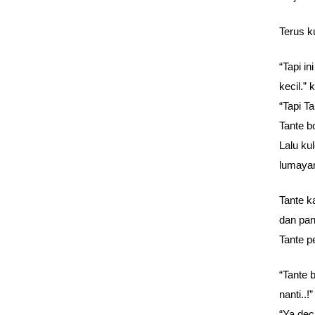
Terus ku
“Tapi i
kecil.”
“Tapi T
Tante b
Lalu ku
lumayan
Tante k
dan pan
Tante p
“Tante 
nanti..
“Ya dec