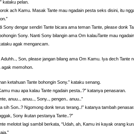
?” kataku pelan.
. jorok ach Kamu. Masak Tante mau ngadain pesta seks disini, itu ngg
on.”
adi Sony dengar sendiri Tante bicara ama teman Tante, please donk Ta
bohongin Sony. Nanti Sony bilangin ama Om kalauTante mau ngadain
” kataku agak mengancam.
! Aduhh.., Son, please jangan bilang ama Om Kamu. Iya dech Tante n
a agak memohon.
han ketahuan Tante bohongin Sony.” kataku senang.
Kamu mau apa kalau Tante ngadain pesta..?” katanya penasaran.
nte, anuu.., anuu.., Sony.., pengen.. anuu..”
a sih Son..? Ngomong donk terus terang..!” katanya tambah penasar
nggak, Sony ikutan pestanya Tante..?”
nte melotot lagi sambil berkata, “Udah, ah, Kamu ini kayak orang ku
aja.”