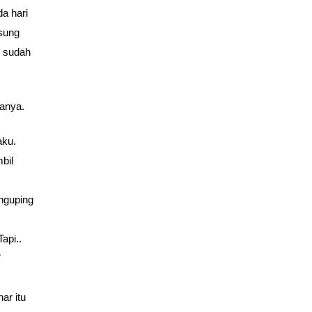
a hari
gsung
u sudah
tanya.
aku.
bil
nguping
api..
”
ar itu