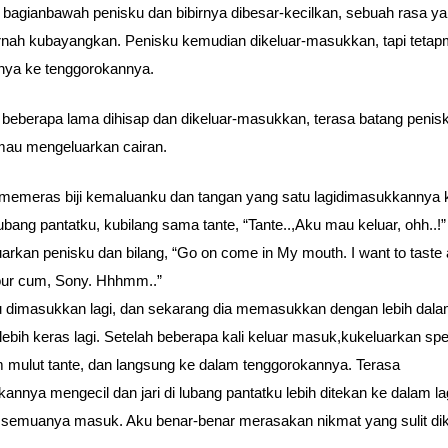
t bagianbawah penisku dan bibirnya dibesar-kecilkan, sebuah rasa y
rnah kubayangkan. Penisku kemudian dikeluar-masukkan, tapi teta
nya ke tenggorokannya.
 beberapa lama dihisap dan dikeluar-masukkan, terasa batang penis
au mengeluarkan cairan.
memeras biji kemaluanku dan tangan yang satu lagidimasukkannya 
ubang pantatku, kubilang sama tante, “Tante..,Aku mau keluar, ohh..!”
uarkan penisku dan bilang, “Go on come in My mouth. I want to taste
our cum, Sony. Hhhmm..”
 dimasukkan lagi, dan sekarang dia memasukkan dengan lebih dal
 lebih keras lagi. Setelah beberapa kali keluar masuk,kukeluarkan s
m mulut tante, dan langsung ke dalam tenggorokannya. Terasa
kannya mengecil dan jari di lubang pantatku lebih ditekan ke dalam la
semuanya masuk. Aku benar-benar merasakan nikmat yang sulit di