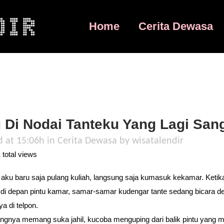
Home
Cerita Dewasa
 Di Nodai Tanteku Yang Lagi San
d at 15:06h
in
Cerita Dewasa
by
wisatalendir
total views
u aku baru saja pulang kuliah, langsung saja kumasuk kekamar. Ketik
di depan pintu kamar, samar-samar kudengar tante sedang bicara d
a di telpon.
ngnya memang suka jahil, kucoba menguping dari balik pintu yang