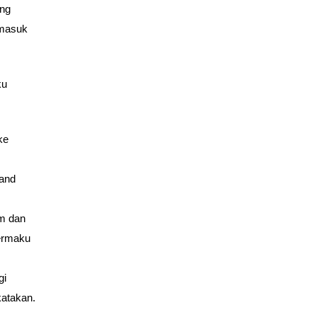
ang
pmasuk
ku
ke
 and
am dan
permaku
gi
katakan.