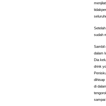
menjila
tidakpe
seluruh
Setelah
sudah m
Sambil 
dalam l
Dia kel
drink y
Penisku
dihisap
di dala
tengoro
sampai 