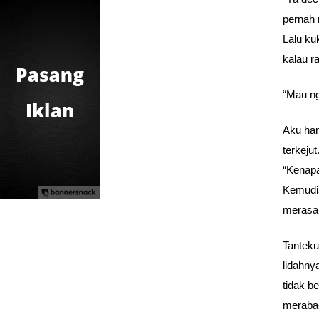
pernah 
Lalu ku
kalau r
“Mau ng
Aku han
terkejut
“Kenapa
Kemudia
merasa
Tanteku
lidahny
tidak b
meraba-