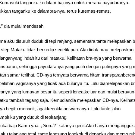
 Kumasuki tanganku kedalam bajunya untuk meraba payudaranya.
kkan tanganku ke dalambra-nya, terus kuremas-remas.
.” dia mulai mendesah.
ama aku disuruh duduk di tepi ranjang, sementara tante melepaskan 
-step.Mataku tidak berkedip sedetik pun. Aku tidak mau melepaskan
nganyang indah itu dari mataku. Kelihatan bra-nya yang berwarna
ansparan, sehingga payudaranya yang putih dengan putingnya yang 
tan samar terlihat. CD-nya ternyata berwarna hitam transparanberen
 belahan vaginanya yang tidak ada bulunya itu. Lalu diamelepaskan b
anya yang lumayan besar itu seperti loncatkeluar dan mulai berayun
ku tambah tegang saja. Kemudiandia melepaskan CD-nya. Kelihat
ya begitu menarik, agakkecoklatan warnanya. Lalu tante jalan
piriku yang duduk di tepiranjang.
buka baju Kamu yaa.., Son..?” katanya genit.Aku hanya mengangguk.
 aku telanjang total, tante langsung jongkok di depanku dan menyuru