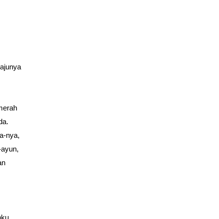
bajunya
merah
da.
ra-nya,
-ayun,
an
hku