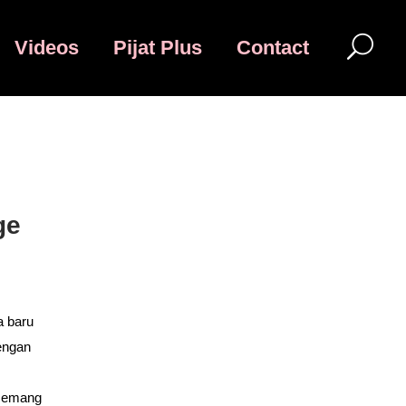
Videos
Pijat Plus
Contact
ge
a baru
engan
 memang