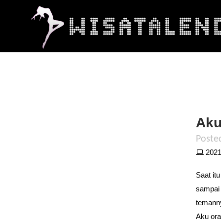
Aku
Poste
2021 
Saat it
sampai 
temanny
Aku ora