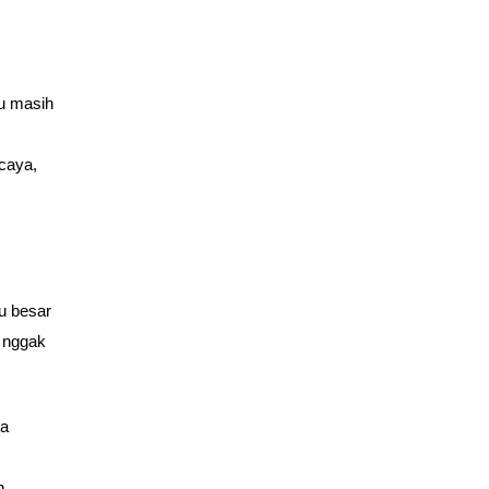
mu masih
caya,
u besar
 nggak
ta
h