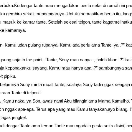
 terbuka.Kudengar tante mau mengadakan pesta seks di rumah ini pad
ku gembira sekali mendengarnya. Untuk memastikan berita itu, lan
u masuk ke kamar tante. Setelah selesai telpon, tante kagetmelihatk
ke kamarnya.
n, Kamu udah pulang rupanya. Kamu ada perlu ama Tante, ya..?” ka
gsung saja to the point, “Tante, Sony mau nanya.., boleh khan..?” kat
 aja keponakanku sayang, Kamu mau nanya apa..?” sambungnya sam
t pipiku.
ebelumnya Sony minta maaf Tante, soalnya Sony tadi nggak sengaja 
raan Tante di telpon.”
. Kamu nakal ya Son, awas nanti Aku bilangin ama Mama Kamulho. T
h nggak apa-apa. Terus apa yang mau Kamu tanyakan,ayo bilang..!
 agak jengkel.
adi dengar Tante ama teman Tante mau ngadain pesta seks disini, ben