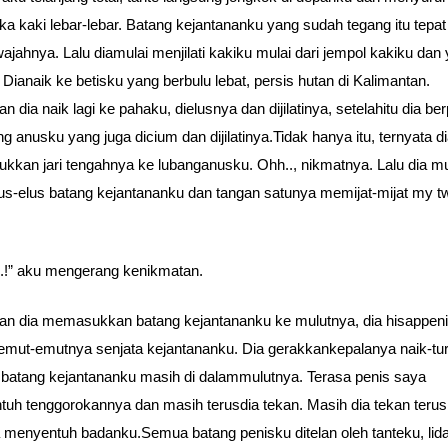
 kaki lebar-lebar. Batang kejantananku yang sudah tegang itu tepat 
ajahnya. Lalu diamulai menjilati kakiku mulai dari jempol kakiku dan
. Dianaik ke betisku yang berbulu lebat, persis hutan di Kalimantan.
 dia naik lagi ke pahaku, dielusnya dan dijilatinya, setelahitu dia be
ng anusku yang juga dicium dan dijilatinya.Tidak hanya itu, ternyata d
kan jari tengahnya ke lubanganusku. Ohh.., nikmatnya. Lalu dia mu
s-elus batang kejantananku dan tangan satunya memijat-mijat my t
.!” aku mengerang kenikmatan.
n dia memasukkan batang kejantananku ke mulutnya, dia hisappeni
iemut-emutnya senjata kejantananku. Dia gerakkankepalanya naik-tu
batang kejantananku masih di dalammulutnya. Terasa penis saya
uh tenggorokannya dan masih terusdia tekan. Masih dia tekan teru
a menyentuh badanku.Semua batang penisku ditelan oleh tanteku, lid