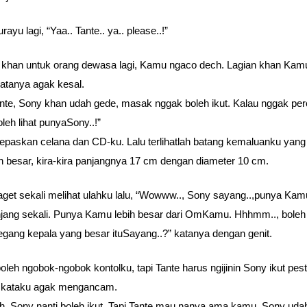
rayu lagi, “Yaa.. Tante.. ya.. please..!”
ni khan untuk orang dewasa lagi, Kamu ngaco dech. Lagian khan Ka
 katanya agak kesal.
ante, Sony khan udah gede, masak nggak boleh ikut. Kalau nggak per
oleh lihat punyaSony..!”
lepaskan celana dan CD-ku. Lalu terlihatlah batang kemaluanku yang
 besar, kira-kira panjangnya 17 cm dengan diameter 10 cm.
aget sekali melihat ulahku lalu, “Wowww.., Sony sayang..,punya Kam
jang sekali. Punya Kamu lebih besar dari OmKamu. Hhhmm.., boleh
egang kepala yang besar ituSayang..?” katanya dengan genit.
boleh ngobok-ngobok kontolku, tapi Tante harus ngijinin Sony ikut pes
!” kataku agak mengancam.
h, Sony nanti boleh ikut. Tapi Tante mau nanya ama kamu, Sony uda