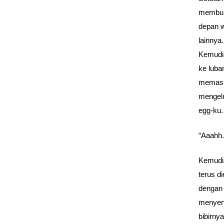
membuka
depan w
lainnya
Kemudian
ke luba
memasuk
mengelu
egg-ku.
“Aaahh.
Kemudia
terus d
dengan 
menyent
bibirny