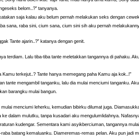
ngeseks belom..?” tanyanya.
katakan saja kalau aku belum pernah melakukan seks dengan cewek,
aba sana, raba sini, cium sana, cium sini sih aku pernah melakukann
gak Tante ajarin..?” katanya dengan genit.
ya terdiam. Lalu tiba-tiba tante meletakkan tangannya di pahaku. Aku
.
 Kamu terkejut..? Tante hanya memegang paha Kamu aja kok..!”
n tante mengambil tanganku, lalu dia mulai menciumi tanganku. Aku
kan barangku mulai bangun.
 mulai menciumi leherku, kemudian bibirku dilumat juga. Diamasukk
a ke dalam mulutku, tanpa kusadari aku mengulumlidahnya. Nafasny
eraturan kudengar. Sementara kami asyikberciuman, tangannya mula
raba batang kemaluanku. Diameremas-remas pelan. Aku pun jadi m