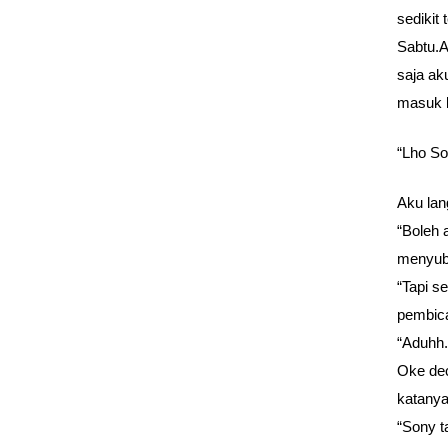
sedikit
Sabtu.A
saja ak
masuk 
“Lho So
Aku lan
“Boleh
menyubi
“Tapi s
pembica
“Aduhh.
Oke dec
katanya
“Sony t