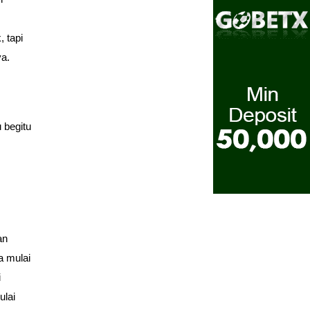
 tapi
ya.
 begitu
an
a mulai
i
ulai