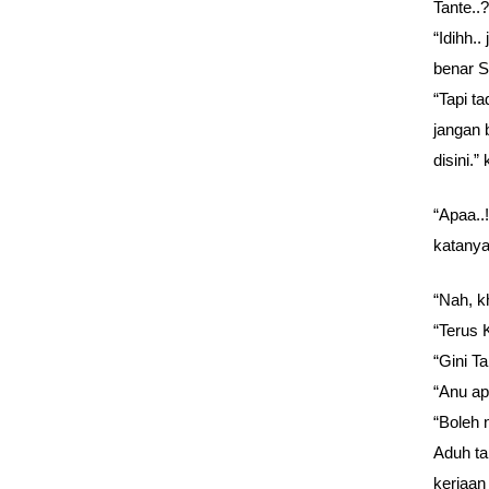
Tante..
“Idihh.
benar S
“Tapi t
jangan 
disini.
“Apaa..
katany
“Nah, k
“Terus 
“Gini Ta
“Anu ap
“Boleh 
Aduh ta
kerjaan 