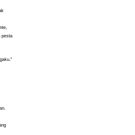
ak
nte,
 pesta
gaku.”
an.
rang