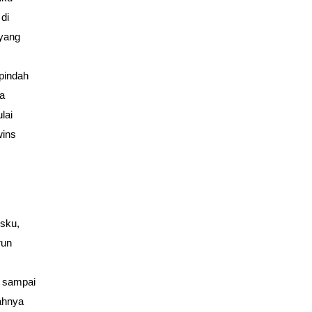
di
 yang
rpindah
ia
lai
wins
sku,
run
s sampai
ahnya