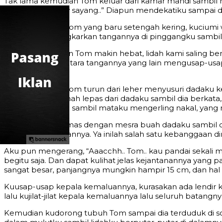
Tak lama kemudian Tom keluar dari kamar mandi sambil m
benar benar sexy sayang..” Diapun mendekatiku sampai di
Kubelai rambut Tom yang baru setengah kering, kucium
mesra. Dia melingkarkan tangannya di pinggangku sambi
Kurasakan ciuman Tom makin hebat, lidah kami saling be
berdetak. Sementara tangannya yang lain mengusap-usap
36C.
Kurasakan lidah Tom turun dari leher menyusuri dadaku
Matanya tak pernah lepas dari dadaku sambil dia berkat
hanya tersenyum sambil mataku mengerling nakal, yang
Dia meremas-remas dengan mesra buah dadaku sambil dipil
dalam genggamannya. Ya inilah salah satu kebanggaan diri
Aku pun mengerang, “Aaacchh.. Tom.. kau pandai sekali 
begitu saja. Dan dapat kulihat jelas kejantanannya yan
sangat besar, panjangnya mungkin hampir 15 cm, dan ha
Kuusap-usap kepala kemaluannya, kurasakan ada lendir
lalu kujilat-jilat kepala kemaluannya lalu seluruh batangny
Kemudian kudorong tubuh Tom sampai dia terduduk di sof