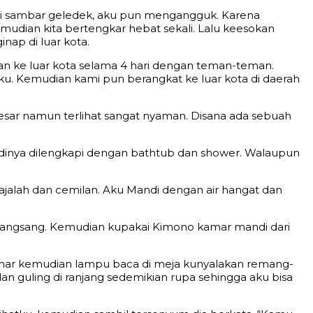
di sambar geledek, aku pun mengangguk. Karena
udian kita bertengkar hebat sekali. Lalu keesokan
ap di luar kota.
an ke luar kota selama 4 hari dengan teman-teman.
tku. Kemudian kami pun berangkat ke luar kota di daerah
besar namun terlihat sangat nyaman. Disana ada sebuah
mandinya dilengkapi dengan bathtub dan shower. Walaupun
jalah dan cemilan. Aku Mandi dengan air hangat dan
erangsang. Kemudian kupakai Kimono kamar mandi dari
amar kemudian lampu baca di meja kunyalakan remang-
n guling di ranjang sedemikian rupa sehingga aku bisa