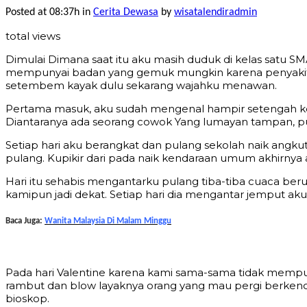
Posted at 08:37h
in
Cerita Dewasa
by
wisatalendiradmin
total views
Dimulai Dimana saat itu aku masih duduk di kelas satu SM
mempunyai badan yang gemuk mungkin karena penyakit liv
setembem kayak dulu sekarang wajahku menawan.
Pertama masuk, aku sudah mengenal hampir setengah k
Diantaranya ada seorang cowok Yang lumayan tampan, put
Setiap hari aku berangkat dan pulang sekolah naik angk
pulang. Kupikir dari pada naik kendaraan umum akhirnya
Hari itu sehabis mengantarku pulang tiba-tiba cuaca be
kamipun jadi dekat. Setiap hari dia mengantar jemput ak
Baca Juga:
Wanita Malaysia Di Malam Minggu
Pada hari Valentine karena kami sama-sama tidak mempuny
rambut dan blow layaknya orang yang mau pergi berkencan
bioskop.