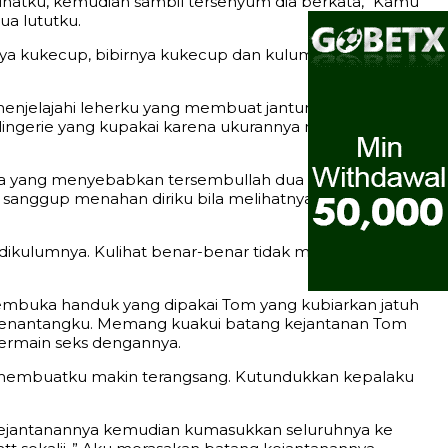
ihatku, kemudian sambil tersenyum dia berkata, “Kamu
ua lututku.
nya kukecup, bibirnya kukecup dan kulumat dengan
 menjelajahi leherku yang membuat jantungku makin keras
lingerie yang kupakai karena ukurannya memang besar,
da yang menyebabkan tersembullah dua bukit indahku.
sanggup menahan diriku bila melihatnya..” Aku pun
l dikulumnya. Kulihat benar-benar tidak muat buah dadaku
membuka handuk yang dipakai Tom yang kubiarkan jatuh
ah menantangku. Memang kuakui batang kejantanan Tom
bermain seks dengannya.
 membuatku makin terangsang. Kutundukkan kepalaku
g kejantanannya kemudian kumasukkan seluruhnya ke