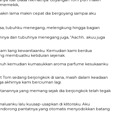
a memekik,
makin lama makin cepat dia bergoyang sampai aku
biasa, tubuhku menegang, melengkung hingga bagian
annya dan tubuhnya menegang juga, “Aachh.. akuu juga
 dalam liang kewanitaanku. Kemudian kami berdua
ang membuatku ketiduran sejenak.
i penuh kemudian kumasukkan aroma parfume kesukaanku
at Tom sedang berjongkok di sana, masih dalam keadaan
a akhirnya kami berciuman lagi.
anannya yang memang sejak dia berjongkok telah tegak
uanku lalu kuusap-usapkan di klitorisku. Aku
endorong pantatnya yang otomatis menyodokkan batang