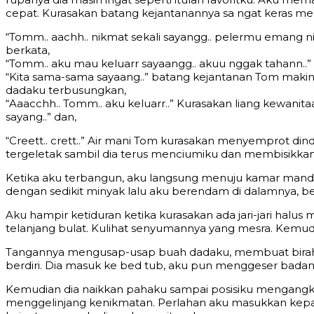
cepat. Kurasakan batang kejantanannya sa ngat keras m
“Tomm.. aachh.. nikmat sekali sayangg.. pelermu emang 
berkata,
“Tomm.. aku mau keluarr sayaangg.. akuu nggak tahann..” 
“Kita sama-sama sayaang..” batang kejantanan Tom maki
dadaku terbusungkan,
“Aaacchh.. Tomm.. aku keluarr..” Kurasakan liang kewan
sayang..” dan,
“Creett.. crett..” Air mani Tom kurasakan menyemprot di
tergeletak sambil dia terus menciumiku dan membisikka
Ketika aku terbangun, aku langsung menuju kamar mand
dengan sedikit minyak lalu aku berendam di dalamnya, b
Aku hampir ketiduran ketika kurasakan ada jari-jari ha
telanjang bulat. Kulihat senyumannya yang mesra. Kemud
Tangannya mengusap-usap buah dadaku, membuat birahik
berdiri. Dia masuk ke bed tub, aku pun menggeser badank
Kemudian dia naikkan pahaku sampai posisiku mengangka
menggelinjang kenikmatan. Perlahan aku masukkan kep