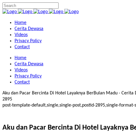
Home
Cerita Dewasa
Videos
Privacy Policy
Contact
Home
Cerita Dewasa
Videos
Privacy Policy
Contact
Aku dan Pacar Bercinta Di Hotel Layaknya BerBulan Madu - Cerita D
2895
post-template-default,single,single-post,postid-2895,single-form
Aku dan Pacar Bercinta Di Hotel Layaknya 