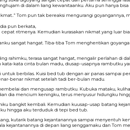
enghujam di dalam liang kewanitaanku. Aku pun hanya bis
nikmat..” Tom pun tak bereaksi mengurangi goyangannya, 
dia pun berkata,
n cepat ritmenya. Kemudian kurasakan nikmat yang luar 
itaanku sangat hangat. Tiba-tiba Tom menghentikan goyang
nding rahimku, terasa sangat hangat, mengalir perlahan di
n kata-kata cinta bulan madu, diusap-usapnya rambutku y
i untuk berbilas. Kuisi bed tub dengan air panas sampa
enar-benar nikmat setelah tadi ber-bulan madu.
lus membelai dan mengusap rambutku. Kubuka mataku, kulih
ian dia mencium keningku, terus menyusur hidungku hingg
u bangkit kembali. Kemudian kuusap-usap batang kejant
u hingga aku terduduk di tepi bed tub.
ng, kutarik batang kejantanannya sampai menyentuh kemal
ala kejantanannya di depan liang senggamaku dan Tom m