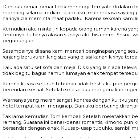
Dan aku benar-benar tidak menduga ternyata di dalam 
memang selama ini diam-diam aku telah merasa sayang pa
harinya dia meminta maaf padaku. Karena sekolah kami l
Kemudian aku minta ijin kepada orang rumah karena yan
Tentunya itu hanya alasan supaya aku bisa pergi. Sesuai
pegunungan.
Sesampainya di sana kami mencari penginapan yang sesuai
ranjang berukuran king size yang di sisi kanan kirinya ter
Lalu ada satu set sofa dan meja. Disisi yang lain ada t
tidak begitu bagus namun lumayan enak tempat tersebut
Karena kurasa seluruh tubuhku tidak fresh aku pun perg
berendam sesaat. Setelah selesai aku mengenakan linge
Warnanya yang merah sangat kontras dengan kulitku yan
hotel tempat kami menginap. Dan aku berbaring di ranja
Tak lama kemudian Tom kembali. Setelah meletakkan be
remang. Suasana ini benar-benar romantis, kimono pun ku
bersandar dengan enak. Kuusap-usap tubuhku sambil mem