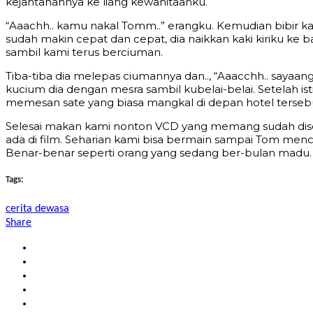
kejantanannya ke liang kewanitaanku.
“Aaachh.. kamu nakal Tomm..” erangku. Kemudian bibir k
sudah makin cepat dan cepat, dia naikkan kaki kiriku k
sambil kami terus berciuman.
Tiba-tiba dia melepas ciumannya dan.., “Aaacchh.. sayaa
kucium dia dengan mesra sambil kubelai-belai. Setelah 
memesan sate yang biasa mangkal di depan hotel terseb
Selesai makan kami nonton VCD yang memang sudah dised
ada di film. Seharian kami bisa bermain sampai Tom mencap
Benar-benar seperti orang yang sedang ber-bulan madu. 
Tags:
cerita dewasa
Share