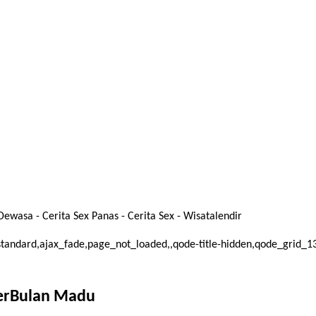
ewasa - Cerita Sex Panas - Cerita Sex - Wisatalendir
at-standard,ajax_fade,page_not_loaded,,qode-title-hidden,qode_grid
BerBulan Madu