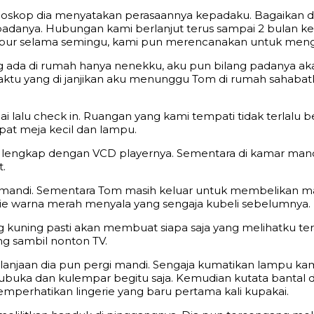
bioskop dia menyatakan perasaannya kepadaku. Bagaikan 
danya. Hubungan kami berlanjut terus sampai 2 bulan kem
ibur selama semingu, kami pun merencanakan untuk mengin
g ada di rumah hanya nenekku, aku pun bilang padanya ak
 waktu yang di janjikan aku menunggu Tom di rumah sahaba
 lalu check in. Ruangan yang kami tempati tidak terlalu 
dapat meja kecil dan lampu.
elevisi lengkap dengan VCD playernya. Sementara di kamar 
.
i mandi. Sementara Tom masih keluar untuk membelikan ma
rie warna merah menyala yang sengaja kubeli sebelumnya.
g kuning pasti akan membuat siapa saja yang melihatku t
ng sambil nonton TV.
lanjaan dia pun pergi mandi. Sengaja kumatikan lampu k
buka dan kulempar begitu saja. Kemudian kutata bantal da
perhatikan lingerie yang baru pertama kali kupakai.