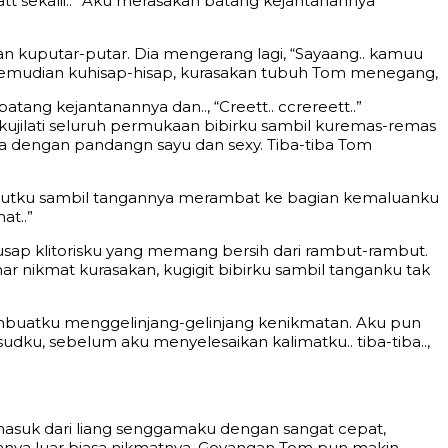
tt sekalii..” Aku merasakan batang kejantanannya
kuputar-putar. Dia mengerang lagi, “Sayaang.. kamuu
kemudian kuhisap-hisap, kurasakan tubuh Tom menegang,
ang kejantanannya dan.., “Creett.. ccrereett..”
kujilati seluruh permukaan bibirku sambil kuremas-remas
dia dengan pandangn sayu dan sexy. Tiba-tiba Tom
erutku sambil tangannya merambat ke bagian kemaluanku
at..”
-usap klitorisku yang memang bersih dari rambut-rambut.
ar nikmat kurasakan, kugigit bibirku sambil tanganku tak
embuatku menggelinjang-gelinjang kenikmatan. Aku pun
udku, sebelum aku menyelesaikan kalimatku.. tiba-tiba..,
asuk dari liang senggamaku dengan sangat cepat,
asanya luar biasa nikmatnya. Goyangan Tom pun makin