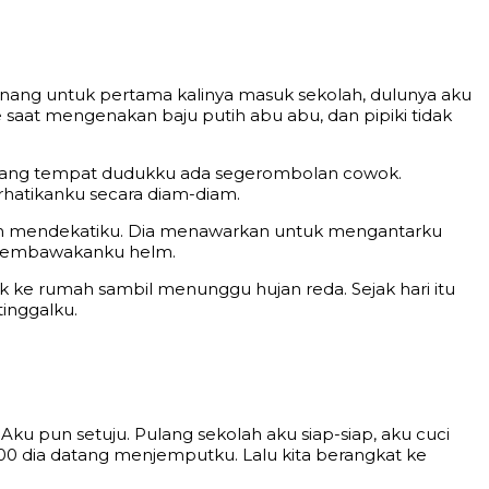
 senang untuk pertama kalinya masuk sekolah, dulunya aku
aat mengenakan baju putih abu abu, dan pipiki tidak
akang tempat dudukku ada segerombolan cowok.
rhatikanku secara diam-diam.
a Tom mendekatiku. Dia menawarkan untuk mengantarku
h membawakanku helm.
 ke rumah sambil menunggu hujan reda. Sejak hari itu
inggalku.
u pun setuju. Pulang sekolah aku siap-siap, aku cuci
:00 dia datang menjemputku. Lalu kita berangkat ke