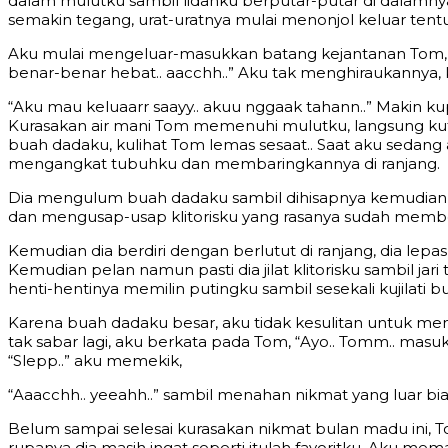
dalam mulutku sambil lidahku berputar-putar di dalamnya
semakin tegang, urat-uratnya mulai menonjol keluar tentu
Aku mulai mengeluar-masukkan batang kejantanan Tom, 
benar-benar hebat.. aacchh..” Aku tak menghiraukannya
“Aku mau keluaarr saayy.. akuu nggaak tahann..” Makin ku
Kurasakan air mani Tom memenuhi mulutku, langsung kute
buah dadaku, kulihat Tom lemas sesaat.. Saat aku sedang
mengangkat tubuhku dan membaringkannya di ranjang.
Dia mengulum buah dadaku sambil dihisapnya kemudian 
dan mengusap-usap klitorisku yang rasanya sudah membes
Kemudian dia berdiri dengan berlutut di ranjang, dia lep
Kemudian pelan namun pasti dia jilat klitorisku sambil ja
henti-hentinya memilin putingku sambil sesekali kujilati b
Karena buah dadaku besar, aku tidak kesulitan untuk me
tak sabar lagi, aku berkata pada Tom, “Ayo.. Tomm.. masu
“Slepp..” aku memekik,
“Aaacchh.. yeeahh..” sambil menahan nikmat yang luar bi
Belum sampai selesai kurasakan nikmat bulan madu ini,
rupanya dia masih ingat seperti itulah favoritku. Aku m