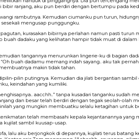
elilitkan handuk di pinggangnya. Dia pun tercengang mel
 bibir ranjang, aku pun berdiri dengan bertumpu pada ked
i wangi rambutnya. Kemudian ciumanku pun turun, hidung
l sesekali mengusap punggungku.
rpagutan, kurasakan bibirnya perlahan namun pasti turun
 buah dadaku yang kelihatan hampir tidak muat di dalam 
 kemudian tangannya menurunkan lingerie-ku di bagian da
a, “Oh buah dadamu memang indah sayang.. aku tak pernah 
 membuatnya makin tidak tahan.
in-pilin putingnya. Kemudian dia jilati bergantian sambi
ku, keindahan yang kumiliki.
menghisapnya.. aacchh..” tanpa kusadari tanganku sudah 
g panjang dan besar telah berdiri dengan tegak seolah-ol
l inilah yang mungkin membuatku selalu ketagihan untuk 
 kenikmatan telah membasahi kepala kejantanannya yang
a kujilat sambil kuusap-usap.
a, lalu aku berjongkok di depannya, kujilati terus batan