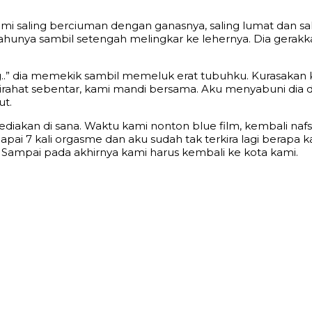
ami saling berciuman dengan ganasnya, saling lumat dan 
e bahunya sambil setengah melingkar ke lehernya. Dia ge
ng..” dia memekik sambil memeluk erat tubuhku. Kurasakan
istirahat sebentar, kami mandi bersama. Aku menyabuni di
ut.
iakan di sana. Waktu kami nonton blue film, kembali naf
ai 7 kali orgasme dan aku sudah tak terkira lagi berapa ka
Sampai pada akhirnya kami harus kembali ke kota kami.