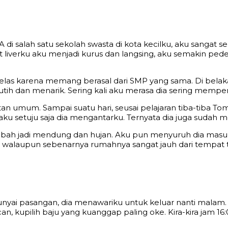
A di salah satu sekolah swasta di kota kecilku, aku sangat
erku aku menjadi kurus dan langsing, aku semakin pede s
elas karena memang berasal dari SMP yang sama. Di bel
ih dan menarik. Sering kali aku merasa dia sering mempe
utan umum. Sampai suatu hari, seusai pelajaran tiba-tib
 aku setuju saja dia mengantarku. Ternyata dia juga suda
rubah jadi mendung dan hujan. Aku pun menyuruh dia masuk
u walaupun sebenarnya rumahnya sangat jauh dari tempat t
ai pasangan, dia menawariku untuk keluar nanti malam. Ak
, kupilih baju yang kuanggap paling oke. Kira-kira jam 16