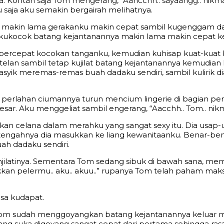
. Kontan saja Tom mengerang, “Aahcchh.. sayaangg.. nikma
 saja aku semakin bergairah melihatnya.
makin lama gerakanku makin cepat sambil kugenggam dan 
, kukocok batang kejantanannya makin lama makin cepat 
percepat kocokan tanganku, kemudian kuhisap kuat-kuat bat
lan sambil tetap kujilat batang kejantanannya kemudian 
 asyik meremas-remas buah dadaku sendiri, sambil kulirik 
perlahan ciumannya turun mencium lingerie di bagian p
ar. Aku menggeliat sambil engerang, “Aacchh.. Tom.. nikm
askan celana dalam merahku yang sangat sexy itu. Dia usap
ri tengahnya dia masukkan ke liang kewanitaanku. Benar-ben
uah dadaku sendiri.
njilatinya. Sementara Tom sedang sibuk di bawah sana, m
kkan pelermu.. aku.. akuu..” rupanya Tom telah paham maks
asa kudapat.
 Tom sudah menggoyangkan batang kejantanannya keluar m
emang suka digoyang sangat cepat dari pertama sehingga r