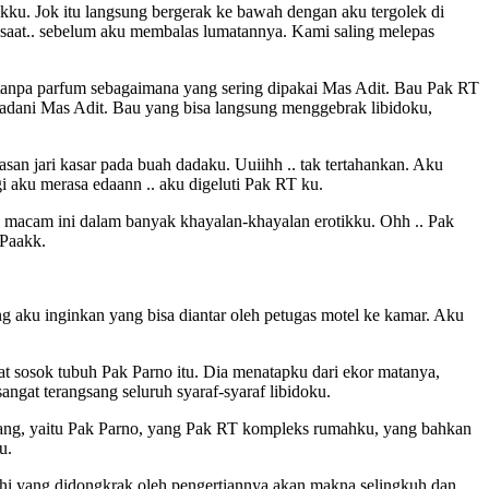
ku. Jok itu langsung bergerak ke bawah dengan aku tergolek di
esaat.. sebelum aku membalas lumatannya. Kami saling melepas
i tanpa parfum sebagaimana yang sering dipakai Mas Adit. Bau Pak RT
ebadani Mas Adit. Bau yang bisa langsung menggebrak libidoku,
an jari kasar pada buah dadaku. Uuiihh .. tak tertahankan. Aku
i aku merasa edaann .. aku digeluti Pak RT ku.
macam ini dalam banyak khayalan-khayalan erotikku. Ohh .. Pak
 Paakk.
 aku inginkan yang bisa diantar oleh petugas motel ke kamar. Aku
hat sosok tubuh Pak Parno itu. Dia menatapku dari ekor matanya,
angat terangsang seluruh syaraf-syaraf libidoku.
eorang, yaitu Pak Parno, yang Pak RT kompleks rumahku, yang bahkan
u.
irahi yang didongkrak oleh pengertiannya akan makna selingkuh dan