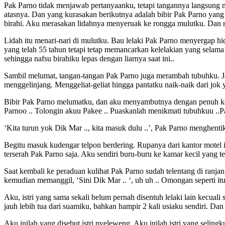
Pak Parno tidak menjawab pertanyaanku, tetapi tangannya langsung 
atasnya. Dan yang kurasakan berikutnya adalah bibir Pak Parno yan
birahi. Aku merasakan lidahnya menyeruak ke rongga mulutku. Dan 
Lidah itu menari-nari di mulutku. Bau lelaki Pak Parno menyergap h
yang telah 55 tahun tetapi tetap memancarkan kelelakian yang selama
sehingga nafsu birahiku lepas dengan liarnya saat ini..
Sambil melumat, tangan-tangan Pak Parno juga merambah tubuhku. Jar
menggelinjang. Menggeliat-geliat hingga pantatku naik-naik dari jok 
Bibir Pak Parno melumatku, dan aku menyambutnya dengan penuh ker
Parnoo .. Tolongin akuu Pakee .. Puaskanlah menikmati tubuhkuu ..Pa
‘Kita turun yok Dik Mar .., kita masuk dulu ..’, Pak Parno menghen
Begitu masuk kudengar telpon berdering. Rupanya dari kantor motel
terserah Pak Parno saja. Aku sendiri buru-buru ke kamar kecil yang t
Saat kembali ke peraduan kulihat Pak Parno sudah telentang di ranja
kemudian memanggil, ‘Sini Dik Mar .. ‘, uh uh .. Omongan seperti itu
Aku, istri yang sama sekali belum pernah disentuh lelaki lain kecua
jauh lebih tua dari suamiku, bahkan hampir 2 kali usiaku sendiri. Dan p
Aku inilah yang disebut istri nyeleweng. Aku inilah istri yang selin