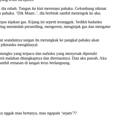
 dia rubah. Tangan itu kini meremasi pahaku. Gelombang nikmat
pahaku. ‘Dik Maarr..’, dia berbisik sambil menengok ke aku.
pas injakan gas. Kijang ini seperti terangguk. Sedikit badanku
ering memindah presnelling, mengerem, menginjak gas dan mengatur
n seandainya tangan itu merangkak ke pangkal pahaku akan
n pikiranku mengkhayal.
ntungku yang terpacu dan nafasku yang menyesak dipenuhi
eii malahan ditangkapnya dan diremasinya. Dan aku pasrah. Aku
mbil remasan di tangan terus berlangsung.
Aku nggak mau bertanya, mau ngapain ‘sejam’??