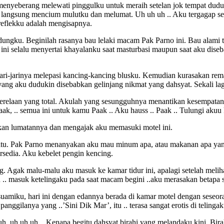
menyeberang melewati pinggulku untuk meraih setelan jok tempat duduk
g langsung mencium mulutku dan melumat. Uh uh uh .. Aku tergagap s
reflekku adalah mengisapnya.
idungku. Beginilah rasanya bau lelaki macam Pak Parno ini. Bau alam
 ini selalu menyertai khayalanku saat masturbasi maupun saat aku dis
i-jarinya melepasi kancing-kancing blusku. Kemudian kurasakan remas
yang aku dudukin disebabkan gelinjang nikmat yang dahsyat. Sekali lag
elaan yang total. Akulah yang sesungguhnya menantikan kesempatan 
ak, .. semua ini untuk kamu Paak .. Aku hauss .. Paak .. Tulungi akuu
tikan lumatannya dan mengajak aku memasuki motel ini.
 itu. Pak Parno menanyakan aku mau minum apa, atau makanan apa yang
ersedia. Aku kebelet pengin kencing.
ng. Agak malu-malu aku masuk ke kamar tidur ini, apalagi setelah meli
 .. masuk ketelingaku pada saat macam begini ..aku merasakan betapa s
li suamiku, hari ini dengan edannya berada di kamar motel dengan ses
anggilanya yang ..’Sini Dik Mar’, itu .. terasa sangat erotis di telingak
gkuh..uh uh uh .. Kenapa begitu dahsyat birahi yang melandaku kini. B