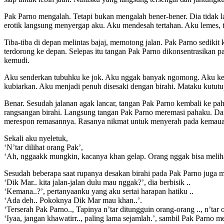
Pak Parno mengalah. Tetapi bukan mengalah bener-bener. Dia tidak 
erotik langsung menyergap aku. Aku mendesah tertahan. Aku lemes, 
Tiba-tiba di depan melintas bajaj, memotong jalan. Pak Parno sedikit
terdorong ke depan. Selepas itu tangan Pak Parno dikonsentrasikan
kemudi.
Aku senderkan tubuhku ke jok. Aku nggak banyak ngomong. Aku kepi
kubiarkan. Aku menjadi penuh disesaki dengan birahi. Mataku kututu
Benar. Sesudah jalanan agak lancar, tangan Pak Parno kembali ke 
rangsangan birahi. Langsung tangan Pak Parno meremasi pahaku. Da
merespon remasannya. Rasanya nikmat untuk menyerah pada kemauan 
Sekali aku nyeletuk,
‘N’tar dilihat orang Pak’,
‘Ah, nggaakk mungkin, kacanya khan gelap. Orang nggak bisa meliha
Sesudah beberapa saat rupanya desakan birahi pada Pak Parno juga 
‘Dik Mar.. kita jalan-jalan dulu mau nggak?’, dia berbisik ..
‘Kemana..?’, pertanyaanku yang aku sertai harapan hatiku ..
‘Ada deh.. Pokoknya Dik Mar mau khan..’.
‘Terserah Pak Parno.., Tapinya n’tar ditungguin orang-orang .., n’tar o
‘Iyaa, jangan khawatirr.., paling lama sejamlah.’, sambil Pak Parn