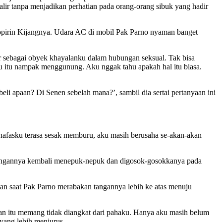
galir tanpa menjadikan perhatian pada orang-orang sibuk yang hadir
opirin Kijangnya. Udara AC di mobil Pak Parno nyaman banget
ir sebagai obyek khayalanku dalam hubungan seksual. Tak bisa
ku itu nampak menggunung. Aku nggak tahu apakah hal itu biasa.
li apaan? Di Senen sebelah mana?’, sambil dia sertai pertanyaan ini
 nafasku terasa sesak memburu, aku masih berusaha se-akan-akan
’, tangannya kembali menepuk-nepuk dan digosok-gosokkanya pada
Dan saat Pak Parno merabakan tangannya lebih ke atas menuju
an itu memang tidak diangkat dari pahaku. Hanya aku masih belum
yang lebih menjurus.