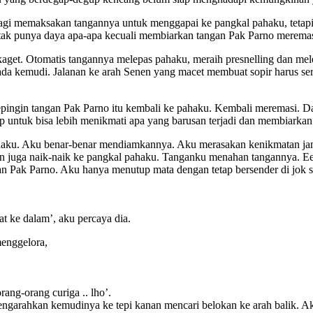
lagi memaksakan tangannya untuk menggapai ke pangkal pahaku, tetapi
tak punya daya apa-apa kecuali membiarkan tangan Pak Parno meremas 
 kaget. Otomatis tangannya melepas pahaku, meraih presnelling dan mele
 pada kemudi. Jalanan ke arah Senen yang macet membuat sopir harus s
ngin tangan Pak Parno itu kembali ke pahaku. Kembali meremasi. Da
p untuk bisa lebih menikmati apa yang barusan terjadi dan membiarka
pahaku. Aku benar-benar mendiamkannya. Aku merasakan kenikmatan ja
n juga naik-naik ke pangkal pahaku. Tanganku menahan tangannya. Ee
Pak Parno. Aku hanya menutup mata dengan tetap bersender di jok sa
t ke dalam’, aku percaya dia.
menggelora,
rang-orang curiga .. lho’.
o mengarahkan kemudinya ke tepi kanan mencari belokan ke arah balik. 