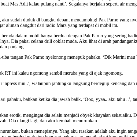
h buat Mas Adit kalau pulang nanti’. Segalanya berjalan seperti air men
ku, aku sudah duduk di bangku depan, mendampingi Pak Parno yang ny
gar alunan dangdut dari radio Mara yang terdapat di mobil itu.
ku berada dalam mobil hanya berdua dengan Pak Parno yang sering had
nya. Dia pakai celana drill coklat muda. Aku lihat di arah pandangan
dan panjang.
a-tiba tangan Pak Parno nyelonong menepuk pahaku. ‘Dik Marini mau be
k RT ini kalau ngomong sambil meraba yang di ajak ngomong.
sar inpress ituu..’, walaupun jantungku langsung berdegup kencang dan
ari pahaku, bahkan ketika dia jawab balik, ‘Ooo, yyaa.. aku tahu ..
kan erotik, mengingat dia selalu menjadi obyek khayalan seksualku. 
ah. Dia ulangi lagi, dan aku kembali menurunkan.
nurunkan, bukan menepisnya. Yang aku rasakan adalah aku ingin tang
gku yang berdegap-degup kencang belum siap menghadapi kemungkinan 