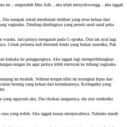
ra ini .. ampunilah Mas Adit .. aku telah menyelewengg .. aku nggak
Dia nampak sekali menikmati rintihan yang terus keluar dari
bang vaginaku. Dinding-dindingnya yang penuh saraf-saraf peka
an wanita. Jari-jarinya mengarah pada G-spotku. Dan tak ayal lagi.
nya. Untuk pertama kali disentuh lelaki yang bukan suamiku, Pak
amkan kukuku ke punggungnya. Aku nggak lagi memperhitungkan
angan-tangan itu agar jarinya lebih meruyak ke lubang vaginaku
njang itu teraduk. Selimut tempat tidur itu terangkat lepas dan
airan bening yang keluar dari kemaluannya. Keringatku yang
ni.
 yang ngayomi aku. Dia eluskan tangannya, dia sisir rambutku
lkan rasa yang teduh. Aku nggak kuasa menjawabnya. Nafasku masih