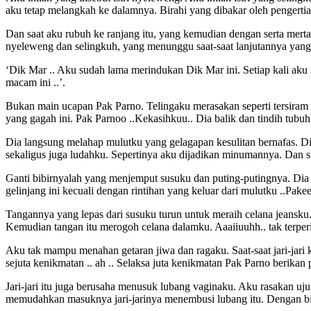
aku tetap melangkah ke dalamnya. Birahi yang dibakar oleh pengert
Dan saat aku rubuh ke ranjang itu, yang kemudian dengan serta mer
nyeleweng dan selingkuh, yang menunggu saat-saat lanjutannya yang 
‘Dik Mar .. Aku sudah lama merindukan Dik Mar ini. Setiap kali aku l
macam ini ..’.
Bukan main ucapan Pak Parno. Telingaku merasakan seperti tersiram
yang gagah ini. Pak Parnoo ..Kekasihkuu.. Dia balik dan tindih tubuh
Dia langsung melahap mulutku yang gelagapan kesulitan bernafas. D
sekaligus juga ludahku. Sepertinya aku dijadikan minumannya. Dan 
Ganti bibirnyalah yang menjemput susuku dan puting-putingnya. Dia 
gelinjang ini kecuali dengan rintihan yang keluar dari mulutku ..Pake
Tangannya yang lepas dari susuku turun untuk meraih celana jeansku
Kemudian tangan itu merogoh celana dalamku. Aaaiiuuhh.. tak terpe
Aku tak mampu menahan getaran jiwa dan ragaku. Saat-saat jari-jari 
sejuta kenikmatan .. ah .. Selaksa juta kenikmatan Pak Parno berikan p
Jari-jari itu juga berusaha menusuk lubang vaginaku. Aku rasakan uju
memudahkan masuknya jari-jarinya menembusi lubang itu. Dengan bibi