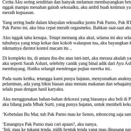
Cerita Aku sering sendirian dan banyak melamun membayangkan betapa
nggak mampu menahan gairah seksualku, aku ambil buah ketimun yang 
meraih kepuasan.
Yang sering hadir dalam khayalan seksualku justru Pak Parno, Pak R
Pak Parno ini, aku bisa cepat meraih orgasmeku. Bahkan saat-saat 
Aku nggak tahu kenapa. Tetapi memang aku akui, selama ini aku sel
tubuhnya yang tetap kekar dan kokoh walaupun tua, aku bayangkan kon
nikmatnya dientot kontol macam itu ..
Di kompleks itu, di antara ibu-ibu atau istri-istri, aku merasa akula
aku seperti Sarah Ashari, selebrity cantik yang binal adik dari Ayu
membayang. Hatiku selangit mendengar pujian mereka ini..
Pada suatu ketika, tetangga kami punya hajatan, menyunatkan anakny
pelaminan, ada yang bikin hiasan atau menata makanan dan sebagainy
selalu puas dengan hasil karyaku.
Aku menggunakan bahan-bahan dekorasi yang biasanya aku beli di Pa
aku bilang pada Mbak Surti, yang punya hajatan, untuk membeli keku
‘Kebetulan Bu Mar, tuh Pak Parno mau ke Senen, mbonceng saja sam
‘Emangnya Pak Parno mau cari apaan?, aku nanya.
‘Inii, mau ke tukang tenda, milih bentuk tenda yang mau dipasang n