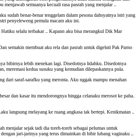
pu menjawab semuanya kecuali rasa pasrah yang menjalar ..
ku sudah benar-benar tenggelam dalam pesona dahsyatnya istri yang
istri penyeleweng pemula macam aku ini.
. Hatiku selalu terbakar .. Kapann aku bisa merangkul Dik Mar
Dan semakin membuat aku rela dan pasrah untuk digeluti Pak Parno
a bibirnya lebih menekan lagi. Disedotnya lidahku. Disedotnya
kan, meremasi kedua susuku yang kemudian dilepaskannya pula.
njang dari saraf-sarafku yang meronta. Aku nggak mampu menahan
 besar dan kasar itu mendorongnya hingga celanaku merosot ke paha.
..aku langsung melayang ke ruang angkasa tak bertepi. Kenikmatan ..
h menjalar sejak tadi dia toreh-toreh sebagai pelumas untuk
gan jari-jarinya yang terus dimainkan di bibir lubang vaginaku ..