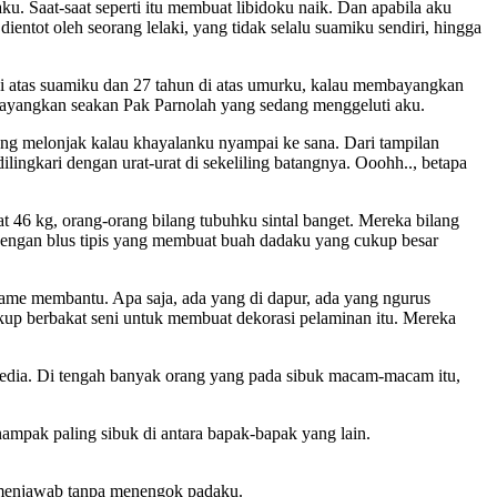
. Saat-saat seperti itu membuat libidoku naik. Dan apabila aku
tot oleh seorang lelaki, yang tidak selalu suamiku sendiri, hingga
 di atas suamiku dan 27 tahun di atas umurku, kalau membayangkan
bayangkan seakan Pak Parnolah yang sedang menggeluti aku.
ng melonjak kalau khayalanku nyampai ke sana. Dari tampilan
ingkari dengan urat-urat di sekeliling batangnya. Ooohh.., betapa
rat 46 kg, orang-orang bilang tubuhku sintal banget. Mereka bilang
s dengan blus tipis yang membuat buah dadaku yang cukup besar
rame membantu. Apa saja, ada yang di dapur, ada yang ngurus
kup berbakat seni untuk membuat dekorasi pelaminan itu. Mereka
sedia. Di tengah banyak orang yang pada sibuk macam-macam itu,
mpak paling sibuk di antara bapak-bapak yang lain.
uk menjawab tanpa menengok padaku.