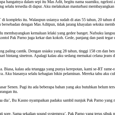
 hangatnya dalam sepi itu Mas Adit, begitu nama suamiku, ngeloni aku
selalu tersedia di dapur. Aku melakukan masturbasi membayangkan dien
T di kompleks itu. Walaupun usianya sudah di atas 55 tahun, 20 tahun
aku bersebadan dengan Mas Aditpun, tidak jarang khayalan seksku mem
alu membayangkan kemaluan lelaki yang gedee banget. Nafsuku langsu
tol Pak Parno juga kekar dan kokoh. Gede, panjang dan pasti tegar dil
h yang paling cantik. Dengan usiaku yang 28 tahun, tinggi 158 cm dan be
 Ashari bintang sinetron. Apalagi kalau aku sedang memakai celana jean
a. Biasa, kalau ada tetangga yang punya kerepotan, kami se-RT rame-
a. Aku biasanya selalu kebagian bikin pelaminan. Mereka tahu aku cu
sar Senen. Pagi itu ada beberapa bahan yang aku butuhkan belum ter
rangan itu.
a dia’, Bu Kasno nyampaikan padaku sambil nunjuk Pak Parno yang na
anti sore. Sama sekalian sound systemnya’, Pak Parno yang terus sib