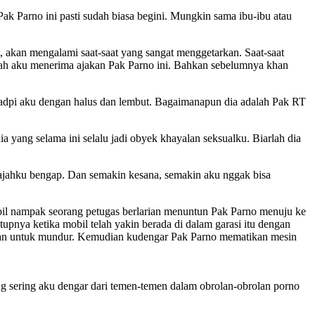
k Parno ini pasti sudah biasa begini. Mungkin sama ibu-ibu atau
 akan mengalami saat-saat yang sangat menggetarkan. Saat-saat
mudah aku menerima ajakan Pak Parno ini. Bahkan sebelumnya khan
hadpi aku dengan halus dan lembut. Bagaimanapun dia adalah Pak RT
a yang selama ini selalu jadi obyek khayalan seksualku. Biarlah dia
ajahku bengap. Dan semakin kesana, semakin aku nggak bisa
bil nampak seorang petugas berlarian menuntun Pak Parno menuju ke
upnya ketika mobil telah yakin berada di dalam garasi itu dengan
a jalan untuk mundur. Kemudian kudengar Pak Parno mematikan mesin
yang sering aku dengar dari temen-temen dalam obrolan-obrolan porno