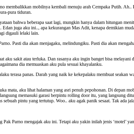
rno membalikkan mobilnya kembali menuju arah Cempaka Putih. Ah.. Pa
pura-pura tiduran.
taan bahwa beberapa saat lagi, mungkin hanya dalam hitungan menit,
rnih. Edan juga aku ini.., apa kekurangan Mas Adit, kenapa demikian 
 digauli lelaki lain.
Parno. Pasti dia akan menjagaku, melindungiku. Pasti dia akan menga
aku sakit atau terluka. Dan rasanya aku ingin banget bisa melayani di
bagaimana dia memuaskan aku pula sesuai khayalanku.
alaku terasa panas. Darah yang naik ke kekepalaku membuat seakan w
uka mata, aku lihat halaman yang asri penuh pepohonan. Di depan mo
angsung memasuki garasi berpintu rolling door itu, yang langsung ditut
atas sebuah pintu yang tertutup. Woo.. aku agak panik sesaat. Tak ad
ng Pak Parno mengajak aku ini. Tetapi aku yakin inilah jenis ‘motel’ 