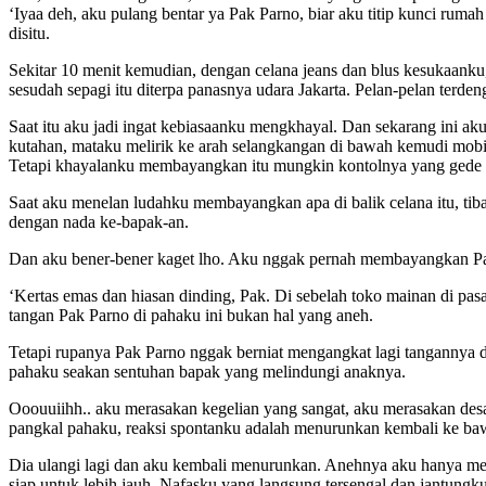
‘Iyaa deh, aku pulang bentar ya Pak Parno, biar aku titip kunci ruma
disitu.
Sekitar 10 menit kemudian, dengan celana jeans dan blus kesukaan
sesudah sepagi itu diterpa panasnya udara Jakarta. Pelan-pelan terden
Saat itu aku jadi ingat kebiasaanku mengkhayal. Dan sekarang ini a
kutahan, mataku melirik ke arah selangkangan di bawah kemudi mobil
Tetapi khayalanku membayangkan itu mungkin kontolnya yang gede 
Saat aku menelan ludahku membayangkan apa di balik celana itu, tib
dengan nada ke-bapak-an.
Dan aku bener-bener kaget lho. Aku nggak pernah membayangkan Pa
‘Kertas emas dan hiasan dinding, Pak. Di sebelah toko mainan di pa
tangan Pak Parno di pahaku ini bukan hal yang aneh.
Tetapi rupanya Pak Parno nggak berniat mengangkat lagi tangannya d
pahaku seakan sentuhan bapak yang melindungi anaknya.
Ooouuiihh.. aku merasakan kegelian yang sangat, aku merasakan desa
pangkal pahaku, reaksi spontanku adalah menurunkan kembali ke baw
Dia ulangi lagi dan aku kembali menurunkan. Anehnya aku hanya me
siap untuk lebih jauh. Nafasku yang langsung tersengal dan jantun