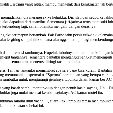
ilahh .. istrimu yang nggak mampu mengelak dari kenikmatan tak berta
emudahkan dia merangsek ke ketiakku. Dia jilati dan sedoti ketiakku. 
aku dapatkan dari suamiku. Sementara jari-jarinya terus menusuki lu
k terbendung lagi, cairan birahiku mengalir dengan derasnya.
yang aku terimapun bertambah. Pak Parno tahu persis titik-titik kelemah
na aku tergiring sampai titik dimana aku nggak mampu lagi membendung
raih dan kuremasi rambutnya. Kupeluk tubuhnya erat-erat dan kuhunj
njepit tangannya, sementara pantatku mengangkat-angkat menjemputi t
u itu semua terus menerus diiringi racau mulutku.
ris. Tangan-tanganku menjambret apa saja yang bisa kuraih. Bantalan ra
ang memuntahkan spermaku. “Sperma” perempuan yang berupa cairan-c
an rambutku untuk mengurangi gerahnya tubuhku dalam kamar ber AC i
u yang basah sambil meniup-niup dengan penuh kasih sayang. Uh .. Dia
ubuhku juga mulai merasai kembali sejuknya AC kamar motel itu.
ya ambilkan minum dulu yaahh ..’, suara Pak Parno itu terasa menimbu
n kenikmatan sehebat ini.