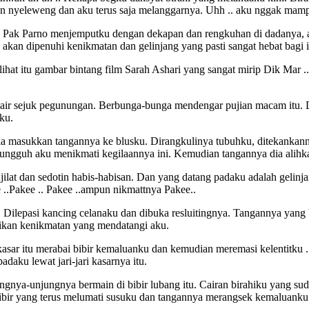
ian nyeleweng dan aku terus saja melanggarnya. Uhh .. aku nggak mam
ta Pak Parno menjemputku dengan dekapan dan rengkuhan di dadanya, a
akan dipenuhi kenikmatan dan gelinjang yang pasti sangat hebat bagi 
ihat itu gambar bintang film Sarah Ashari yang sangat mirip Dik Mar .
 air sejuk pegunungan. Berbunga-bunga mendengar pujian macam itu. 
ku.
ia masukkan tangannya ke blusku. Dirangkulinya tubuhku, ditekankanny
sungguh aku menikmati kegilaannya ini. Kemudian tangannya dia alih
jilat dan sedotin habis-habisan. Dan yang datang padaku adalah geli
e ..Pakee .. Pakee ..ampun nikmattnya Pakee..
. Dilepasi kancing celanaku dan dibuka resluitingnya. Tangannya yang
rikan kenikmatan yang mendatangi aku.
kasar itu merabai bibir kemaluanku dan kemudian meremasi kelentitku 
adaku lewat jari-jari kasarnya itu.
ngnya-unjungnya bermain di bibir lubang itu. Cairan birahiku yang suda
r yang terus melumati susuku dan tangannya merangsek kemaluanku den