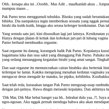
Ohh.. kenapa aku ini ..Ooohh.. Mas Adit .. maafkanlah akuu .. Ampun
mampuu maass ..
Pak Parno terus menggumuli tubuhku. Blusku yang sudah berantakan m
bibirku. Dia nampaknya ingin memberikan sesuatu yang nggak pernah 
birahi dia kutik-kutik, hingga aku serasa kelenger kenikmatan. Dan ta
Yang semula satu jari, kini disusulkan lagi jari lainnya. Kenikmatan 
Hanya dengan jilatan di ketiak dan kobokan jari-jari di lubang vagi
Parno berhasil membuatku orgasme.
Saat orgasme itu datang, kurangsek balik Pak Parno. Kepalanya ku
bagaimana luka dan rasa sakit yang ditanggung Pak Parno. Pahaku me
yang sedang menanggung kegatalan birahi yang amat sangat. Tingkahk
Dan saat orgasme itu memuncratkan cairan birahiku aku berteriak histe
terlempar ke lantai. Kakiku mengejang menahan kedutan vaginaku y
mengucur deras mengalir ke mataku, ke pipiku, kebibirku. Kusibakk
Saat telah reda, kurasakan tangan Pak Parno mengusap-usap rambutk
dengan jari-jarinya. Hawa dingin merasuki kepalaku. Dan akhirnya t
‘Dik Mar, Dik Mar hebat banget yaa hh.. Istirahat dulu yaa..?!, Sa
ngos-ngosan. Aku nggak pernah menduga bahwa aku akan mendapatka