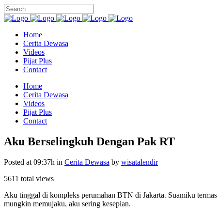
Home
Cerita Dewasa
Videos
Pijat Plus
Contact
Home
Cerita Dewasa
Videos
Pijat Plus
Contact
Aku Berselingkuh Dengan Pak RT
Posted at 09:37h
in
Cerita Dewasa
by
wisatalendir
5611 total views
Aku tinggal di kompleks perumahan BTN di Jakarta. Suamiku termasuk
mungkin memujaku, aku sering kesepian.