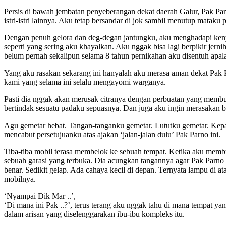
Persis di bawah jembatan penyeberangan dekat daerah Galur, Pak Pa
istri-istri lainnya. Aku tetap bersandar di jok sambil menutup mataku 
Dengan penuh gelora dan deg-degan jantungku, aku menghadapi kenya
seperti yang sering aku khayalkan. Aku nggak bisa lagi berpikir je
belum pernah sekalipun selama 8 tahun pernikahan aku disentuh apalagi
Yang aku rasakan sekarang ini hanyalah aku merasa aman dekat Pak 
kami yang selama ini selalu mengayomi warganya.
Pasti dia nggak akan merusak citranya dengan perbuatan yang membuat 
bertindak sesuatu padaku sepuasnya. Dan juga aku ingin merasakan 
Agu gemetar hebat. Tangan-tanganku gemetar. Lututku gemetar. Kep
mencabut persetujuanku atas ajakan ‘jalan-jalan dulu’ Pak Parno ini.
Tiba-tiba mobil terasa membelok ke sebuah tempat. Ketika aku memb
sebuah garasi yang terbuka. Dia acungkan tangannya agar Pak Parno l
benar. Sedikit gelap. Ada cahaya kecil di depan. Ternyata lampu di 
mobilnya.
‘Nyampai Dik Mar ..’,
‘Di mana ini Pak ..?’, terus terang aku nggak tahu di mana tempat ya
dalam arisan yang diselenggarakan ibu-ibu kompleks itu.