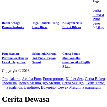
Tags:
cerita
dewasa
Print
Robbi Sebagai
Tiga Rondeku Yang
Kulayani Nafsu
page
Pemuas Nafsuku
Luar Biasa
Birahi Bibiku
0
Likes
Pengalaman
Selingkuh Karena
Cerita Panas
Pertamaku Dengan
Tak Puas Dengan
Maafkan Aku
Cewek Hyper Sex
Suami
suamiku, Aku Digilir
5 Le...
Copyright © 2018.
Wisatalendir
Projejakarta
,
Agatha Porn
,
Porno pornox
,
Kluber Sex
,
Cerita Bokep
Indonesia
,
Bokep Mesum
,
Igo Mesum
,
Cerita Sex Igo
,
Cerita Tante
,
Papalendir
,
Lendirigo
,
Bokepigo
,
Cewek Mesum
,
Papamesum
Cerita Dewasa