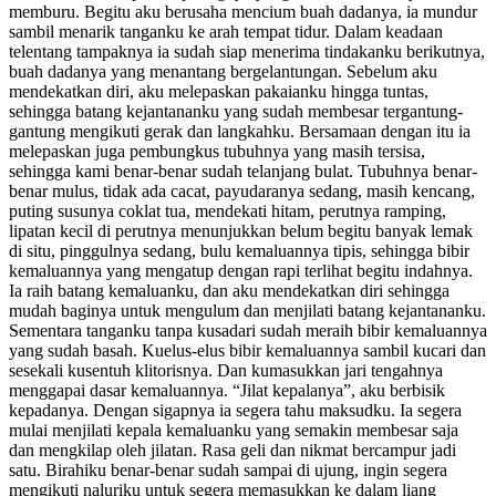
memburu. Begitu aku berusaha mencium buah dadanya, ia mundur
sambil menarik tanganku ke arah tempat tidur. Dalam keadaan
telentang tampaknya ia sudah siap menerima tindakanku berikutnya,
buah dadanya yang menantang bergelantungan. Sebelum aku
mendekatkan diri, aku melepaskan pakaianku hingga tuntas,
sehingga batang kejantananku yang sudah membesar tergantung-
gantung mengikuti gerak dan langkahku. Bersamaan dengan itu ia
melepaskan juga pembungkus tubuhnya yang masih tersisa,
sehingga kami benar-benar sudah telanjang bulat. Tubuhnya benar-
benar mulus, tidak ada cacat, payudaranya sedang, masih kencang,
puting susunya coklat tua, mendekati hitam, perutnya ramping,
lipatan kecil di perutnya menunjukkan belum begitu banyak lemak
di situ, pinggulnya sedang, bulu kemaluannya tipis, sehingga bibir
kemaluannya yang mengatup dengan rapi terlihat begitu indahnya.
Ia raih batang kemaluanku, dan aku mendekatkan diri sehingga
mudah baginya untuk mengulum dan menjilati batang kejantananku.
Sementara tanganku tanpa kusadari sudah meraih bibir kemaluannya
yang sudah basah. Kuelus-elus bibir kemaluannya sambil kucari dan
sesekali kusentuh klitorisnya. Dan kumasukkan jari tengahnya
menggapai dasar kemaluannya. “Jilat kepalanya”, aku berbisik
kepadanya. Dengan sigapnya ia segera tahu maksudku. Ia segera
mulai menjilati kepala kemaluanku yang semakin membesar saja
dan mengkilap oleh jilatan. Rasa geli dan nikmat bercampur jadi
satu. Birahiku benar-benar sudah sampai di ujung, ingin segera
mengikuti naluriku untuk segera memasukkan ke dalam liang