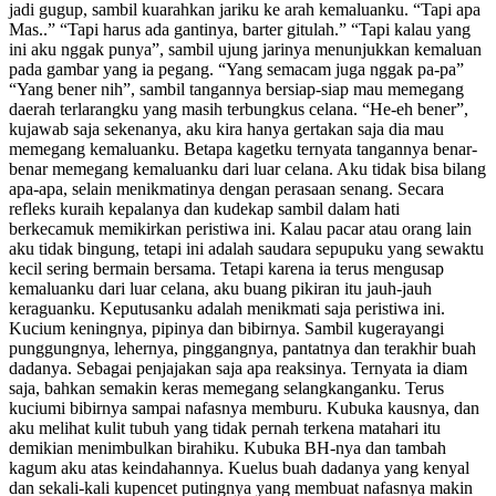
jadi gugup, sambil kuarahkan jariku ke arah kemaluanku. “Tapi apa
Mas..” “Tapi harus ada gantinya, barter gitulah.” “Tapi kalau yang
ini aku nggak punya”, sambil ujung jarinya menunjukkan kemaluan
pada gambar yang ia pegang. “Yang semacam juga nggak pa-pa”
“Yang bener nih”, sambil tangannya bersiap-siap mau memegang
daerah terlarangku yang masih terbungkus celana. “He-eh bener”,
kujawab saja sekenanya, aku kira hanya gertakan saja dia mau
memegang kemaluanku. Betapa kagetku ternyata tangannya benar-
benar memegang kemaluanku dari luar celana. Aku tidak bisa bilang
apa-apa, selain menikmatinya dengan perasaan senang. Secara
refleks kuraih kepalanya dan kudekap sambil dalam hati
berkecamuk memikirkan peristiwa ini. Kalau pacar atau orang lain
aku tidak bingung, tetapi ini adalah saudara sepupuku yang sewaktu
kecil sering bermain bersama. Tetapi karena ia terus mengusap
kemaluanku dari luar celana, aku buang pikiran itu jauh-jauh
keraguanku. Keputusanku adalah menikmati saja peristiwa ini.
Kucium keningnya, pipinya dan bibirnya. Sambil kugerayangi
punggungnya, lehernya, pinggangnya, pantatnya dan terakhir buah
dadanya. Sebagai penjajakan saja apa reaksinya. Ternyata ia diam
saja, bahkan semakin keras memegang selangkanganku. Terus
kuciumi bibirnya sampai nafasnya memburu. Kubuka kausnya, dan
aku melihat kulit tubuh yang tidak pernah terkena matahari itu
demikian menimbulkan birahiku. Kubuka BH-nya dan tambah
kagum aku atas keindahannya. Kuelus buah dadanya yang kenyal
dan sekali-kali kupencet putingnya yang membuat nafasnya makin