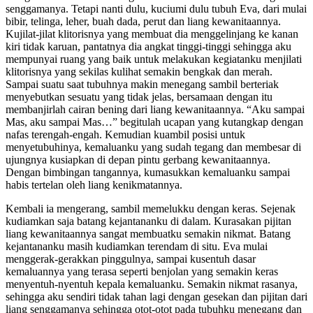
senggamanya. Tetapi nanti dulu, kuciumi dulu tubuh Eva, dari mulai
bibir, telinga, leher, buah dada, perut dan liang kewanitaannya.
Kujilat-jilat klitorisnya yang membuat dia menggelinjang ke kanan
kiri tidak karuan, pantatnya dia angkat tinggi-tinggi sehingga aku
mempunyai ruang yang baik untuk melakukan kegiatanku menjilati
klitorisnya yang sekilas kulihat semakin bengkak dan merah.
Sampai suatu saat tubuhnya makin menegang sambil berteriak
menyebutkan sesuatu yang tidak jelas, bersamaan dengan itu
membanjirlah cairan bening dari liang kewanitaannya. “Aku sampai
Mas, aku sampai Mas…” begitulah ucapan yang kutangkap dengan
nafas terengah-engah. Kemudian kuambil posisi untuk
menyetubuhinya, kemaluanku yang sudah tegang dan membesar di
ujungnya kusiapkan di depan pintu gerbang kewanitaannya.
Dengan bimbingan tangannya, kumasukkan kemaluanku sampai
habis tertelan oleh liang kenikmatannya.
Kembali ia mengerang, sambil memelukku dengan keras. Sejenak
kudiamkan saja batang kejantananku di dalam. Kurasakan pijitan
liang kewanitaannya sangat membuatku semakin nikmat. Batang
kejantananku masih kudiamkan terendam di situ. Eva mulai
menggerak-gerakkan pinggulnya, sampai kusentuh dasar
kemaluannya yang terasa seperti benjolan yang semakin keras
menyentuh-nyentuh kepala kemaluanku. Semakin nikmat rasanya,
sehingga aku sendiri tidak tahan lagi dengan gesekan dan pijitan dari
liang senggamanya sehingga otot-otot pada tubuhku menegang dan