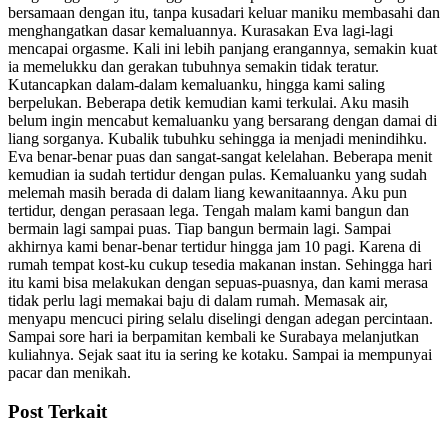
bersamaan dengan itu, tanpa kusadari keluar maniku membasahi dan
menghangatkan dasar kemaluannya. Kurasakan Eva lagi-lagi
mencapai orgasme. Kali ini lebih panjang erangannya, semakin kuat
ia memelukku dan gerakan tubuhnya semakin tidak teratur.
Kutancapkan dalam-dalam kemaluanku, hingga kami saling
berpelukan. Beberapa detik kemudian kami terkulai. Aku masih
belum ingin mencabut kemaluanku yang bersarang dengan damai di
liang sorganya. Kubalik tubuhku sehingga ia menjadi menindihku.
Eva benar-benar puas dan sangat-sangat kelelahan. Beberapa menit
kemudian ia sudah tertidur dengan pulas. Kemaluanku yang sudah
melemah masih berada di dalam liang kewanitaannya. Aku pun
tertidur, dengan perasaan lega. Tengah malam kami bangun dan
bermain lagi sampai puas. Tiap bangun bermain lagi. Sampai
akhirnya kami benar-benar tertidur hingga jam 10 pagi. Karena di
rumah tempat kost-ku cukup tesedia makanan instan. Sehingga hari
itu kami bisa melakukan dengan sepuas-puasnya, dan kami merasa
tidak perlu lagi memakai baju di dalam rumah. Memasak air,
menyapu mencuci piring selalu diselingi dengan adegan percintaan.
Sampai sore hari ia berpamitan kembali ke Surabaya melanjutkan
kuliahnya. Sejak saat itu ia sering ke kotaku. Sampai ia mempunyai
pacar dan menikah.
Post Terkait