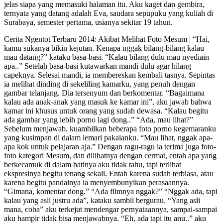
jelas siapa yang memasuki halaman itu. Aku kaget dan gembira,
ternyata yang datang adalah Eva, saudara sepupuku yang kuliah di
Surabaya, semester pertama, usianya sekitar 19 tahun.
Cerita Ngentot Terbaru 2014: Akibat Melihat Foto Mesum | “Hai,
kamu sukanya bikin kejutan. Kenapa nggak bilang-bilang kalau
mau datang?” kataku basa-basi. “Kalau bilang dulu mau nyediain
apa..” Setelah basa-basi kutawarkan mandi dulu agar hilang
capeknya. Selesai mandi, ia membereskan kembali tasnya. Sepintas
ia melihat dinding di sekeliling kamarku, yang penuh dengan
gambar telanjang. Dia tersenyum dan berkomentar. “Bagaimana
kalau ada anak-anak yang masuk ke kamar ini”, aku jawab bahwa
kamar ini khusus untuk orang yang sudah dewasa. “Kalau begitu
ada gambar yang lebih porno lagi dong..” “Ada, mau lihat?”
Sebelum menjawab, kuambilkan beberapa foto porno kegemaranku
yang kusimpan di dalam lemari pakaianku. “Mau lihat, nggak apa-
apa kok untuk pelajaran aja.” Dengan ragu-ragu ia terima juga foto-
foto kategori Mesum, dan dilihatnya dengan cermat, entah apa yang
berkecamuk di dalam hatinya aku tidak tahu, tapi terlihat
ekspresinya begitu tenang sekali. Entah karena sudah terbiasa, atau
karena begitu pandainya ia menyembunyikan perasaannya.
“Gimana, komentar dong.” “Ada filmnya nggak?” “Nggak ada, tapi
kalau yang asli justru ada”, kataku sambil bergurau. “Yang asli
mana, coba” aku terkejut mendengar pernyataannya, sampai-sampai
aku hampir tidak bisa menjawabnya. “Eh, ada tapi itu anu..” aku