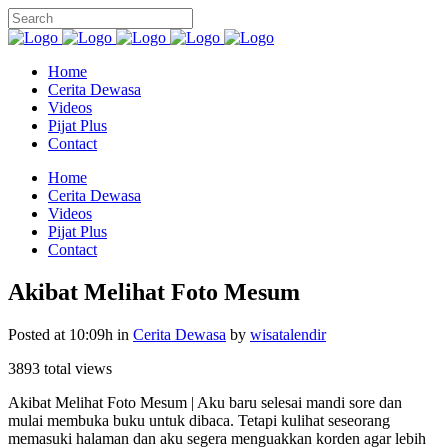
Home
Cerita Dewasa
Videos
Pijat Plus
Contact
Home
Cerita Dewasa
Videos
Pijat Plus
Contact
Akibat Melihat Foto Mesum
Posted at 10:09h
in
Cerita Dewasa
by
wisatalendir
3893 total views
Akibat Melihat Foto Mesum | Aku baru selesai mandi sore dan
mulai membuka buku untuk dibaca. Tetapi kulihat seseorang
memasuki halaman dan aku segera menguakkan korden agar lebih