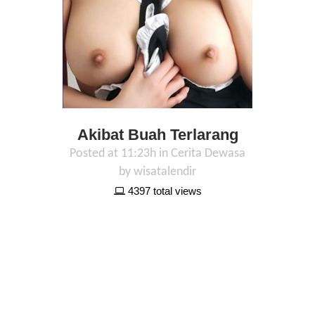
Akibat Buah Terlarang
Posted at 11:23h
in
Cerita Dewasa
by
wisatalendir
4397 total views
Istri sudah punya. Anak juga sudah
sepasang. Rumah, meskipun cuma
rumah BTN juga sudah punya. Mobil
juga meski kreditan sudah punya.
Mau apalagi? Pada awalnya aku
cuma iseng-iseng saja. Lama-lama