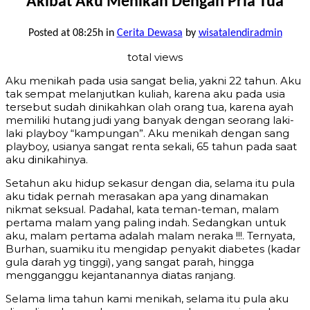
Akibat Aku Menikah Dengan Pria Tua
Posted at 08:25h
in
Cerita Dewasa
by
wisatalendiradmin
total views
Aku menikah pada usia sangat belia, yakni 22 tahun. Aku
tak sempat melanjutkan kuliah, karena aku pada usia
tersebut sudah dinikahkan olah orang tua, karena ayah
memiliki hutang judi yang banyak dengan seorang laki-
laki playboy “kampungan”. Aku menikah dengan sang
playboy, usianya sangat renta sekali, 65 tahun pada saat
aku dinikahinya.
Setahun aku hidup sekasur dengan dia, selama itu pula
aku tidak pernah merasakan apa yang dinamakan
nikmat seksual. Padahal, kata teman-teman, malam
pertama malam yang paling indah. Sedangkan untuk
aku, malam pertama adalah malam neraka !!!. Ternyata,
Burhan, suamiku itu mengidap penyakit diabetes (kadar
gula darah yg tinggi), yang sangat parah, hingga
mengganggu kejantanannya diatas ranjang.
Selama lima tahun kami menikah, selama itu pula aku