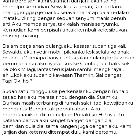
kami berpisah, kami salaman dan janji akan saling
menelpo kemudian. Sewaktu salaman, Ronald lama
menggenggap jemariku seraya menatap dalam-dalam
mataku diiringi dengan sebuah senyum manis penuh
arti. Aku membalasnya, tak kalah manis senyumku.
Kemudian kami berpisah untuk kembali kekesibukan
masing-masing.
Dalam perjalanan pulang, aku kesasar sudah tiga kali.
Sewaktu aku nyetir mobil, pikiranku kok selalu ke anak
muda itu ? kenapa hanya untuk jalan pulang ke kawasan
perumahanku aku nyasar kok ke Ciputat, lalu balik kok
ke blok M lagi, lantas terus jalan sambil mengkhayal,
eh…..kok aku sudah dikawasan Thamrin. Sial banget !!!
Tapi Ok lho ?!
Sudah satu minggu usia perkenalanku dengan Ronald,
setiap hari aku merasa rindu dengan dia. Suamiku
Burhan masih terbaring di rumah sakit, tapi kewajibanku
mengurusi Burhan tak pernah absen. Aku
memberanikan diri menelpon Ronald ke HP nya. Ku
katakan bahwa aku kanget banget dengan dia,
demikian pula dia, sama kangen juga dengan aku. Kami
janjian dan ketemu ditempat dulu kami bertemu.