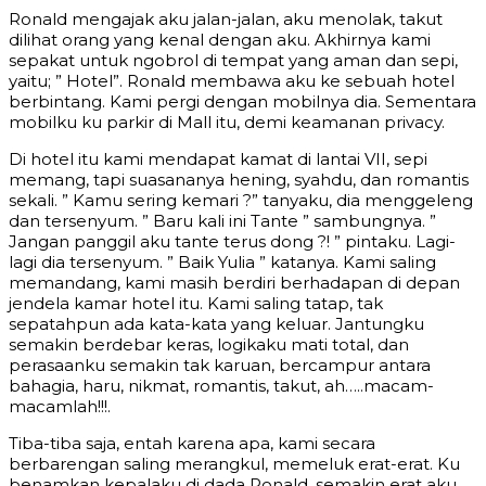
Ronald mengajak aku jalan-jalan, aku menolak, takut
dilihat orang yang kenal dengan aku. Akhirnya kami
sepakat untuk ngobrol di tempat yang aman dan sepi,
yaitu; ” Hotel”. Ronald membawa aku ke sebuah hotel
berbintang. Kami pergi dengan mobilnya dia. Sementara
mobilku ku parkir di Mall itu, demi keamanan privacy.
Di hotel itu kami mendapat kamat di lantai VII, sepi
memang, tapi suasananya hening, syahdu, dan romantis
sekali. ” Kamu sering kemari ?” tanyaku, dia menggeleng
dan tersenyum. ” Baru kali ini Tante ” sambungnya. ”
Jangan panggil aku tante terus dong ?! ” pintaku. Lagi-
lagi dia tersenyum. ” Baik Yulia ” katanya. Kami saling
memandang, kami masih berdiri berhadapan di depan
jendela kamar hotel itu. Kami saling tatap, tak
sepatahpun ada kata-kata yang keluar. Jantungku
semakin berdebar keras, logikaku mati total, dan
perasaanku semakin tak karuan, bercampur antara
bahagia, haru, nikmat, romantis, takut, ah…..macam-
macamlah!!!.
Tiba-tiba saja, entah karena apa, kami secara
berbarengan saling merangkul, memeluk erat-erat. Ku
benamkan kepalaku di dada Ronald, semakin erat aku