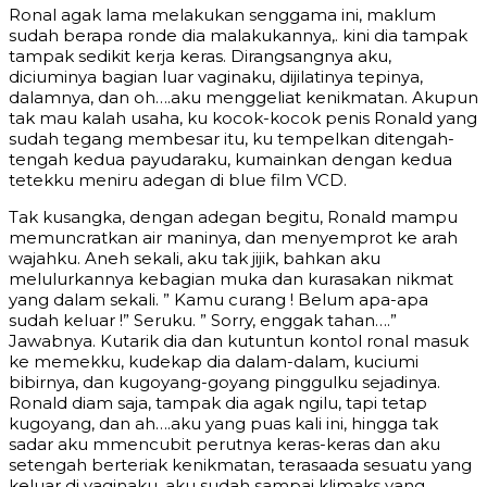
Ronal agak lama melakukan senggama ini, maklum
sudah berapa ronde dia malakukannya,. kini dia tampak
tampak sedikit kerja keras. Dirangsangnya aku,
diciuminya bagian luar vaginaku, dijilatinya tepinya,
dalamnya, dan oh….aku menggeliat kenikmatan. Akupun
tak mau kalah usaha, ku kocok-kocok penis Ronald yang
sudah tegang membesar itu, ku tempelkan ditengah-
tengah kedua payudaraku, kumainkan dengan kedua
tetekku meniru adegan di blue film VCD.
Tak kusangka, dengan adegan begitu, Ronald mampu
memuncratkan air maninya, dan menyemprot ke arah
wajahku. Aneh sekali, aku tak jijik, bahkan aku
melulurkannya kebagian muka dan kurasakan nikmat
yang dalam sekali. ” Kamu curang ! Belum apa-apa
sudah keluar !” Seruku. ” Sorry, enggak tahan….”
Jawabnya. Kutarik dia dan kutuntun kontol ronal masuk
ke memekku, kudekap dia dalam-dalam, kuciumi
bibirnya, dan kugoyang-goyang pinggulku sejadinya.
Ronald diam saja, tampak dia agak ngilu, tapi tetap
kugoyang, dan ah….aku yang puas kali ini, hingga tak
sadar aku mmencubit perutnya keras-keras dan aku
setengah berteriak kenikmatan, terasaada sesuatu yang
keluar di vaginaku, aku sudah sampai klimaks yang