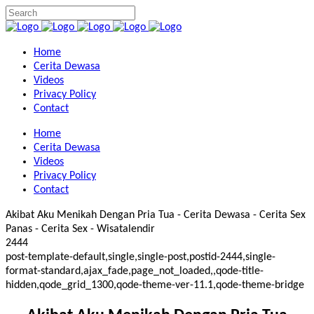
Home
Cerita Dewasa
Videos
Privacy Policy
Contact
Home
Cerita Dewasa
Videos
Privacy Policy
Contact
Akibat Aku Menikah Dengan Pria Tua - Cerita Dewasa - Cerita Sex
Panas - Cerita Sex - Wisatalendir
2444
post-template-default,single,single-post,postid-2444,single-
format-standard,ajax_fade,page_not_loaded,,qode-title-
hidden,qode_grid_1300,qode-theme-ver-11.1,qode-theme-bridge