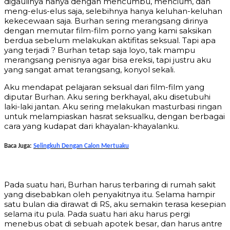
digaulinya hanya dengan mencumbu, mencium, dan
meng-elus-elus saja, selebihnya hanya keluhan-keluhan
kekecewaan saja. Burhan sering merangsang dirinya
dengan memutar film-film porno yang kami saksikan
berdua sebelum melakukan aktifitas seksual. Tapi apa
yang terjadi ? Burhan tetap saja loyo, tak mampu
merangsang penisnya agar bisa ereksi, tapi justru aku
yang sangat amat terangsang, konyol sekali.
Aku mendapat pelajaran seksual dari film-film yang
diputar Burhan. Aku sering berkhayal, aku disetubuhi
laki-laki jantan. Aku sering melakukan masturbasi ringan
untuk melampiaskan hasrat seksualku, dengan berbagai
cara yang kudapat dari khayalan-khayalanku.
Baca Juga:
Selingkuh Dengan Calon Mertuaku
Pada suatu hari, Burhan harus terbaring di rumah sakit
yang disebabkan oleh penyakitnya itu. Selama hampir
satu bulan dia dirawat di RS, aku semakin terasa kesepian
selama itu pula. Pada suatu hari aku harus pergi
menebus obat di sebuah apotek besar, dan harus antre