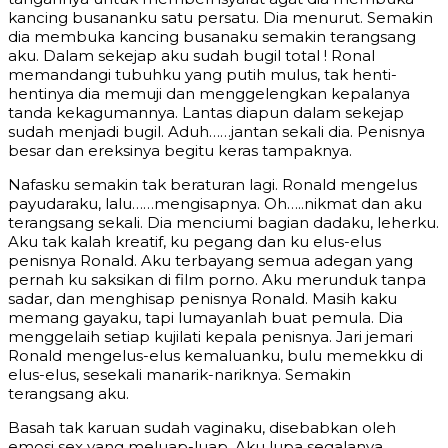
kancing busananku satu persatu. Dia menurut. Semakin
dia membuka kancing busanaku semakin terangsang
aku. Dalam sekejap aku sudah bugil total ! Ronal
memandangi tubuhku yang putih mulus, tak henti-
hentinya dia memuji dan menggelengkan kepalanya
tanda kekagumannya. Lantas diapun dalam sekejap
sudah menjadi bugil. Aduh……jantan sekali dia. Penisnya
besar dan ereksinya begitu keras tampaknya.
Nafasku semakin tak beraturan lagi. Ronald mengelus
payudaraku, lalu……mengisapnya. Oh…..nikmat dan aku
terangsang sekali. Dia menciumi bagian dadaku, leherku.
Aku tak kalah kreatif, ku pegang dan ku elus-elus
penisnya Ronald. Aku terbayang semua adegan yang
pernah ku saksikan di film porno. Aku merunduk tanpa
sadar, dan menghisap penisnya Ronald. Masih kaku
memang gayaku, tapi lumayanlah buat pemula. Dia
menggelaih setiap kujilati kepala penisnya. Jari jemari
Ronald mengelus-elus kemaluanku, bulu memekku di
elus-elus, sesekali manarik-nariknya. Semakin
terangsang aku.
Basah tak karuan sudah vaginaku, disebabkan oleh
emosi sex yang meluap-luap. Aku lupa segalanya.