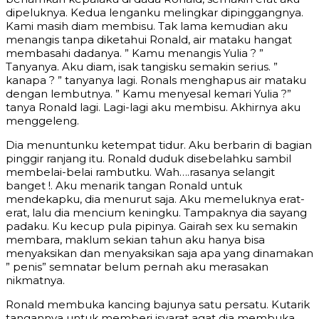
dipeluknya. Kedua lenganku melingkar dipinggangnya.
Kami masih diam membisu. Tak lama kemudian aku
menangis tanpa diketahui Ronald, air mataku hangat
membasahi dadanya. ” Kamu menangis Yulia ? ”
Tanyanya. Aku diam, isak tangisku semakin serius. ”
kanapa ? ” tanyanya lagi. Ronals menghapus air mataku
dengan lembutnya. ” Kamu menyesal kemari Yulia ?”
tanya Ronald lagi. Lagi-lagi aku membisu. Akhirnya aku
menggeleng.
Dia menuntunku ketempat tidur. Aku berbarin di bagian
pinggir ranjang itu. Ronald duduk disebelahku sambil
membelai-belai rambutku. Wah….rasanya selangit
banget !. Aku menarik tangan Ronald untuk
mendekapku, dia menurut saja. Aku memeluknya erat-
erat, lalu dia mencium keningku. Tampaknya dia sayang
padaku. Ku kecup pula pipinya. Gairah sex ku semakin
membara, maklum sekian tahun aku hanya bisa
menyaksikan dan menyaksikan saja apa yang dinamakan
” penis” semnatar belum pernah aku merasakan
nikmatnya.
Ronald membuka kancing bajunya satu persatu. Kutarik
tangannya untuk memberi isyarat agat dia membuka