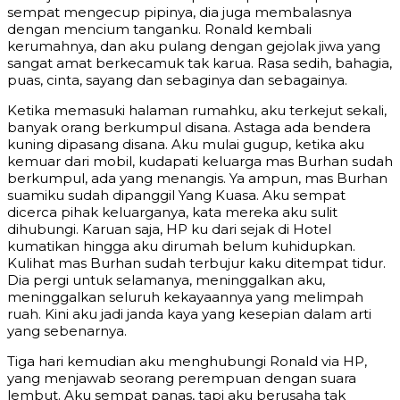
sempat mengecup pipinya, dia juga membalasnya
dengan mencium tanganku. Ronald kembali
kerumahnya, dan aku pulang dengan gejolak jiwa yang
sangat amat berkecamuk tak karua. Rasa sedih, bahagia,
puas, cinta, sayang dan sebaginya dan sebagainya.
Ketika memasuki halaman rumahku, aku terkejut sekali,
banyak orang berkumpul disana. Astaga ada bendera
kuning dipasang disana. Aku mulai gugup, ketika aku
kemuar dari mobil, kudapati keluarga mas Burhan sudah
berkumpul, ada yang menangis. Ya ampun, mas Burhan
suamiku sudah dipanggil Yang Kuasa. Aku sempat
dicerca pihak keluarganya, kata mereka aku sulit
dihubungi. Karuan saja, HP ku dari sejak di Hotel
kumatikan hingga aku dirumah belum kuhidupkan.
Kulihat mas Burhan sudah terbujur kaku ditempat tidur.
Dia pergi untuk selamanya, meninggalkan aku,
meninggalkan seluruh kekayaannya yang melimpah
ruah. Kini aku jadi janda kaya yang kesepian dalam arti
yang sebenarnya.
Tiga hari kemudian aku menghubungi Ronald via HP,
yang menjawab seorang perempuan dengan suara
lembut. Aku sempat panas, tapi aku berusaha tak