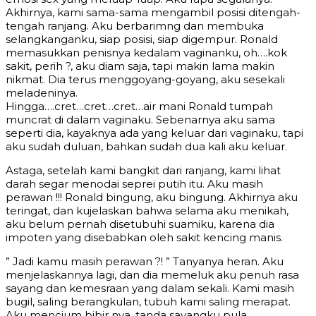
Akhirnya, kami sama-sama mengambil posisi ditengah-
tengah ranjang. Aku berbarimng dan membuka
selangkanganku, siap posisi, siap digempur. Ronald
memasukkan penisnya kedalam vaginanku, oh….kok
sakit, perih ?, aku diam saja, tapi makin lama makin
nikmat. Dia terus menggoyang-goyang, aku sesekali
meladeninya.
Hingga….cret…cret…cret…air mani Ronald tumpah
muncrat di dalam vaginaku. Sebenarnya aku sama
seperti dia, kayaknya ada yang keluar dari vaginaku, tapi
aku sudah duluan, bahkan sudah dua kali aku keluar.
Astaga, setelah kami bangkit dari ranjang, kami lihat
darah segar menodai seprei putih itu. Aku masih
perawan !!! Ronald bingung, aku bingung. Akhirnya aku
teringat, dan kujelaskan bahwa selama aku menikah,
aku belum pernah disetubuhi suamiku, karena dia
impoten yang disebabkan oleh sakit kencing manis.
” Jadi kamu masih perawan ?! ” Tanyanya heran. Aku
menjelaskannya lagi, dan dia memeluk aku penuh rasa
sayang dan kemesraan yang dalam sekali. Kami masih
bugil, saling berangkulan, tubuh kami saling merapat.
Aku mencium bibir nya, tanda sayangku pula.