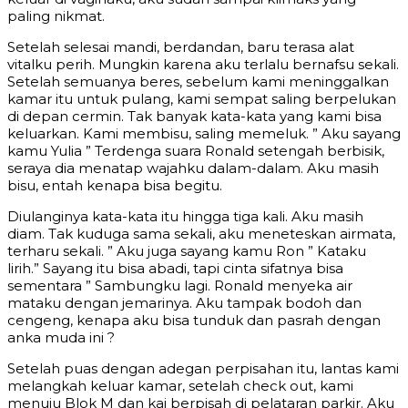
paling nikmat.
Setelah selesai mandi, berdandan, baru terasa alat
vitalku perih. Mungkin karena aku terlalu bernafsu sekali.
Setelah semuanya beres, sebelum kami meninggalkan
kamar itu untuk pulang, kami sempat saling berpelukan
di depan cermin. Tak banyak kata-kata yang kami bisa
keluarkan. Kami membisu, saling memeluk. ” Aku sayang
kamu Yulia ” Terdenga suara Ronald setengah berbisik,
seraya dia menatap wajahku dalam-dalam. Aku masih
bisu, entah kenapa bisa begitu.
Diulanginya kata-kata itu hingga tiga kali. Aku masih
diam. Tak kuduga sama sekali, aku meneteskan airmata,
terharu sekali. ” Aku juga sayang kamu Ron ” Kataku
lirih.” Sayang itu bisa abadi, tapi cinta sifatnya bisa
sementara ” Sambungku lagi. Ronald menyeka air
mataku dengan jemarinya. Aku tampak bodoh dan
cengeng, kenapa aku bisa tunduk dan pasrah dengan
anka muda ini ?
Setelah puas dengan adegan perpisahan itu, lantas kami
melangkah keluar kamar, setelah check out, kami
menuju Blok M dan kai berpisah di pelataran parkir. Aku