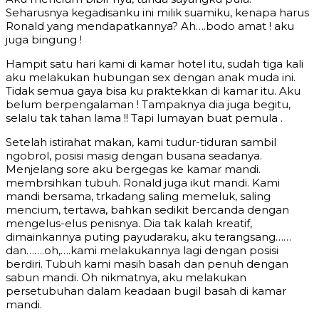
Seharusnya kegadisanku ini milik suamiku, kenapa harus
Ronald yang mendapatkannya? Ah….bodo amat ! aku
juga bingung !
Hampit satu hari kami di kamar hotel itu, sudah tiga kali
aku melakukan hubungan sex dengan anak muda ini.
Tidak semua gaya bisa ku praktekkan di kamar itu. Aku
belum berpengalaman ! Tampaknya dia juga begitu,
selalu tak tahan lama !! Tapi lumayan buat pemula .
Setelah istirahat makan, kami tudur-tiduran sambil
ngobrol, posisi masig dengan busana seadanya.
Menjelang sore aku bergegas ke kamar mandi.
membrsihkan tubuh. Ronald juga ikut mandi. Kami
mandi bersama, trkadang saling memeluk, saling
mencium, tertawa, bahkan sedikit bercanda dengan
mengelus-elus penisnya. Dia tak kalah kreatif,
dimainkannya puting payudaraku, aku terangsang……
dan…….oh,….kami melakukannya lagi dengan posisi
berdiri. Tubuh kami masih basah dan penuh dengan
sabun mandi. Oh nikmatnya, aku melakukan
persetubuhan dalam keadaan bugil basah di kamar
mandi.