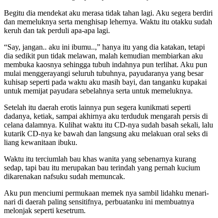
Begitu dia mendekat aku merasa tidak tahan lagi. Aku segera berdiri
dan memeluknya serta menghisap lehernya. Waktu itu otakku sudah
keruh dan tak perduli apa-apa lagi.
“Say, jangan.. aku ini ibumu..,” hanya itu yang dia katakan, tetapi
dia sedikit pun tidak melawan, malah kemudian membiarkan aku
membuka kaosnya sehingga tubuh indahnya pun terlihat. Aku pun
mulai menggerayangi seluruh tubuhnya, payudaranya yang besar
kuhisap seperti pada waktu aku masih bayi, dan tanganku kupakai
untuk memijat payudara sebelahnya serta untuk memeluknya.
Setelah itu daerah erotis lainnya pun segera kunikmati seperti
dadanya, ketiak, sampai akhirnya aku terduduk mengarah persis di
celana dalamnya. Kulihat waktu itu CD-nya sudah basah sekali, lalu
kutarik CD-nya ke bawah dan langsung aku melakuan oral seks di
liang kewanitaan ibuku.
Waktu itu terciumlah bau khas wanita yang sebenarnya kurang
sedap, tapi bau itu merupakan bau terindah yang pernah kucium
dikarenakan nafsuku sudah memuncak.
Aku pun menciumi permukaan memek nya sambil lidahku menari-
nari di daerah paling sensitifnya, perbuatanku ini membuatnya
melonjak seperti kesetrum.