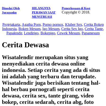
Dinodai Oleh
HILANGNYA
Pemerkosaan di Kost
Copyright © 2018.
Juraganku
PERAWAN SAAT
Wisatalendir
MENSTRUASI
Projejakarta
,
Agatha Porn
,
Porno pornox
,
Kluber Sex
,
Cerita Bokep
Indonesia
,
Bokep Mesum
,
Igo Mesum
,
Cerita Sex Igo
,
Cerita Tante
,
Papalendir
,
Lendirigo
,
Bokepigo
,
Cewek Mesum
,
Papamesum
Cerita Dewasa
Wisatalendir merupakan situs yang
menyediakan cerita dewasa online
indonesia. Setiap cerita yang ada di situs
ini adalah yang terbaru dan terupdate.
Wisatalendir juga berisikan tentang hal-
hal berbau pornografi seperti cerita
dewasa, cerita sex, tante girang, video
bokep, cerita sedarah, cerita abg, foto