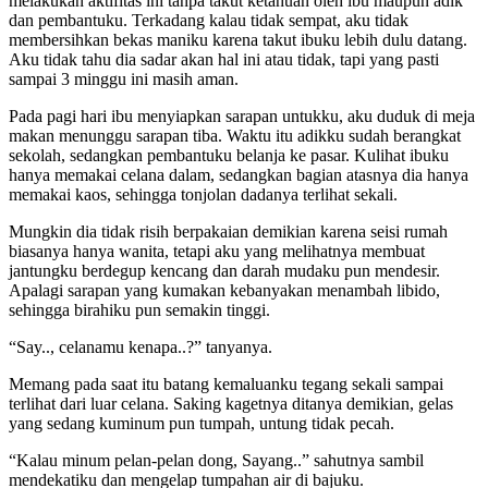
melakukan aktifitas ini tanpa takut ketahuan oleh ibu maupun adik
dan pembantuku. Terkadang kalau tidak sempat, aku tidak
membersihkan bekas maniku karena takut ibuku lebih dulu datang.
Aku tidak tahu dia sadar akan hal ini atau tidak, tapi yang pasti
sampai 3 minggu ini masih aman.
Pada pagi hari ibu menyiapkan sarapan untukku, aku duduk di meja
makan menunggu sarapan tiba. Waktu itu adikku sudah berangkat
sekolah, sedangkan pembantuku belanja ke pasar. Kulihat ibuku
hanya memakai celana dalam, sedangkan bagian atasnya dia hanya
memakai kaos, sehingga tonjolan dadanya terlihat sekali.
Mungkin dia tidak risih berpakaian demikian karena seisi rumah
biasanya hanya wanita, tetapi aku yang melihatnya membuat
jantungku berdegup kencang dan darah mudaku pun mendesir.
Apalagi sarapan yang kumakan kebanyakan menambah libido,
sehingga birahiku pun semakin tinggi.
“Say.., celanamu kenapa..?” tanyanya.
Memang pada saat itu batang kemaluanku tegang sekali sampai
terlihat dari luar celana. Saking kagetnya ditanya demikian, gelas
yang sedang kuminum pun tumpah, untung tidak pecah.
“Kalau minum pelan-pelan dong, Sayang..” sahutnya sambil
mendekatiku dan mengelap tumpahan air di bajuku.