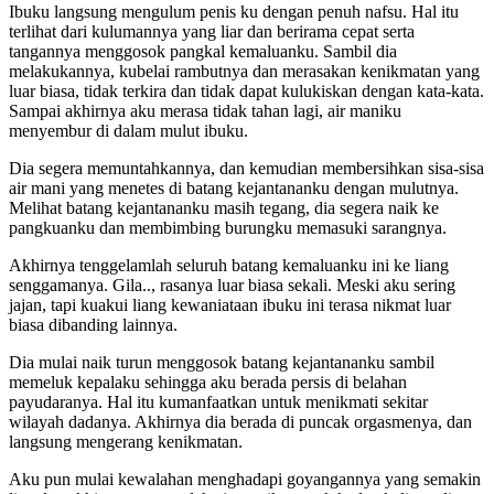
Ibuku langsung mengulum penis ku dengan penuh nafsu. Hal itu
terlihat dari kulumannya yang liar dan berirama cepat serta
tangannya menggosok pangkal kemaluanku. Sambil dia
melakukannya, kubelai rambutnya dan merasakan kenikmatan yang
luar biasa, tidak terkira dan tidak dapat kulukiskan dengan kata-kata.
Sampai akhirnya aku merasa tidak tahan lagi, air maniku
menyembur di dalam mulut ibuku.
Dia segera memuntahkannya, dan kemudian membersihkan sisa-sisa
air mani yang menetes di batang kejantananku dengan mulutnya.
Melihat batang kejantananku masih tegang, dia segera naik ke
pangkuanku dan membimbing burungku memasuki sarangnya.
Akhirnya tenggelamlah seluruh batang kemaluanku ini ke liang
senggamanya. Gila.., rasanya luar biasa sekali. Meski aku sering
jajan, tapi kuakui liang kewaniataan ibuku ini terasa nikmat luar
biasa dibanding lainnya.
Dia mulai naik turun menggosok batang kejantananku sambil
memeluk kepalaku sehingga aku berada persis di belahan
payudaranya. Hal itu kumanfaatkan untuk menikmati sekitar
wilayah dadanya. Akhirnya dia berada di puncak orgasmenya, dan
langsung mengerang kenikmatan.
Aku pun mulai kewalahan menghadapi goyangannya yang semakin