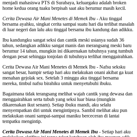
menjadi mahasiswa PTS di Surabaya, keluargaku adalah broken
home kedua orang tuaku berpisah saat aku berumur masih kecil.
Cerita Dewasa Air Mani Menetes di Memek Ibu
- Aku tinggal
bersama ayahku, singkat cerita sampai suatu hari dia terlibat masalah
di luar negeri dan lalu aku tinggal bersama ibu kandung dan adikku.
Ibu kandungku sangat seksi dan cantik meski usianya sudah 36
tahun, sedangkan adikku sangat manis dan merangsang meski baru
berumur 14 tahun, mungkin ini dikarenakan tubuhnya yang tumbuh
dengan pesat sehingga tonjolan di tubuhnya terlihat menggairahkan.
Cerita Dewasa Air Mani Menetes di Memek Ibu - Nafsu seksku
sangat besar, hampir setiap hari aku melakukan onani akibat ga kuat
menahan gejolak sex. Setelah 3 minggu aku tinggal bersama
mereka, timbul nafsu birahiku untuk menyetubuhi ibuku.
Bagaimana tidak terangsang melihat wajah cantik yang dewasa dan
menggairahkan serta tubuh yang seksi luar biasa (mungkin
dikarenakan ikut senam). Setiap ibuku mandi, aku selalu
menyempatkan diri untuk mengintipnya. Sambil melihat aku pun
melakukan onani sampai-sampai maniku berceceran di lantai
tempatku mengintip.
Cerita Dewasa Air Mani Menetes di Memek Ibu
- Setiap hari aku