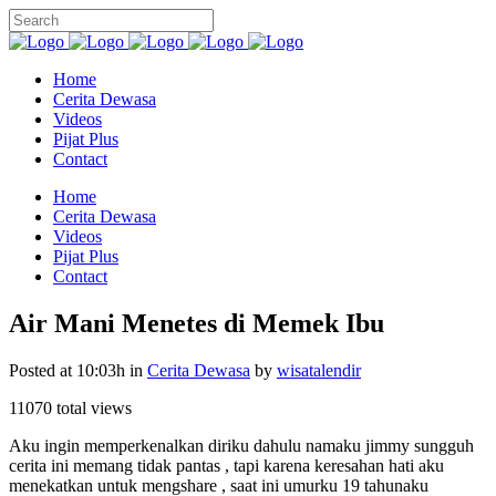
Home
Cerita Dewasa
Videos
Pijat Plus
Contact
Home
Cerita Dewasa
Videos
Pijat Plus
Contact
Air Mani Menetes di Memek Ibu
Posted at 10:03h
in
Cerita Dewasa
by
wisatalendir
11070 total views
Aku ingin memperkenalkan diriku dahulu namaku jimmy sungguh
cerita ini memang tidak pantas , tapi karena keresahan hati aku
menekatkan untuk mengshare , saat ini umurku 19 tahunaku