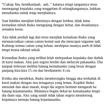
“Cukup Jim, hentikanlaah.. aah..” katanya tetapi tangannya terus
memegangi kepalaku yang tenggelam di selangkangannya, bahkan
menahanku untuk tetap menjilatinya.
Saat lidahku menjilati klitorisnya dengan lembut, tidak lama
kemudian tubuh ibuku mengejang dengan hebat, dan desahannya
semakin keras.
Aku tidak perduli lagi dan terus menjilati kemaluan ibuku yang
memuncratkan cairan-cairan kental saat dia mencapai orgasme tadi.
Kuhisap semua cairan yang keluar, meskipun rasanya aneh di lidah
tetapi terasa nikmat sekali.
Kemudian ibuku yang terlihat lelah melepaskan kepalaku dan duduk
di kursi makan. Aku pun segera berdiri dan melucuti pakaianku. Dia
tampak terkesan melihat batang kemaluanku yang besar dengan
panjang kira-kira 15 cm dan berdiameter 4 cm.
Ketika aku mendekat, ibuku mendorongku hingga aku terduduk di
kursi makan dengan sisa tenaganya yang lemas. Kupikir ibuku
menolak dan akan marah, tetapi dia segera berlutut mengarah ke
batang kejantananku. Mulutnya begitu dekat ke kemaluanku tetapi
dia diam saja. Aku yang sudah tidak tahan segera mendorong
kepalanya menuju batang kejantananku.