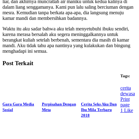
liar, dan akhirnya muncratlah air maniku untuk kedua kalinya di
dalam liang senggamanya. Kami pun lalu saling berciuman dengan
mesra. Kemudian tanpa berkata apa-apa, dia langsung menuju
kamar mandi dan membersihkan badannya.
Waktu itu aku sadar bahwa aku telah menyetubuhi ibuku sendiri,
karena merasa bersalah aku segera meninggalkannya untuk
berangkat kuliah setelah berbenah, sementara dia masih di kamar
mandi. Aku tidak tahu apa nantinya yang kulakukan dan bingung
menghadapi ini semua.
Post Terkait
Tags:
cerita
dewasa
Print
Gara Gara Media
Perpisahan Dengan
Cerita Seks Aku Dan
page
Sosial
Meta
Ibu Mila Terbaru
1
Like
2018