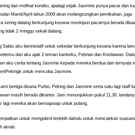
 sering dan melihat kondisi, apalagi sejak Jasmine punya pacar dan k
 bulan Maret/April tahun 2009 akan melangsungkan pernikahan, juga
a sering datang berkunjung kesana meskipun pacarnya berada dilua
ing tidak 2 minggu sekali datang.
 Sabtu aku berinisiatif untuk sekedar berkunjung kesana karena lam
ketemu dan aku ajak 2 teman kantorku, Febrian dan Kristiawan. Dal
nan aku cerita tentang Jasmine kepada mereka berdua dan ternyata
tertPekingk untuk mencoba Jasmine.
kami bertiga disana Purbo, Peking dan Jasmine serta satu lagi staff b
awan masih berada dikantor. Jam menunjukkan pukul 11.30, tandany
r lagi mereka akan bersiapsiap untuk pulang.
mpatkan untuk mengobrol terlebih dahulu untuk mencairkan suasan
ih akrab.