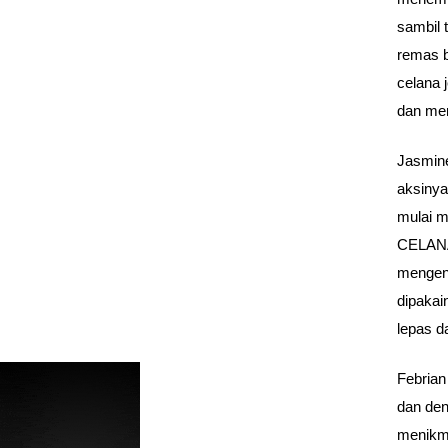
sambil 
remas b
celana
dan me
Jasmine
aksinya
mulai m
CELANA
mengen
dipakai
lepas d
Febrian
dan den
menikma