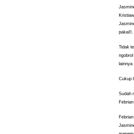
Jasmine
Kristia
Jasmine
pakai!!.
Tidak t
ngobrol
lainnya
Cukup l
Sudah m
Febrian
Febrian
Jasmine
menempe