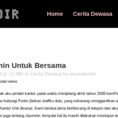
Home
Cerita Dewasa
in Untuk Bersama
d at 15:58h
in
Cerita Dewasa
by
wisatalendir
otal views
k aku pindah kantor, pada waktu menjelang akhir tahun 2008 kemP
a hubungi Purbo (bekas staffku dulu, yang sekarang menggantikan a
Kantor Unit disana). Kami berdua lama berbincang di telepon dan aku
n juga tentang Jasmine, ternyata hal itu masih dilakukan meskipun t