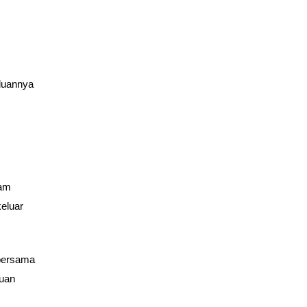
luannya
lam
eluar
bersama
luan