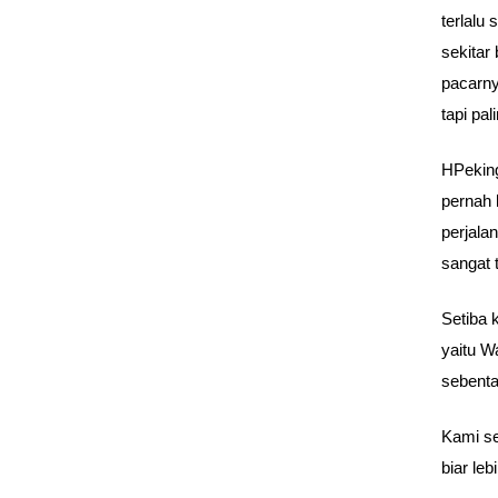
terlalu
sekitar
pacarny
tapi pal
HPeking
pernah 
perjala
sangat 
Setiba 
yaitu W
sebenta
Kami se
biar leb