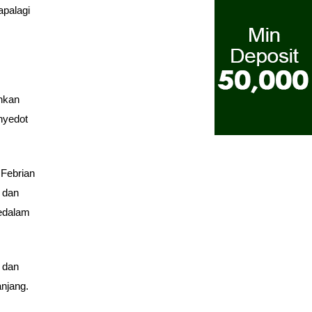
apalagi
nkan
nyedot
 Febrian
 dan
kedalam
 dan
njang.