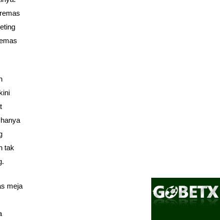
eremas
eting
remas
n
kini
t
 hanya
g
n tak
g.
as meja
a