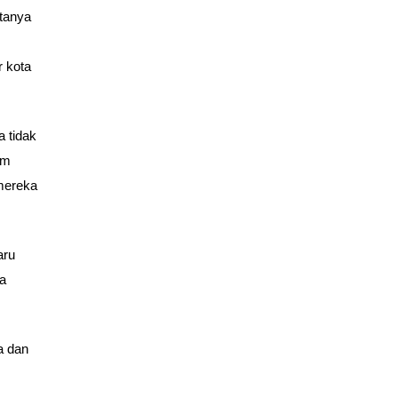
atanya
r kota
a tidak
am
 mereka
aru
a
a dan