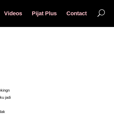
Videos
Pijat Plus
Contact
ekingn
ku jadi
idak