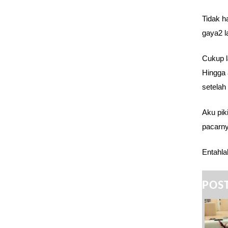
Tidak h
gaya2 la
Cukup l
Hingga 
setelah
Aku pik
pacarny
Entahla
POST