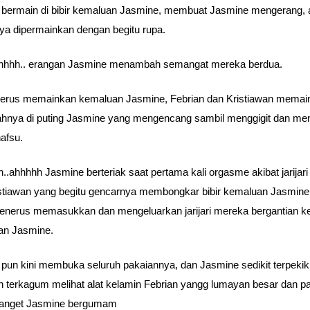
 bermain di bibir kemaluan Jasmine, membuat Jasmine mengerang, 
snya dipermainkan dengan begitu rupa.
ahhhh.. erangan Jasmine menambah semangat mereka berdua.
terus memainkan kemaluan Jasmine, Febrian dan Kristiawan memai
dahnya di puting Jasmine yang mengencang sambil menggigit dan me
afsu.
h..ahhhhh Jasmine berteriak saat pertama kali orgasme akibat jarijari
stiawan yang begitu gencarnya membongkar bibir kemaluan Jasmine
enerus memasukkan dan mengeluarkan jarijari mereka bergantian 
an Jasmine.
 pun kini membuka seluruh pakaiannya, dan Jasmine sedikit terpekik
 terkagum melihat alat kelamin Febrian yangg lumayan besar dan pa
banget Jasmine bergumam