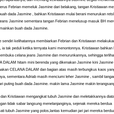
terus Febrian memeluk Jasmine dari belakang, tangan Kristiawan m
uah dada Jasmine , bahkan Kristiawan mulai berani menurukan retsl
 jeans Jasmine sementara tangan Febrian menelusup masuk BH me
mainkan buah dada Jasmine.
 sendiri kelihatannya membiarkan Febrian dan Kristiawan melakuka
, ia tak peduli ketika ternyata kami menontonnya. Kristiawan bahkan 
embuka celana jeans Jasmine dan menurunkannya, sehingga terliha
 DALAM hitam mini berenda yang dikenakan Jasmine kini Jasmine
akan CELANA DALAM dan bagian atas masih terbungkus kaos yan
nya, sementara Adriab masih menciumi leher Jasmine , sambil tanga
ari puting buah dada Jasmine. makin lama Jasmine makin terangsan
 dan Kristiawan mengangkat tubuh Jasmine dan meletakkannya diat
gan tidak sabar langsung menelanjanginya, sejenak mereka berdua
ti tubuh Jasmine yang polos,lantas kemudian jari jari mereka berdu