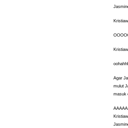
Jasmine
Kristia
OOOOOH
Kristi
oohahhh
Agar Ja
mulut J
masuk d
AAAAAA
Kristia
Jasmine