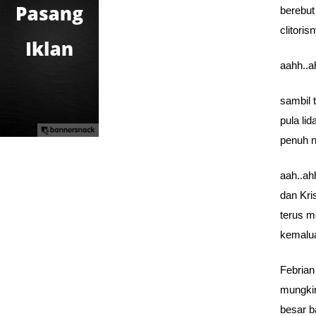
berebut
clitori
aahh..
sambil 
pula li
penuh n
aah..ah
dan Kri
terus m
kemalu
Febrian
mungkin
besar 