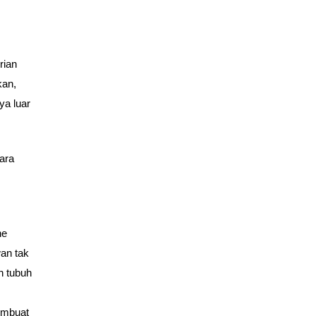
rian
kan,
ya luar
cara
ne
wan tak
n tubuh
membuat