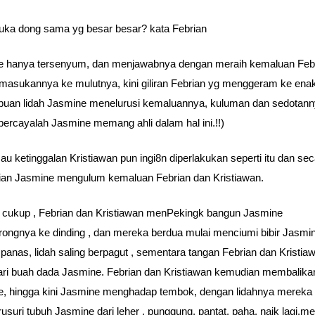
ka dong sama yg besar besar? kata Febrian
e hanya tersenyum, dan menjawabnya dengan meraih kemaluan Feb
asukannya ke mulutnya, kini giliran Febrian yg menggeram ke ena
puan lidah Jasmine menelurusi kemaluannya, kuluman dan sedotann
 percayalah Jasmine memang ahli dalam hal ini.!!)
au ketinggalan Kristiawan pun ingi8n diperlakukan seperti itu dan se
ian Jasmine mengulum kemaluan Febrian dan Kristiawan.
cukup , Febrian dan Kristiawan menPekingk bangun Jasmine
ongnya ke dinding , dan mereka berdua mulai menciumi bibir Jasmi
panas, lidah saling berpagut , sementara tangan Febrian dan Kristia
ari buah dada Jasmine. Febrian dan Kristiawan kemudian membalika
, hingga kini Jasmine menghadap tembok, dengan lidahnya mereka
usuri tubuh Jasmine dari leher , punggung, pantat, paha, naik lagi.