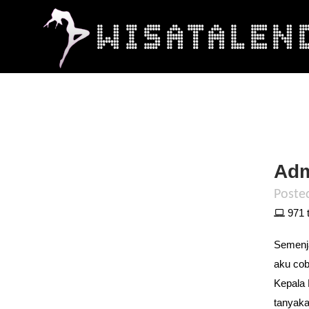
Adm
Poste
971 t
Semenja
aku cob
Kepala 
tanyaka