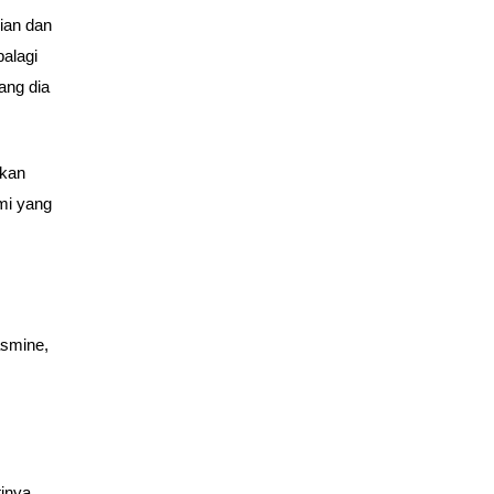
ian dan
palagi
ang dia
rkan
mi yang
asmine,
inya.