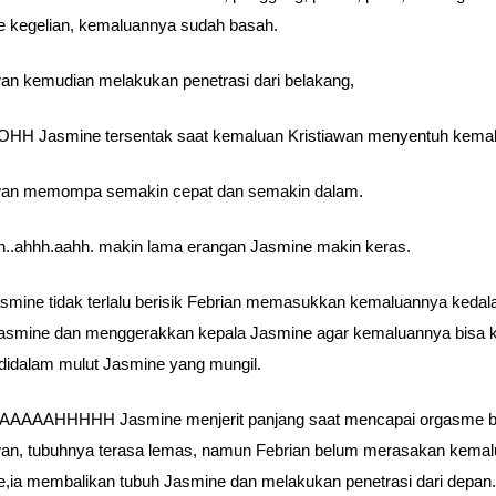
 kegelian, kemaluannya sudah basah.
wan kemudian melakukan penetrasi dari belakang,
H Jasmine tersentak saat kemaluan Kristiawan menyentuh kema
awan memompa semakin cepat dan semakin dalam.
..ahhh.aahh. makin lama erangan Jasmine makin keras.
smine tidak terlalu berisik Febrian memasukkan kemaluannya keda
asmine dan menggerakkan kepala Jasmine agar kemaluannya bisa k
idalam mulut Jasmine yang mungil.
AAAAHHHHH Jasmine menjerit panjang saat mencapai orgasme 
wan, tubuhnya terasa lemas, namun Febrian belum merasakan kema
,ia membalikan tubuh Jasmine dan melakukan penetrasi dari depan.