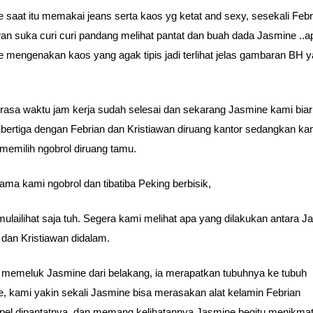
 saat itu memakai jeans serta kaos yg ketat and sexy, sesekali Febr
wan suka curi curi pandang melihat pantat dan buah dada Jasmine ..a
 mengenakan kaos yang agak tipis jadi terlihat jelas gambaran BH y
erasa waktu jam kerja sudah selesai dan sekarang Jasmine kami bia
 bertiga dengan Febrian dan Kristiawan diruang kantor sedangkan ka
 memilih ngobrol diruang tamu.
ama kami ngobrol dan tibatiba Peking berbisik,
ulailihat saja tuh. Segera kami melihat apa yang dilakukan antara J
 dan Kristiawan didalam.
 memeluk Jasmine dari belakang, ia merapatkan tubuhnya ke tubuh
, kami yakin sekali Jasmine bisa merasakan alat kelamin Febrian
l dipantatnya, dan memang kelihatannya Jasmine begitu menikmat