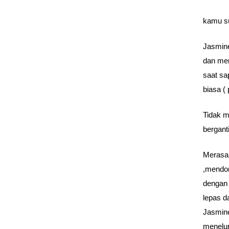
kamu su
Jasmin
dan mem
saat sa
biasa (
Tidak m
bergant
Merasa 
,mendor
dengan 
lepas d
Jasmine
menelur