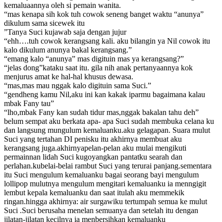
kemaluaannya oleh si pemain wanita.
“mas kenapa sih kok tuh cowok seneng banget waktu “anunya”
dikulum sama sicewek itu
”Tanya Suci kujawab saja dengan jujur
“ehh….tuh cowok kerangsang kali. aku bilangin ya Nil cowok itu
kalo dikulum anunya bakal kerangsang.”
“emang kalo “anunya” mas digituin mas ya kerangsang?”
“jelas dong”kataku saat itu. gila nih anak pertanyaannya kok
menjurus amat ke hal-hal khusus dewasa.
“mas,mas mau nggak kalo digituin sama Suci.”
“gendheng kamu Nil,aku ini kan kakak iparmu bagaimana kalau
mbak Fany tau”
“lho,mbak Fany kan sudah tidur mas,nggak bakalan tahu deh”
belum sempat aku berkata apa- apa Suci sudah membuka celana ku
dan langsung mungulum kemaluanku.aku gelagapan. Suara mulut
Suci yang tertahan DI penisku itu akhirnya membuat aku
kerangsang juga.akhirnyapelan-pelan aku mulai mengikuti
permainnan lidah Suci kugoyangkan pantatku searah dan
perlahan.kubelai-belai rambut Suci yang terurai panjang.sementara
itu Suci mengulum kemaluanku bagai seorang bayi mengulum
lollipop mulutnya mengulum mengitari kemaluanku ia menngigit
lembut kepala kemaluanku dan saat itulah aku memmekik
ringan.hingga akhirnya: air surgawiku tertumpah semua ke mulut
Suci .Suci berusaha menelan semuanya dan setelah itu dengan
jilatan-jilatan kecilnya ia menbersihkan kemaluanku