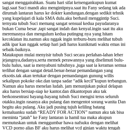
sangat menggairahkan. Suatu hari sifat keisengankupun kumat
lagi.saat Suci mandi aku mengintipnya.saat itu Fany sedang tak ada
dirumah lantaran harus ke dokter kandungan.dengan sedikit tehnik
yang kupelajari di kala SMA dulu.aku berhasil menggintip Suci.
ternyata tubuh Suci memang sangat sensual kedua payudaranya
bukan Cuma besar ,tapi sangat indah dan kenyal.ingin saat itu aku
meremasnya dan mengulum kedua putingng nya yang hitam
kecoklatan itu.namun aku nggak ingin terburu-buru melihat tubuh
adik ipar kan nggak setiap hari jadi harus kunikmati waktu emas ini
sebaik-baiknya.
Matakupun mulai menyisir tubuh Suci secara perlahan-lahan leher
jejangnya,dadanya,serta memek perawannya yang diselimuti bulu-
bulu halus, saat ia menyabuni tubuhnya ,juga saat ia keramas semua
terlihat dengan sangat detail.benar-benar pemandangan yang
eksotis.tak akan tertukar dengan pemandangan gunung willis
sekalipun pokoke oke.dan tanpa sadar “adik kecil”kupun terbangun.
Namun aku harus menelan ludah. jam menunjukan pukul delapan
aku harus bersiap-siap ke kantor.dan dikantorpun aku tak
berkonsentrasi bayang-bayang tubuh Suci mengisi terus seluruh
otakku.ingin rasanya aku pulang dan mengentot sorang wanita Dan
begitu aku pulang. Aku jadi pusing tujuh keliling batang
kemaluanku sudah “READY FOR ACTION” namun aku tak bisa
meminta “jatah” ke Fany lantaran ia hamil tua maka akupun
memutuskan untuk menggumbar hawa nafsuku dengan melihat
VCD porno alias BF aku harus melihat vcd ginian waktu tengah