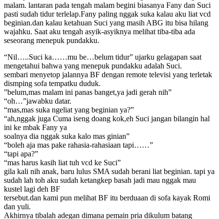
malam. lantaran pada tengah malam begini biasanya Fany dan Suci
pasti sudah tidur terlelap.Fany paling nggak suka kalau aku liat vcd
beginian.dan kalau ketahuan Suci yang masih ABG itu bisa hilang
wajahku. Saat aku tengah asyik-asyiknya melihat tiba-tiba ada
seseorang menepuk pundakku.
“Nil…..Suci ka……mu be…belum tidur” ujarku gelagapan saat
mengetahui bahwa yang menepuk pundakku adalah Suci.
sembari menyetop jalannya BF dengan remote televisi yang terletak
dismping sofa tempatku duduk.
”belum,mas malam ini panas banget,ya jadi gerah nih”
“oh…”jawabku datar.
“mas,mas suka ngeliat yang beginian ya?”
“ah,nggak juga Cuma iseng doang kok,eh Suci jangan bilangin hal
ini ke mbak Fany ya
soalnya dia nggak suka kalo mas ginian”
“boleh aja mas pake rahasia-rahasiaan tapi……”
“tapi apa?”
“mas harus kasih liat tuh vcd ke Suci”
gila kali nih anak, baru lulus SMA sudah berani liat beginian. tapi ya
sudah lah toh aku sudah ketangkep basah jadi mau nggak mau
kustel lagi deh BF
tersebut.dan kami pun melihat BF itu berduaan di sofa kayak Romi
dan yuli.
Akhirnya tibalah adegan dimana pemain pria dikulum batang