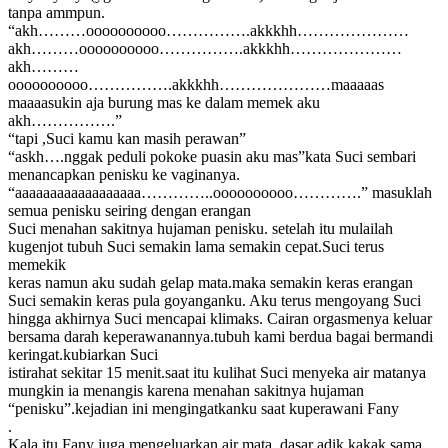
tanpa ammpun.
“akh………oooooooooo…………….akkkhh…………………
akh………oooooooooo…………….akkkhh…………………
akh………
oooooooooo…………….akkkhh…………………maaaaas
maaaasukin aja burung mas ke dalam memek aku
akh…………….”
“tapi ,Suci kamu kan masih perawan”
“askh….nggak peduli pokoke puasin aku mas”kata Suci sembari
menancapkan penisku ke vaginanya.
“aaaaaaaaaaaaaaaaaa…………..oooooooooo………….” masuklah
semua penisku seiring dengan erangan
Suci menahan sakitnya hujaman penisku. setelah itu mulailah
kugenjot tubuh Suci semakin lama semakin cepat.Suci terus
memekik
keras namun aku sudah gelap mata.maka semakin keras erangan
Suci semakin keras pula goyanganku. Aku terus mengoyang Suci
hingga akhirnya Suci mencapai klimaks. Cairan orgasmenya keluar
bersama darah keperawanannya.tubuh kami berdua bagai bermandi
keringat.kubiarkan Suci
istirahat sekitar 15 menit.saat itu kulihat Suci menyeka air matanya
mungkin ia menangis karena menahan sakitnya hujaman
“penisku”.kejadian ini mengingatkanku saat kuperawani Fany
.
Kala itu Fany juga mengeluarkan air mata..dasar adik kakak sama