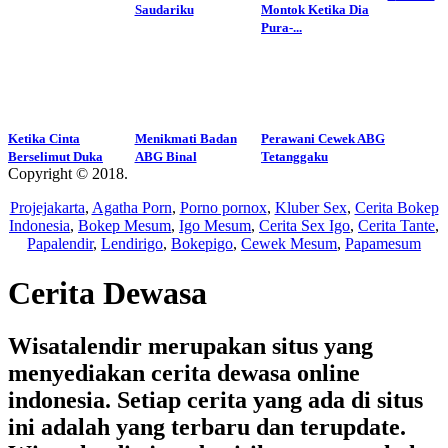
Saudariku
Montok Ketika Dia
Pura-...
Ketika Cinta
Menikmati Badan
Perawani Cewek ABG
Berselimut Duka
ABG Binal
Tetanggaku
Copyright © 2018.
Wisatalendir
Projejakarta
,
Agatha Porn
,
Porno pornox
,
Kluber Sex
,
Cerita Bokep
Indonesia
,
Bokep Mesum
,
Igo Mesum
,
Cerita Sex Igo
,
Cerita Tante
,
Papalendir
,
Lendirigo
,
Bokepigo
,
Cewek Mesum
,
Papamesum
Cerita Dewasa
Wisatalendir merupakan situs yang
menyediakan cerita dewasa online
indonesia. Setiap cerita yang ada di situs
ini adalah yang terbaru dan terupdate.