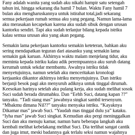
Fany adalah wanita yang sudah aku nikahi hampir satu setengah
tahun ini, hingga sekarang dia hamil 7 bulan. Waktu Fany hamil 7
bulan aku mengharuskannya untuk istirahat total,jadi sekarang
semua pekerjaan rumah semua aku yang pegang. Namun lama-lama
aku merasakan kecapekan karena aku sudah sibuk dengan urusan
kantorku sendiri. Tapi aku sudah terlanjur bilang kepada istriku
kalau semua urusan aku yang akan pegang.
Semakin lama pekerjaan kantorku semakin keteteran, bahkan aku
sering mendapatkan teguran dari atasanku yang semakin lama
semakin gak karuan. Akhirnya waktu malam menjelang tidur, aku
meminta kepada istriku kalau adik perempuannya aku suruh datang
kerumah untuk sekdar membantu. Awalnya istriku tidak
menyetujuinya, namun setelah aku menceritakan kronologi
kerjaanku dikantor akhirnya istriku menyetujuinya. Dan istriku
berjanji besok pagi akn menyuruh adiknya untuk tinggal dirumah.
Keesokan harinya setelah aku pulang kerja, aku sudah melihat sosok
Suci sudah berada dirumahku. Dan “Eehh Suci, datang kapan ??”
tanyaku. “Tadi siang mas” jawabnya singkat sambil tersenyum.
“Mbakmu dimana Nil??” tanyaku menyaka istriku. “Kayaknya
Dikamar mas” jawab Suci. “Yaudah mas tinggal dulu ya” kataku.
“Iyha mas” jawab Suci singkat. Kemudian aku pergi meninggalkan
Suci dan aku menuju kamar, namun baru beberapa langkah aku
kembali melihat kebelakang melihat Suci. Dia terlihat sangat cantik
dan juga imut, meski badannya gak terlalu seksi namun wajahnya