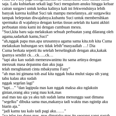
saja. Lalu kubiarkan sekali lagi Suci mengulum anuku hingga keluar
cairan surgawi untuk kedua kalinya kali ini fekwendsinya lebih
banyak karena kulihat Suci tak mampu menelannya..air surgawiku
tampak belepotan diwajahnya.kubantu Suci untuk membersihkan
spermaku di wajahnya dengan kertas tissue.setelah itu kami akhiri
perbuatan nista kami ini dengan cumbuan mesra.
“Suci,kita baru saja melakukan sebuah perbuatan yang dilarang oleh
agama,sadarkah kamu,Suci”
“ah,nggak papa mas.apa urusannya agama sama kita.toh kita Cuma
melakukan hubungan sex tidak lebih”masyaallah …! Dia
Cuma berkata seperti itu setelah berselingkuh dengan aku,kakak
iparnya sendiri ck…ck…..ck…
“tapi aku kan sudah memerawanimu itu sama artinya dengan
merusak masa depanmu dan aku juga
telah menghianati cinta mbakyumu Fany”
“ah mas ini gimana toh asal kita nggak buka mulut siapa sih yang
tahu kalau aku sudah
nggak segelan lagi”
“tapi…” “dan lagipula mas kan nggak maksa aku nglakuin
ginian,orang aku yang mau kok,mas
asal mas tau aja ya aku tuh sudah lama menunggu saat dimana
“segelku” dibuka sama mas,makanya tadi waktu mas ngintip aku
biarin aja.”
“jadi kamu tau kalo tadi pagi aku……”
“ya,jelas tau dong mas ,mas dimataku mas itu seorang yang gagah