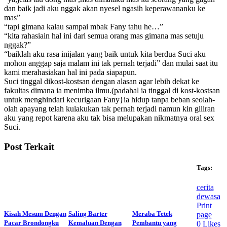
dan baik jadi aku nggak akan nyesel ngasih keperawananku ke
mas”
“tapi gimana kalau sampai mbak Fany tahu he…”
“kita rahasiain hal ini dari semua orang mas gimana mas setuju
nggak?”
“baiklah aku rasa inijalan yang baik untuk kita berdua Suci aku
mohon anggap saja malam ini tak pernah terjadi” dan mulai saat itu
kami merahasiakan hal ini pada siapapun.
Suci tinggal dikost-kostsan dengan alasan agar lebih dekat ke
fakultas dimana ia menimba ilmu.(padahal ia tinggal di kost-kostsan
untuk menghindari kecurigaan Fany}ia hidup tanpa beban seolah-
olah apayang telah kulakukan tak pernah terjadi namun kin giliran
aku yang repot karena aku tak bisa melupakan nikmatnya oral sex
Suci.
Post Terkait
Tags:
cerita
dewasa
Print
Kisah Mesum Dengan
Saling Barter
Meraba Tetek
page
Pacar Brondongku
Kemaluan Dengan
Pembantu yang
0
Likes