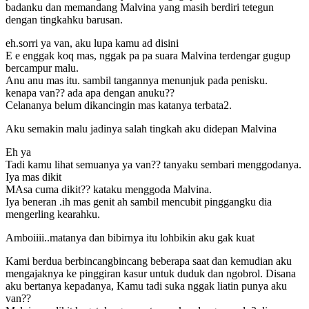
badanku dan memandang Malvina yang masih berdiri tetegun
dengan tingkahku barusan.
eh.sorri ya van, aku lupa kamu ad disini
E e enggak koq mas, nggak pa pa suara Malvina terdengar gugup
bercampur malu.
Anu anu mas itu. sambil tangannya menunjuk pada penisku.
kenapa van?? ada apa dengan anuku??
Celananya belum dikancingin mas katanya terbata2.
Aku semakin malu jadinya salah tingkah aku didepan Malvina
Eh ya
Tadi kamu lihat semuanya ya van?? tanyaku sembari menggodanya.
Iya mas dikit
MAsa cuma dikit?? kataku menggoda Malvina.
Iya beneran .ih mas genit ah sambil mencubit pinggangku dia
mengerling kearahku.
Amboiiii..matanya dan bibirnya itu lohbikin aku gak kuat
Kami berdua berbincangbincang beberapa saat dan kemudian aku
mengajaknya ke pinggiran kasur untuk duduk dan ngobrol. Disana
aku bertanya kepadanya, Kamu tadi suka nggak liatin punya aku
van??