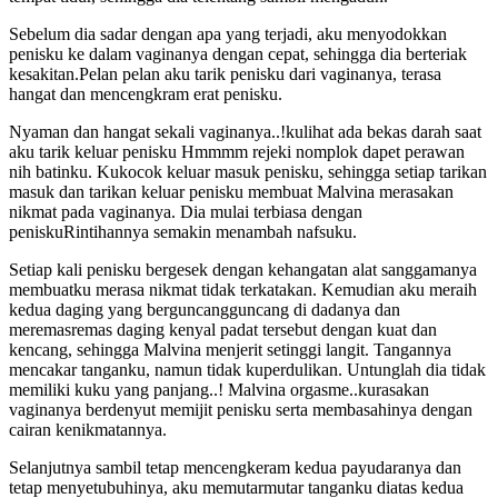
Sebelum dia sadar dengan apa yang terjadi, aku menyodokkan
penisku ke dalam vaginanya dengan cepat, sehingga dia berteriak
kesakitan.Pelan pelan aku tarik penisku dari vaginanya, terasa
hangat dan mencengkram erat penisku.
Nyaman dan hangat sekali vaginanya..!kulihat ada bekas darah saat
aku tarik keluar penisku Hmmmm rejeki nomplok dapet perawan
nih batinku. Kukocok keluar masuk penisku, sehingga setiap tarikan
masuk dan tarikan keluar penisku membuat Malvina merasakan
nikmat pada vaginanya. Dia mulai terbiasa dengan
peniskuRintihannya semakin menambah nafsuku.
Setiap kali penisku bergesek dengan kehangatan alat sanggamanya
membuatku merasa nikmat tidak terkatakan. Kemudian aku meraih
kedua daging yang berguncangguncang di dadanya dan
meremasremas daging kenyal padat tersebut dengan kuat dan
kencang, sehingga Malvina menjerit setinggi langit. Tangannya
mencakar tanganku, namun tidak kuperdulikan. Untunglah dia tidak
memiliki kuku yang panjang..! Malvina orgasme..kurasakan
vaginanya berdenyut memijit penisku serta membasahinya dengan
cairan kenikmatannya.
Selanjutnya sambil tetap mencengkeram kedua payudaranya dan
tetap menyetubuhinya, aku memutarmutar tanganku diatas kedua