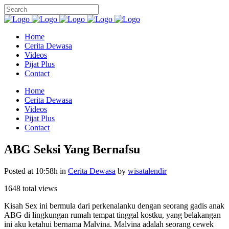
Home
Cerita Dewasa
Videos
Pijat Plus
Contact
Home
Cerita Dewasa
Videos
Pijat Plus
Contact
ABG Seksi Yang Bernafsu
Posted at 10:58h
in
Cerita Dewasa
by
wisatalendir
1648 total views
Kisah Sex ini bermula dari perkenalanku dengan seorang gadis anak
ABG di lingkungan rumah tempat tinggal kostku, yang belakangan
ini aku ketahui bernama Malvina. Malvina adalah seorang cewek