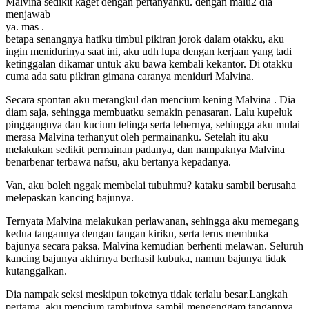
Malvina sedikit kaget dengan pertanyanku. dengan malu2 dia
menjawab
ya. mas .
betapa senangnya hatiku timbul pikiran jorok dalam otakku, aku
ingin menidurinya saat ini, aku udh lupa dengan kerjaan yang tadi
ketinggalan dikamar untuk aku bawa kembali kekantor. Di otakku
cuma ada satu pikiran gimana caranya meniduri Malvina.
Secara spontan aku merangkul dan mencium kening Malvina . Dia
diam saja, sehingga membuatku semakin penasaran. Lalu kupeluk
pinggangnya dan kucium telinga serta lehernya, sehingga aku mulai
merasa Malvina terhanyut oleh permainanku. Setelah itu aku
melakukan sedikit permainan padanya, dan nampaknya Malvina
benarbenar terbawa nafsu, aku bertanya kepadanya.
Van, aku boleh nggak membelai tubuhmu? kataku sambil berusaha
melepaskan kancing bajunya.
Ternyata Malvina melakukan perlawanan, sehingga aku memegang
kedua tangannya dengan tangan kiriku, serta terus membuka
bajunya secara paksa. Malvina kemudian berhenti melawan. Seluruh
kancing bajunya akhirnya berhasil kubuka, namun bajunya tidak
kutanggalkan.
Dia nampak seksi meskipun toketnya tidak terlalu besar.Langkah
pertama, aku mencium rambutnya sambil mengenggam tangannya,