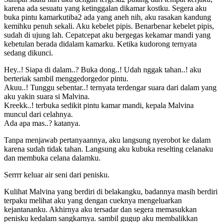
karena ada sesuatu yang ketinggalan dikamar kostku. Segera aku
buka pintu kamarkutiba2 ada yang aneh nih, aku rasakan kandung
kemihku penuh sekali. Aku kebelet pipis. Benarbenar kebelet pipis,
sudah di ujung lah. Cepatcepat aku bergegas kekamar mandi yang
kebetulan berada didalam kamarku. Ketika kudorong ternyata
sedang dikunci.
Hey..! Siapa di dalam..? Buka dong..! Udah nggak tahan..! aku
berteriak sambil menggedorgedor pintu.
Akuu..! Tunggu sebentar..! ternyata terdengar suara dari dalam yang
aku yakin suara si Malvina.
Kreekk..! terbuka sedikit pintu kamar mandi, kepala Malvina
muncul dari celahnya.
Ada apa mas..? katanya.
Tanpa menjawab pertanyaannya, aku langsung nyerobot ke dalam
karena sudah tidak tahan. Langsung aku kubuka reselting celanaku
dan membuka celana dalamku.
Serrrr keluar air seni dari penisku.
Kulihat Malvina yang berdiri di belakangku, badannya masih berdiri
terpaku melihat aku yang dengan cueknya mengeluarkan
kejantananku. Akhirnya aku tersadar dan segera memasukkan
penisku kedalam sangkarnya. sambil gugup aku membalikkan