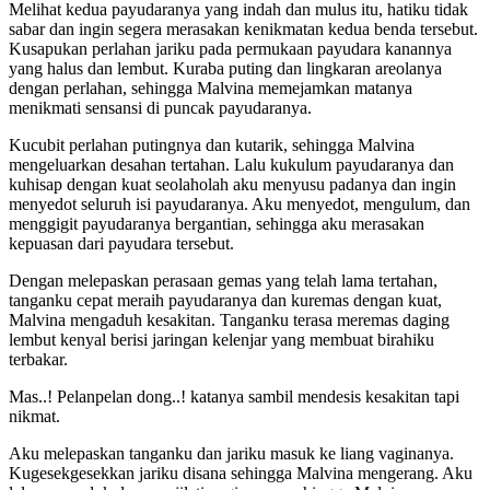
Melihat kedua payudaranya yang indah dan mulus itu, hatiku tidak
sabar dan ingin segera merasakan kenikmatan kedua benda tersebut.
Kusapukan perlahan jariku pada permukaan payudara kanannya
yang halus dan lembut. Kuraba puting dan lingkaran areolanya
dengan perlahan, sehingga Malvina memejamkan matanya
menikmati sensansi di puncak payudaranya.
Kucubit perlahan putingnya dan kutarik, sehingga Malvina
mengeluarkan desahan tertahan. Lalu kukulum payudaranya dan
kuhisap dengan kuat seolaholah aku menyusu padanya dan ingin
menyedot seluruh isi payudaranya. Aku menyedot, mengulum, dan
menggigit payudaranya bergantian, sehingga aku merasakan
kepuasan dari payudara tersebut.
Dengan melepaskan perasaan gemas yang telah lama tertahan,
tanganku cepat meraih payudaranya dan kuremas dengan kuat,
Malvina mengaduh kesakitan. Tanganku terasa meremas daging
lembut kenyal berisi jaringan kelenjar yang membuat birahiku
terbakar.
Mas..! Pelanpelan dong..! katanya sambil mendesis kesakitan tapi
nikmat.
Aku melepaskan tanganku dan jariku masuk ke liang vaginanya.
Kugesekgesekkan jariku disana sehingga Malvina mengerang. Aku