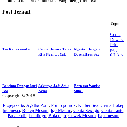
hamil.tapi tidak diketahui siapa yang menghamilinya.
Post Terkait
Tags:
Cerita
Dewasa
Print
Tia Karyawanku
Cerita Dewasa Tante,
Ngentot Dengan
page
Kita Ngentot Yuk
Dosen Haus Sex
0
Likes
Bercinta Dengan Istri
Sakitnya Jadi Adik
Bertemu Wanita
Bos
Kelas
Supel
Copyright © 2018.
Wisatalendir
Projejakarta
,
Agatha Porn
,
Porno pornox
,
Kluber Sex
,
Cerita Bokep
Indonesia
,
Bokep Mesum
,
Igo Mesum
,
Cerita Sex Igo
,
Cerita Tante
,
Papalendir
,
Lendirigo
,
Bokepigo
,
Cewek Mesum
,
Papamesum