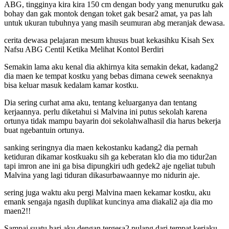
ABG, tingginya kira kira 150 cm dengan body yang menurutku gak
bohay dan gak montok dengan toket gak besar2 amat, ya pas lah
untuk ukuran tubuhnya yang masih seumuran abg meranjak dewasa.
cerita dewasa pelajaran mesum khusus buat kekasihku Kisah Sex
Nafsu ABG Centil Ketika Melihat Kontol Berdiri
Semakin lama aku kenal dia akhirnya kita semakin dekat, kadang2
dia maen ke tempat kostku yang bebas dimana cewek seenaknya
bisa keluar masuk kedalam kamar kostku.
Dia sering curhat ama aku, tentang keluarganya dan tentang
kerjaannya. perlu diketahui si Malvina ini putus sekolah karena
ortunya tidak mampu bayarin doi sekolahwalhasil dia harus bekerja
buat ngebantuin ortunya.
sanking seringnya dia maen kekostanku kadang2 dia pernah
ketiduran dikamar kostkuaku sih ga keberatan klo dia mo tidur2an
tapi imron ane ini ga bisa dipungkiri udh gedek2 aje ngeliat tubuh
Malvina yang lagi tiduran dikasurbawaannye mo nidurin aje.
sering juga waktu aku pergi Malvina maen kekamar kostku, aku
emank sengaja ngasih duplikat kuncinya ama diakali2 aja dia mo
maen2!!
Sampai suatu hari aku dengan tergesa2 pulang dari tempat kerjaku,