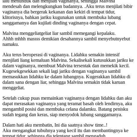
lalu menunduk dan menjilati vaginanya, sehingga Malvina
mendesah dan melengkungkan badannya. .Aku terus menjilati bibir
vaginanya dia bergerak kekanan dan kekiri di tempat tidur,
klitorisnya, bahkan jariku kugunakan untuk membuka lubang
sanggamanya dan kujilati dinding vaginanya dengan cepat.
Malvina menggeliatgeliat liar sambil memegangi kepalaku.
Ahhh mhhh massss demikian desahannya sambil menyebutnyebut
namaku.
Aku terus beroperasi di vaginanya. Lidahku semakin intensif
menjilati liang kemaluan Malvina. Sekalisekali kutusukkan jariku ke
dalam vaginanya, membuat Malvina tersentak dan memekik kecil.
Kugesekgesekkan sekali lagi jariku dengan vaginanya sambil
memasukkan lidahku ke dalam lubangnya. Kugerakkan lidahku di
dalam sana dengan liar, sehingga Malvina semakin tidak karuan
menggeliat.
Setelah cukup puas memainkan vaginanya dengan lidahku dan aku
dapat merasakan vaginanya yang teramat basah oleh lendirnya, aku
mengambil posisi dan membuka celana dalamku. Batang penisku
sudah tegang dan keras, siap menyodok lubang sanggamanya.
Dalam hati aku membatin, Ini dia saatnya show time..!
Aku mengangkat tubuhnya yang kecil itu dan membantingnya ke
tempat tidur, sehingga dia telentang sambil mengaduh.