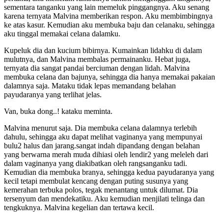
sementara tanganku yang lain memeluk pinggangnya. Aku senang
karena ternyata Malvina memberikan respon. Aku membimbingnya
ke atas kasur. Kemudian aku membuka baju dan celanaku, sehingga
aku tinggal memakai celana dalamku.
Kupeluk dia dan kucium bibirnya. Kumainkan lidahku di dalam
mulutnya, dan Malvina membalas permainanku. Hebat juga,
ternyata dia sangat pandai berciuman dengan lidah. Malvina
membuka celana dan bajunya, sehingga dia hanya memakai pakaian
dalamnya saja. Mataku tidak lepas memandang belahan
payudaranya yang terlihat jelas.
Van, buka dong..! kataku meminta.
Malvina menurut saja. Dia membuka celana dalamnya terlebih
dahulu, sehingga aku dapat melihat vaginanya yang mempunyai
bulu2 halus dan jarang.sangat indah dipandang dengan belahan
yang berwarna merah muda dihiasi oleh lendir2 yang meleleh dari
dalam vaginanya yang diakibatkan oleh rangsanganku tadi.
Kemudian dia membuka branya, sehingga kedua payudaranya yang
kecil tetapi membulat kencang dengan puting susunya yang
kemerahan terbuka polos, tegak menantang untuk dilumat. Dia
tersenyum dan mendekatiku. Aku kemudian menjilati telinga dan
tengkuknya. Malvina kegelian dan tertawa kecil.