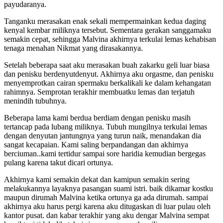
payudaranya.
Tanganku merasakan enak sekali mempermainkan kedua daging
kenyal kembar miliknya tersebut. Sementara gerakan sanggamaku
semakin cepat, sehingga Malvina akhirnya terkulai lemas kehabisan
tenaga menahan Nikmat yang dirasakannya.
Setelah beberapa saat aku merasakan buah zakarku geli luar biasa
dan penisku berdenyutdenyut. Akhirnya aku orgasme, dan penisku
menyemprotkan cairan spermaku berkalikali ke dalam kehangatan
rahimnya. Semprotan terakhir membuatku lemas dan terjatuh
menindih tubuhnya.
Beberapa lama kami berdua berdiam dengan penisku masih
tertancap pada lubang miliknya. Tubuh mungilnya terkulai lemas
dengan denyutan jantungnya yang turun naik, menandakan dia
sangat kecapaian. Kami saling berpandangan dan akhirnya
berciuman..kami tertidur sampai sore haridia kemudian bergegas
pulang karena takut dicari ortunya.
Akhirnya kami semakin dekat dan kamipun semakin sering
melakukannya layaknya pasangan suami istri. baik dikamar kostku
maupun dirumah Malvina ketika ortunya ga ada dirumah. sampai
akhirnya aku harus pergi karena aku ditugaskan di luar pulau oleh
kantor pusat. dan kabar terakhir yang aku dengar Malvina sempat