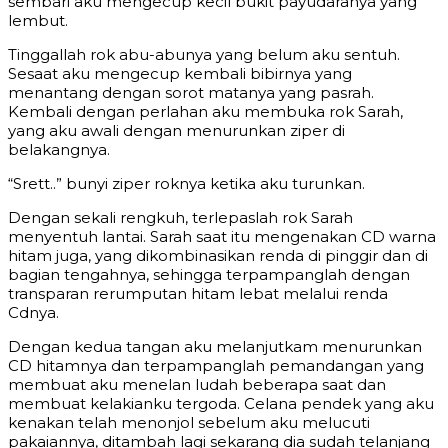
sembari aku mengecup kecil bukit payudaranya yang
lembut.
Tinggallah rok abu-abunya yang belum aku sentuh.
Sesaat aku mengecup kembali bibirnya yang
menantang dengan sorot matanya yang pasrah.
Kembali dengan perlahan aku membuka rok Sarah,
yang aku awali dengan menurunkan ziper di
belakangnya.
“Srett..” bunyi ziper roknya ketika aku turunkan.
Dengan sekali rengkuh, terlepaslah rok Sarah
menyentuh lantai. Sarah saat itu mengenakan CD warna
hitam juga, yang dikombinasikan renda di pinggir dan di
bagian tengahnya, sehingga terpampanglah dengan
transparan rerumputan hitam lebat melalui renda
Cdnya.
Dengan kedua tangan aku melanjutkam menurunkan
CD hitamnya dan terpampanglah pemandangan yang
membuat aku menelan ludah beberapa saat dan
membuat kelakianku tergoda. Celana pendek yang aku
kenakan telah menonjol sebelum aku melucuti
pakaiannya, ditambah lagi sekarang dia sudah telanjang