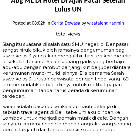
Abg ML Di Hotel Di Ajak Pacar Setelah
Lulus UN
Posted at 08:02h
in
Cerita Dewasa
by
wisatalendiradmin
total views
Siang itu suasana di salah satu SMU negeri di Denpasar
sangat hiruk-pikuk oleh ramainya pengumuman bagi
siswa kelas 3 yang akan mengakhiri hari terakhir mereka
di sekolah tercinta. Salah seorang gadis yang berbaju
abu-abu dengan rambut panjang ikut berjubel diantara
kerumunan murid-murid lainnya. Dia bernama Sarah
siswa kelas 3 jurusan pariwisata, dengan tinggi yang 169
cm memudahkan bagi dirinya untuk melihat papan
pengumuman, tanpa harus berada di kerumunan
terdepan.
Sarah adalah pacarku ketika aku masih bekerja di
sebuah travel agent di Bali, sebelum aku pindah ke
Lombok untuk menjadi pemain musik di cafe. Dengan
senyum kemenangan dia mendatangi aku yang sedang
berdiri tak jauh dari tempat parkir sepeda motor.