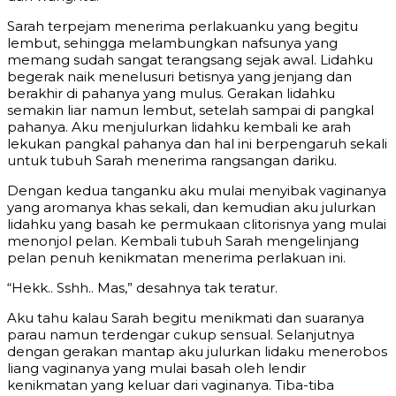
Sarah terpejam menerima perlakuanku yang begitu
lembut, sehingga melambungkan nafsunya yang
memang sudah sangat terangsang sejak awal. Lidahku
begerak naik menelusuri betisnya yang jenjang dan
berakhir di pahanya yang mulus. Gerakan lidahku
semakin liar namun lembut, setelah sampai di pangkal
pahanya. Aku menjulurkan lidahku kembali ke arah
lekukan pangkal pahanya dan hal ini berpengaruh sekali
untuk tubuh Sarah menerima rangsangan dariku.
Dengan kedua tanganku aku mulai menyibak vaginanya
yang aromanya khas sekali, dan kemudian aku julurkan
lidahku yang basah ke permukaan clitorisnya yang mulai
menonjol pelan. Kembali tubuh Sarah mengelinjang
pelan penuh kenikmatan menerima perlakuan ini.
“Hekk.. Sshh.. Mas,” desahnya tak teratur.
Aku tahu kalau Sarah begitu menikmati dan suaranya
parau namun terdengar cukup sensual. Selanjutnya
dengan gerakan mantap aku julurkan lidaku menerobos
liang vaginanya yang mulai basah oleh lendir
kenikmatan yang keluar dari vaginanya. Tiba-tiba