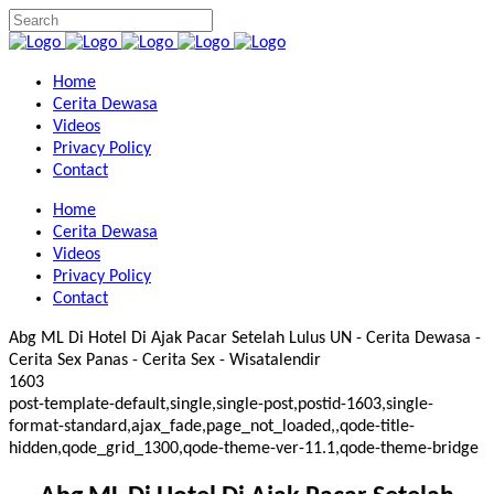
Home
Cerita Dewasa
Videos
Privacy Policy
Contact
Home
Cerita Dewasa
Videos
Privacy Policy
Contact
Abg ML Di Hotel Di Ajak Pacar Setelah Lulus UN - Cerita Dewasa -
Cerita Sex Panas - Cerita Sex - Wisatalendir
1603
post-template-default,single,single-post,postid-1603,single-
format-standard,ajax_fade,page_not_loaded,,qode-title-
hidden,qode_grid_1300,qode-theme-ver-11.1,qode-theme-bridge