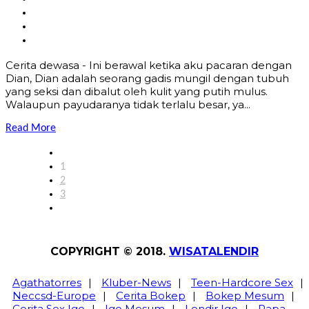
Cerita dewasa - Ini berawal ketika aku pacaran dengan
Dian, Dian adalah seorang gadis mungil dengan tubuh
yang seksi dan dibalut oleh kulit yang putih mulus.
Walaupun payudaranya tidak terlalu besar, ya...
Read More
1
2
3
COPYRIGHT © 2018.
WISATALENDIR
Agathatorres
|
Kluber-News
|
Teen-Hardcore Sex
|
Neccsd-Europe
|
Cerita Bokep
|
Bokep Mesum
|
Cerita Sex Igo
|
Igo Mesum
|
Lendir Igo
|
Papa