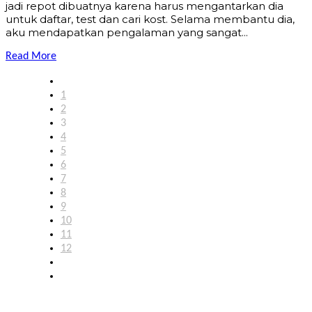
jadi repot dibuatnya karena harus mengantarkan dia
untuk daftar, test dan cari kost. Selama membantu dia,
aku mendapatkan pengalaman yang sangat...
Read More
1
2
3
4
5
6
7
8
9
10
11
12