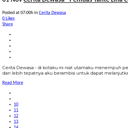
01 Nov
Cerita Dewasa - Pemuas Tante Lina C
Posted at 07:00h
in
Cerita Dewasa
0
Likes
Share
Cerita Dewasa - di kotaku ini niat utamaku menempuh pe
dan lebih tepatnya aku berambisi untuk dapat melanjutkan 
Read More
10
11
12
13
14