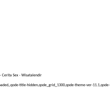
 Cerita Sex - Wisatalendir
oaded,,qode-title-hidden,qode_grid_1300,qode-theme-ver-11.1,qode