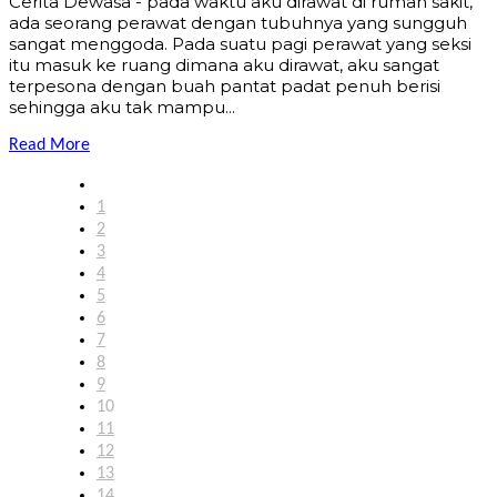
Cerita Dewasa - pada waktu aku dirawat di rumah sakit,
ada seorang perawat dengan tubuhnya yang sungguh
sangat menggoda. Pada suatu pagi perawat yang seksi
itu masuk ke ruang dimana aku dirawat, aku sangat
terpesona dengan buah pantat padat penuh berisi
sehingga aku tak mampu...
Read More
1
2
3
4
5
6
7
8
9
10
11
12
13
14